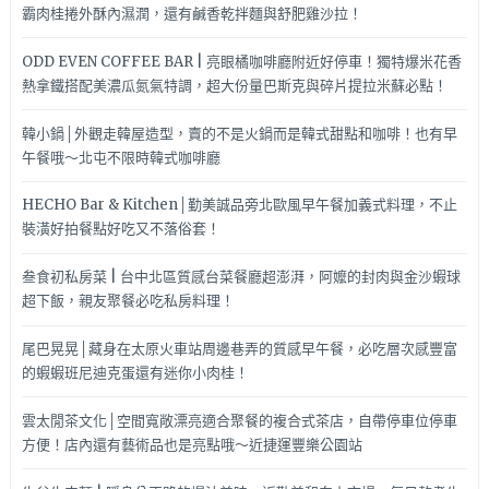
霸肉桂捲外酥內濕潤，還有鹹香乾拌麵與舒肥雞沙拉！
ODD EVEN COFFEE BAR | 亮眼橘咖啡廳附近好停車！獨特爆米花香
熱拿鐵搭配美濃瓜氮氣特調，超大份量巴斯克與碎片提拉米蘇必點！
韓小鍋│外觀走韓屋造型，賣的不是火鍋而是韓式甜點和咖啡！也有早
午餐哦～北屯不限時韓式咖啡廳
HECHO Bar & Kitchen│勤美誠品旁北歐風早午餐加義式料理，不止
裝潢好拍餐點好吃又不落俗套！
叁食初私房菜 | 台中北區質感台菜餐廳超澎湃，阿嬤的封肉與金沙蝦球
超下飯，親友聚餐必吃私房料理！
尾巴晃晃│藏身在太原火車站周邊巷弄的質感早午餐，必吃層次感豐富
的蝦蝦班尼迪克蛋還有迷你小肉桂！
雲太閒茶文化│空間寬敞漂亮適合聚餐的複合式茶店，自帶停車位停車
方便！店內還有藝術品也是亮點哦～近捷運豐樂公園站