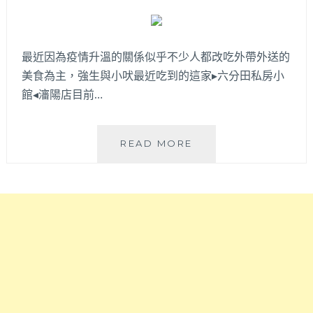
然
專
賣
最近因為疫情升溫的關係似乎不少人都改吃外帶外送的
超
美食為主，強生與小吠最近吃到的這家▸六分田私房小
美
型
館◂瀋陽店目前…
軟
法
堡！
六
READ MORE
食
分
材
田
特
私
殊
房
連
小
造
館
型
│
都
滑
用
順
可
豆
食
花