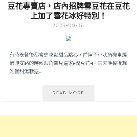
北
豆花專賣店，店內招牌雪豆花在豆花
達！
屯
菜
上加了雪花冰好特別！
道
色
地
豐
2023-08-18
美
富
式
不
咖
油
啡
膩
有時晚餐後都會想吃點甜品點心，前陣子小吠騎機車經
廳，
過興安路的時候眼角瞥見這家▸潤豆花◂，某天晚餐後想
餐
點
吃個甜湯就憑…
有
可
吃
潤
READ MORE
巧
豆
也
花
可
│
吃
健
飽
康
的
取