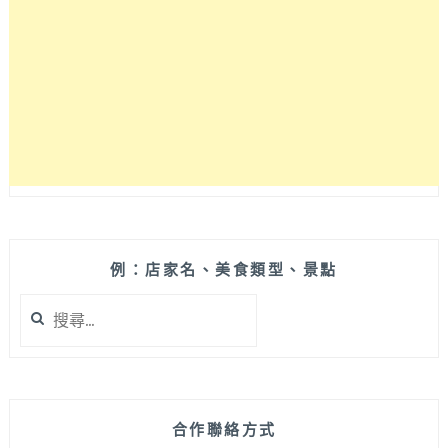
式
家
庭
料
理，
愛
吃
韓
式
的
孩
子
例：店家名、美食類型、景點
快
來
搜
吃
尋
看
關
看
鍵
～
字:
合作聯絡方式