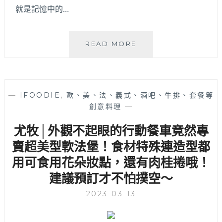
啦
就是記憶中的…
～
松
READ MORE
竹
路
大
麵
—
IFOODIE
,
歐、美、法、義式、酒吧、牛排、套餐等
羹
創意料理
—
│
被
尤牧│外觀不起眼的行動餐車竟然專
網
友
賣超美型軟法堡！食材特殊連造型都
推
用可食用花朵妝點，還有肉桂捲哦！
爆
建議預訂才不怕撲空～
的
隱
2023-03-13
藏
版
市