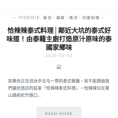
—
IFOODIE
,
泰式、越南、南洋、印度料理
—
恰辣辣泰式料理│鄰近大坑的泰式好
味道！由泰籍主廚打造原汁原味的泰
國家鄉味
2025-05-02
如果你正在找台中北屯一帶的泰式餐廳，就不能錯過我
們最近造訪的這家「恰辣辣泰式料理」，恰辣辣位在東
山路和松竹路口…
恰
READ MORE