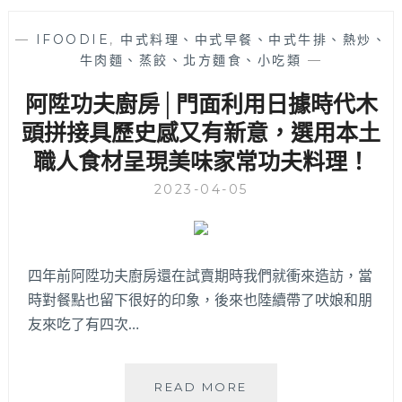
頭
火
—
IFOODIE
,
中式料理、中式早餐、中式牛排、熱炒、
鍋
牛肉麵、蒸餃、北方麵食、小吃類
—
│
經
阿陞功夫廚房│門面利用日據時代木
過
崇
頭拼接具歷史感又有新意，選用本土
德
職人食材呈現美味家常功夫料理！
路
不
2023-04-05
可
能
錯
過
四年前阿陞功夫廚房還在試賣期時我們就衝來造訪，當
的
時對餐點也留下很好的印象，後來也陸續帶了吠娘和朋
鍋
物
友來吃了有四次…
美
食！
維
阿
READ MORE
持