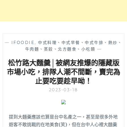
夫
理
料
太
理！
狠
了！
開
店
時
—
IFOODIE
,
中式料理、中式早餐、中式牛排、熱炒、
間
牛肉麵、蒸餃、北方麵食、小吃類
—
還
松竹路大麵羹│被網友推爆的隱藏版
沒
到
市場小吃，排隊人潮不間斷，賣完為
門
止要吃要趁早呦！
口
就
2023-03-18
排
一
長
串
提到大麵羹應該也算是台中名產之一，甚至是很多外地
人
潮
遊客不敢挑戰的在地美食(笑)，但在台中人心裡大麵羹