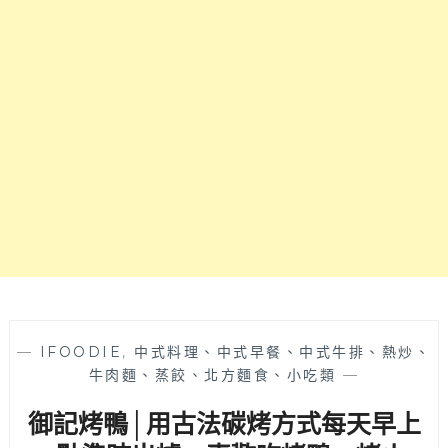
用
搭
花
配
朵
川
妝
味
點，
麻
還
辣
有
口
肉
味
桂
很
捲
特
哦！
別，
建
完
議
全
預
是
訂
白
才
飯
—
IFOODIE
,
中式料理、中式早餐、中式牛排、熱炒、
不
殺
牛肉麵、蒸餃、北方麵食、小吃類
—
怕
手！
撲
御記烤鴨│用古法碳烤方式每天早上
台
空
中