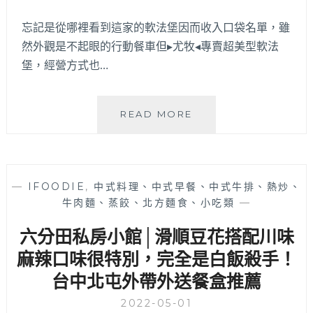
場
小
忘記是從哪裡看到這家的軟法堡因而收入口袋名單，雖
吃，
然外觀是不起眼的行動餐車但▸尤牧◂專賣超美型軟法
排
堡，經營方式也…
隊
人
潮
尤
READ MORE
不
牧
間
│
斷，
外
賣
觀
完
—
IFOODIE
,
中式料理、中式早餐、中式牛排、熱炒、
不
為
牛肉麵、蒸餃、北方麵食、小吃類
—
起
止
眼
要
六分田私房小館│滑順豆花搭配川味
的
吃
行
麻辣口味很特別，完全是白飯殺手！
要
動
趁
台中北屯外帶外送餐盒推薦
餐
早
車
呦！
2022-05-01
竟