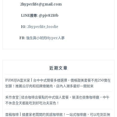
2hyperlife@gmail.com
LINE搜尋: @pjv8210b
IG:
2hyperlife_foodie
FB:
強生與小吠的Hyper人蔘
近期文章
FUMIJIA富米家 | 台中中式簡餐多樣選擇，價格甜美套餐不用250實在
划算！推薦瓜仔肉和招牌燉豬肉，店內人潮多最好一開就來
禾作食堂│結合咖啡店餐點的中式個人套餐，裝潢也很像咖啡廳，中午
不休息全天都能吃到好吃功夫菜色！
首稿咖啡 | 插畫家老闆開的質感咖啡館！一站式咖啡廳，可以吃到巨無