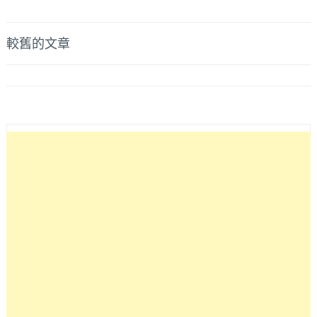
餐
爽
桌
吃
│
文
較舊的文章
個
不
沒
章
到
負
晚
導
擔
上
的
六
覽
輕
點
食
就
沙
滿
拉
座！
可
韓
參
國
考
主
～
廚
開
的
道
地
韓