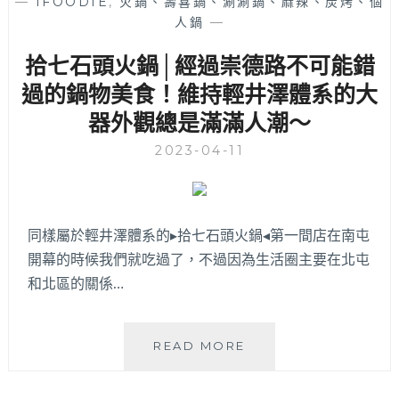
—
IFOODIE
,
火鍋、壽喜鍋、涮涮鍋、麻辣、炭烤、個
美
在
人鍋
—
食
豆
推
拾七石頭火鍋│經過崇德路不可能錯
花
薦
上
過的鍋物美食！維持輕井澤體系的大
加
器外觀總是滿滿人潮～
了
雪
2023-04-11
花
冰
好
特
同樣屬於輕井澤體系的▸拾七石頭火鍋◂第一間店在南屯
別！
開幕的時候我們就吃過了，不過因為生活圈主要在北屯
和北區的關係…
拾
READ MORE
七
石