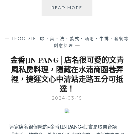
廚
飯
READ MORE
打
滾
造
ゴ
原
ロ
汁
ゴ
原
—
IFOODIE
,
歐、美、法、義式、酒吧、牛排、套餐等
ロ
味
創意料理
—
│
的
除
金香JIN PANG│店名很可愛的文青
泰
了
國
專
風私房料理，隱藏在水湳商圈巷弄
家
賣
裡，捷運文心中清站走路五分可抵
鄉
日
味
達！
式
丼
2024-03-15
飯
和
捲
壽
司，
這家店名很促咪的▸金香JIN PANG◂其實是取自台語
炒