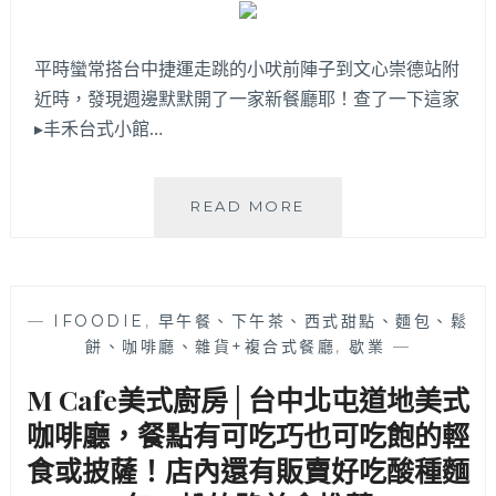
分
可
平時蠻常搭台中捷運走跳的小吠前陣子到文心崇德站附
抵
達！
近時，發現週邊默默開了一家新餐廳耶！查了一下這家
▸丰禾台式小館…
丰
READ MORE
禾
台
式
小
—
IFOODIE
,
早午餐、下午茶、西式甜點、麵包、鬆
館
餅、咖啡廳、雜貨+複合式餐廳
,
歇業
—
│
王
M Cafe美式廚房│台中北屯道地美式
品
集
咖啡廳，餐點有可吃巧也可吃飽的輕
團
食或披薩！店內還有販賣好吃酸種麵
旗