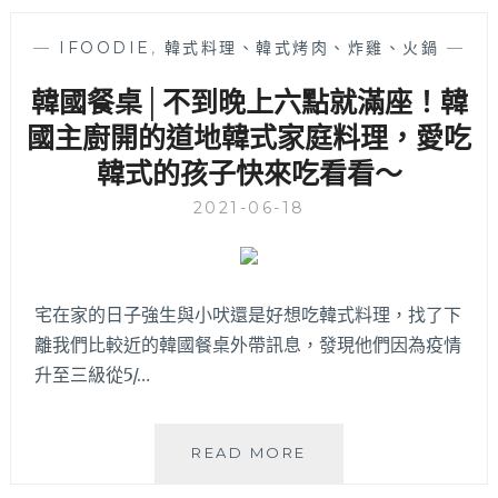
專
火
門
雞、
—
IFOODIE
,
韓式料理、韓式烤肉、炸雞、火鍋
—
店
滷
│
味
韓國餐桌│不到晚上六點就滿座！韓
店
不
國主廚開的道地韓式家庭料理，愛吃
家
要
自
錯
韓式的孩子快來吃看看～
製
過
多
這
2021-06-18
種
間！
沙
拉
醬
宅在家的日子強生與小吠還是好想吃韓式料理，找了下
有
離我們比較近的韓國餐桌外帶訊息，發現他們因為疫情
自
家
升至三級從5/…
特
色，
想
韓
READ MORE
要
國
輕