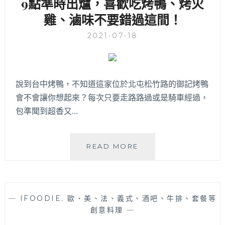
9點準時出爐，喜歡吃烤鴨、烤火
～
北
雞、滷味不要錯過這間！
屯
外
2021-07-18
帶
外
送
餐
說到台中烤鴨，不知道這家位於北屯松竹路的御記烤鴨
盒
推
會不會讓你想起來？每次只要走路路過或是騎車經過，
薦
包準聞到超香又…
御
READ MORE
記
烤
鴨
│
—
IFOODIE
,
歐、美、法、義式、酒吧、牛排、套餐等
用
創意料理
—
古
法