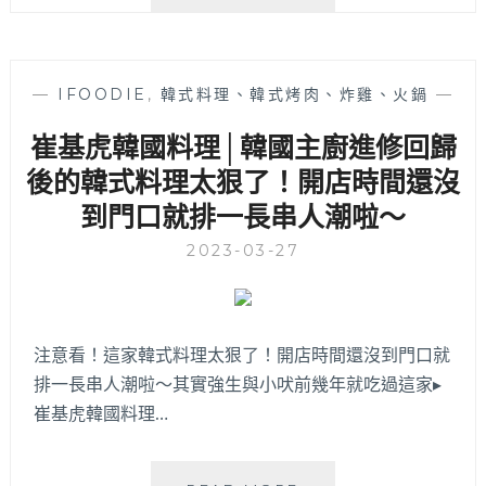
陞
輕
功
井
夫
澤
廚
體
—
IFOODIE
,
韓式料理、韓式烤肉、炸雞、火鍋
—
房
系
│
崔基虎韓國料理│韓國主廚進修回歸
的
門
大
後的韓式料理太狠了！開店時間還沒
面
器
利
到門口就排一長串人潮啦～
外
用
觀
日
2023-03-27
總
據
是
時
滿
代
滿
木
注意看！這家韓式料理太狠了！開店時間還沒到門口就
人
頭
潮
排一長串人潮啦～其實強生與小吠前幾年就吃過這家▸
拼
～
接
崔基虎韓國料理…
具
歷
史