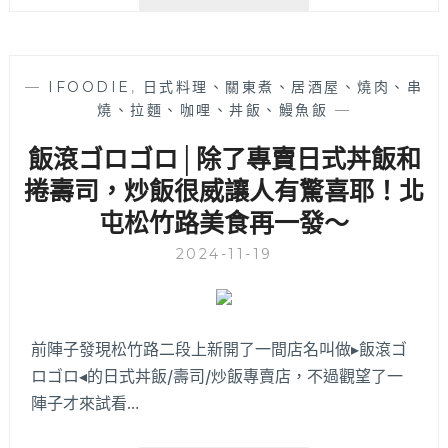
辣
辣
泰
式
—
IFOODIE
,
日式料理、關東煮、居酒屋、燒肉、串
料
燒、拉麵、咖哩、丼飯、鰻魚飯
—
理
│
飯滾ゴロゴロ│除了專賣日式丼飯和
鄰
近
捲壽司，炒飯很威讓人有驚喜耶！北
大
屯松竹路美食再一發～
坑
的
2024-11-19
泰
式
好
味
前陣子發現松竹路二段上新開了一間店名叫做▸飯滾ゴ
道！
ロゴロ◂的日式丼飯/壽司/炒飯專賣店，不過觀望了一
由
泰
陣子才來試看…
籍
主