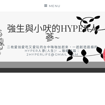
Skip
MENU
to
content
強生與小吠的HYPER人
蔘~
二枚愛拍愛吃又愛玩的台中嗨咖加起來，一起創造過癮的
HYPER人蔘(人生)! →聯絡信箱：
2HYPERLIFE@GMAIL.COM