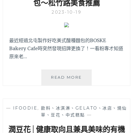
包～松竹路美食推薦
下
台
2023-10-19
菜
餐
應，
台
中
最近經過北屯製作好吃美式酸種麵包的BOSKE
捷
Bakery Cafe時突然發現招牌更換了！一看粉專才知道
運
原來老…
崇
德
文
M
READ MORE
心
CAFE
站
美
出
式
站
廚
3
—
IFOODIE
,
飲料、冰淇淋、GELATO、冰店、燒仙
房
分
草、豆花、中式糕點
—
│
鐘
台
可
潤豆花│健康取向且兼具美味的有機
中
抵