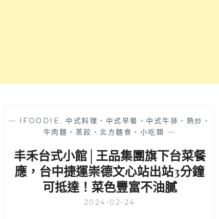
理，
隱
藏
在
水
湳
商
圈
巷
弄
裡，
捷
—
IFOODIE
,
中式料理、中式早餐、中式牛排、熱炒、
運
牛肉麵、蒸餃、北方麵食、小吃類
—
文
丰禾台式小館│王品集團旗下台菜餐
心
中
應，台中捷運崇德文心站出站3分鐘
清
可抵達！菜色豐富不油膩
站
走
2024-02-24
路
五