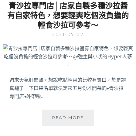
青沙拉專門店│店家自製多種沙拉醬
碳
烤
有自家特色，想要輕爽吃個沒負擔的
方
輕食沙拉可參考～
式
每
2021-07-07
天
早
上
9
點
準
時
週末天氣好悶熱，想說吃點輕爽的比較有胃口，於是認
出
真翻了一下口袋名單就決定來五月份才開幕的▸青沙拉
爐，
專門店◂外帶啦…
喜
歡
吃
青
READ MORE
烤
沙
鴨、
拉
烤