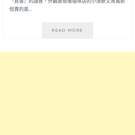
『真香』的諧音，外觀是很像咖啡店的小清新文青風耶
飯
但賣的是…
很
威
讓
金
READ MORE
人
香
有
JIN
驚
PANG│
喜
店
耶！
名
北
很
屯
可
松
愛
竹
的
路
文
美
青
食
風
再
私
一
房
發
料
～