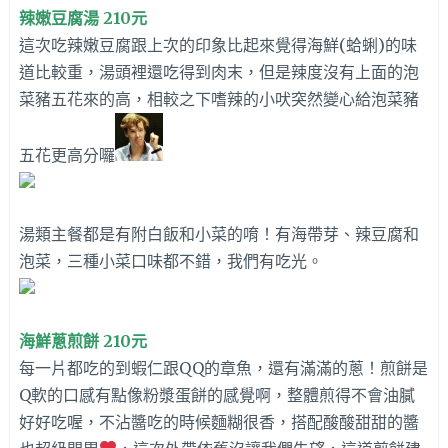
辣嫩豆腐湯 210元
這次吃辣嫩豆腐跟上次的印象比起來覺得海鮮(蛤蜊)的味
道比較重，湯頭裡還吃得到肉末，但是辣度沒有上面的泡
菜豬五花來的高，相較之下嗜辣的小吠突然變心給泡菜豬
五花更高分囉
湯類主餐都是有附白飯和小菜的唷！有海帶芽、辣豆腐和
泡菜，三種小菜口味都不錯，我們有吃光。
海鮮蔥煎餅 210元
每一片都吃的到蝦仁跟QQ的章魚，還有滿滿的蔥！煎餅是
Q軟的口感有點像粉漿蛋餅的感覺啊，整體煎得不會油膩
好好吃喔，不沾醬吃的時候麵糊很香，搭配酸酸甜甜的醬