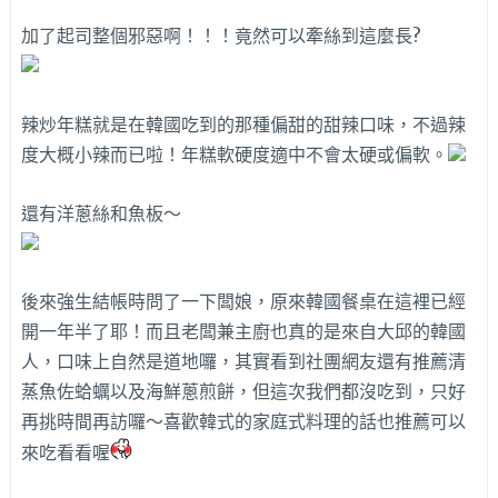
加了起司整個邪惡啊！！！竟然可以牽絲到這麼長?
辣炒年糕就是在韓國吃到的那種偏甜的甜辣口味，不過辣
度大概小辣而已啦！年糕軟硬度適中不會太硬或偏軟。
還有洋蔥絲和魚板～
後來強生結帳時問了一下闆娘，原來韓國餐桌在這裡已經
開一年半了耶！而且老闆兼主廚也真的是來自大邱的韓國
人，口味上自然是道地囉，其實看到社團網友還有推薦清
蒸魚佐蛤蠣以及海鮮蔥煎餅，但這次我們都沒吃到，只好
再挑時間再訪囉～喜歡韓式的家庭式料理的話也推薦可以
來吃看看喔