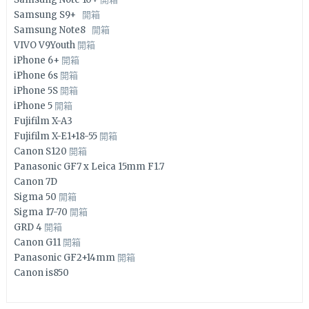
Samsung S9+
開箱
Samsung Note8
開箱
VIVO V9Youth
開箱
iPhone 6+
開箱
iPhone 6s
開箱
iPhone 5S
開箱
iPhone 5
開箱
Fujifilm X-A3
Fujifilm X-E1+18-55
開箱
Canon S120
開箱
Panasonic GF7 x Leica 15mm F1.7
Canon 7D
Sigma 50
開箱
Sigma 17-70
開箱
GRD 4
開箱
Canon G11
開箱
Panasonic GF2+14mm
開箱
Canon is850