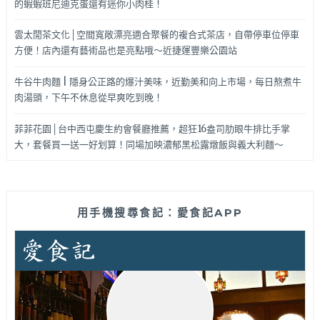
的蝦蝦班尼迪克蛋還有迷你小肉桂！
雲太閒茶文化│空間寬敞漂亮適合聚餐的複合式茶店，自帶停車位停車
方便！店內還有藝術品也是亮點哦～近捷運豐樂公園站
牛谷牛肉麵 | 隱身公正路的爆汁美味，近勤美和向上市場，每日熬煮牛
肉湯頭，下午不休息從早爽吃到晚！
菲菲花園│台中西屯慶生約會餐廳推薦，超狂16盎司肋眼牛排比手掌
大，套餐買一送一好划算！同場加映濃郁黑松露燉飯與義大利麵～
用手機搜尋食記：愛食記APP