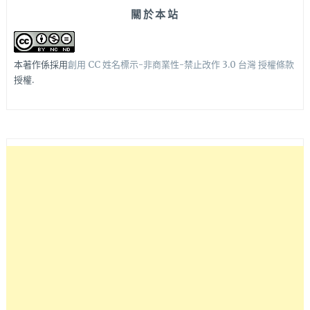
關於本站
本著作係採用
創用 CC 姓名標示-非商業性-禁止改作 3.0 台灣 授權條款
授權.