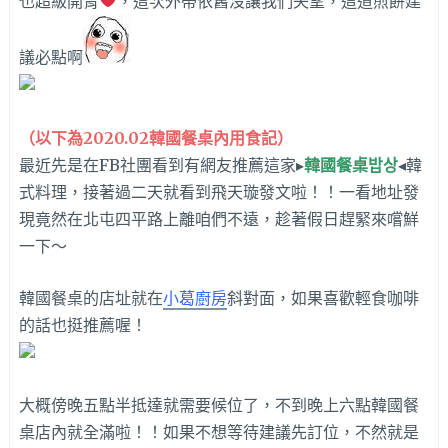
也超級開胃
，這次外帶依舊沒讓我們失望，這道煎餅建
議必點啊
（以下為2020.02韓國餐桌內用食記）
最近先是在FB社團看到有網友推薦這家▸
韓國餐桌밥상
◂韓
式料理，接著過二天就看到飛天璇發文啦！！一看地址發
現竟然在北屯四平路上離咱們不遠，趁著假日趕緊來嚐鮮
一下～
韓國餐桌的店址就在
小葛廚房
斜對面，如果喜歡輕食咖啡
的話也挺推薦喔！
大概傍晚五點半抵達就需要候位了，不到晚上六點韓國餐
桌店內就全滿啦！！如果不想等待建議先訂位，不然就是