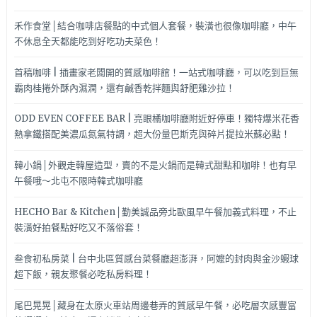
禾作食堂│結合咖啡店餐點的中式個人套餐，裝潢也很像咖啡廳，中午
不休息全天都能吃到好吃功夫菜色！
首稿咖啡 | 插畫家老闆開的質感咖啡館！一站式咖啡廳，可以吃到巨無
霸肉桂捲外酥內濕潤，還有鹹香乾拌麵與舒肥雞沙拉！
ODD EVEN COFFEE BAR | 亮眼橘咖啡廳附近好停車！獨特爆米花香
熱拿鐵搭配美濃瓜氮氣特調，超大份量巴斯克與碎片提拉米蘇必點！
韓小鍋│外觀走韓屋造型，賣的不是火鍋而是韓式甜點和咖啡！也有早
午餐哦～北屯不限時韓式咖啡廳
HECHO Bar & Kitchen│勤美誠品旁北歐風早午餐加義式料理，不止
裝潢好拍餐點好吃又不落俗套！
叁食初私房菜 | 台中北區質感台菜餐廳超澎湃，阿嬤的封肉與金沙蝦球
超下飯，親友聚餐必吃私房料理！
尾巴晃晃│藏身在太原火車站周邊巷弄的質感早午餐，必吃層次感豐富