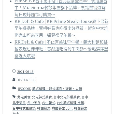
PRESERVE台中惠中店│台北蔬食全日早午餐插旗台
中！Miacucina餐飲集團旗下品牌，餐點豐富還有
每日現烤麵包可購買～
KR Deli & Cafe│KR Prime Steak House旗下最新
早午餐品牌！賣相好看也吃得出好品質，近台中大坑
爬完山可來享用一頓豐盛早午餐～
KR Deli & Cafe│不止有美味早午餐，義大利麵和排
餐表現也棒棒噠！竟然還吃得到牛肉麵～餐點選擇豐
富近大坑哦
2021-06-18
HYPERLIFE
IFOODIE
,
韓式料理、韓式烤肉、炸雞、火鍋
北屯美食
,
北屯韓式美食
,
台中北屯外帶美食
,
台中
北屯美食
,
台中美食
,
台中韓式
,
台中韓式料理 推薦
,
台中韓式豆腐鍋
,
韓國餐桌
,
韓國餐桌 北屯
,
韓國餐桌
台中