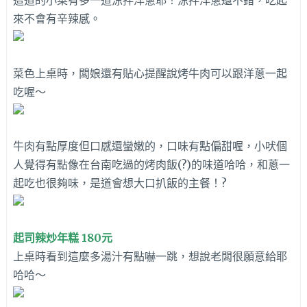
這道的小菜有多一道涼拌洋蔥耶！涼拌洋蔥還不錯，吃起
來不會有辛辣感。
菜色上桌時，闆娘還有貼心提醒說烤牛肉可以跟洋蔥一起
吃喔～
牛肉有點厚度但口感還蠻嫩的，口味有點偏甜喔，小吠個
人覺得有點像在台南吃過的烤肉飯(?)的味道哈哈，和蔥一
起吃也很夠味，是道會想大口扒飯的主餐！?
起司辣炒年糕 180元
上桌時看到這麼多湯汁有點嚇一跳，想說老闆很願意給耶
哈哈～