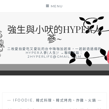
Skip
MENU
to
content
強生與小吠的HYPER人
蔘~
二枚愛拍愛吃又愛玩的台中嗨咖加起來，一起創造過癮的
HYPER人蔘(人生)! →聯絡信箱：
2HYPERLIFE@GMAIL.COM
—
IFOODIE
,
韓式料理、韓式烤肉、炸雞、火鍋
—