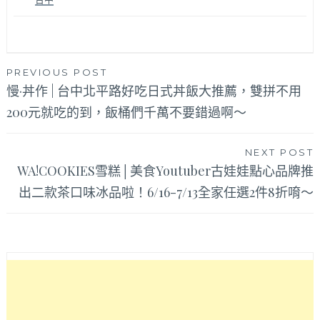
文
PREVIOUS POST
慢·丼作 | 台中北平路好吃日式丼飯大推薦，雙拼不用
章
200元就吃的到，飯桶們千萬不要錯過啊～
導
覽
NEXT POST
WA!COOKIES雪糕│美食Youtuber古娃娃點心品牌推
出二款茶口味冰品啦！6/16-7/13全家任選2件8折唷～