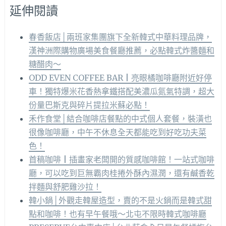
延伸閱讀
春香飯店│兩班家集團旗下全新韓式中華料理品牌，
漢神洲際購物廣場美食餐廳推薦，必點韓式炸醬麵和
糖醋肉～
ODD EVEN COFFEE BAR | 亮眼橘咖啡廳附近好停
車！獨特爆米花香熱拿鐵搭配美濃瓜氮氣特調，超大
份量巴斯克與碎片提拉米蘇必點！
禾作食堂│結合咖啡店餐點的中式個人套餐，裝潢也
很像咖啡廳，中午不休息全天都能吃到好吃功夫菜
色！
首稿咖啡 | 插畫家老闆開的質感咖啡館！一站式咖啡
廳，可以吃到巨無霸肉桂捲外酥內濕潤，還有鹹香乾
拌麵與舒肥雞沙拉！
韓小鍋│外觀走韓屋造型，賣的不是火鍋而是韓式甜
點和咖啡！也有早午餐哦～北屯不限時韓式咖啡廳