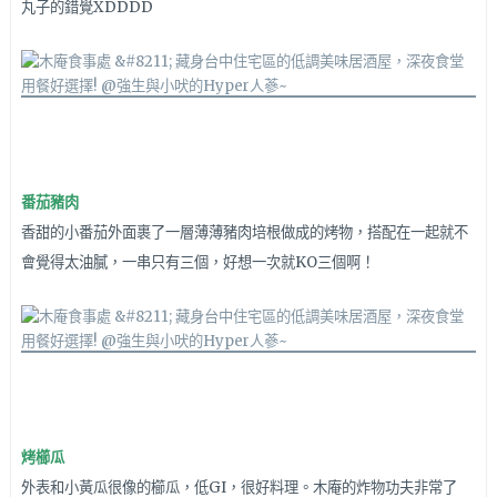
丸子的錯覺XDDDD
番茄豬肉
香甜的小番茄外面裹了一層薄薄豬肉培根做成的烤物，搭配在一起就不
會覺得太油膩，一串只有三個，好想一次就KO三個啊！
烤櫛瓜
外表和小黃瓜很像的櫛瓜，低GI，很好料理。木庵的炸物功夫非常了