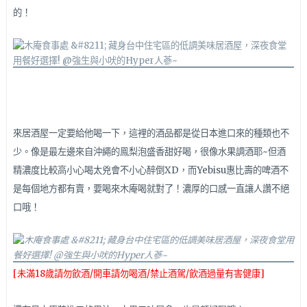
的！
來居酒屋一定要給他喝一下，這裡的酒品都是從日本進口來的種類也不
少。像是最左邊來自沖繩的鳯梨泡盛香甜好喝，很像水果調酒耶~但酒
精濃度比較高小心喝太兇會不小心醉倒XD，而Yebisu惠比壽的啤酒不
是每個地方都有賣，要喝來木庵喝就對了！濃厚的口感一直讓人讚不絕
口哦！
[未滿18歲請勿飲酒/開車請勿喝酒/禁止酒駕/飲酒過量有害健康]