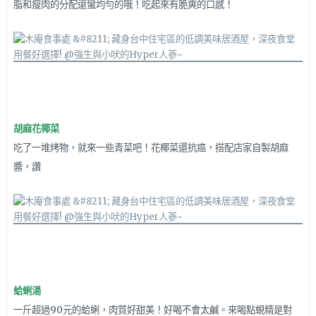
脂和瘦肉的分配還蠻均勻的哦！吃起來有脆爽的口感！
胡麻花椰菜
吃了一堆烤物，就來一些青菜吧！花椰菜還抗癌，搭配店家自製胡麻
醬，讚
蛤蜊湯
一斤超過90元的蛤蜊，肉質好甜美！好喝不會太鹹。來喝點蜆精是對