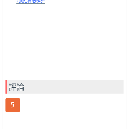
到飽也要吃的巧~
評論
5