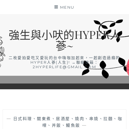
Skip
MENU
to
content
強生與小吠的HYPER人
蔘~
二枚愛拍愛吃又愛玩的台中嗨咖加起來，一起創造過癮的
HYPER人蔘(人生)! →聯絡信箱：
2HYPERLIFE@GMAIL.COM
—
日式料理、關東煮、居酒屋、燒肉、串燒、拉麵、咖
哩、丼飯、鰻魚飯
—