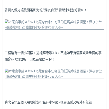
昏黃的燈光讓後面電影海報“深夜食堂”看起來特別好看XD
二樓還有一個小閣樓，
這裡超級矮XD，不過
如果有需要談些重要的事
情(?)可以坐2樓，因為還蠻隱秘的！
這次我們五個人用餐被安排坐在小包廂~很專屬感又格外有氣氛