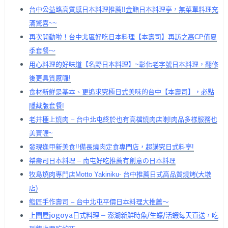
台中公益路高質感日本料理推薦!!金鮨日本料理亭，無菜單料理充
滿驚喜~~
再次開動啦！台中北區好吃日本料理【本壽司】再訪之高CP值夏
季套餐～
用心料理的好味道【名野日本料理】~彰化老字號日本料理，翻修
後更具質感囉!
食材新鮮是基本、更追求究極日式美味的台中【本壽司】，必點
隱藏版套餐!
老井極上燒肉 – 台中北屯終於也有高檔燒肉店喇!肉品多樣服務也
美賣喔~
發現逢甲新美食!!備長燒肉定食專門店，超講究日式料亭!
桀壽司日本料理 – 南屯好吃推薦有創意の日本料理
牧島燒肉專門店Motto Yakiniku- 台中推薦日式高品質燒烤(大墩
店)
鮨匠手作壽司 – 台中北屯平價日本料理大推薦～
上閤屋jogoya日式料理 – 澎湖新鮮時魚/生蠔/活蝦每天直送，吃