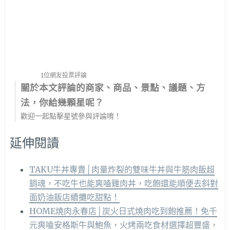
1位網友投票評論
關於本文評論的商家、商品、景點、議題、方
法，你給幾顆星呢？
歡迎一起點擊星號參與評論唷！
延伸閱讀
TAKU牛丼專賣│肉量炸裂的雙味牛丼與牛筋肉飯超
銷魂，不吃牛也能爽嗑雞肉丼，吃飽還能順便去斜對
面奶油飯店續攤吃甜點！
HOME燒肉永春店│炭火日式燒肉吃到飽推薦！免千
元爽嗑安格斯牛與鮑魚，火烤兩吃食材選擇超豐盛，