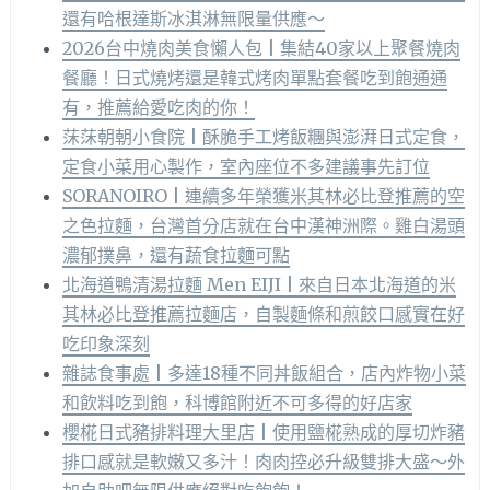
還有哈根達斯冰淇淋無限量供應～
2026台中燒肉美食懶人包 | 集結40家以上聚餐燒肉
餐廳！日式燒烤還是韓式烤肉單點套餐吃到飽通通
有，推薦給愛吃肉的你！
莯莯朝朝小食院 | 酥脆手工烤飯糰與澎湃日式定食，
定食小菜用心製作，室內座位不多建議事先訂位
SORANOIRO | 連續多年榮獲米其林必比登推薦的空
之色拉麵，台灣首分店就在台中漢神洲際。雞白湯頭
濃郁撲鼻，還有蔬食拉麵可點
北海道鴨清湯拉麵 Men EIJI | 來自日本北海道的米
其林必比登推薦拉麵店，自製麵條和煎餃口感實在好
吃印象深刻
雜誌食事處 | 多達18種不同丼飯組合，店內炸物小菜
和飲料吃到飽，科博館附近不可多得的好店家
櫻椛日式豬排料理大里店 | 使用鹽椛熟成的厚切炸豬
排口感就是軟嫩又多汁！肉肉控必升級雙排大盛～外