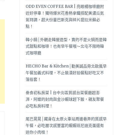
ODD EVEN COFFEE BAR | 亮眼橘咖啡廳附
近好停車！獨特爆米花香熱拿鐵搭配美濃瓜氮
氣特調，超大份量巴斯克與碎片提拉米蘇必
點！
韓小鍋│外觀走韓屋造型，賣的不是火鍋而是韓
式甜點和咖啡！也有早午餐哦～北屯不限時韓
式咖啡廳
HECHO Bar & Kitchen│勤美誠品旁北歐風早
午餐加義式料理，不止裝潢好拍餐點好吃又不
落俗套！
叁食初私房菜 | 台中北區質感台菜餐廳超澎
湃，阿嬤的封肉與金沙蝦球超下飯，親友聚餐
必吃私房料理！
尾巴晃晃│藏身在太原火車站周邊巷弄的質感早
午餐，必吃層次感豐富的蝦蝦班尼迪克蛋還有
迷你小肉桂！