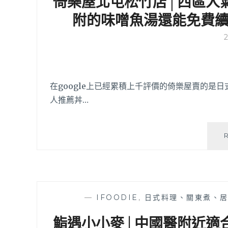
倚樂屋北屯松竹店│西區人
附的味噌魚湯還能免費
在google上已經累積上千評價的倚樂屋賣的是
人推薦丼…
—
IFOODIE
,
日式料理、關東煮、
鮨遇小小麥 | 中國醫附近