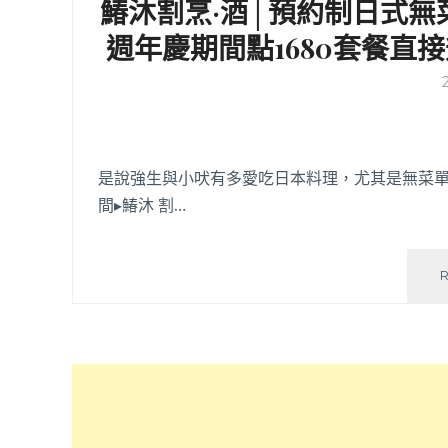
鰆沐割烹·酒│預約制日式
週年慶期間點1680套餐直
是說強生與小吠有多愛吃日本料理，尤其是無菜單
間▸鰆沐 割…