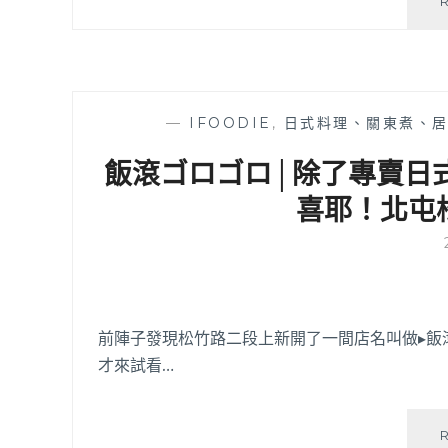
—
IFOODIE
,
日式料理、關東煮、
飯滾ゴロゴロ│除了專賣日
喜耶！北屯
前陣子發現松竹路二段上新開了一間店名叫做▸飯
才來試看…