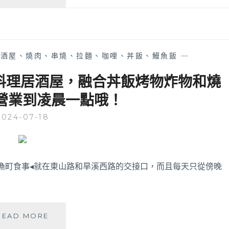
滾
本
ゴ
也
ロ
吃
ゴ
得
ロ
到
居酒屋、燒肉、串燒、拉麵、咖哩、丼飯、鰻魚飯
—
│
道
除
地
料理居酒屋，融合丼飯烤物炸物和燒
了
廣
營業到凌晨一點哦！
專
島
賣
燒
2024-07-18
日
料
式
理，
丼
台
飯
中
和
火
漁町食事◂就在東山路和旱溪西路的交接口，而且每天只從傍晚
捲
車
壽
站
司，
附
炒
近
漁
READ MORE
飯
人
町