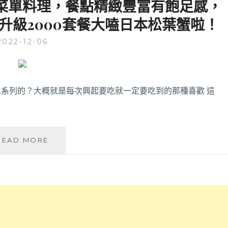
無菜單料理，餐點精緻豐富有飽足感，
味
醫
噌
接升級2000套餐大嗑日本松葉蟹啦！
附
魚
近
湯
2022-12-06
適
還
合
能
聚
免
餐
費
日
系列的？大概就是每次興起要吃就一定要吃到的那種喜歡 這
續，
本
捷
料
運
理，
舊
每
社
鰆
READ MORE
天
站
沐
都
步
割
有
行
烹
新
四
·
鮮
分
酒
漁
可
│
貨
抵
預
可
達