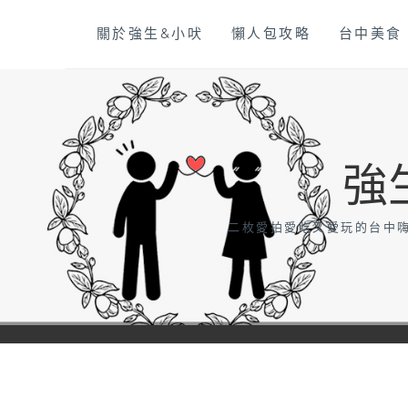
Skip
關於強生&小吠
懶人包攻略
台中美食
to
content
強
二枚愛拍愛吃又愛玩的台中嗨