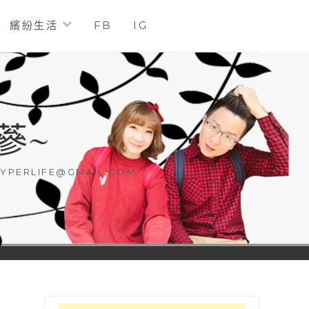
繽紛生活
FB
IG
蔘~
YPERLIFE@GMAIL.COM