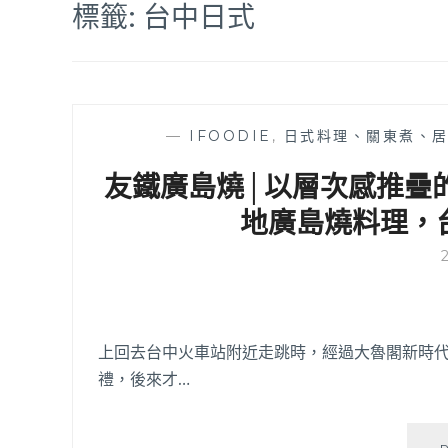
標籤:
台中日式
—
IFOODIE
,
日式料理、關東煮、
友鐵廣島燒│以層次感推疊
地廣島燒料理，
上回去台中火車站附近走跳時，經過大魯閣新時代
禮，後來才…