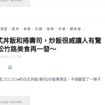
READ MORE
鐵
廣
島
燒
│
居酒屋、燒肉、串燒、拉麵、咖哩、丼飯、鰻魚飯
—
以
層
式丼飯和捲壽司，炒飯很威讓人有驚
次
松竹路美食再一發～
感
推
2024-11-19
疊
的
日
式
美
滾ゴロゴロ◂的日式丼飯/壽司/炒飯專賣店，不過觀望了一陣子
味！
不
用
飛
飯
READ MORE
日