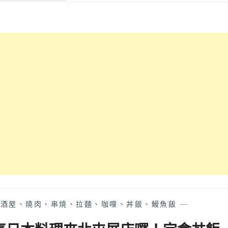
很
氣
食
威
美
事
讓
食
│
人
東
有
山
驚
路
喜
必
耶！
吃
北
日
屯
式
松
料
竹
理
路
居
美
酒
食
屋，
再
融
一
合
發
丼
～
居酒屋、燒肉、串燒、拉麵、咖哩、丼飯、鰻魚飯
—
飯
烤