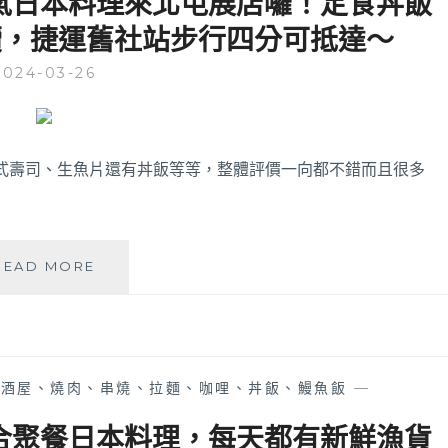
氣日本料理來北屯展店囉！定食丼飯
物
續，捷運舊社站步行四分可抵達～
炸
物
2024-03-26
和
燒
酒
專
賣
日式壽司、生魚片還有丼飯等等，整體評價一向都不錯而且很多
店，
營
業
到
倚
READ MORE
凌
樂
晨
屋
一
北
點
屯
哦！
松
居酒屋、燒肉、串燒、拉麵、咖哩、丼飯、鰻魚飯
—
竹
店
適合聚餐日本料理，每天都有新鮮漁貨
│