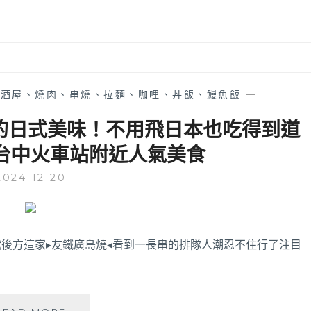
居酒屋、燒肉、串燒、拉麵、咖哩、丼飯、鰻魚飯
—
的日式美味！不用飛日本也吃得到道
台中火車站附近人氣美食
2024-12-20
後方這家▸友鐵廣島燒◂看到一長串的排隊人潮忍不住行了注目
友