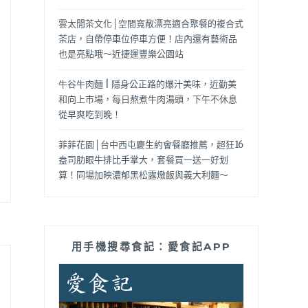
雲太閒茶文化│空間寬敞漂亮適合聚餐的複合式
茶店，自帶停車位停車方便！店內還有藝術品
也是亮點哦～近捷運豐樂公園站
牛谷牛肉麵 | 隱身公正路的爆汁美味，近勤美
和向上市場，每日熬煮牛肉湯頭，下午不休息
從早爽吃到晚！
菲菲花園│台中西屯慶生約會餐廳推薦，超狂16
盎司肋眼牛排比手掌大，套餐買一送一好划
算！同場加映濃郁黑松露燉飯與義大利麵～
用手機搜尋食記：愛食記APP