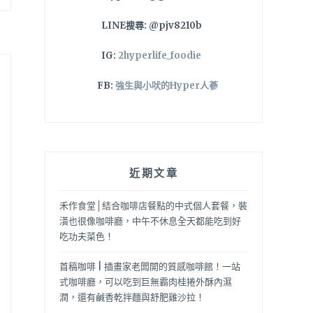
LINE搜尋: @pjv8210b
IG:
2hyperlife_foodie
FB:
強生與小吠的Hyper人蔘
近期文章
禾作食堂│結合咖啡店餐點的中式個人套餐，裝
潢也很像咖啡廳，中午不休息全天都能吃到好
吃功夫菜色！
首稿咖啡 | 插畫家老闆開的質感咖啡館！一站
式咖啡廳，可以吃到巨無霸肉桂捲外酥內濕
潤，還有鹹香乾拌麵與舒肥雞沙拉！