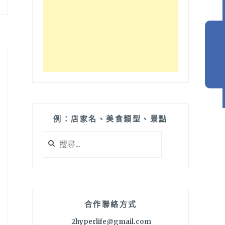
例：店家名、美食類型、景點
搜
尋
關
鍵
字:
合作聯絡方式
2hyperlife@gmail.com