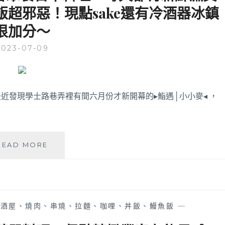
超邪惡！現點sake還有冷酒器冰鎮
西
區
很加分～
人
氣
2023-07-09
日
本
料
理
近發現學士路巷弄裡有間六月份才新開幕的▸鮨遇│小小麥◂ ，
來
北
屯
展
店
鮨
READ MORE
囉！
遇
定
小
食
小
丼
麥
飯
|
居酒屋、燒肉、串燒、拉麵、咖哩、丼飯、鰻魚飯
—
附
中
的
國