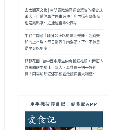
雲太閒茶文化│空間寬敞漂亮適合聚餐的複合式
茶店，自帶停車位停車方便！店內還有藝術品
也是亮點哦～近捷運豐樂公園站
牛谷牛肉麵 | 隱身公正路的爆汁美味，近勤美
和向上市場，每日熬煮牛肉湯頭，下午不休息
從早爽吃到晚！
菲菲花園│台中西屯慶生約會餐廳推薦，超狂16
盎司肋眼牛排比手掌大，套餐買一送一好划
算！同場加映濃郁黑松露燉飯與義大利麵～
用手機搜尋食記：愛食記APP