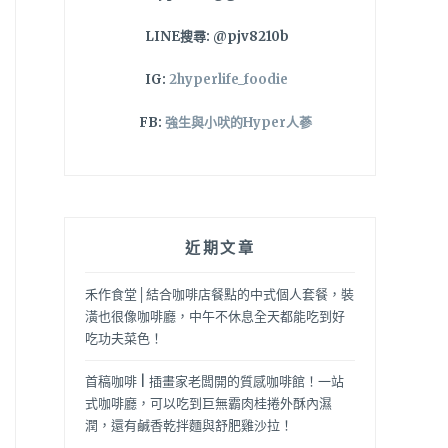
LINE搜尋: @pjv8210b
IG:
2hyperlife_foodie
FB:
強生與小吠的Hyper人蔘
近期文章
禾作食堂│結合咖啡店餐點的中式個人套餐，裝
潢也很像咖啡廳，中午不休息全天都能吃到好
吃功夫菜色！
首稿咖啡 | 插畫家老闆開的質感咖啡館！一站
式咖啡廳，可以吃到巨無霸肉桂捲外酥內濕
潤，還有鹹香乾拌麵與舒肥雞沙拉！