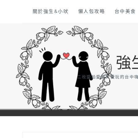
Skip
關於強生&小吠
懶人包攻略
台中美食
to
content
強
二枚愛拍愛吃又愛玩的台中嗨