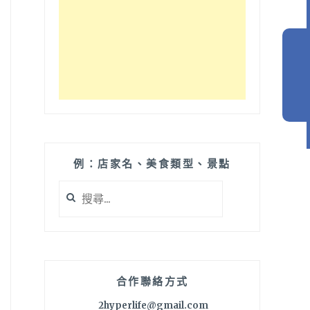
例：店家名、美食類型、景點
搜
尋
關
鍵
字:
合作聯絡方式
2hyperlife@gmail.com