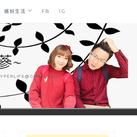
繽紛生活
FB
IG
蔘~
YPERLIFE@GMAIL.COM