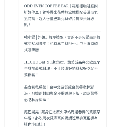
ODD EVEN COFFEE BAR | 亮眼橘咖啡廳附
近好停車！獨特爆米花香熱拿鐵搭配美濃瓜氮
氣特調，超大份量巴斯克與碎片提拉米蘇必
點！
韓小鍋│外觀走韓屋造型，賣的不是火鍋而是韓
式甜點和咖啡！也有早午餐哦～北屯不限時韓
式咖啡廳
HECHO Bar & Kitchen│勤美誠品旁北歐風早
午餐加義式料理，不止裝潢好拍餐點好吃又不
落俗套！
叁食初私房菜 | 台中北區質感台菜餐廳超澎
湃，阿嬤的封肉與金沙蝦球超下飯，親友聚餐
必吃私房料理！
尾巴晃晃│藏身在太原火車站周邊巷弄的質感早
午餐，必吃層次感豐富的蝦蝦班尼迪克蛋還有
迷你小肉桂！