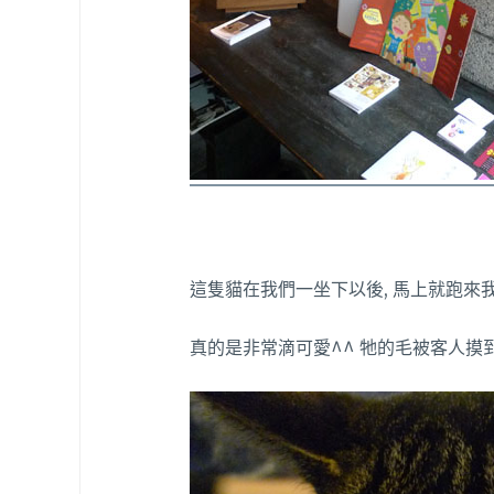
這隻貓在我們一坐下以後, 馬上就跑來
真的是非常滴可愛^^ 牠的毛被客人摸到發亮