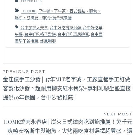
HYPERLIFE
IFOODIE
,
早午餐、下午茶、西式甜點、麵包、
鬆餅、咖啡廳、雜貨+複合式餐廳
台中加拿大美食
,
台中好吃提拉米蘇
,
台中好吃早
午餐
,
台中好吃格子鬆餅
,
台中好吃班尼迪克
,
台中西
區早午餐推薦
,
蟋風咖啡
文
PREVIOUS POST
金佳億手工沙發│47年MIT老字號，工廠直營手工訂做
章
客製化沙發。超耐用柳安紅木骨架+專利乳膠坐墊直接
導
提供10年保固，台中沙發推薦！
覽
NEXT POST
HOME燒肉永春店│炭火日式燒肉吃到飽推薦！免千元
爽嗑安格斯牛與鮑魚，火烤兩吃食材選擇超豐盛，還