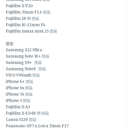
Fujifilm X-T20
Fujifilm 35mm F1.4
開箱
Fujifilm 18-55
開箱
Fujifilm 10-22mm F4
Fujifilm Instax mini 25
開箱
退役:
Samsung S22 Ultra
Samsung Note 10+
開箱
Samsung S9+
開箱
Samsung Note8
開箱
VIVO V9Youth
開箱
iPhone 6+
開箱
iPhone 6s
開箱
iPhone 5S
開箱
iPhone 5
開箱
Fujifilm X-A3
Fujifilm X-E1+18-55
開箱
Canon S120
開箱
Panasonic GF7 x Leica 15mm F1.7