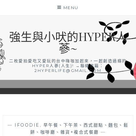
Skip
MENU
to
content
強生與小吠的HYPER人
蔘~
二枚愛拍愛吃又愛玩的台中嗨咖加起來，一起創造過癮的
HYPER人蔘(人生)! →聯絡信箱：
2HYPERLIFE@GMAIL.COM
—
IFOODIE
,
早午餐、下午茶、西式甜點、麵包、鬆
餅、咖啡廳、雜貨+複合式餐廳
—