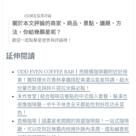
1位網友投票評論
關於本文評論的商家、商品、景點、議題、方
法，你給幾顆星呢？
歡迎一起點擊星號參與評論唷！
延伸閱讀
ODD EVEN COFFEE BAR | 亮眼橘咖啡廳附近好停
車！獨特爆米花香熱拿鐵搭配美濃瓜氮氣特調，超大
份量巴斯克與碎片提拉米蘇必點！
禾作食堂│結合咖啡店餐點的中式個人套餐，裝潢也
很像咖啡廳，中午不休息全天都能吃到好吃功夫菜
色！
首稿咖啡 | 插畫家老闆開的質感咖啡館！一站式咖啡
廳，可以吃到巨無霸肉桂捲外酥內濕潤，還有鹹香乾