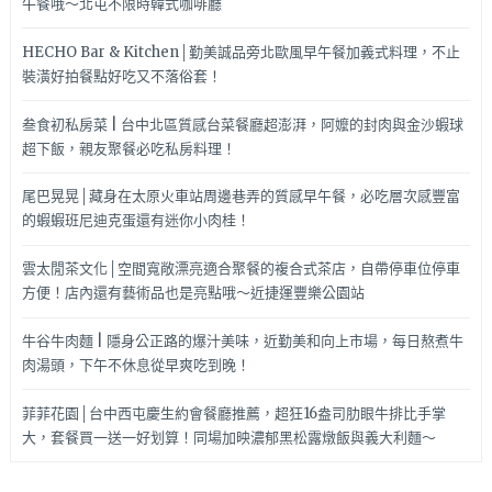
午餐哦～北屯不限時韓式咖啡廳
HECHO Bar & Kitchen│勤美誠品旁北歐風早午餐加義式料理，不止
裝潢好拍餐點好吃又不落俗套！
叁食初私房菜 | 台中北區質感台菜餐廳超澎湃，阿嬤的封肉與金沙蝦球
超下飯，親友聚餐必吃私房料理！
尾巴晃晃│藏身在太原火車站周邊巷弄的質感早午餐，必吃層次感豐富
的蝦蝦班尼迪克蛋還有迷你小肉桂！
雲太閒茶文化│空間寬敞漂亮適合聚餐的複合式茶店，自帶停車位停車
方便！店內還有藝術品也是亮點哦～近捷運豐樂公園站
牛谷牛肉麵 | 隱身公正路的爆汁美味，近勤美和向上市場，每日熬煮牛
肉湯頭，下午不休息從早爽吃到晚！
菲菲花園│台中西屯慶生約會餐廳推薦，超狂16盎司肋眼牛排比手掌
大，套餐買一送一好划算！同場加映濃郁黑松露燉飯與義大利麵～