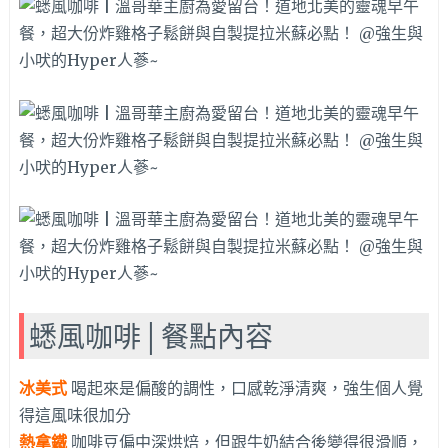
蟋風咖啡│餐點內容
冰美式
喝起來是偏酸的調性，口感乾淨清爽，強生個人覺
得這風味很加分
熱拿鐵
咖啡豆偏中深烘焙，但跟牛奶結合後變得很滑順，