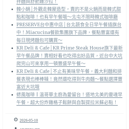
拌麵與舒肥雞沙拉！
韓小鍋│外觀走韓屋造型，賣的不是火鍋而是韓式甜
點和咖啡！也有早午餐哦～北屯不限時韓式咖啡廳
PRESERVE台中惠中店│台北蔬食全日早午餐插旗台
中！Miacucina餐飲集團旗下品牌，餐點豐富還有
每日現烤麵包可購買～
KR Deli & Cafe│KR Prime Steak House旗下最新
早午餐品牌！賣相好看也吃得出好品質，近台中大坑
爬完山可來享用一頓豐盛早午餐～
KR Deli & Cafe│不止有美味早午餐，義大利麵和排
餐表現也棒棒噠！竟然還吃得到牛肉麵～餐點選擇豐
富近大坑哦
蟋風咖啡 | 溫哥華主廚為愛留台！道地北美的靈魂早
午餐，超大份炸雞格子鬆餅與自製提拉米蘇必點！
2026-05-10