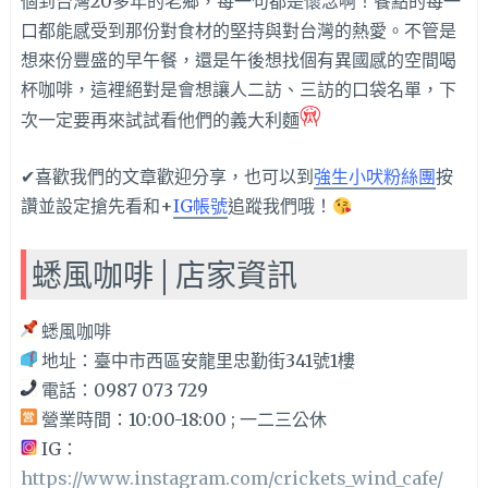
個到台灣20多年的老鄉，每一句都是懷念啊！餐點的每一
口都能感受到那份對食材的堅持與對台灣的熱愛。不管是
想來份豐盛的早午餐，還是午後想找個有異國感的空間喝
杯咖啡，這裡絕對是會想讓人二訪、三訪的口袋名單，下
次一定要再來試試看他們的義大利麵
✔喜歡我們的文章歡迎分享，也可以到
強生小吠粉絲團
按
讚並設定搶先看和+
IG帳號
追蹤我們哦！
蟋風咖啡│店家資訊
蟋風咖啡
地址：臺中市西區安龍里忠勤街341號1樓
電話：0987 073 729
營業時間：10:00-18:00 ; 一二三公休
IG：
https://www.instagram.com/crickets_wind_cafe/