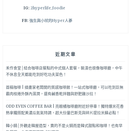
IG:
2hyperlife_foodie
FB:
強生與小吠的Hyper人蔘
近期文章
禾作食堂│結合咖啡店餐點的中式個人套餐，裝潢也很像咖啡廳，中午
不休息全天都能吃到好吃功夫菜色！
首稿咖啡 | 插畫家老闆開的質感咖啡館！一站式咖啡廳，可以吃到巨無
霸肉桂捲外酥內濕潤，還有鹹香乾拌麵與舒肥雞沙拉！
ODD EVEN COFFEE BAR | 亮眼橘咖啡廳附近好停車！獨特爆米花香
熱拿鐵搭配美濃瓜氮氣特調，超大份量巴斯克與碎片提拉米蘇必點！
韓小鍋│外觀走韓屋造型，賣的不是火鍋而是韓式甜點和咖啡！也有早