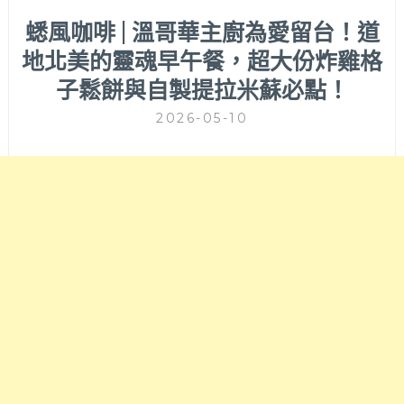
蟋風咖啡 | 溫哥華主廚為愛留台！道
地北美的靈魂早午餐，超大份炸雞格
子鬆餅與自製提拉米蘇必點！
2026-05-10