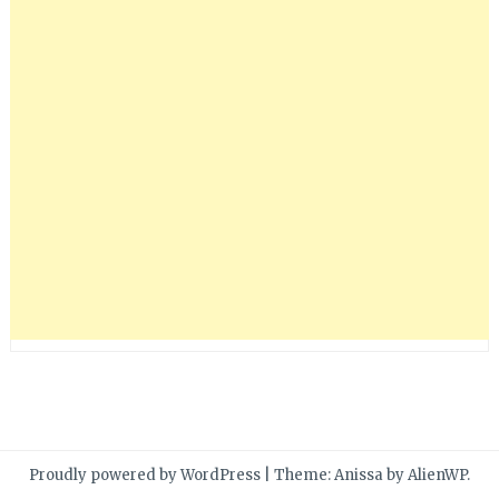
Proudly powered by WordPress
|
Theme: Anissa by
AlienWP
.