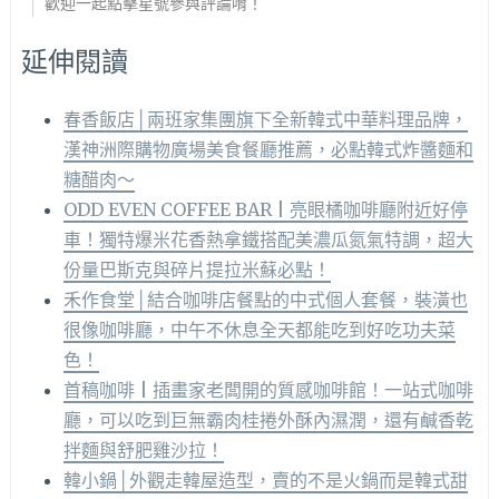
歡迎一起點擊星號參與評論唷！
延伸閱讀
春香飯店│兩班家集團旗下全新韓式中華料理品牌，
漢神洲際購物廣場美食餐廳推薦，必點韓式炸醬麵和
糖醋肉～
ODD EVEN COFFEE BAR | 亮眼橘咖啡廳附近好停
車！獨特爆米花香熱拿鐵搭配美濃瓜氮氣特調，超大
份量巴斯克與碎片提拉米蘇必點！
禾作食堂│結合咖啡店餐點的中式個人套餐，裝潢也
很像咖啡廳，中午不休息全天都能吃到好吃功夫菜
色！
首稿咖啡 | 插畫家老闆開的質感咖啡館！一站式咖啡
廳，可以吃到巨無霸肉桂捲外酥內濕潤，還有鹹香乾
拌麵與舒肥雞沙拉！
韓小鍋│外觀走韓屋造型，賣的不是火鍋而是韓式甜