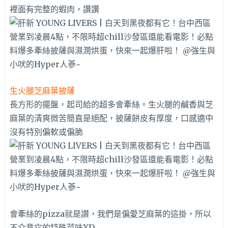
裡面有完整的蝦肉，讚讚
生火腿芝麻葉披薩
長方形的擺盤，起司給的超多會牽絲。生火腿的鹹香與芝
麻葉的清爽微苦簡直是絕配，披薩餅皮有厚度，口感適中
沒有特別偏軟或偏脆
會牽絲的pizza就是讃，我們是偏愛芝麻葉的這掛，所以
不介意它的特殊菜味XD