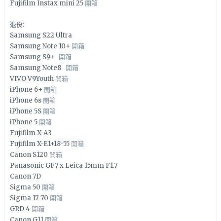
Fujifilm Instax mini 25
開箱
退役:
Samsung S22 Ultra
Samsung Note 10+
開箱
Samsung S9+
開箱
Samsung Note8
開箱
VIVO V9Youth
開箱
iPhone 6+
開箱
iPhone 6s
開箱
iPhone 5S
開箱
iPhone 5
開箱
Fujifilm X-A3
Fujifilm X-E1+18-55
開箱
Canon S120
開箱
Panasonic GF7 x Leica 15mm F1.7
Canon 7D
Sigma 50
開箱
Sigma 17-70
開箱
GRD 4
開箱
Canon G11
開箱