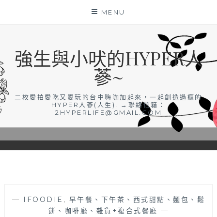
Skip
MENU
to
content
強生與小吠的HYPER人
蔘~
二枚愛拍愛吃又愛玩的台中嗨咖加起來，一起創造過癮的
HYPER人蔘(人生)! →聯絡信箱：
2HYPERLIFE@GMAIL.COM
—
IFOODIE
,
早午餐、下午茶、西式甜點、麵包、鬆
餅、咖啡廳、雜貨+複合式餐廳
—