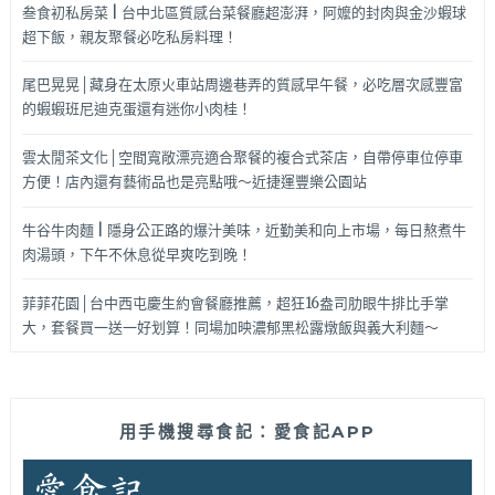
叁食初私房菜 | 台中北區質感台菜餐廳超澎湃，阿嬤的封肉與金沙蝦球
超下飯，親友聚餐必吃私房料理！
尾巴晃晃│藏身在太原火車站周邊巷弄的質感早午餐，必吃層次感豐富
的蝦蝦班尼迪克蛋還有迷你小肉桂！
雲太閒茶文化│空間寬敞漂亮適合聚餐的複合式茶店，自帶停車位停車
方便！店內還有藝術品也是亮點哦～近捷運豐樂公園站
牛谷牛肉麵 | 隱身公正路的爆汁美味，近勤美和向上市場，每日熬煮牛
肉湯頭，下午不休息從早爽吃到晚！
菲菲花園│台中西屯慶生約會餐廳推薦，超狂16盎司肋眼牛排比手掌
大，套餐買一送一好划算！同場加映濃郁黑松露燉飯與義大利麵～
用手機搜尋食記：愛食記APP