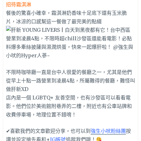
招待霜淇淋
餐後的驚喜小確幸，霜淇淋奶香味十足底下還有玉米脆
片，冰涼的口感幫這一餐做了最完美的點綴
不限時咖啡廳一直是台中人很愛的餐廳之一，尤其是他們
從早上十點一路營業到凌晨4點，所屬難得的餐廳，難怪叫
做肝新XD
店內是一個 LGBTQ+ 友善空間，也有沙發區可以看看電
影。他們位於美術館附巷弄的二樓，附近也有公車站牌和
收費停車場，地理位置不錯唷！
✔喜歡我們的文章歡迎分享，也可以到
強生小吠粉絲團
按
讚並設定搶先看和+
IG帳號
追蹤我們哦！