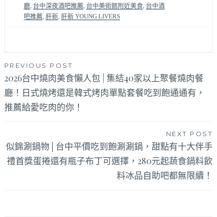
廳
,
台中深夜酒吧推薦
,
台中美術館附近美食
,
台中酒
吧推薦
,
肝新
,
肝新 YOUNG LIVERS
文
PREVIOUS POST
2026台中燒肉美食懶人包 | 集結40家以上聚餐燒肉餐
章
廳！日式燒烤還是韓式烤肉單點套餐吃到飽通通有，
導
推薦給愛吃肉的你！
覽
NEXT POST
似錦涮鍋物│台中平價吃到飽涮涮鍋，甜點有十大伴手
禮首獎蛋捲還有瓶子布丁可選擇，280元起蔬食鍋料飲
料冰品自助吧都無限續！