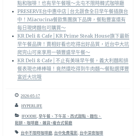
點和咖啡！也有早午餐哦～北屯不限時韓式咖啡廳
PRESERVE台中惠中店│台北蔬食全日早午餐插旗台
中！Miacucina餐飲集團旗下品牌，餐點豐富還有
每日現烤麵包可購買～
KR Deli & Cafe│KR Prime Steak House旗下最新
早午餐品牌！賣相好看也吃得出好品質，近台中大坑
爬完山可來享用一頓豐盛早午餐～
KR Deli & Cafe│不止有美味早午餐，義大利麵和排
餐表現也棒棒噠！竟然還吃得到牛肉麵～餐點選擇豐
富近大坑哦
2026-05-17
HYPERLIFE
IFOODIE
,
早午餐、下午茶、西式甜點、麵包、
鬆餅、咖啡廳、雜貨+複合式餐廳
台中不限時咖啡廳
,
台中免費電影
,
台中深夜咖啡