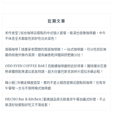
近期文章
禾作食堂│結合咖啡店餐點的中式個人套餐，裝潢也很像咖啡廳，中午
不休息全天都能吃到好吃功夫菜色！
首稿咖啡 | 插畫家老闆開的質感咖啡館！一站式咖啡廳，可以吃到巨無
霸肉桂捲外酥內濕潤，還有鹹香乾拌麵與舒肥雞沙拉！
ODD EVEN COFFEE BAR | 亮眼橘咖啡廳附近好停車！獨特爆米花香
熱拿鐵搭配美濃瓜氮氣特調，超大份量巴斯克與碎片提拉米蘇必點！
韓小鍋│外觀走韓屋造型，賣的不是火鍋而是韓式甜點和咖啡！也有早
午餐哦～北屯不限時韓式咖啡廳
HECHO Bar & Kitchen│勤美誠品旁北歐風早午餐加義式料理，不止
裝潢好拍餐點好吃又不落俗套！