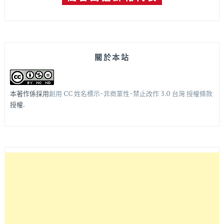
關於本站
本著作係採用
創用 CC 姓名標示-非商業性-禁止改作 3.0 台灣 授權條款
授權.