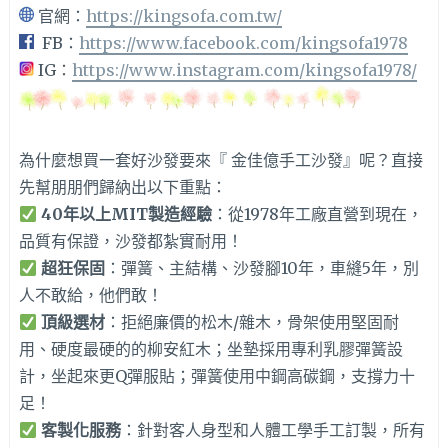
官網：
https://kingsofa.com.tw/
FB：
https://www.facebook.com/kingsofa1978
IG：
https://www.instagram.com/kingsofa1978/
為什麼想買一套好沙發要來『 金佳億手工沙發』呢？直接
先幫朋朋們歸納出以下重點：
40年以上MIT製造經驗
：從1978年工廠直營到現在，
品質有保證，沙發都紮實耐用！
超狂保固
：彈簧、主結構、沙發腳10年，車縫5年，別
人不敢給，他們敢！
頂級選材
：拒絕廉價的松木/雜木，骨架使用堅固耐
用、硬度最硬的的柳安紅木；坐墊採用專利乳膠彈簧設
計，坐起來更Q彈服貼；彈簧使用中鋼高碳鋼，支撐力十
足！
客製化服務
：針對客人身型和人體工學手工訂製，所有