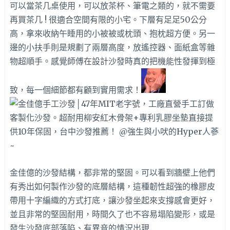
可以當茶几桌使用，可以放茶杯、筆電之類的，就不需要
再買茶几 ! 很適合空間有限的小宅。下層有足足50公分
高，拿來收納午睡用的小被被或枕頭、抱枕超方便。另一
邊的小扶手則是規劃了兩層高度，放遙控器、面紙盒等雜
物超順手。感覺師傅在設計沙發時真的把機能性發揮到極
致，每一個細節都有顧到實用需求！
金佳億的沙發結構，都非常的堅固。可以看到牆壁上他們
有秀出如何製作沙發的底層結構，這種韌性超強的橡膠皮
帶用十字編織的方式打底，讓沙發坐起來支撐感會更好，
並且非常的堅固耐用，時間久了也不容易塌陷變形，或是
發生沙發底部落陷、有異音的情況出現