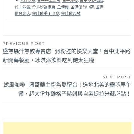
MIT沙發
,
台中手工沙發
,
台中沙發
,
台中沙發推薦
,
台北沙發
,
台北沙發推薦
,
金佳億
,
金佳億台中店
,
金佳
億台北店
,
金佳億手工沙發
,
金佳億沙發
文
PREVIOUS POST
盛煎爆汁煎餃專賣店 | 澱粉控的快樂天堂！台中北平路
章
新開幕餐廳，冰淇淋飲料吃到飽太狂啦
導
覽
NEXT POST
蟋風咖啡 | 溫哥華主廚為愛留台！道地北美的靈魂早午
餐，超大份炸雞格子鬆餅與自製提拉米蘇必點！