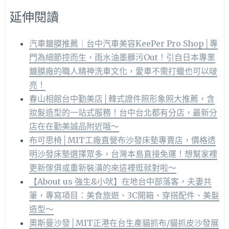
延伸閱讀
汽車鍍膜推薦｜台中汽車美容KeePer Pro Shop│專
門為細節控而生，雨水油墨髒污Out！引自日本專業
鍍膜廠的職人精神洗車文化，愛車不需打蠟也可以啵
亮！
春山相館台中勤美店│韓式證件照形象照大推薦，含
妝髮造型的一站式服務！台中台北都有分店，最新分
店在在勤美誠品附近哦～
布可思椅│MIT工廠直營布沙發床墊專賣店，價格透
明沙發床墊選擇眾多，台灣本島直接免運！想幫家裡
更新傢俱或重新裝潢的來這裡逛就對啦～
【About us 強生&小吠】在地台中部落客，夫妻共
筆，專寫項目：美食旅遊、3C開箱、穿搭配件、美髮
造型～
奧斯曼沙發│MIT正港在台生產貓抓布/貓抓皮沙發展