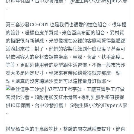
第三套沙發CO-OUT也是我們也很愛的撞色組合。很年輕
的設計，暖橘色皮革質感+米色亞麻布面的組合，異材質
的搭配很有新鮮感，光想像擺在家裡的客廳就覺得整體都
活潑起來啦！對了，他們的客製化細到什麼程度？甚至可
以依照客人的身材去調整坐高、坐深、背高、扶手高度…
等等，更貼近使用者的身型跟生活習慣，不像一般市售沙
發大多是固定尺寸，坐起來有時候總覺得就差那麼一點
點。還真的沒有聽過沙發是可以這樣量身訂做耶～
搭配橘白色的千鳥紋抱枕，整體的層次感瞬間提升，簡直