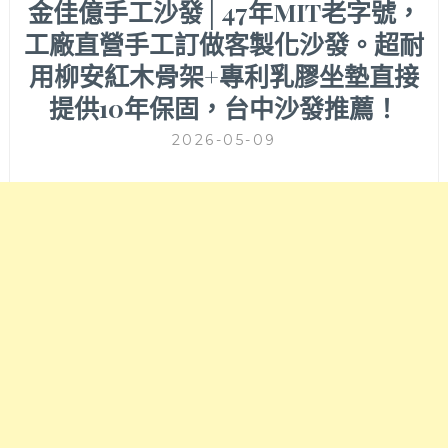
金佳億手工沙發│47年MIT老字號，
工廠直營手工訂做客製化沙發。超耐
用柳安紅木骨架+專利乳膠坐墊直接
提供10年保固，台中沙發推薦！
2026-05-09