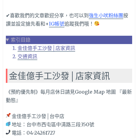
✔喜歡我們的文章歡迎分享，也可以到
強生小吠粉絲團
按
讚並設定搶先看和+
IG帳號
追蹤我們哦！
索引目錄
金佳億手工沙發│店家資訊
交通資訊
金佳億手工沙發│店家資訊
《預約優先制》每月店休日請見Google Map 地圖 『最新
動態』
金佳億手工沙發│台中店
地址：台中市西屯區中清路三段350號
電話：04-24261727