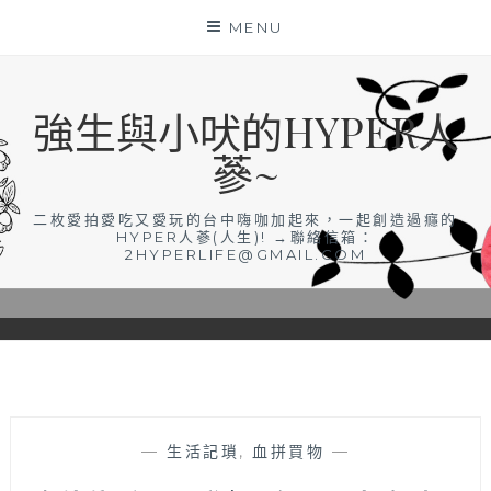
Skip
MENU
to
content
強生與小吠的HYPER人
蔘~
二枚愛拍愛吃又愛玩的台中嗨咖加起來，一起創造過癮的
HYPER人蔘(人生)! →聯絡信箱：
2HYPERLIFE@GMAIL.COM
—
生活記瑣
,
血拼買物
—