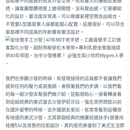
這組是不同感覺的低背沙發艾樂，低背最大的優點就是通
透，讓客廳整體視覺上變得開闊、沒有壓迫感。它是模組
化的設計，靈活度非常高，可以根據家裡空間自由組合，
不管要L型還是單人座都能隨心配置。這樣很好，可以符合
家庭裡不同成員的年齡層來靈活設計。
我們在參觀沙發的時候，有發現接待的店員都不會讓我們
感到任何的壓力或是推銷，會照著我們的步調，以我們看
的每一組沙發去幫我們做介紹，這點很貼心。接著轉身看
到這組經典的美式復古沙發伊莉莎白，強生突然想起以前
在國外留學的時候，去外國朋友家玩，就常常看到這種很
有味道的美式沙發，尤其那個經典的捲簾抓褶扶手(很像肉
桂捲!)以及背墊的拉釦設計，真的是完美復刻了美式生活那