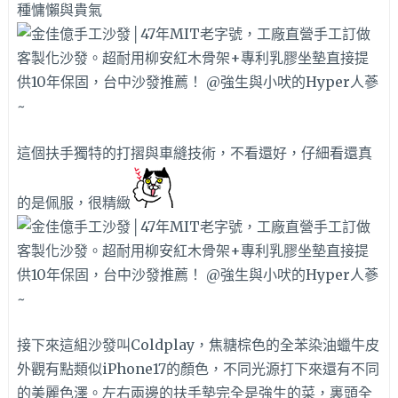
種慵懶與貴氣
這個扶手獨特的打摺與車縫技術，不看還好，仔細看還真
的是佩服，很精緻
接下來這組沙發叫Coldplay，焦糖棕色的全苯染油蠟牛皮
外觀有點類似iPhone17的顏色，不同光源打下來還有不同
的美麗色澤。左右兩邊的扶手墊完全是強生的菜，裏頭全