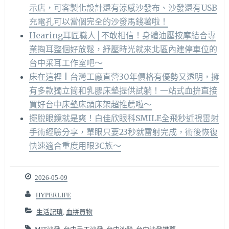
示店，可客製化設計還有涼感沙發布、沙發還有USB
充電孔可以當個完全的沙發馬錢薯啦！
Hearing耳匠職人│不敢相信！身體油壓按摩結合專
業掏耳整個好放鬆，紓壓時光就來北區內建停車位的
台中采耳工作室吧～
床在這裡 | 台灣工廠直營30年價格有優勢又透明，擁
有多款獨立筒和乳膠床墊提供試躺！一站式血拚直接
買好台中床墊床頭床架超推薦啦～
擺脫眼鏡就是爽！白佳欣眼科SMILE全飛秒近視雷射
手術經驗分享，單眼只要23秒就雷射完成，術後恢復
快速適合重度用眼3C族～
2026-05-09
HYPERLIFE
生活記瑣
,
血拼買物