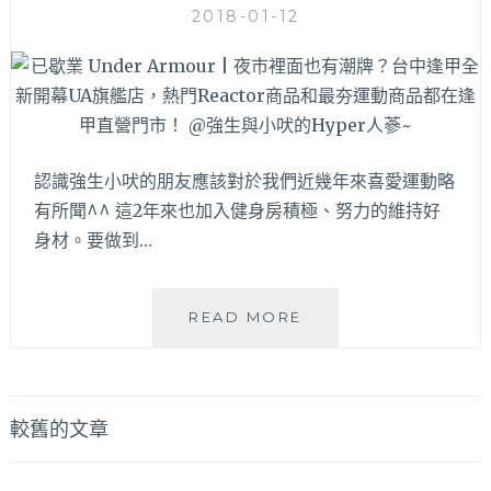
2018-01-12
瘋，
沛
太
克
慢
特
來
賣
就
會
買
讓
不
你
認識強生小吠的朋友應該對於我們近幾年來喜愛運動略
到
省
有所聞^^ 這2年來也加入健身房積極、努力的維持好
惹
荷
～
身材。要做到…
包
又
可
強
已
READ MORE
健
歇
體
業
魄。
UNDER
好
ARMOUR
文
較舊的文章
多
|
人
章
夜
直
市