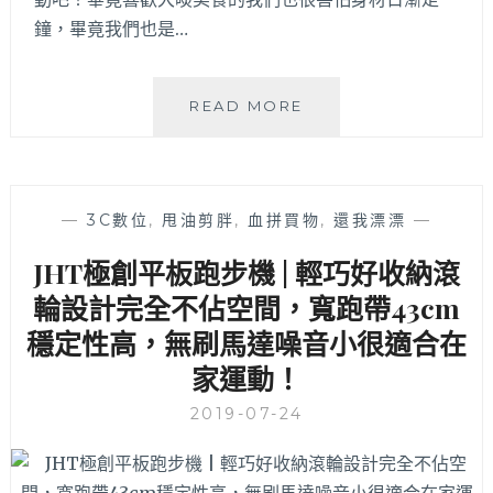
免
鐘，畢竟我們也是…
綁
會
籍
大
READ MORE
可
無
採
限
一
健
對
身
一
—
3C數位
,
甩油剪胖
,
血拼買物
,
還我漂漂
—
|
或
藏
一
JHT極創平板跑步機 | 輕巧好收納滾
身
對
輪設計完全不佔空間，寬跑帶43cm
在
二
大
上
穩定性高，無刷馬達噪音小很適合在
墩
教
家運動！
家
練
樂
課，
2019-07-24
福
還
二
有
樓
運
的