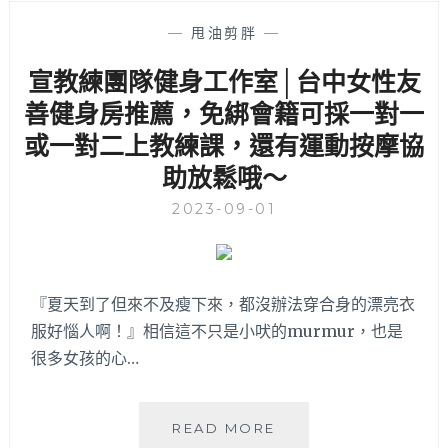
3C
開
—
甩油剪胖
—
箱、
宣教練團隊健身工作室│台中女性友
穿
搭
善健身房推薦，免綁會籍可採一對一
配
或一對二上教練課，還有運動按摩協
件、
美
助放鬆哦～
髮
造
2023-09-01
型
～
『夏天到了但來不及瘦下來，都沒辦法穿合身的漂亮衣
服好惱人啊！』相信這不只是小吠的murmur，也是
很多女孩的心…
宣
READ MORE