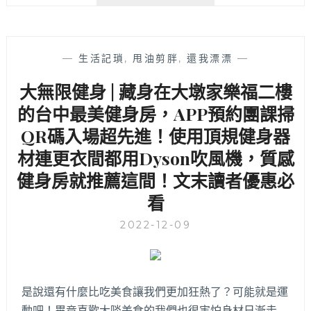
教
練
團
隊
—
生活記瑣
,
甩油剪胖
,
還我漂漂
—
健
身
大無限健身 | 藏身在大墩家樂福二樓
工
的台中最美健身房，APP預約團課掃
作
室
QR碼入場超先進！使用頂規健身器
│
材連更衣間都用Dyson吹風機，質感
台
中
健身房就推薦這間！文末讀者優惠必
女
看
性
友
2022-12-09
善
健
身
房
是說還有什麼比吃美食讓我們更加狂熱了？可能就是運
推
薦，
動吧！畢竟喜歡大啖美食的我們也很害怕身材日漸走