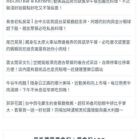
HECHO Bar & Kitchen│勤美誠品旁北歐風早午餐加義式料理，不止
裝潢好拍餐點好吃又不落俗套！
叁食初私房菜 | 台中北區質感台菜餐廳超澎湃，阿嬤的封肉與金沙蝦球
超下飯，親友聚餐必吃私房料理！
尾巴晃晃│藏身在太原火車站周邊巷弄的質感早午餐，必吃層次感豐富
的蝦蝦班尼迪克蛋還有迷你小肉桂！
雲太閒茶文化│空間寬敞漂亮適合聚餐的複合式茶店，自帶停車位停車
方便！店內還有藝術品也是亮點哦～近捷運豐樂公園站
牛谷牛肉麵 | 隱身公正路的爆汁美味，近勤美和向上市場，每日熬煮牛
肉湯頭，下午不休息從早爽吃到晚！
菲菲花園│台中西屯慶生約會餐廳推薦，超狂16盎司肋眼牛排比手掌
大，套餐買一送一好划算！同場加映濃郁黑松露燉飯與義大利麵～