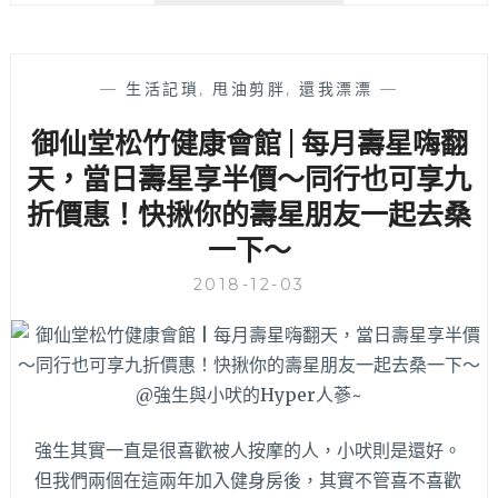
送
內
小
攀
米
岩
—
生活記瑣
,
甩油剪胖
,
還我漂漂
—
手
場
環
│
御仙堂松竹健康會館 | 每月壽星嗨翻
和
三
安
天，當日壽星享半價～同行也可享九
人
裝
同
折價惠！快揪你的壽星朋友一起去桑
～
行
一下～
含
教
2018-12-03
練
指
導
攀
岩
體
驗
強生其實一直是很喜歡被人按摩的人，小吠則是還好。
價
但我們兩個在這兩年加入健身房後，其實不管喜不喜歡
一