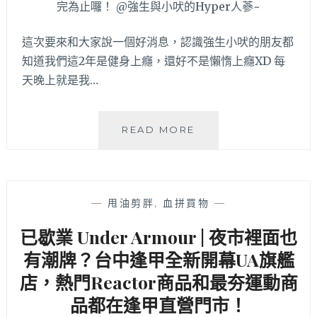
折
起，
當
這次要來和大家說一個好消息，認識強生小吠的朋友都
季
知道我們這2年是健身上癮，還好不是懶惰上癮XD 每
新
天晚上就是我…
品
是
全
台
台
READ MORE
中
中
門
在
市
地
七
健
—
甩油剪胖
,
血拼買物
—
折
身
最
器
已歇業 Under Armour | 夜市裡面也
低
材
價
有潮牌？台中逢甲全新開幕UA旗艦
製
讓
造
店，熱門Reactor商品和最夯運動商
人
商，
失
品都在逢甲直營門市！
IMPAQ
心
英