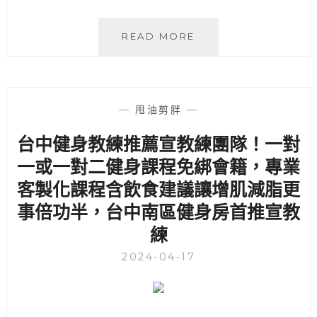
IU
READ MORE
器
械
皮
拉
—
甩油剪胖
—
提
斯
台中健身教練推薦宣教練團隊！一對
│
一或一對二健身課程免綁會籍，專業
告
別
客製化課程含飲食建議讓增肌減脂更
久
事倍功半，台中南區健身房首推宣教
坐
痠
練
痛，
外
2024-04-17
加
跟
著
練