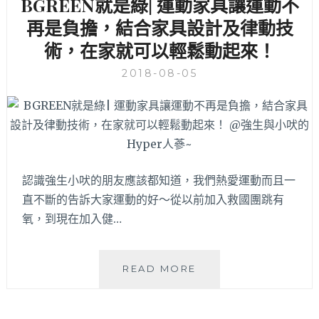
BGREEN就是綠| 運動家具讓運動不
通
│2
通
再是負擔，結合家具設計及律動技
小
有
時
術，在家就可以輕鬆動起來！
喔
內
～
增
2018-08-05
就
加
在
客
天
制
閣
化
酒
按
店
摩
正
服
認識強生小吠的朋友應該都知道，我們熱愛運動而且一
對
務
直不斷的告訴大家運動的好～從以前加入救國團跳有
面！
不
氧，到現在加入健…
加
價、
全
BGREEN
READ MORE
程
就
由
是
按
綠|