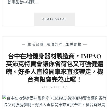
動用品台中復興…
NEW
READ MORE
BALANCE
特
賣
會
—
生活記瑣
,
甩油剪胖
,
血拼買物
—
│
租
台中在地健身器材製造商，IMPAQ
約
英沛克特賣會讓你省荷包又可強健體
到
期
魄。好多人直接開車來直接帶走，機
所
台有限賣完為止囉！
有
商
2018-03-07
品
最
低
五