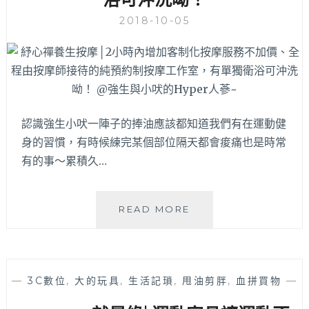
新
2018-10-05
開
幕
按
摩
會
館！
腳
認識強生小吠一陣子的捧油應該都知道我們有在運動健
底
身的習慣，有時候練完某個部位隔天都會痠痛也是時常
按
有的事～累積久…
摩
和
身
體
紓
READ MORE
經
心
絡
禪
油
養
壓
生
—
3C數位
,
大的玩具
,
生活記瑣
,
甩油剪胖
,
血拼買物
—
按
按
摩
摩