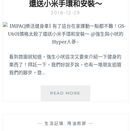
還送小米手環和安裝～
健
無
身
刷
2018-12-29
房
馬
就
達
推
噪
薦
音
這
小
間！
很
文
適
看到首圖就知道，強生小吠這次又要來介紹一下健身的
末
合
東西了！拜託一下，我們好說歹說，也有一堆朋友追隨
讀
在
我們的腳步，登…
者
家
優
運
惠
動！
必
IMPAQ
READ MORE
看
樂
活
健
身
—
生活記瑣
,
甩油剪胖
—
車|