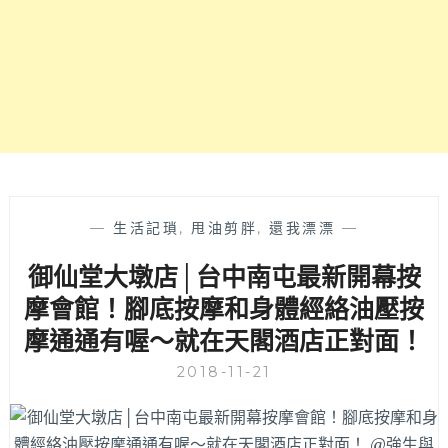
的
當
樂
日
趣！
壽
星
享
半
價
～
同
行
也
—
生活記瑣
,
甩油剪胖
,
還我漂漂
—
可
御仙堂大墩店│台中南屯最新開幕按
享
九
摩會館！腳底按摩和身體經絡油壓按
折
摩通通有喔～就在天閣酒店正對面！
價
惠！
2018-11-21
快
揪
你
的