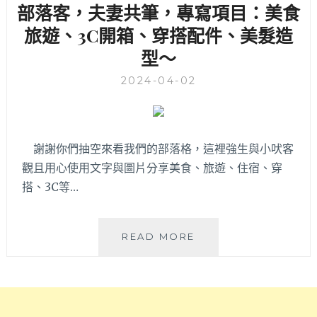
身
部落客，夫妻共筆，專寫項目：美食
房
旅遊、3C開箱、穿搭配件、美髮造
首
推
型～
宣
教
2024-04-02
練
謝謝你們抽空來看我們的部落格，這裡強生與小吠客
觀且用心使用文字與圖片分享美食、旅遊、住宿、穿
搭、3C等…
【ABOUT
READ MORE
US
強
生
&
小