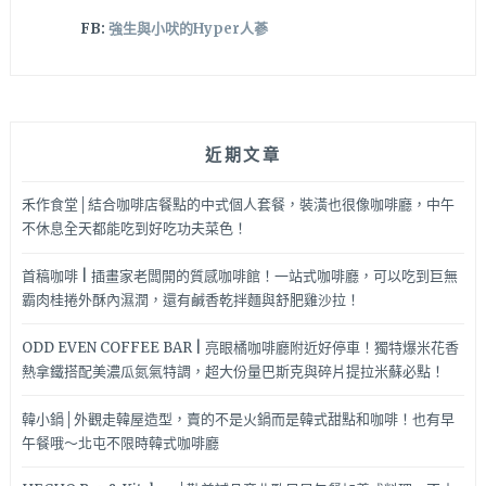
FB:
強生與小吠的Hyper人蔘
近期文章
禾作食堂│結合咖啡店餐點的中式個人套餐，裝潢也很像咖啡廳，中午
不休息全天都能吃到好吃功夫菜色！
首稿咖啡 | 插畫家老闆開的質感咖啡館！一站式咖啡廳，可以吃到巨無
霸肉桂捲外酥內濕潤，還有鹹香乾拌麵與舒肥雞沙拉！
ODD EVEN COFFEE BAR | 亮眼橘咖啡廳附近好停車！獨特爆米花香
熱拿鐵搭配美濃瓜氮氣特調，超大份量巴斯克與碎片提拉米蘇必點！
韓小鍋│外觀走韓屋造型，賣的不是火鍋而是韓式甜點和咖啡！也有早
午餐哦～北屯不限時韓式咖啡廳