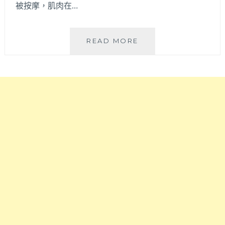
被按摩，肌肉在…
人
只
要
990
御
READ MORE
元，
仙
外
堂
頭
松
刮
竹
風
健
下
康
雨
會
也
館
可
|
以
每
體
月
驗
壽
當
星
蜘
嗨
蛛
翻
人
天，