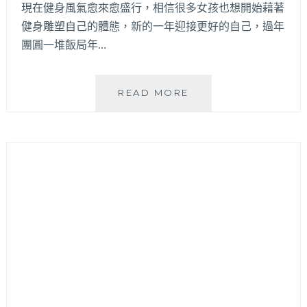
現在健身風氣愈來愈盛行，相信很多女孩也想開始藉著
出
健身雕塑自己的體態，新的一年迎接更好的自己，過年
好
團圓一堆飯局年…
體
態，
器
械
台
READ MORE
皮
中
拉
健
提
身
斯
教
訓
練
練
推
核
薦
心
宣
超
教
有
練
感！
團
全
隊！
台
一
中
對