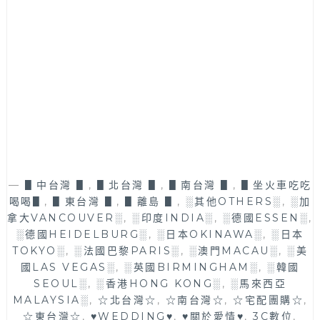
擁
一
有
或
22
一
間
對
皮
二
拉
健
提
身
斯
課
場
程
館，
免
台
綁
中
—
▋中台灣 ▋
,
▋北台灣 ▋
,
▋南台灣 ▋
會
,
▋坐火車吃吃
器
籍，
喝喝▋
,
▋東台灣 ▋
,
▋離島 ▋
,
░其他OTHERS░
,
░加
械
專
拿大VANCOUVER░
,
░印度INDIA░
,
░德國ESSEN░
,
皮
業
░德國HEIDELBURG░
,
░日本OKINAWA░
,
░日本
拉
客
TOKYO░
,
░法國巴黎PARIS░
,
░澳門MACAU░
,
░美
提
製
國LAS VEGAS░
,
░英國BIRMINGHAM░
,
░韓國
斯
化
SEOUL░
,
░香港HONG KONG░
,
░馬來西亞
推
課
MALAYSIA░
,
☆北台灣☆
,
☆南台灣☆
,
☆宅配團購☆
,
薦
程
☆東台灣☆
,
♥WEDDING♥
,
♥關於愛情♥
,
3C數位
,