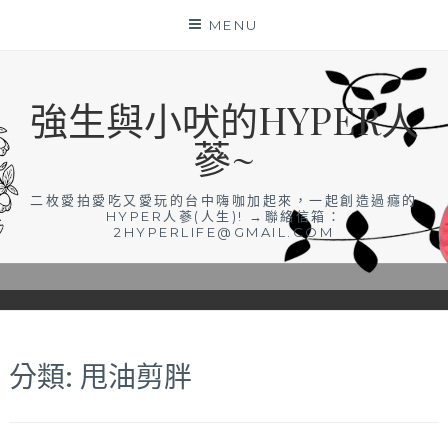
Skip
MENU
to
content
強生與小吠的HYPER人
蔘~
二枚愛拍愛吃又愛玩的台中嗨咖加起來，一起創造過癮的
HYPER人蔘(人生)! →聯絡信箱：
2HYPERLIFE@GMAIL.COM
分類:
甩油剪胖