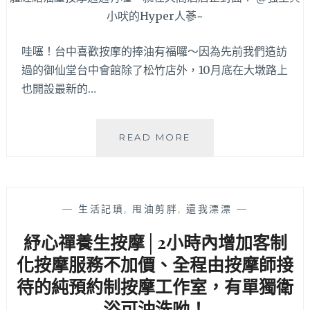
壽
星
朋
哇噻！台中喜歡按摩的捧油有福囉～因為先前我們造訪
友
過的御仙堂台中會館除了松竹店外，10月底在大墩路上
一
也開設最新的…
起
去
桑
一
御
READ MORE
下
仙
～
堂
大
墩
—
生活記瑣
,
甩油剪胖
,
還我漂漂
—
店
│
紓心禪養生按摩│2小時內增加客制
台
化按摩服務不加價、全程由按摩師接
中
南
待的純預約制按摩工作室，有單獨衛
屯
浴可沖洗呦！
最