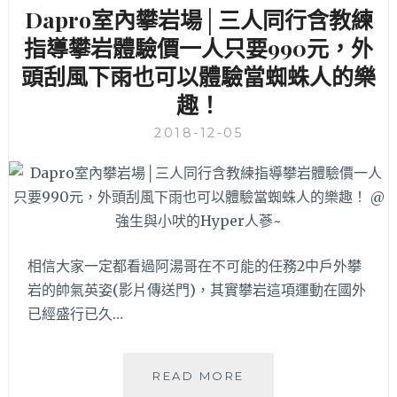
有
Dapro室內攀岩場│三人同行含教練
了
指導攀岩體驗價一人只要990元，外
這
台
頭刮風下雨也可以體驗當蜘蛛人的樂
在
趣！
家
運
2018-12-05
動
一
點
都
不
難！
GS-
相信大家一定都看過阿湯哥在不可能的任務2中戶外攀
U601
岩的帥氣英姿(影片傳送門)，其實攀岩這項運動在國外
價
已經盛行已久…
格
太
殺
了
DAPRO
READ MORE
還
室