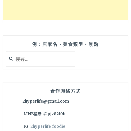
REACTOR
商
品
和
最
夯
運
例：店家名、美食類型、景點
動
商
搜
品
尋
都
關
在
鍵
逢
字:
甲
合作聯絡方式
直
營
2hyperlife@gmail.com
門
市！
LINE搜尋: @pjv8210b
IG:
2hyperlife_foodie