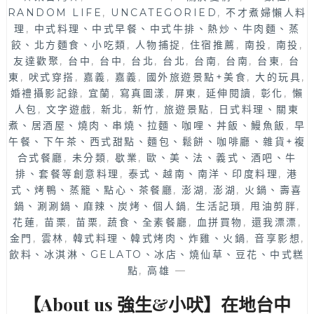
含
RANDOM LIFE
,
UNCATEGORIED
,
不才煮婦懶人料
飲
理
,
中式料理、中式早餐、中式牛排、熱炒、牛肉麵、蒸
食
餃、北方麵食、小吃類
,
人物捕捉
,
住宿推薦
,
南投
,
南投
,
建
友達歡聚
,
台中
,
台中
,
台北
,
台北
,
台南
,
台南
,
台東
,
台
議
東
,
吠式穿搭
,
嘉義
,
嘉義
,
國外旅遊景點+美食
,
大的玩具
,
讓
婚禮攝影記錄
,
宜蘭
,
寫真圖漾
,
屏東
,
延伸閱讀
,
彰化
,
懶
增
人包
,
文字遊戲
,
新北
,
新竹
,
旅遊景點
,
日式料理、關東
肌
煮、居酒屋、燒肉、串燒、拉麵、咖哩、丼飯、鰻魚飯
,
早
減
午餐、下午茶、西式甜點、麵包、鬆餅、咖啡廳、雜貨+複
脂
合式餐廳
,
未分類
,
歇業
,
歐、美、法、義式、酒吧、牛
更
排、套餐等創意料理
,
泰式、越南、南洋、印度料理
,
港
事
式、烤鴨、蒸籠、點心、茶餐廳
,
澎湖
,
澎湖
,
火鍋、壽喜
倍
鍋、涮涮鍋、麻辣、炭烤、個人鍋
,
生活記瑣
,
甩油剪胖
,
功
花蓮
,
苗栗
,
苗栗
,
蔬食、全素餐廳
,
半，
血拼買物
,
還我漂漂
,
台
金門
,
雲林
,
韓式料理、韓式烤肉、炸雞、火鍋
,
音享影想
,
中
飲料、冰淇淋、GELATO、冰店、燒仙草、豆花、中式糕
南
點
,
高雄
—
區
【About us 強生&小吠】在地台中
健