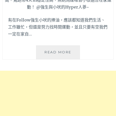
動
台
按
中
摩
最
協
有在Follow強生小吠的捧油，應該都知道我們生活、
美
助
工作雖忙，但還是努力找時間運動，並且只要有空我們
健
放
一定在家自…
身
鬆
房，
哦
APP
～
預
JHT
READ MORE
約
極
團
創
課
平
掃
板
QR
跑
碼
步
入
機
場
|
超
輕
先
巧
進！
好