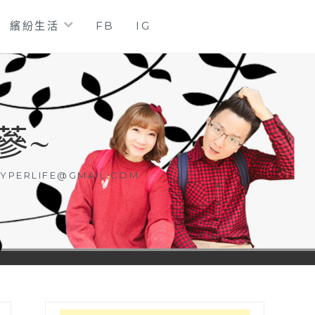
繽紛生活
FB
IG
蔘~
YPERLIFE@GMAIL.COM