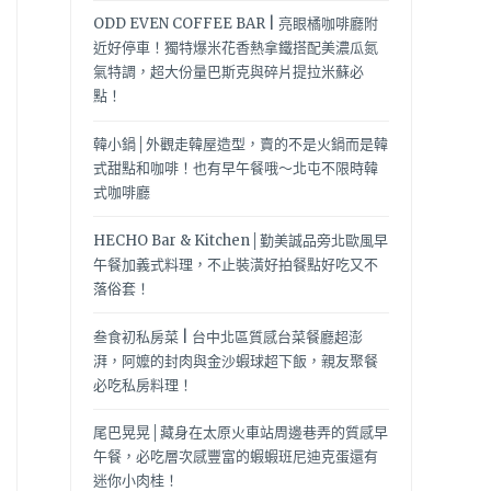
ODD EVEN COFFEE BAR | 亮眼橘咖啡廳附
近好停車！獨特爆米花香熱拿鐵搭配美濃瓜氮
氣特調，超大份量巴斯克與碎片提拉米蘇必
點！
韓小鍋│外觀走韓屋造型，賣的不是火鍋而是韓
式甜點和咖啡！也有早午餐哦～北屯不限時韓
式咖啡廳
HECHO Bar & Kitchen│勤美誠品旁北歐風早
午餐加義式料理，不止裝潢好拍餐點好吃又不
落俗套！
叁食初私房菜 | 台中北區質感台菜餐廳超澎
湃，阿嬤的封肉與金沙蝦球超下飯，親友聚餐
必吃私房料理！
尾巴晃晃│藏身在太原火車站周邊巷弄的質感早
午餐，必吃層次感豐富的蝦蝦班尼迪克蛋還有
迷你小肉桂！