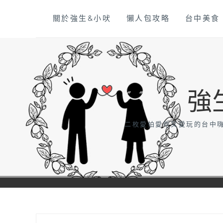
Skip
關於強生&小吠
懶人包攻略
台中美食
to
content
強
二枚愛拍愛吃又愛玩的台中嗨