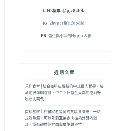
LINE搜尋: @pjv8210b
IG:
2hyperlife_foodie
FB:
強生與小吠的Hyper人蔘
近期文章
禾作食堂│結合咖啡店餐點的中式個人套餐，裝
潢也很像咖啡廳，中午不休息全天都能吃到好
吃功夫菜色！
首稿咖啡 | 插畫家老闆開的質感咖啡館！一站
式咖啡廳，可以吃到巨無霸肉桂捲外酥內濕
潤，還有鹹香乾拌麵與舒肥雞沙拉！