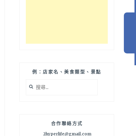
例：店家名、美食類型、景點
搜
尋
關
鍵
字:
合作聯絡方式
2hyperlife@gmail.com