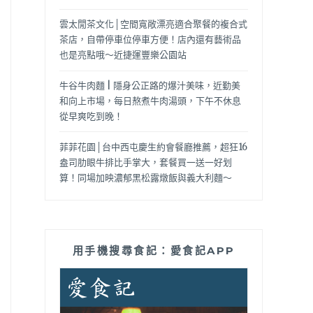
雲太閒茶文化│空間寬敞漂亮適合聚餐的複合式
茶店，自帶停車位停車方便！店內還有藝術品
也是亮點哦～近捷運豐樂公園站
牛谷牛肉麵 | 隱身公正路的爆汁美味，近勤美
和向上市場，每日熬煮牛肉湯頭，下午不休息
從早爽吃到晚！
菲菲花園│台中西屯慶生約會餐廳推薦，超狂16
盎司肋眼牛排比手掌大，套餐買一送一好划
算！同場加映濃郁黑松露燉飯與義大利麵～
用手機搜尋食記：愛食記APP