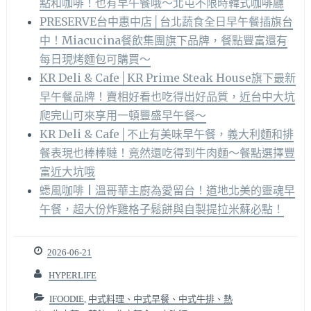
點和咖啡！也有早午餐哦～北屯不限時韓式咖啡廳
PRESERVE台中惠中店│台北蔬食全日早午餐插旗台
中！Miacucina餐飲集團旗下品牌，餐點豐富還有
每日現烤麵包可購買～
KR Deli & Cafe│KR Prime Steak House旗下最新
早午餐品牌！賣相好看也吃得出好品質，近台中大坑
爬完山可來享用一頓豐盛早午餐～
KR Deli & Cafe│不止有美味早午餐，義大利麵和排
餐表現也棒棒噠！竟然還吃得到牛肉麵～餐點選擇豐
富近大坑哦
蟋風咖啡 | 溫哥華主廚為愛留台！道地北美的靈魂早
午餐，超大份炸雞格子鬆餅與自製提拉米蘇必點！
2026-06-21
HYPERLIFE
IFOODIE
,
中式料理、中式早餐、中式牛排、熱