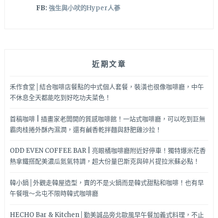
FB:
強生與小吠的Hyper人蔘
近期文章
禾作食堂│結合咖啡店餐點的中式個人套餐，裝潢也很像咖啡廳，中午
不休息全天都能吃到好吃功夫菜色！
首稿咖啡 | 插畫家老闆開的質感咖啡館！一站式咖啡廳，可以吃到巨無
霸肉桂捲外酥內濕潤，還有鹹香乾拌麵與舒肥雞沙拉！
ODD EVEN COFFEE BAR | 亮眼橘咖啡廳附近好停車！獨特爆米花香
熱拿鐵搭配美濃瓜氮氣特調，超大份量巴斯克與碎片提拉米蘇必點！
韓小鍋│外觀走韓屋造型，賣的不是火鍋而是韓式甜點和咖啡！也有早
午餐哦～北屯不限時韓式咖啡廳
HECHO Bar & Kitchen│勤美誠品旁北歐風早午餐加義式料理，不止