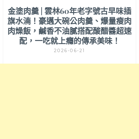
金塗肉羹 | 雲林60年老字號古早味插
旗水湳！豪邁大碗公肉羹、爆量瘦肉
肉燥飯，鹹香不油膩搭配酸醋醬超速
配，一吃就上癮的傳承美味！
2026-06-21