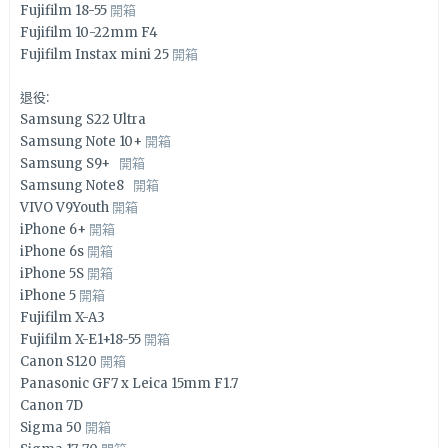
Fujifilm 18-55
開箱
Fujifilm 10-22mm F4
Fujifilm Instax mini 25
開箱
退役:
Samsung S22 Ultra
Samsung Note 10+
開箱
Samsung S9+
開箱
Samsung Note8
開箱
VIVO V9Youth
開箱
iPhone 6+
開箱
iPhone 6s
開箱
iPhone 5S
開箱
iPhone 5
開箱
Fujifilm X-A3
Fujifilm X-E1+18-55
開箱
Canon S120
開箱
Panasonic GF7 x Leica 15mm F1.7
Canon 7D
Sigma 50
開箱