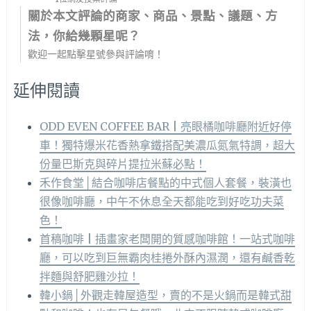
關於本文評論的商家、商品、景點、議題、方
法，你給幾顆星呢？
歡迎一起點擊星號參與評論唷！
延伸閱讀
ODD EVEN COFFEE BAR | 亮眼橘咖啡廳附近好停
車！獨特爆米花香熱拿鐵搭配美濃瓜氮氣特調，超大
份量巴斯克與碎片提拉米蘇必點！
禾作食堂│結合咖啡店餐點的中式個人套餐，裝潢也
很像咖啡廳，中午不休息全天都能吃到好吃功夫菜
色！
首稿咖啡 | 插畫家老闆開的質感咖啡館！一站式咖啡
廳，可以吃到巨無霸肉桂捲外酥內濕潤，還有鹹香乾
拌麵與舒肥雞沙拉！
韓小鍋│外觀走韓屋造型，賣的不是火鍋而是韓式甜