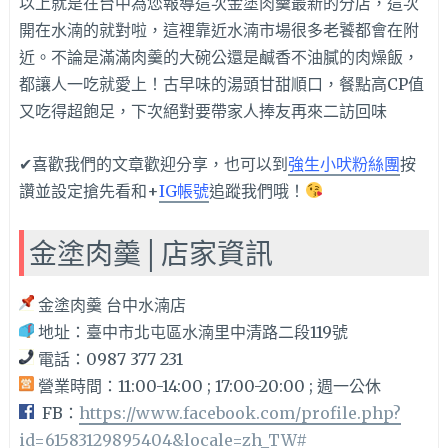
以上就是在台中為您報導這次金塗肉羹最新的分店，這次
開在水湳的就對啦，這裡靠近水湳市場很多老饕都會在附
近。不論是滿滿肉羹的大碗公還是鹹香不油膩的肉燥飯，
都讓人一吃就愛上！古早味的湯頭甘甜順口，餐點高CP值
又吃得超飽足，下次絕對要帶家人捧友再來二訪回味
✔喜歡我們的文章歡迎分享，也可以到
強生小吠粉絲團
按
讚並設定搶先看和+
IG帳號
追蹤我們哦！
金塗肉羹│店家資訊
金塗肉羹 台中水湳店
地址：臺中市北屯區水湳里中清路二段119號
電話：0987 377 231
營業時間：11:00-14:00 ; 17:00-20:00 ; 週一公休
FB：
https://www.facebook.com/profile.php?
id=61583129895404&locale=zh_TW#