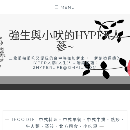
Skip
MENU
to
content
強生與小吠的HYPER人
蔘~
二枚愛拍愛吃又愛玩的台中嗨咖加起來，一起創造過癮的
HYPER人蔘(人生)! →聯絡信箱：
2HYPERLIFE@GMAIL.COM
—
IFOODIE
,
中式料理、中式早餐、中式牛排、熱炒、
牛肉麵、蒸餃、北方麵食、小吃類
—