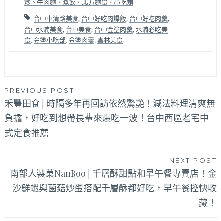
炒、牛肉麵、蒸餃、北方麵食、小吃類
台中中清路美食
,
台中好吃肉燥飯
,
台中好吃肉羹
,
台中水湳美食
,
台中美食
,
台中金塗肉羹
,
水湳必吃美
食
,
金塗小吃部
,
金塗肉羹
,
雲林美食
文
PREVIOUS POST
禾豐田食│時隔多年再回訪依然驚艷！減法料理清爽無
章
負擔，好吃到想帶長輩來爆吃一波！台中西區老宅中
導
式定食推薦
覽
NEXT POST
南部人製菓NanBoo│千層酥甜點和早午餐專賣店！金
沙鮮蝦與菌菇炒蛋搭配千層酥都好吃，早午餐控快收
藏！