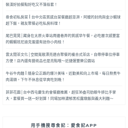
裝潢好拍餐點好吃又不落俗套！
叁食初私房菜 | 台中北區質感台菜餐廳超澎湃，阿嬤的封肉與金沙蝦球
超下飯，親友聚餐必吃私房料理！
尾巴晃晃│藏身在太原火車站周邊巷弄的質感早午餐，必吃層次感豐富
的蝦蝦班尼迪克蛋還有迷你小肉桂！
雲太閒茶文化│空間寬敞漂亮適合聚餐的複合式茶店，自帶停車位停車
方便！店內還有藝術品也是亮點哦～近捷運豐樂公園站
牛谷牛肉麵 | 隱身公正路的爆汁美味，近勤美和向上市場，每日熬煮牛
肉湯頭，下午不休息從早爽吃到晚！
菲菲花園│台中西屯慶生約會餐廳推薦，超狂16盎司肋眼牛排比手掌
大，套餐買一送一好划算！同場加映濃郁黑松露燉飯與義大利麵～
用手機搜尋食記：愛食記APP