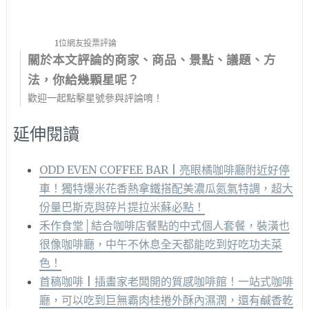
1位網友投票評論
關於本文評論的商家、商品、景點、議題、方
法，你給幾顆星呢？
歡迎一起點擊星號參與評論唷！
延伸閱讀
ODD EVEN COFFEE BAR | 亮眼橘咖啡廳附近好停
車！獨特爆米花香熱拿鐵搭配美濃瓜氮氣特調，超大
份量巴斯克與碎片提拉米蘇必點！
禾作食堂│結合咖啡店餐點的中式個人套餐，裝潢也
很像咖啡廳，中午不休息全天都能吃到好吃功夫菜
色！
首稿咖啡 | 插畫家老闆開的質感咖啡館！一站式咖啡
廳，可以吃到巨無霸肉桂捲外酥內濕潤，還有鹹香乾