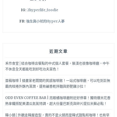
IG:
2hyperlife_foodie
FB:
強生與小吠的Hyper人蔘
近期文章
禾作食堂│結合咖啡店餐點的中式個人套餐，裝潢也很像咖啡廳，中午
不休息全天都能吃到好吃功夫菜色！
首稿咖啡 | 插畫家老闆開的質感咖啡館！一站式咖啡廳，可以吃到巨無
霸肉桂捲外酥內濕潤，還有鹹香乾拌麵與舒肥雞沙拉！
ODD EVEN COFFEE BAR | 亮眼橘咖啡廳附近好停車！獨特爆米花香
熱拿鐵搭配美濃瓜氮氣特調，超大份量巴斯克與碎片提拉米蘇必點！
韓小鍋│外觀走韓屋造型，賣的不是火鍋而是韓式甜點和咖啡！也有早