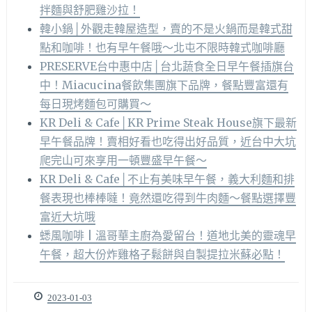
拌麵與舒肥雞沙拉！
韓小鍋│外觀走韓屋造型，賣的不是火鍋而是韓式甜
點和咖啡！也有早午餐哦～北屯不限時韓式咖啡廳
PRESERVE台中惠中店│台北蔬食全日早午餐插旗台
中！Miacucina餐飲集團旗下品牌，餐點豐富還有
每日現烤麵包可購買～
KR Deli & Cafe│KR Prime Steak House旗下最新
早午餐品牌！賣相好看也吃得出好品質，近台中大坑
爬完山可來享用一頓豐盛早午餐～
KR Deli & Cafe│不止有美味早午餐，義大利麵和排
餐表現也棒棒噠！竟然還吃得到牛肉麵～餐點選擇豐
富近大坑哦
蟋風咖啡 | 溫哥華主廚為愛留台！道地北美的靈魂早
午餐，超大份炸雞格子鬆餅與自製提拉米蘇必點！
2023-01-03