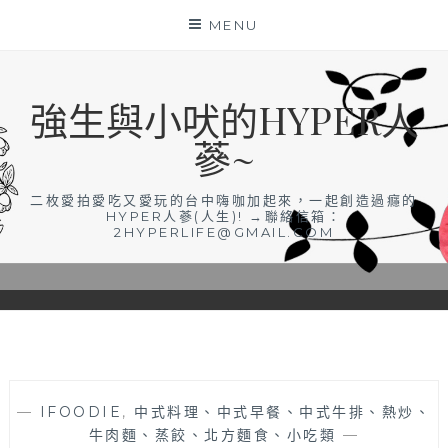
Skip
MENU
to
content
強生與小吠的HYPER人
蔘~
二枚愛拍愛吃又愛玩的台中嗨咖加起來，一起創造過癮的
HYPER人蔘(人生)! →聯絡信箱：
2HYPERLIFE@GMAIL.COM
—
IFOODIE
,
中式料理、中式早餐、中式牛排、熱炒、
牛肉麵、蒸餃、北方麵食、小吃類
—