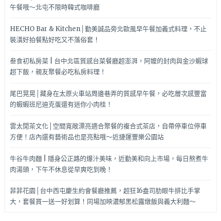
午餐哦～北屯不限時韓式咖啡廳
HECHO Bar & Kitchen│勤美誠品旁北歐風早午餐加義式料理，不止
裝潢好拍餐點好吃又不落俗套！
叁食初私房菜 | 台中北區質感台菜餐廳超澎湃，阿嬤的封肉與金沙蝦球
超下飯，親友聚餐必吃私房料理！
尾巴晃晃│藏身在太原火車站周邊巷弄的質感早午餐，必吃層次感豐富
的蝦蝦班尼迪克蛋還有迷你小肉桂！
雲太閒茶文化│空間寬敞漂亮適合聚餐的複合式茶店，自帶停車位停車
方便！店內還有藝術品也是亮點哦～近捷運豐樂公園站
牛谷牛肉麵 | 隱身公正路的爆汁美味，近勤美和向上市場，每日熬煮牛
肉湯頭，下午不休息從早爽吃到晚！
菲菲花園│台中西屯慶生約會餐廳推薦，超狂16盎司肋眼牛排比手掌
大，套餐買一送一好划算！同場加映濃郁黑松露燉飯與義大利麵～