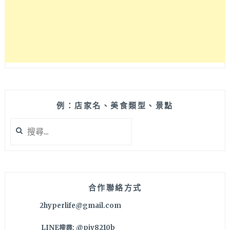
例：店家名、美食類型、景點
搜
尋
關
鍵
字:
合作聯絡方式
2hyperlife@gmail.com
LINE搜尋: @pjv8210b