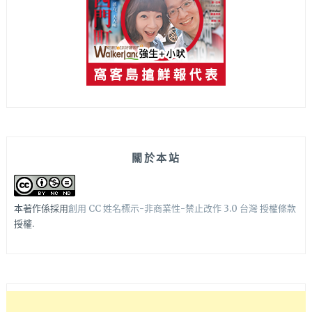
關於本站
本著作係採用
創用 CC 姓名標示-非商業性-禁止改作 3.0 台灣 授權條款
授權.