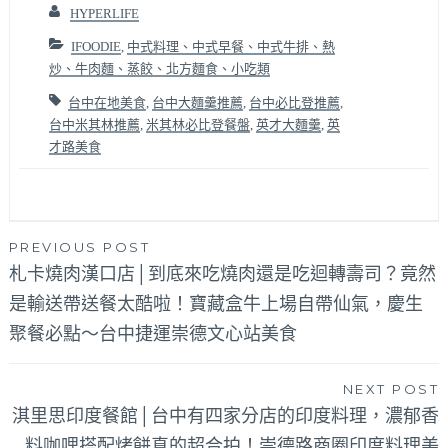
HYPERLIFE
IFOODIE
,
中式料理、中式早餐、中式牛排、熱
炒、牛肉麵、蒸餃、北方麵食、小吃類
台中在地美食
,
台中大麵羹推薦
,
台中必比登推薦
,
台中米其林推薦
,
米其林必比登餐盤
,
英才大麵羹
,
英
才路美食
文
PREVIOUS POST
札卡燒肉漢口店│到底來吃燒肉還是吃迴轉壽司？竟然
章
是輸送帶送餐太酷啦！寶藏盒牛上場自帶仙氣，慶生
導
聚餐必點～台中捷運崇德文心站美食
覽
NEXT POST
淇里思印度餐館│台中有四家分店的印度料理，濃郁香
料咖哩搭配烤餅真的超合拍！崇德路商圈印度料理美