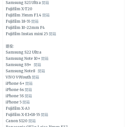
Samsung S21 Ultra
開箱
Fujifilm X-T20
Fujifilm 35mm F1.4
開箱
Fujifilm 18-55
開箱
Fujifilm 10-22mm F4
Fujifilm Instax mini 25
開箱
退役:
Samsung S22 Ultra
Samsung Note 10+
開箱
Samsung S9+
開箱
Samsung Note8
開箱
VIVO V9Youth
開箱
iPhone 6+
開箱
iPhone 6s
開箱
iPhone 5S
開箱
iPhone 5
開箱
Fujifilm X-A3
Fujifilm X-E1+18-55
開箱
Canon S120
開箱