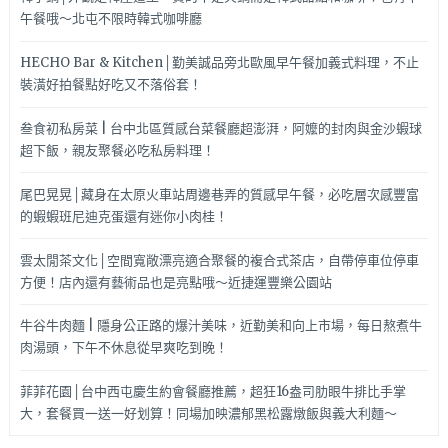
午餐哦～北屯不限時韓式咖啡廳
HECHO Bar & Kitchen│勤美誠品旁北歐風早午餐加義式料理，不止
裝潢好拍餐點好吃又不落俗套！
叁食初私房菜 | 台中北區質感台菜餐廳超澎湃，阿嬤的封肉與金沙蝦球
超下飯，親友聚餐必吃私房料理！
尾巴晃晃│藏身在太原火車站周邊巷弄的質感早午餐，必吃層次感豐富
的蝦蝦班尼迪克蛋還有迷你小肉桂！
雲太閒茶文化│空間寬敞漂亮適合聚餐的複合式茶店，自帶停車位停車
方便！店內還有藝術品也是亮點哦～近捷運豐樂公園站
牛谷牛肉麵 | 隱身公正路的爆汁美味，近勤美和向上市場，每日熬煮牛
肉湯頭，下午不休息從早爽吃到晚！
菲菲花園│台中西屯慶生約會餐廳推薦，超狂16盎司肋眼牛排比手掌
大，套餐買一送一好划算！同場加映濃郁黑松露燉飯與義大利麵～