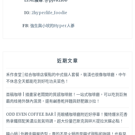
LINE搜尋: @pjv8210b
來
用
IG:
2hyperlife_foodie
餐
哦
FB:
強生與小吠的Hyper人蔘
近期文章
禾作食堂│結合咖啡店餐點的中式個人套餐，裝潢也很像咖啡廳，中午
不休息全天都能吃到好吃功夫菜色！
首稿咖啡 | 插畫家老闆開的質感咖啡館！一站式咖啡廳，可以吃到巨無
霸肉桂捲外酥內濕潤，還有鹹香乾拌麵與舒肥雞沙拉！
ODD EVEN COFFEE BAR | 亮眼橘咖啡廳附近好停車！獨特爆米花香
熱拿鐵搭配美濃瓜氮氣特調，超大份量巴斯克與碎片提拉米蘇必點！
韓小鍋│外觀走韓屋造型，賣的不是火鍋而是韓式甜點和咖啡！也有早