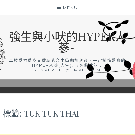
Skip
MENU
to
content
強生與小吠的HYPER人
蔘~
二枚愛拍愛吃又愛玩的台中嗨咖加起來，一起創造過癮的
HYPER人蔘(人生)! →聯絡信箱：
2HYPERLIFE@GMAIL.COM
標籤:
TUK TUK THAI