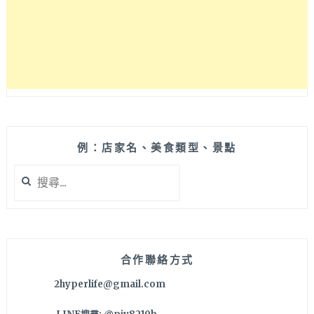
式
椒
麻
雞
不
二
選
擇。
價
格
例：店家名、美食類型、景點
合
搜
理
尋
不
關
貴
鍵
也
字:
很
適
合作聯絡方式
合
2hyperlife@gmail.com
家
庭