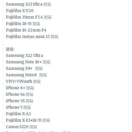
Samsung S21 Ultra
開箱
Fujifilm X-T20
Fujifilm 35mm F1.4
開箱
Fujifilm 18-55
開箱
Fujifilm 10-22mm F4
Fujifilm Instax mini 25
開箱
退役:
Samsung S22 Ultra
Samsung Note 10+
開箱
Samsung S9+
開箱
Samsung Note8
開箱
VIVO V9Youth
開箱
iPhone 6+
開箱
iPhone 6s
開箱
iPhone 5S
開箱
iPhone 5
開箱
Fujifilm X-A3
Fujifilm X-E1+18-55
開箱
Canon S120
開箱