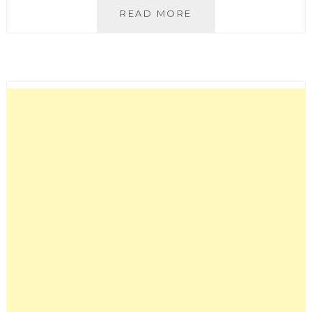
都
READ MORE
都
泰
TUK•TUK
THAI
|
門
口
嘟
嘟
車
超
可
愛，
中
科
想
要
吃
泰