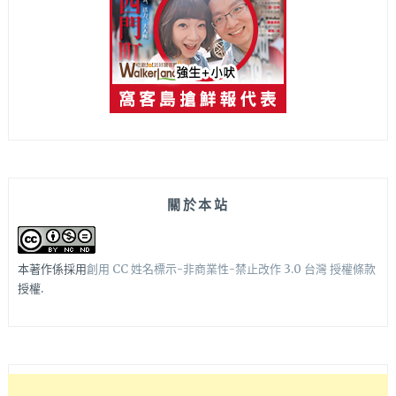
關於本站
本著作係採用
創用 CC 姓名標示-非商業性-禁止改作 3.0 台灣 授權條款
授權.