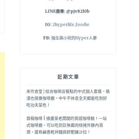
LINE搜尋: @pjv8210b
IG:
2hyperlife_foodie
FB:
強生與小吠的Hyper人蔘
近期文章
禾作食堂│結合咖啡店餐點的中式個人套餐，裝
潢也很像咖啡廳，中午不休息全天都能吃到好
吃功夫菜色！
首稿咖啡 | 插畫家老闆開的質感咖啡館！一站
式咖啡廳，可以吃到巨無霸肉桂捲外酥內濕
潤，還有鹹香乾拌麵與舒肥雞沙拉！