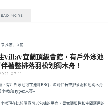
蘭
READ MORE
陽
烏
石
港
海
住宿推薦
,
宜蘭
—
景
酒
VillaV宜蘭頂級會館，有戶外泳池
店
可伴著整排落羽松划獨木舟！
|
宜
2021-07-11
蘭
住
宿
推
薦
可
？小吠現在比較屬意可以包棟的民宿，畢竟隱私性和空間運用的
直