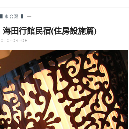
級
蘭
會
最
館，
便
▋東台灣 ▋
—
有
宜
戶
烤
 海田行館民宿(住房設施篇)
外
鴨
泳
五
2010-04-06
池
吃，
可
慢
在
遊
池
宜
畔
蘭
BBQ，
就
還
是
可
爽
伴
啦！
著
整
排
落
羽