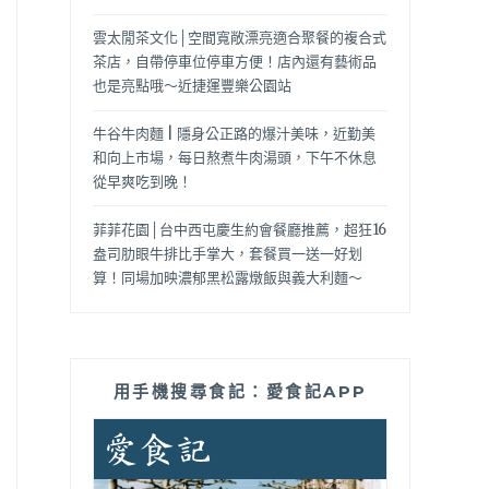
雲太閒茶文化│空間寬敞漂亮適合聚餐的複合式
茶店，自帶停車位停車方便！店內還有藝術品
也是亮點哦～近捷運豐樂公園站
牛谷牛肉麵 | 隱身公正路的爆汁美味，近勤美
和向上市場，每日熬煮牛肉湯頭，下午不休息
從早爽吃到晚！
菲菲花園│台中西屯慶生約會餐廳推薦，超狂16
盎司肋眼牛排比手掌大，套餐買一送一好划
算！同場加映濃郁黑松露燉飯與義大利麵～
用手機搜尋食記：愛食記APP