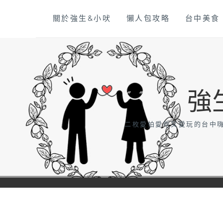
Skip
關於強生&小吠
懶人包攻略
台中美食
to
content
強
二枚愛拍愛吃又愛玩的台中嗨