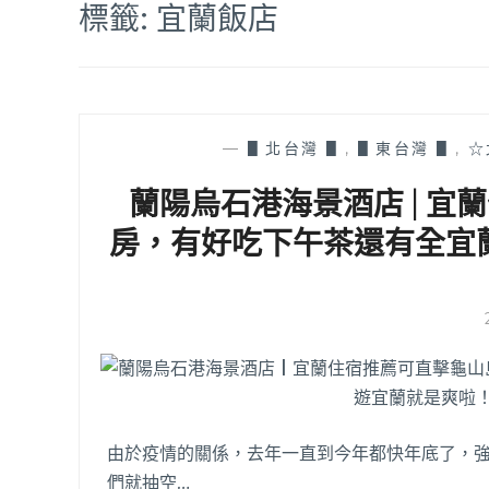
標籤:
宜蘭飯店
—
▋北台灣 ▋
,
▋東台灣 ▋
,
☆
蘭陽烏石港海景酒店 | 
房，有好吃下午茶還有全宜
由於疫情的關係，去年一直到今年都快年底了，強
們就抽空…