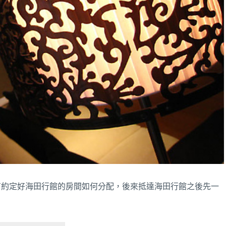
松
划
獨
木
舟！
有約定好海田行館的房間如何分配，後來抵達海田行館之後先一