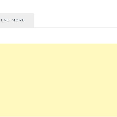
擊
龜
山
宜
島
READ MORE
蘭
全
包
貌
棟
的
住
海
宿
景
推
房，
薦
有
│
好
網
吃
美
下
必
午
住
茶
VILLAV
還
宜
有
蘭
全
頂
宜