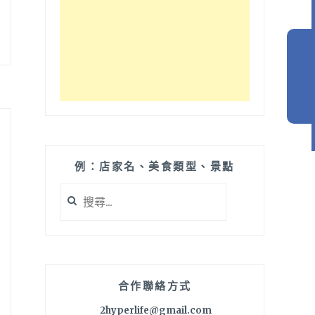
例：店家名、美食類型、景點
搜
尋
關
鍵
字:
合作聯絡方式
2hyperlife@gmail.com