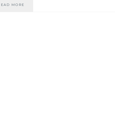
♥
READ MORE
宜
蘭
放
空
小
旅
行
~♥
海
田
行
館
民
宿
(住
房
設
施
篇)