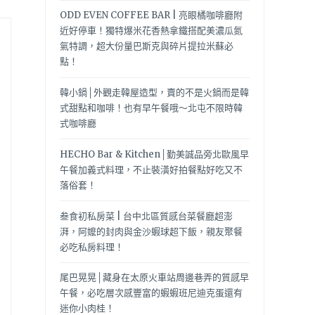
ODD EVEN COFFEE BAR | 亮眼橘咖啡廳附
近好停車！獨特爆米花香熱拿鐵搭配美濃瓜氮
氣特調，超大份量巴斯克與碎片提拉米蘇必
點！
韓小鍋│外觀走韓屋造型，賣的不是火鍋而是韓
式甜點和咖啡！也有早午餐哦～北屯不限時韓
式咖啡廳
HECHO Bar & Kitchen│勤美誠品旁北歐風早
午餐加義式料理，不止裝潢好拍餐點好吃又不
落俗套！
叁食初私房菜 | 台中北區質感台菜餐廳超澎
湃，阿嬤的封肉與金沙蝦球超下飯，親友聚餐
必吃私房料理！
尾巴晃晃│藏身在太原火車站周邊巷弄的質感早
午餐，必吃層次感豐富的蝦蝦班尼迪克蛋還有
迷你小肉桂！