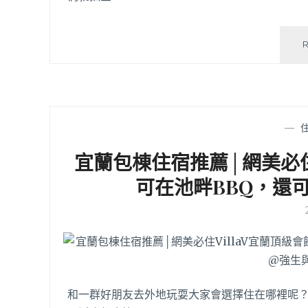
—
宜蘭包棟住宿推薦│網美必住
可在池畔BBQ，還
和一群好朋友去外地玩耍大家會選擇住在哪裡呢