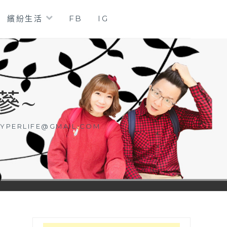
繽紛生活
FB
IG
蔘~
YPERLIFE@GMAIL.COM