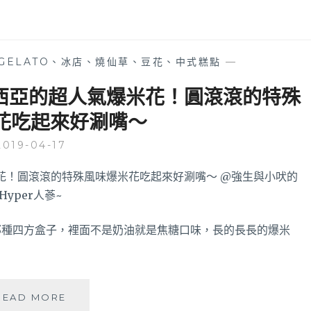
料
流
理
來
開
了
箱
就
GELATO、冰店、燒仙草、豆花、中式糕點
—
│
用
良
羊
來西亞的超人氣爆米花！圓滾滾的特殊
品
肉
花吃起來好涮嘴～
開
火
飯
鍋
2019-04-17
把
溫
在
補
地
一
職
下
人
吧！
美
那種四方盒子，裡面不是奶油就是焦糖口味，長的長長的爆米
食
在
自
家
EUREKA
餐
READ MORE