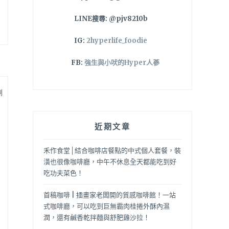
LINE搜尋: @pjv8210b
IG:
2hyperlife_foodie
FB:
強生與小吠的Hyper人蔘
涮
近期文章
禾作食堂│結合咖啡店餐點的中式個人套餐，裝
潢也很像咖啡廳，中午不休息全天都能吃到好
吃功夫菜色！
首稿咖啡 | 插畫家老闆開的質感咖啡館！一站
式咖啡廳，可以吃到巨無霸肉桂捲外酥內濕
潤，還有鹹香乾拌麵與舒肥雞沙拉！