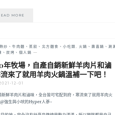
雙
重
風
盼
READ MORE
味
蒔
一
PANSHIH│
次
餛
滿
飩
足
和
熱炒、牛肉麵、蒸餃、北方麵食、小吃類
,
火鍋、壽喜鍋、涮
啦！
湯
辣、炭烤、個人鍋
—
酥
品
香
都
營30年牧場，自產自銷新鮮羊肉片和滷
綿
是
密
小
寒流來了就用羊肉火鍋溫補一下吧！
口
家
感
庭
2021-12-01
吃
必
一
備
口
宅
就
配
淪
美
往目的地，完全沒有絲毫怠惰總是動力滿滿，所以變胖都是自己
餡，