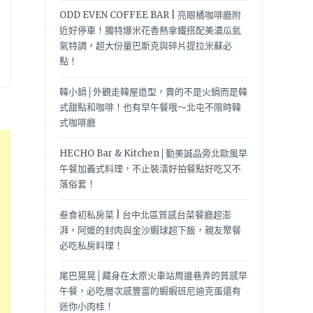
ODD EVEN COFFEE BAR | 亮眼橘咖啡廳附
近好停車！獨特爆米花香熱拿鐵搭配美濃瓜氮
氣特調，超大份量巴斯克與碎片提拉米蘇必
點！
韓小鍋│外觀走韓屋造型，賣的不是火鍋而是韓
式甜點和咖啡！也有早午餐哦～北屯不限時韓
式咖啡廳
HECHO Bar & Kitchen│勤美誠品旁北歐風早
午餐加義式料理，不止裝潢好拍餐點好吃又不
落俗套！
叁食初私房菜 | 台中北區質感台菜餐廳超澎
湃，阿嬤的封肉與金沙蝦球超下飯，親友聚餐
必吃私房料理！
尾巴晃晃│藏身在太原火車站周邊巷弄的質感早
午餐，必吃層次感豐富的蝦蝦班尼迪克蛋還有
迷你小肉桂！