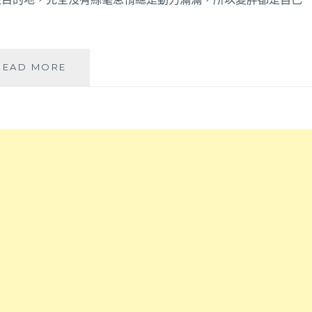
食，
鴻
台
鼎
中
菓
市
子
區
天
READ MORE
最
有
香
新
一
羊
團
小
肉
購
時
爐
宅
內
|
配
快
彰
美
速
化
食
到
在
伴
貨
地
手
服
經
禮
務，
營
～
過
30
年
年
假
牧
期
場，
即
自