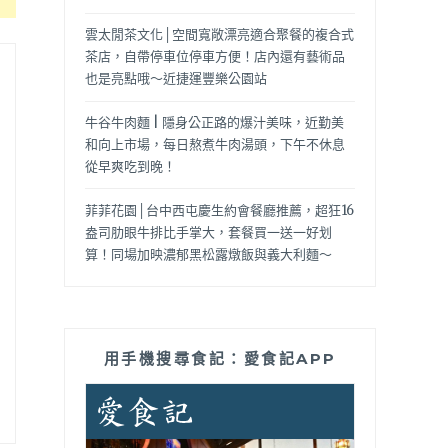
雲太閒茶文化│空間寬敞漂亮適合聚餐的複合式
茶店，自帶停車位停車方便！店內還有藝術品
也是亮點哦～近捷運豐樂公園站
牛谷牛肉麵 | 隱身公正路的爆汁美味，近勤美
和向上市場，每日熬煮牛肉湯頭，下午不休息
從早爽吃到晚！
菲菲花園│台中西屯慶生約會餐廳推薦，超狂16
盎司肋眼牛排比手掌大，套餐買一送一好划
算！同場加映濃郁黑松露燉飯與義大利麵～
用手機搜尋食記：愛食記APP