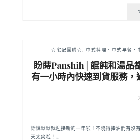
—
☆宅配團購☆
,
中式料理、中式早餐、
盼蒔Panshih│餛飩和
有一小時內快速到貨服務，
話說默默就迎接新的一年啦！不曉得捧油們有沒有
天太爽啦！…