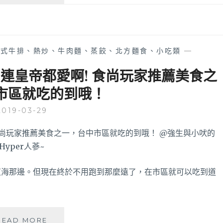
爆
桌
米
上
花
神
│
還
來
原
中式牛排、熱炒、牛肉麵、蒸餃、北方麵食、小吃類
—
自
啦！
馬
廚
，連皇帝都愛啊! 食尚玩家推薦美食之
來
藝
市區就吃的到哦！
西
不
亞
佳
2019-03-29
的
的
超
廚
人
房
氣
小
爆
嫩
米
嫩
東海那邊。但現在終於不用跑到那麼遠了，在市區就可以吃到道
花！
也
圓
可
滾
以
滾
輕
黑
的
READ MORE
鬆