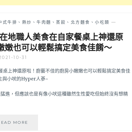
將
產
到
自
來
銷
中式牛排、熱炒、牛肉麵、蒸餃、北方麵食、小吃類
—
宅
新
配
鮮
把在地職人美食在自家餐桌上神還原
美
羊
嫩嫩也可以輕鬆搞定美食佳餚～
食
肉
也
片
2021-10-31
得
和
囤
滷
起
味，
來
全
啦
台
～
皆
飛猛進，但應該也是有像小吠這種雖然生性愛吃但始終沒有想精
可
宅
配
到
懶
READ MORE
府，
人
寒