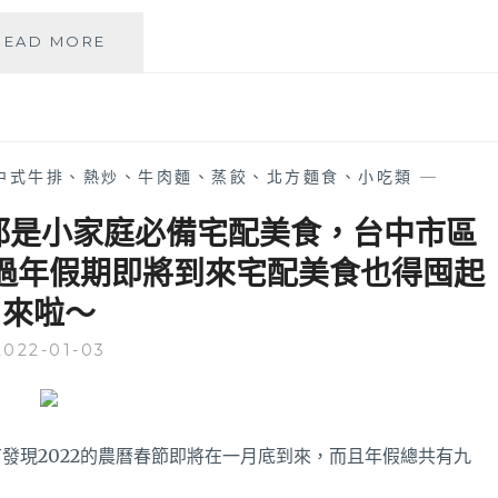
噠
READ MORE
啵
曲
奇
餅
│
中式牛排、熱炒、牛肉麵、蒸餃、北方麵食、小吃類
—
全
台
湯品都是小家庭必備宅配美食，台中市區
唯
過年假期即將到來宅配美食也得囤起
一
包
來啦～
心
曲
2022-01-03
奇
給
你
DOUBLE
發現2022的農曆春節即將在一月底到來，而且年假總共有九
驚
喜，