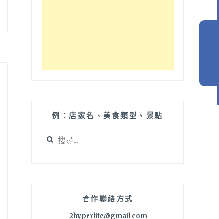
例：店家名、美食類型、景點
搜
尋
關
鍵
字:
合作聯絡方式
2hyperlife@gmail.com