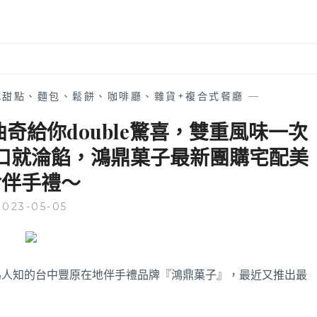
式甜點、麵包、鬆餅、咖啡廳、雜貨+複合式餐廳
—
奇給你double驚喜，雙重風味一次
口就淪餡，鴻鼎菓子最新團購宅配美
食伴手禮～
2023-05-05
為人知的台中豐原在地伴手禮品牌『鴻鼎菓子』，最近又推出最