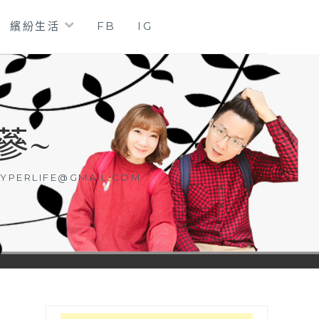
繽紛生活
FB
IG
蔘~
YPERLIFE@GMAIL.COM