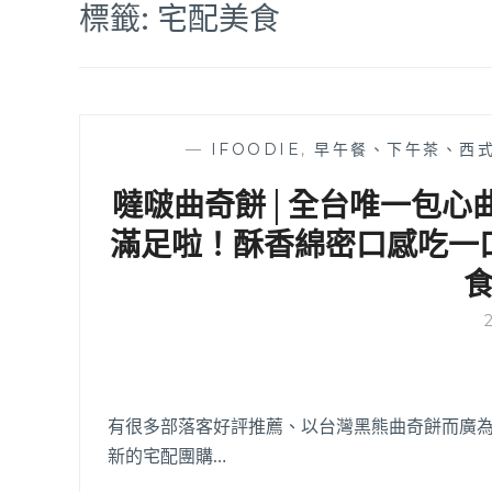
標籤:
宅配美食
—
IFOODIE
,
早午餐、下午茶、西
噠啵曲奇餅│全台唯一包心曲
滿足啦！酥香綿密口感吃一
有很多部落客好評推薦、以台灣黑熊曲奇餅而廣
新的宅配團購…