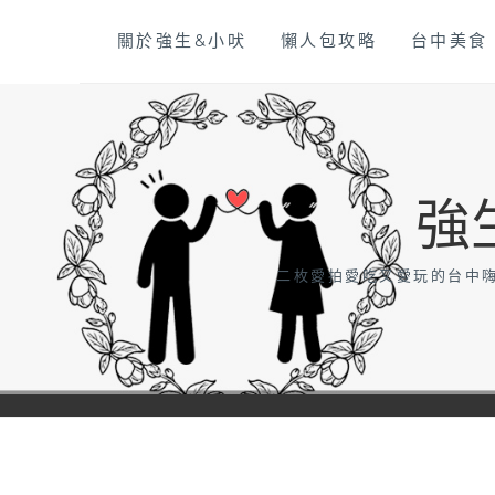
Skip
關於強生&小吠
懶人包攻略
台中美食
to
content
強
二枚愛拍愛吃又愛玩的台中嗨