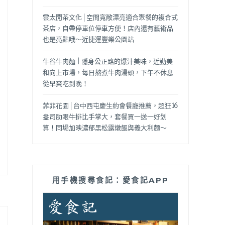
雲太閒茶文化│空間寬敞漂亮適合聚餐的複合式
茶店，自帶停車位停車方便！店內還有藝術品
也是亮點哦～近捷運豐樂公園站
牛谷牛肉麵 | 隱身公正路的爆汁美味，近勤美
和向上市場，每日熬煮牛肉湯頭，下午不休息
從早爽吃到晚！
菲菲花園│台中西屯慶生約會餐廳推薦，超狂16
盎司肋眼牛排比手掌大，套餐買一送一好划
算！同場加映濃郁黑松露燉飯與義大利麵～
用手機搜尋食記：愛食記APP