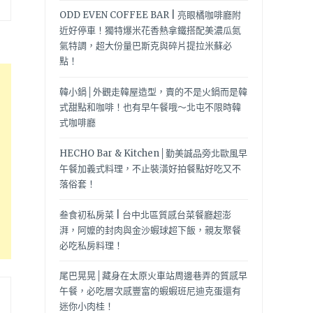
ODD EVEN COFFEE BAR | 亮眼橘咖啡廳附
近好停車！獨特爆米花香熱拿鐵搭配美濃瓜氮
氣特調，超大份量巴斯克與碎片提拉米蘇必
點！
韓小鍋│外觀走韓屋造型，賣的不是火鍋而是韓
式甜點和咖啡！也有早午餐哦～北屯不限時韓
式咖啡廳
HECHO Bar & Kitchen│勤美誠品旁北歐風早
午餐加義式料理，不止裝潢好拍餐點好吃又不
落俗套！
叁食初私房菜 | 台中北區質感台菜餐廳超澎
湃，阿嬤的封肉與金沙蝦球超下飯，親友聚餐
必吃私房料理！
尾巴晃晃│藏身在太原火車站周邊巷弄的質感早
午餐，必吃層次感豐富的蝦蝦班尼迪克蛋還有
迷你小肉桂！