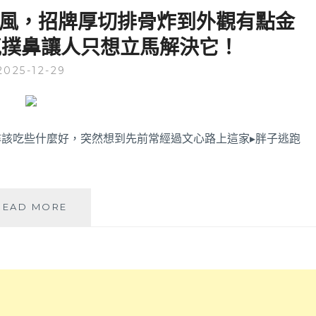
點
木
青風，招牌厚切排骨炸到外觀有點金
營
燻
氣撲鼻讓人只想立馬解決它！
業
出
到
迷
2025-12-29
凌
人
晨
香
的
氣，
魯
拿
肉
坡
該吃些什麼好，突然想到先前常經過文心路上這家▸胖子逃跑
飯
里
和
認
燉
證
湯！
的
胖
READ MORE
腳
九
子
庫
年
逃
飯
經
跑
可
典
│
選
美
店
擇
味！
面
肥
外