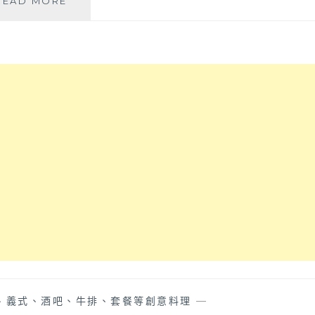
READ MORE
蔗
夫
山
香
菜
牛
肉
色！
肉
和
麵
鍋
│
氣
北
滿
屯
滿
開
三
業
杯
十
小
幾
捲
年
超
的
下
在
飯，
地
大
美
坑
食
爬
小
完
吃，
山
、義式、酒吧、牛排、套餐等創意料理
—
半
聚