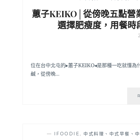
蕙子KEIKO│從傍晚五點
選擇肥瘦度，用餐時
位在台中北屯的▸蕙子KEIKO◂是那種一吃就懂
鹹，從傍晚…
—
IFOODIE
,
中式料理、中式早餐、