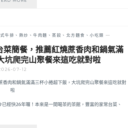
READ MORE
作
食
堂
│
結
中式牛排、熱炒、牛肉麵、蒸餃、北方麵食、小吃類
—
合
咖
常台菜簡餐，推薦紅燒蔗香肉和鍋氣滿
啡
大坑爬完山聚餐來這吃就對啦
店
餐
2026-07-12
點
的
中
式
個
人
至今已經快26年囉！本來是一間喝茶的茶館，豐富的家常台菜、
套
餐，
裝
潢