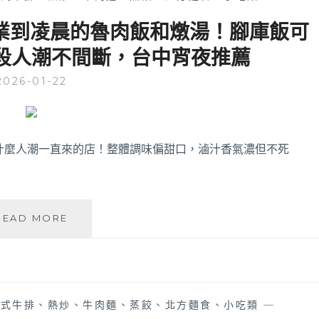
|
職
營業到凌晨的魯肉飯和燉湯！腳庫飯可
人
段人潮不間斷，台中宵夜推薦
魂
爆
2026-01-22
發！
台
中
北
屯
為什麼人潮一直來的店！整體調味偏甜口，滷汁香氣濃但不死
隱
藏
版
手
蕙
READ MORE
工
子
窯
KEIKO│
烤
從
披
傍
薩，
晚
龍
中式牛排、熱炒、牛肉麵、蒸餃、北方麵食、小吃類
—
五
眼