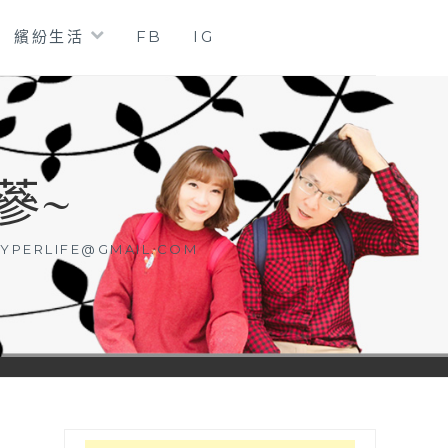
繽紛生活
FB
IG
蔘~
YPERLIFE@GMAIL.COM