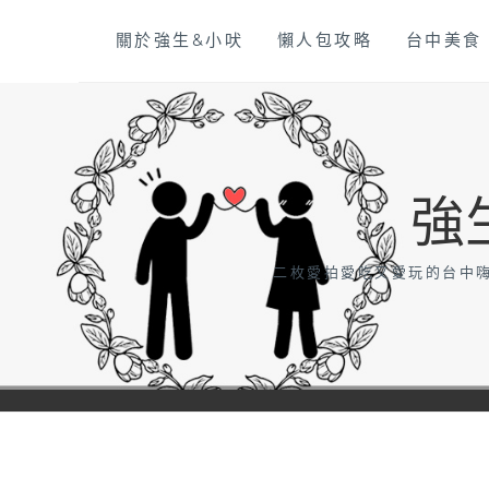
Skip
關於強生&小吠
懶人包攻略
台中美食
to
content
強
二枚愛拍愛吃又愛玩的台中嗨