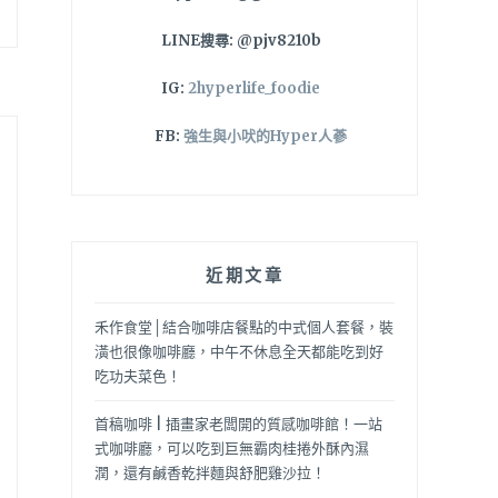
LINE搜尋: @pjv8210b
IG:
2hyperlife_foodie
FB:
強生與小吠的Hyper人蔘
近期文章
禾作食堂│結合咖啡店餐點的中式個人套餐，裝
潢也很像咖啡廳，中午不休息全天都能吃到好
吃功夫菜色！
首稿咖啡 | 插畫家老闆開的質感咖啡館！一站
式咖啡廳，可以吃到巨無霸肉桂捲外酥內濕
潤，還有鹹香乾拌麵與舒肥雞沙拉！