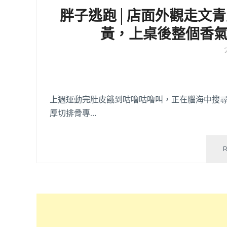
胖子逃跑│店面外觀走文
黃，上桌後整個香
上週運動完肚皮餓到咕嚕咕嚕叫，正在腦海中搜尋
厚切排骨專…