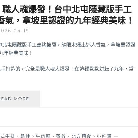
筋
微笑披薩 | 職人魂爆發！台中北屯隱藏版手工
餐
半
來
香氣，拿坡里認證的九年經典美味！
肉
這
牛
吃
2026-04-19
肉
就
麵
對
好
啦
吃，
招
牌
親手打造的，完全是職人魂大爆發！在這裡默默耕耘了九年，當
小
菜
烏
龍
SORRISO
READ MORE
豆
PIZZERIA
乾
微
更
笑
是
披
必
薩
點！
中式牛排、熱炒、牛肉麵、蒸餃、北方麵食、小吃類
—