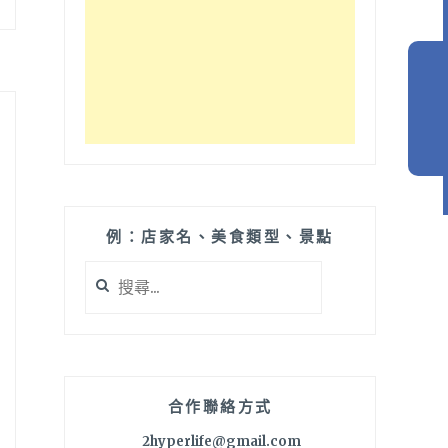
例：店家名、美食類型、景點
搜
尋
關
鍵
字:
合作聯絡方式
2hyperlife@gmail.com