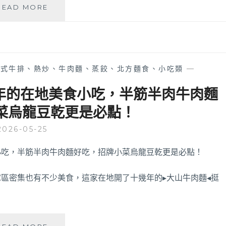
三
也
READ MORE
本
很
茶
像
藝
咖
館
啡
│
廳，
中式牛排、熱炒、牛肉麵、蒸餃、北方麵食、小吃類
—
飄
中
香
午
年的在地美食小吃，半筋半肉牛肉麵
25
不
菜烏龍豆乾更是必點！
年
休
家
息
2026-05-25
常
全
台
天
菜
都
簡
能
餐，
吃
區密集也有不少美食，這家在地開了十幾年的▸大山牛肉麵◂挺
推
到
薦
好
紅
吃
燒
功
大