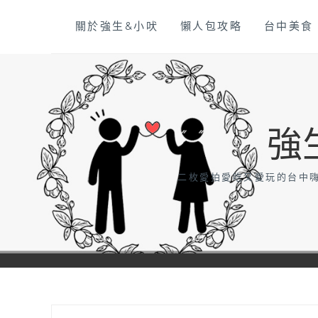
Skip
關於強生&小吠
懶人包攻略
台中美食
to
content
強
二枚愛拍愛吃又愛玩的台中嗨