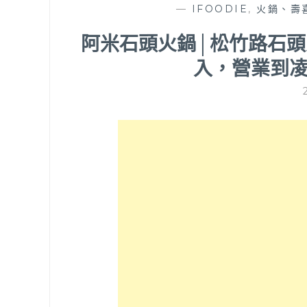
—
IFOODIE
,
火鍋、壽
阿米石頭火鍋│松竹路石
入，營業到