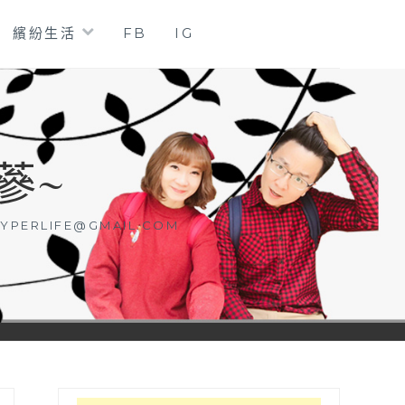
繽紛生活
FB
IG
蔘~
YPERLIFE@GMAIL.COM