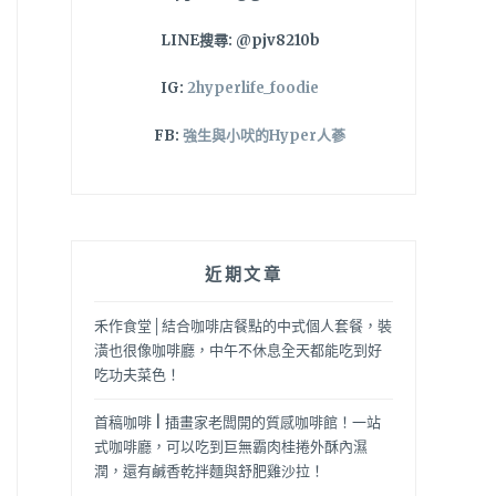
LINE搜尋: @pjv8210b
IG:
2hyperlife_foodie
FB:
強生與小吠的Hyper人蔘
近期文章
禾作食堂│結合咖啡店餐點的中式個人套餐，裝
潢也很像咖啡廳，中午不休息全天都能吃到好
吃功夫菜色！
首稿咖啡 | 插畫家老闆開的質感咖啡館！一站
式咖啡廳，可以吃到巨無霸肉桂捲外酥內濕
潤，還有鹹香乾拌麵與舒肥雞沙拉！