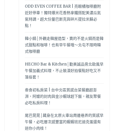
ODD EVEN COFFEE BAR | 亮眼橘咖啡廳附
近好停車！獨特爆米花香熱拿鐵搭配美濃瓜氮
氣特調，超大份量巴斯克與碎片提拉米蘇必
點！
韓小鍋│外觀走韓屋造型，賣的不是火鍋而是韓
式甜點和咖啡！也有早午餐哦～北屯不限時韓
式咖啡廳
HECHO Bar & Kitchen│勤美誠品旁北歐風早
午餐加義式料理，不止裝潢好拍餐點好吃又不
落俗套！
叁食初私房菜 | 台中北區質感台菜餐廳超澎
湃，阿嬤的封肉與金沙蝦球超下飯，親友聚餐
必吃私房料理！
尾巴晃晃│藏身在太原火車站周邊巷弄的質感早
午餐，必吃層次感豐富的蝦蝦班尼迪克蛋還有
迷你小肉桂！