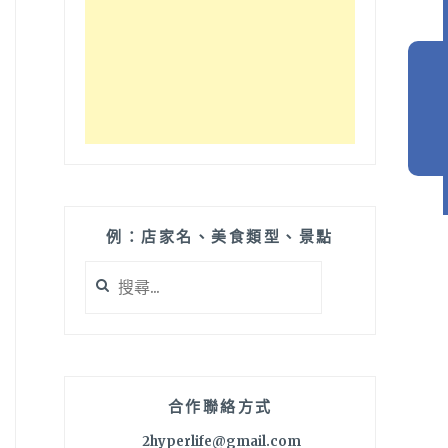
例：店家名、美食類型、景點
搜
尋
關
鍵
字:
合作聯絡方式
2hyperlife@gmail.com