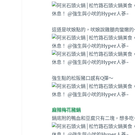
這道是吠娘點的，吠娘說雞腿肉蠻嫩的
強生點的松阪豬口感有Q彈～
麻辣梅花豬鍋
鍋底附的鴨血和豆腐只有二塊，想多吃