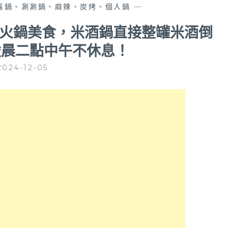
喜鍋、涮涮鍋、麻辣、炭烤、個人鍋
—
頭火鍋美食，米酒鍋直接整罐米酒倒
凌晨二點中午不休息！
2024-12-05