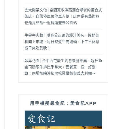
雲太閒茶文化│空間寬敞漂亮適合聚餐的複合式
茶店，自帶停車位停車方便！店內還有藝術品
也是亮點哦～近捷運豐樂公園站
牛谷牛肉麵 | 隱身公正路的爆汁美味，近勤美
和向上市場，每日熬煮牛肉湯頭，下午不休息
從早爽吃到晚！
菲菲花園│台中西屯慶生約會餐廳推薦，超狂16
盎司肋眼牛排比手掌大，套餐買一送一好划
算！同場加映濃郁黑松露燉飯與義大利麵～
用手機搜尋食記：愛食記APP