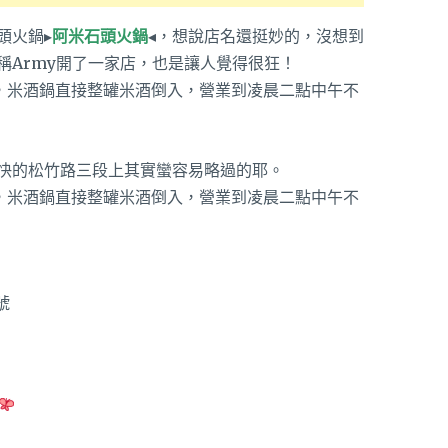
頭火鍋▸
阿米石頭火鍋
◂，想說店名還挺妙的，沒想到
稱Army開了一家店，也是讓人覺得很狂！
快的松竹路三段上其實蠻容易略過的耶。
號