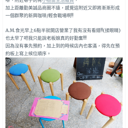
加上距離勤美誠品商圈不遠，感覺這附近又即將漸漸形成
一個群聚的新興咖啡/輕食戰場啊!!
A.M.食光早上6點半就開店營業了我有沒有看錯!!(揉眼睛)
也太早了吧我只能說老板娘真的好勤奮!!!
因為沒有事先預約，加上到的時候店內也客滿，得先在預
約板上寫上候位順序。