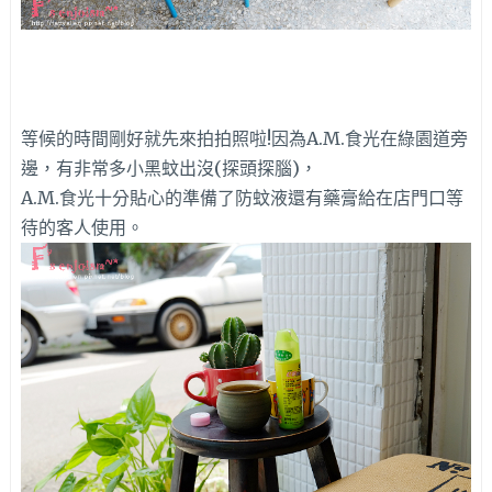
等候的時間剛好就先來拍拍照啦!因為A.M.食光在綠園道旁
邊，有非常多小黑蚊出沒(探頭探腦)，
A.M.食光十分貼心的準備了防蚊液還有藥膏給在店門口等
待的客人使用。