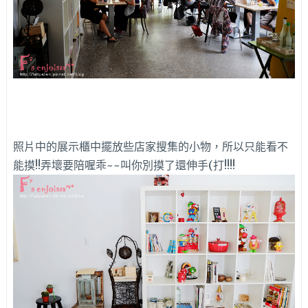
照片中的展示櫃中擺放些店家搜集的小物，所以只能看不
能摸!!弄壞要陪喔乖~~叫你別摸了還伸手(打!!!!