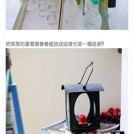
把厚厚的書層層疊疊擺放成這樣也是一種造景!!