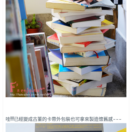
哇!!!已經變成古董的卡帶外包裝也可拿來製造懷舊感~~~