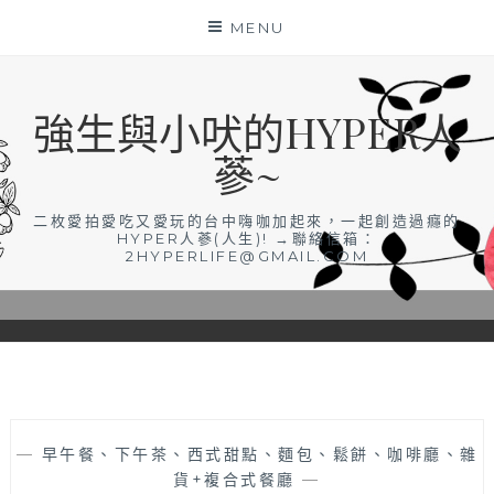
Skip
MENU
to
content
強生與小吠的HYPER人
蔘~
二枚愛拍愛吃又愛玩的台中嗨咖加起來，一起創造過癮的
HYPER人蔘(人生)! →聯絡信箱：
2HYPERLIFE@GMAIL.COM
—
早午餐、下午茶、西式甜點、麵包、鬆餅、咖啡廳、雜
貨+複合式餐廳
—