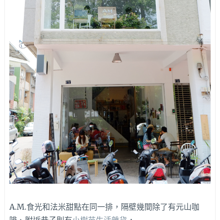
A.M.食光和法米甜點在同一排，隔壁幾間除了有元山咖
啡、附近巷子則有
小樹苗生活雜貨
，