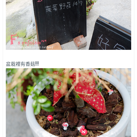
盆栽裡有香菇!!!