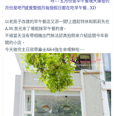
呼~~五月份是早午餐魂大爆發的
月份是吧?!感覺整個月每個假日都在吃早午餐…XD
以老房子改建的早午餐店又添一間!上週趁特休和凱莉先在
A.M.食光來了場姐妹早午餐約會~
不過當天沒有帶相機出門無法認真拍照來介紹這間今年新
開的小店，
今天做完主日就帶
富士XE-1
強生來嚐鮮啦~~