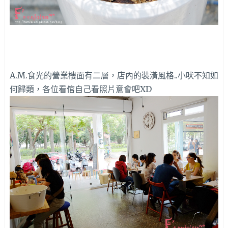
A.M.食光的營業樓面有二層，店內的裝潢風格..小吠不知如
何歸類，各位看倌自己看照片意會吧XD