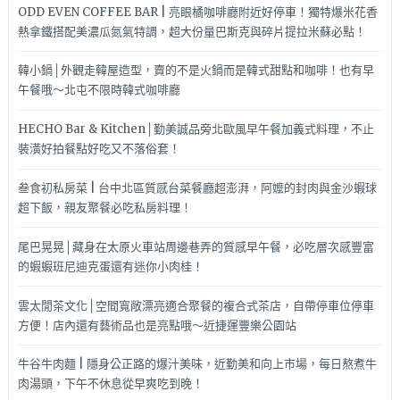
ODD EVEN COFFEE BAR | 亮眼橘咖啡廳附近好停車！獨特爆米花香
熱拿鐵搭配美濃瓜氮氣特調，超大份量巴斯克與碎片提拉米蘇必點！
韓小鍋│外觀走韓屋造型，賣的不是火鍋而是韓式甜點和咖啡！也有早
午餐哦～北屯不限時韓式咖啡廳
HECHO Bar & Kitchen│勤美誠品旁北歐風早午餐加義式料理，不止
裝潢好拍餐點好吃又不落俗套！
叁食初私房菜 | 台中北區質感台菜餐廳超澎湃，阿嬤的封肉與金沙蝦球
超下飯，親友聚餐必吃私房料理！
尾巴晃晃│藏身在太原火車站周邊巷弄的質感早午餐，必吃層次感豐富
的蝦蝦班尼迪克蛋還有迷你小肉桂！
雲太閒茶文化│空間寬敞漂亮適合聚餐的複合式茶店，自帶停車位停車
方便！店內還有藝術品也是亮點哦～近捷運豐樂公園站
牛谷牛肉麵 | 隱身公正路的爆汁美味，近勤美和向上市場，每日熬煮牛
肉湯頭，下午不休息從早爽吃到晚！