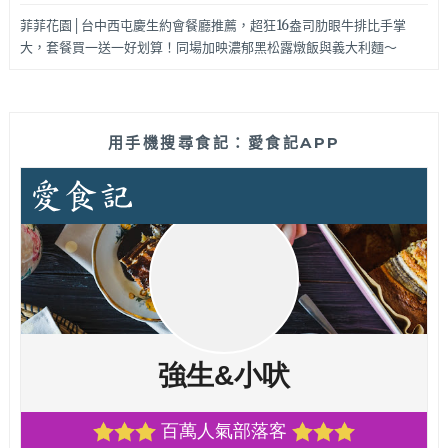
菲菲花園│台中西屯慶生約會餐廳推薦，超狂16盎司肋眼牛排比手掌
大，套餐買一送一好划算！同場加映濃郁黑松露燉飯與義大利麵～
用手機搜尋食記：愛食記APP