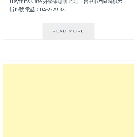
Heynuts Café 好堅果咖啡 地址：台中市西區精誠六
街15號 電話：04-2329 32…
來
READ MORE
好
拍
又
好
吃
又
健
康
的
《HEYNUTS
CAFÉ
好
堅
果
咖