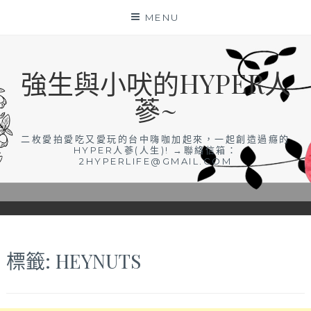
Skip
MENU
to
content
強生與小吠的HYPER人
蔘~
二枚愛拍愛吃又愛玩的台中嗨咖加起來，一起創造過癮的
HYPER人蔘(人生)! →聯絡信箱：
2HYPERLIFE@GMAIL.COM
標籤:
HEYNUTS