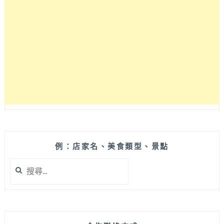
啡》
根
本
一
舉
二
得，
工
業
風
裝
潢
X
豐
例：店家名、美食類型、景點
盛
搜
早
尋
午
關
餐
鍵
讓
字:
心
和