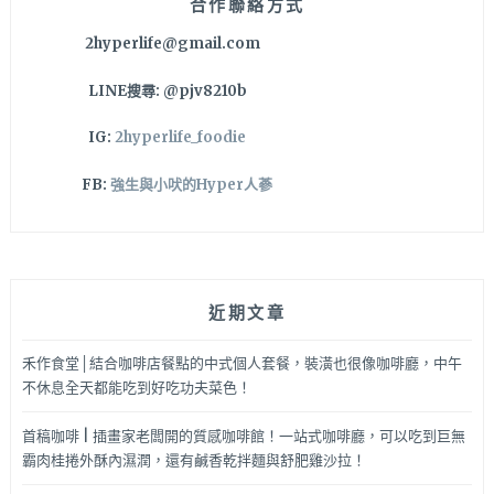
合作聯絡方式
胃
2hyperlife@gmail.com
都
好
LINE搜尋: @pjv8210b
飽
足！！
IG:
2hyperlife_foodie
附
近
FB:
強生與小吠的Hyper人蔘
巷
弄
間
也
好
近期文章
適
合
歪
禾作食堂│結合咖啡店餐點的中式個人套餐，裝潢也很像咖啡廳，中午
拍
不休息全天都能吃到好吃功夫菜色！
喔
~
首稿咖啡 | 插畫家老闆開的質感咖啡館！一站式咖啡廳，可以吃到巨無
霸肉桂捲外酥內濕潤，還有鹹香乾拌麵與舒肥雞沙拉！