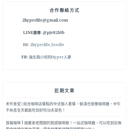
幾
乎
合作聯絡方式
都
2hyperlife@gmail.com
是
古
LINE搜尋: @pjv8210b
董
呀
IG:
2hyperlife_foodie
～
採
FB:
強生與小吠的Hyper人蔘
純
預
約
制
不
近期文章
要
突
然
禾作食堂│結合咖啡店餐點的中式個人套餐，裝潢也很像咖啡廳，中午
跑
不休息全天都能吃到好吃功夫菜色！
來
會
首稿咖啡 | 插畫家老闆開的質感咖啡館！一站式咖啡廳，可以吃到巨無
撲