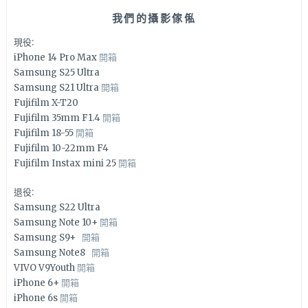
我們的攝影傢俬
現役:
iPhone 14 Pro Max
開箱
Samsung S25 Ultra
Samsung S21 Ultra
開箱
Fujifilm X-T20
Fujifilm 35mm F1.4
開箱
Fujifilm 18-55
開箱
Fujifilm 10-22mm F4
Fujifilm Instax mini 25
開箱
退役:
Samsung S22 Ultra
Samsung Note 10+
開箱
Samsung S9+
開箱
Samsung Note8
開箱
VIVO V9Youth
開箱
iPhone 6+
開箱
iPhone 6s
開箱