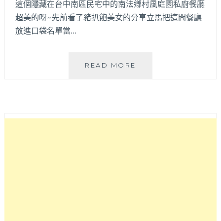
這個隱藏在台中南區民宅中的南法鄕村風庭園私廚餐廳
超美的呀~先前看了豬扒飽美女的分享立馬把這間餐廳
放進口袋名單當…
南
READ MORE
法
鄕
村
風
庭
園
私
廚
餐
廳
♡JIFS
COOKING
SALON♡
好