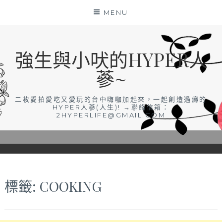
Skip
MENU
to
content
強生與小吠的HYPER人
蔘~
二枚愛拍愛吃又愛玩的台中嗨咖加起來，一起創造過癮的
HYPER人蔘(人生)! →聯絡信箱：
2HYPERLIFE@GMAIL.COM
標籤:
COOKING