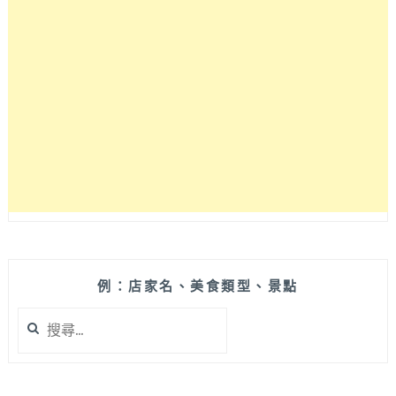
隱
密
的
藏
在
台
中
南
區
民
宅
裡，
視
線
所
例：店家名、美食類型、景點
及
搜
包
尋
含
關
餐
鍵
具
字: