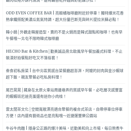
霸肉桂捲外酥內濕潤，還有鹹香乾拌麵與舒肥雞沙拉！
空
嘿！
ODD EVEN COFFEE BAR | 亮眼橘咖啡廳附近好停車！獨特爆米花香
熱拿鐵搭配美濃瓜氮氣特調，超大份量巴斯克與碎片提拉米蘇必點！
韓小鍋│外觀走韓屋造型，賣的不是火鍋而是韓式甜點和咖啡！也有早
午餐哦～北屯不限時韓式咖啡廳
HECHO Bar & Kitchen│勤美誠品旁北歐風早午餐加義式料理，不止
裝潢好拍餐點好吃又不落俗套！
叁食初私房菜 | 台中北區質感台菜餐廳超澎湃，阿嬤的封肉與金沙蝦球
超下飯，親友聚餐必吃私房料理！
尾巴晃晃│藏身在太原火車站周邊巷弄的質感早午餐，必吃層次感豐富
的蝦蝦班尼迪克蛋還有迷你小肉桂！
雲太閒茶文化│空間寬敞漂亮適合聚餐的複合式茶店，自帶停車位停車
方便！店內還有藝術品也是亮點哦～近捷運豐樂公園站
牛谷牛肉麵 | 隱身公正路的爆汁美味，近勤美和向上市場，每日熬煮牛