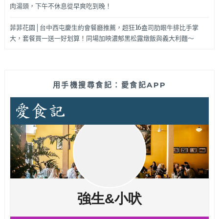
肉湯頭，下午不休息從早爽吃到晚！
菲菲花園│台中西屯慶生約會餐廳推薦，超狂16盎司肋眼牛排比手掌
大，套餐買一送一好划算！同場加映濃郁黑松露燉飯與義大利麵～
用手機搜尋食記：愛食記APP