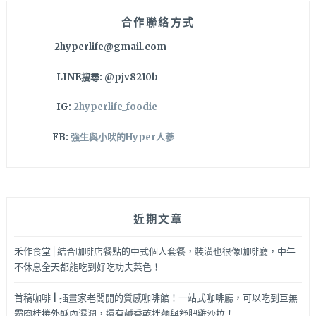
美
味，
合作聯絡方式
現
2hyperlife@gmail.com
在
還
LINE搜尋: @pjv8210b
有
超
IG:
2hyperlife_foodie
值
輕
FB:
強生與小吠的Hyper人蔘
食
套
餐
組
合
近期文章
~
不
想
禾作食堂│結合咖啡店餐點的中式個人套餐，裝潢也很像咖啡廳，中午
親
不休息全天都能吃到好吃功夫菜色！
自
外
首稿咖啡 | 插畫家老闆開的質感咖啡館！一站式咖啡廳，可以吃到巨無
帶
霸肉桂捲外酥內濕潤，還有鹹香乾拌麵與舒肥雞沙拉！