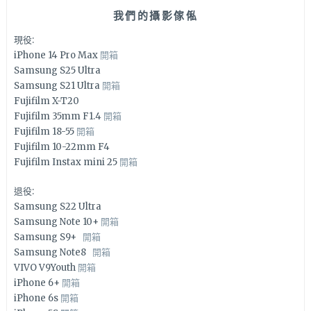
我們的攝影傢俬
現役:
iPhone 14 Pro Max
開箱
Samsung S25 Ultra
Samsung S21 Ultra
開箱
Fujifilm X-T20
Fujifilm 35mm F1.4
開箱
Fujifilm 18-55
開箱
Fujifilm 10-22mm F4
Fujifilm Instax mini 25
開箱
退役:
Samsung S22 Ultra
Samsung Note 10+
開箱
Samsung S9+
開箱
Samsung Note8
開箱
VIVO V9Youth
開箱
iPhone 6+
開箱
iPhone 6s
開箱