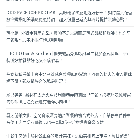
也
有
ODD EVEN COFFEE BAR | 亮眼橘咖啡廳附近好停車！獨特爆米花香
外
熱拿鐵搭配美濃瓜氮氣特調，超大份量巴斯克與碎片提拉米蘇必點！
送
服
韓小鍋│外觀走韓屋造型，賣的不是火鍋而是韓式甜點和咖啡！也有早
務
午餐哦～北屯不限時韓式咖啡廳
好
方
HECHO Bar & Kitchen│勤美誠品旁北歐風早午餐加義式料理，不止
便!!
裝潢好拍餐點好吃又不落俗套！
叁食初私房菜 | 台中北區質感台菜餐廳超澎湃，阿嬤的封肉與金沙蝦球
超下飯，親友聚餐必吃私房料理！
尾巴晃晃│藏身在太原火車站周邊巷弄的質感早午餐，必吃層次感豐富
的蝦蝦班尼迪克蛋還有迷你小肉桂！
雲太閒茶文化│空間寬敞漂亮適合聚餐的複合式茶店，自帶停車位停車
方便！店內還有藝術品也是亮點哦～近捷運豐樂公園站
牛谷牛肉麵 | 隱身公正路的爆汁美味，近勤美和向上市場，每日熬煮牛