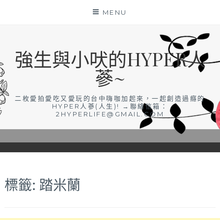
Skip
MENU
to
content
強生與小吠的HYPER人
蔘~
二枚愛拍愛吃又愛玩的台中嗨咖加起來，一起創造過癮的
HYPER人蔘(人生)! →聯絡信箱：
2HYPERLIFE@GMAIL.COM
標籤:
踏米蘭