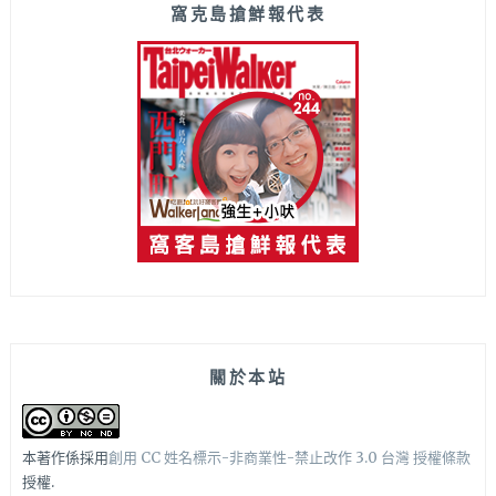
窩克島搶鮮報代表
關於本站
本著作係採用
創用 CC 姓名標示-非商業性-禁止改作 3.0 台灣 授權條款
授權.