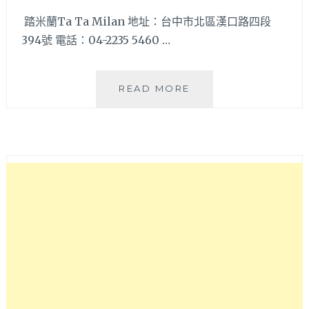
踏米蘭Ta Ta Milan 地址：台中市北區漢口路四段
394號 電話：04-2235 5460 …
小
READ MORE
資
女
孩
絕
對
不
能
錯
過
的
質
感
小
店!!