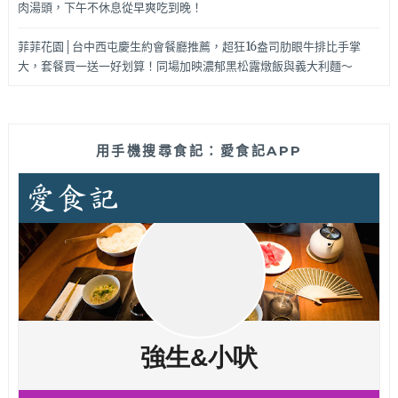
肉湯頭，下午不休息從早爽吃到晚！
菲菲花園│台中西屯慶生約會餐廳推薦，超狂16盎司肋眼牛排比手掌
大，套餐買一送一好划算！同場加映濃郁黑松露燉飯與義大利麵～
用手機搜尋食記：愛食記APP