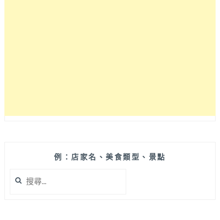
台
中
北
區
『踏
米
蘭
TA
TA
MILAN』
咖
啡
甜
點
和
例：店家名、美食類型、景點
輕
搜
食
尋
平
關
價
鍵
又
字: