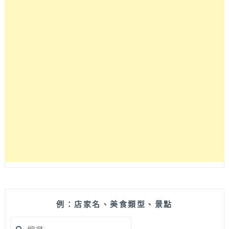
不
好
出
長
來
呀！
是
新
賣
店
中
址
式
就
創
在
意
台
定
中
食
醫
的
院
復
停
古
車
風
場
小
對
店，
面
套
餐
例：店家名、美食類型、景點
價
搜
位