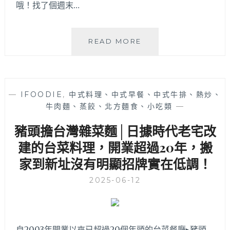
哦！找了個週末…
車
場
好
繡
READ MORE
方
球
便，
麵
菜
店
色
│
好
—
IFOODIE
,
中式料理、中式早餐、中式牛排、熱炒、
一
吃
牛肉麵、蒸餃、北方麵食、小吃類
—
週
選
只
擇
豬頭擔台灣雜菜麵│日據時代老宅改
營
多
業
建的台菜料理，開業超過20年，搬
適
三
合
家到新址沒有明顯招牌實在低調！
天
聚
的
餐
2025-06-12
文
青
麵
店
自2003年開業以來已超過20個年頭的台菜餐廳▸豬頭