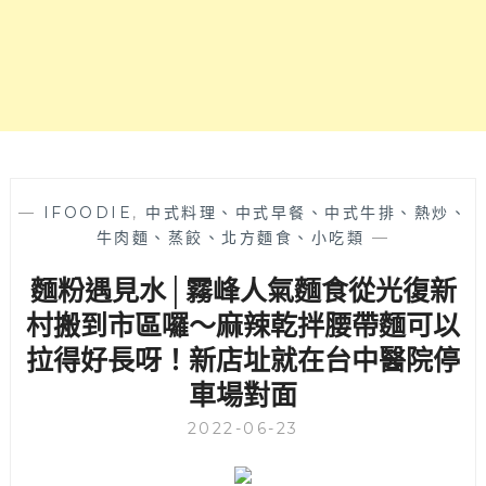
位
麵
～
專
賣，
麵
體
Q
彈
有
嚼
—
IFOODIE
,
中式料理、中式早餐、中式牛排、熱炒、
勁
牛肉麵、蒸餃、北方麵食、小吃類
—
加
麵粉遇見水│霧峰人氣麵食從光復新
上
麻
村搬到市區囉～麻辣乾拌腰帶麵可以
辣
拉得好長呀！新店址就在台中醫院停
湯
果
車場對面
然
過
2022-06-23
癮！
五