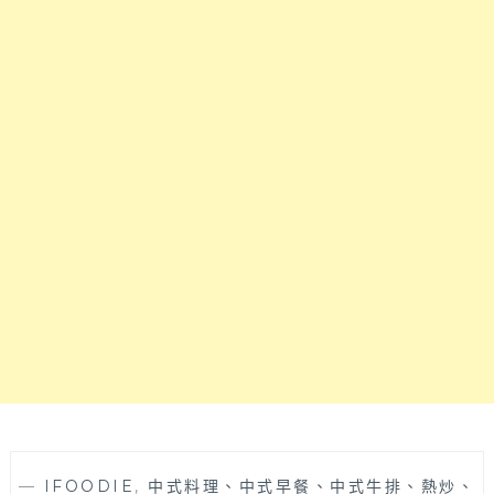
近
周
第
邊
五
巷
市
弄
場
小
對
店，
面
販
就
售
有
多
付
款
費
中
停
式
車
套
場
餐
且
中
午
不
休
息
—
IFOODIE
,
中式料理、中式早餐、中式牛排、熱炒、