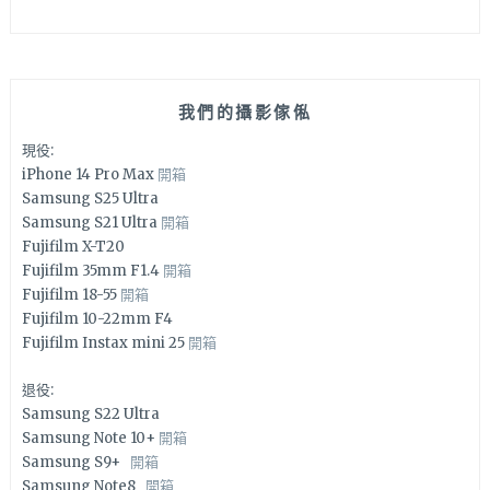
我們的攝影傢俬
現役:
iPhone 14 Pro Max
開箱
Samsung S25 Ultra
Samsung S21 Ultra
開箱
Fujifilm X-T20
Fujifilm 35mm F1.4
開箱
Fujifilm 18-55
開箱
Fujifilm 10-22mm F4
Fujifilm Instax mini 25
開箱
退役:
Samsung S22 Ultra
Samsung Note 10+
開箱
Samsung S9+
開箱
Samsung Note8
開箱