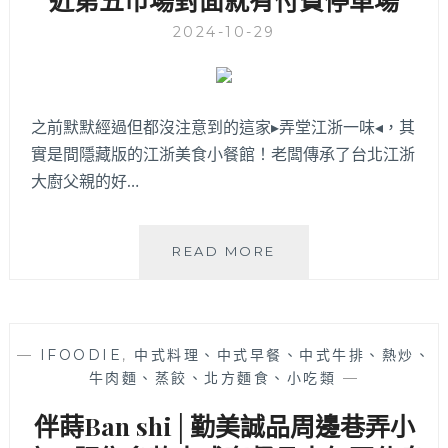
推
薦！
2024-10-29
美
術
館
綠
之前默默經過但都沒注意到的這家▸弄堂江浙一味◂，其
園
實是間隱藏版的江浙美食小餐館！老闆傳承了台北江浙
道
中
大廚父親的好…
式
合
菜
弄
READ MORE
美
堂
食，
江
用
浙
餐
一
環
—
IFOODIE
,
中式料理、中式早餐、中式牛排、熱炒、
味
境
牛肉麵、蒸餃、北方麵食、小吃類
—
│
佳
每
伴蒔Ban shi│勤美誠品周邊巷弄小
適
道
合