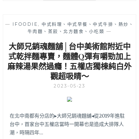
一
限
人
食
主
飲
廚
—
IFOODIE
,
中式料理、中式早餐、中式牛排、熱炒、
空
加
牛肉麵、蒸餃、北方麵食、小吃類
—
間
上
│
大師兄銷魂麵舖│台中美術館附近中
現
台
點
中
式乾拌麵專賣，麵體Q彈有嚼勁加上
現
美
麻辣湯果然過癮！五權店獨棟純白外
做
術
需
觀超吸睛～
館
耐
附
心
2023-05-23
近
等
好
候
吃
哦！
中
式
在北中南都有分店的▸大師兄銷魂麵舖◂從2019年進駐
定
台中，首家台中五權店當時一開幕也是造成大排隊人
食，
潮，時隔四年…
美