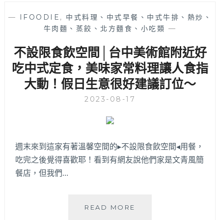
飯
—
IFOODIE
,
中式料理、中式早餐、中式牛排、熱炒、
館
牛肉麵、蒸餃、北方麵食、小吃類
—
│
營
不設限食飲空間│台中美術館附近好
業
30
吃中式定食，美味家常料理讓人食指
多
大動！假日生意很好建議訂位～
年
的
2023-08-17
上
海
家
常
週末來到這家有著溫馨空間的▸不設限食飲空間◂用餐，
菜
吃完之後覺得喜歡耶！看到有網友說他們家是文青風簡
與
老
餐店，但我們…
味
道
麵
不
READ MORE
點，
設