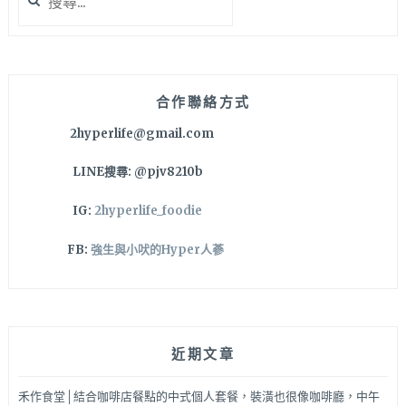
尋
親
關
切
鍵
餐
字:
點
口
合作聯絡方式
味
2hyperlife@gmail.com
也
很
LINE搜尋: @pjv8210b
到
位！
IG:
2hyperlife_foodie
FB:
強生與小吠的Hyper人蔘
近期文章
禾作食堂│結合咖啡店餐點的中式個人套餐，裝潢也很像咖啡廳，中午