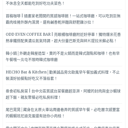
不休息全天都能吃到好吃功夫菜色！
首稿咖啡 | 插畫家老闆開的質感咖啡館！一站式咖啡廳，可以吃到巨無
霸肉桂捲外酥內濕潤，還有鹹香乾拌麵與舒肥雞沙拉！
ODD EVEN COFFEE BAR | 亮眼橘咖啡廳附近好停車！獨特爆米花香
熱拿鐵搭配美濃瓜氮氣特調，超大份量巴斯克與碎片提拉米蘇必點！
韓小鍋│外觀走韓屋造型，賣的不是火鍋而是韓式甜點和咖啡！也有早
午餐哦～北屯不限時韓式咖啡廳
HECHO Bar & Kitchen│勤美誠品旁北歐風早午餐加義式料理，不止
裝潢好拍餐點好吃又不落俗套！
叁食初私房菜 | 台中北區質感台菜餐廳超澎湃，阿嬤的封肉與金沙蝦球
超下飯，親友聚餐必吃私房料理！
尾巴晃晃│藏身在太原火車站周邊巷弄的質感早午餐，必吃層次感豐富
的蝦蝦班尼迪克蛋還有迷你小肉桂！