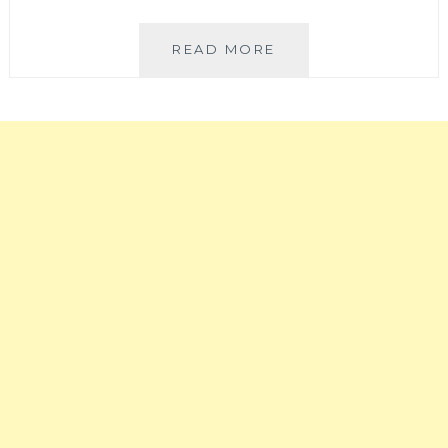
味
家
大
READ MORE
常
師
料
兄
理
銷
讓
魂
人
麵
食
舖
指
│
大
台
動！
中
假
美
日
術
生
館
意
附
很
近
好
中
建
式
議
乾
訂
拌