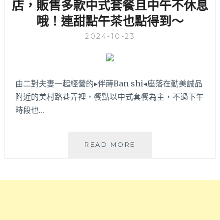
菜
店，販售多款中式套餐且中午不休息
家
都
哦！連甜點午茶也點得到～
庭
下
聚
飯
2024-10-23
餐
的
～
江
浙
菜
由二對夫妻一起經營的▸伴蒔Ban shi◂座落在勤美誠品
色
附近的美村路巷弄裡，餐點以中式套餐為主，不過下午
小
餐
時段也…
館，
店
內
伴
READ MORE
只
蒔
有
BAN
四
SHI│
張
勤
內
美
用
誠
桌，
品