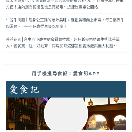
雲太閒茶文化│空間寬敞漂亮適合聚餐的複合式茶店，自帶停車位停車
方便！店內還有藝術品也是亮點哦～近捷運豐樂公園站
牛谷牛肉麵 | 隱身公正路的爆汁美味，近勤美和向上市場，每日熬煮牛
肉湯頭，下午不休息從早爽吃到晚！
菲菲花園│台中西屯慶生約會餐廳推薦，超狂16盎司肋眼牛排比手掌
大，套餐買一送一好划算！同場加映濃郁黑松露燉飯與義大利麵～
用手機搜尋食記：愛食記APP