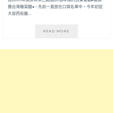
人
擔台灣雜菜麵◂，先前一直放在口袋名單中，今年初從
氣
爆
大容西街搬…
棚，
想
吃
豬
READ MORE
要
頭
耐
擔
心
台
等
灣
候！
雜
獲
菜
得
麵
2025
│
米
日
其
據
林
時
指
代
南
老
必
宅
比