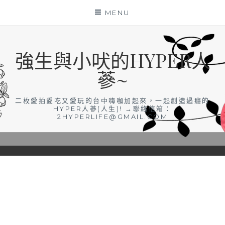
Skip
MENU
to
content
強生與小吠的HYPER人
蔘~
二枚愛拍愛吃又愛玩的台中嗨咖加起來，一起創造過癮的
HYPER人蔘(人生)! →聯絡信箱：
2HYPERLIFE@GMAIL.COM