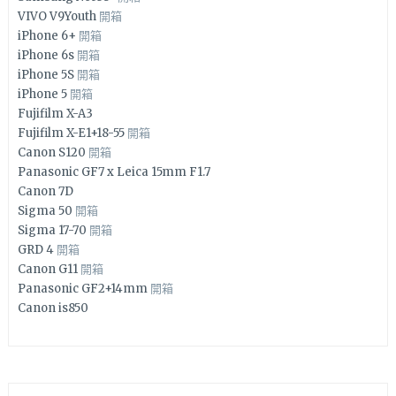
VIVO V9Youth
開箱
iPhone 6+
開箱
iPhone 6s
開箱
iPhone 5S
開箱
iPhone 5
開箱
Fujifilm X-A3
Fujifilm X-E1+18-55
開箱
Canon S120
開箱
Panasonic GF7 x Leica 15mm F1.7
Canon 7D
Sigma 50
開箱
Sigma 17-70
開箱
GRD 4
開箱
Canon G11
開箱
Panasonic GF2+14mm
開箱
Canon is850