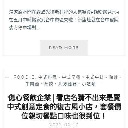
權
店
這家原本開在霧峰光復新村裡的人氣麵食▸麵粉遇見水◂
獨
在五月中時搬家到台中市區來啦！新店址就在台中醫院
棟
後方停車場對…
純
白
外
觀
麵
READ MORE
超
粉
吸
遇
睛
見
～
水
—
IFOODIE
,
中式料理、中式早餐、中式牛排、熱炒、
│
牛肉麵、蒸餃、北方麵食、小吃類
—
霧
峰
傷心餐飲企業│看店名猜不出來是賣
人
氣
中式創意定食的復古風小店，套餐價
麵
位親切餐點口味也很到位！
食
從
2022-06-17