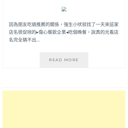
光
復
新
村
因為朋友吃過推薦的關係，強生小吠就找了一天來這家
搬
店名很促咪的▸傷心餐飲企業◂吃個晚餐，說真的光看店
到
市
名完全猜不出…
區
囉
～
傷
READ MORE
麻
心
辣
餐
乾
飲
拌
企
腰
業
帶
│
麵
看
可
店
以
名
拉
猜
得