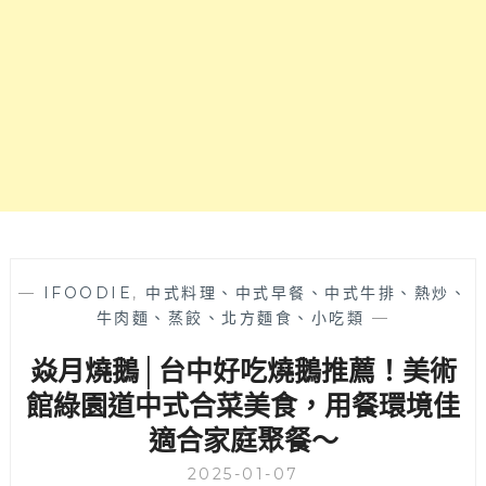
改
登
建
推
的
薦，
台
勤
菜
美
料
誠
理，
品
開
附
業
近
超
美
過
食
20
推
年，
—
IFOODIE
,
中式料理、中式早餐、中式牛排、熱炒、
薦
搬
牛肉麵、蒸餃、北方麵食、小吃類
—
家
焱月燒鵝│台中好吃燒鵝推薦！美術
到
新
館綠園道中式合菜美食，用餐環境佳
址
適合家庭聚餐～
沒
有
2025-01-07
明