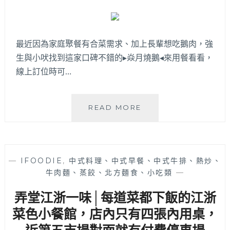
顯
招
牌
最近因為家庭聚餐有合菜需求、加上長輩想吃鵝肉，強
實
在
生與小吠找到這家口碑不錯的▸焱月燒鵝◂來用餐看看，
低
線上訂位時可…
調！
焱
READ MORE
月
燒
鵝
│
—
IFOODIE
,
中式料理、中式早餐、中式牛排、熱炒、
台
牛肉麵、蒸餃、北方麵食、小吃類
—
中
好
弄堂江浙一味│每道菜都下飯的江浙
吃
燒
菜色小餐館，店內只有四張內用桌，
鵝
近第五市場對面就有付費停車場