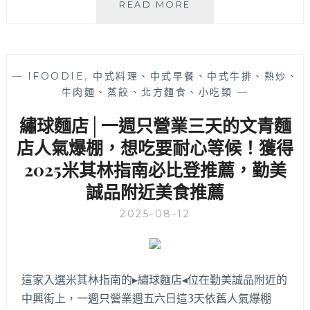
如
READ MORE
意
樓
│
開
—
IFOODIE
,
中式料理、中式早餐、中式牛排、熱炒、
業
牛肉麵、蒸餃、北方麵食、小吃類
—
20
年
繡球麵店│一週只營業三天的文青麵
的
老
店人氣爆棚，想吃要耐心等候！獲得
字
2025米其林指南必比登推薦，勤美
號
誠品附近美食推薦
江
浙
2025-08-12
料
理，
自
帶
免
這家入選米其林指南的▸繡球麵店◂位在勤美誠品附近的
費
中興街上，一週只營業週五六日這3天依舊人氣爆棚
停