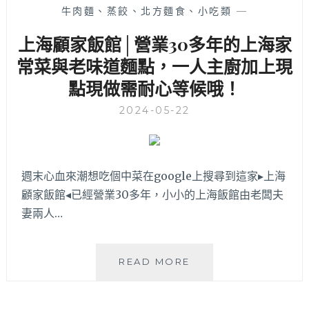
哦！
牛肉麵、蒸餃、北方麵食、小吃類
—
連
上海顧家飯館│營業30多年的上海家
甜
點
常菜與老味道麵點，一人主廚加上現
午
點現做需耐心等候哦！
茶
也
2024-05-22
點
得
到
～
週末心血來潮想吃個中菜在google上搜尋到這家▸上海
顧家飯館◂已經營業30多年，小小的上海飯館由老闆夫
妻兩人…
上
READ MORE
海
顧
家