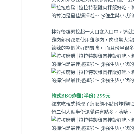
拌好後趕緊挖起一大口塞入口中，這就
雞肉部份都是使用雞腿肉，肉也蠻大塊
辣辣的整個就好開胃噢， 而且份量很
韓式BBQ炸雞(半份) 299元
都來吃韓式料理了怎麼能不點份炸雞呢
們二個人點半份還覺得有點多，哈哈。