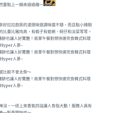
然要點上一鍋來過過癮～
幸好拉拉廚房的湯頭味道調味還不錯，而且點小辣剛
的比重比豬肉高，有蝦子有蛤蜊、蚵仔和淡菜等等。
感比較不會太柴～
淹沒，一送上來香氣四溢讓人食指大動！服務人員有
晚一點再開始拌～