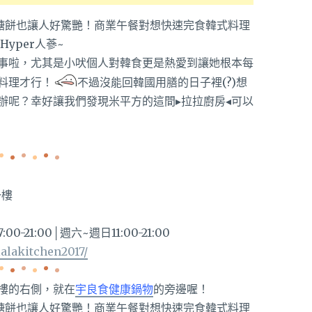
事啦，尤其是小吠個人對韓食更是熱愛到讓她根本每
料理才行！
不過沒能回韓國用膳的日子裡(?)想
辦呢？幸好讓我們發現米平方的這間▸拉拉廚房◂可以
一樓
00-21:00│週六~週日11:00-21:00
alakitchen2017/
樓的右側，就在
宇良食健康鍋物
的旁邊喔！