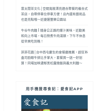
雲太閒茶文化│空間寬敞漂亮適合聚餐的複合式
茶店，自帶停車位停車方便！店內還有藝術品
也是亮點哦～近捷運豐樂公園站
牛谷牛肉麵 | 隱身公正路的爆汁美味，近勤美
和向上市場，每日熬煮牛肉湯頭，下午不休息
從早爽吃到晚！
菲菲花園│台中西屯慶生約會餐廳推薦，超狂16
盎司肋眼牛排比手掌大，套餐買一送一好划
算！同場加映濃郁黑松露燉飯與義大利麵～
用手機搜尋食記：愛食記APP