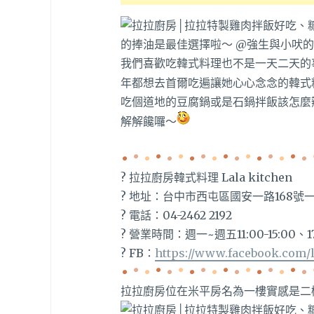
我們喜歡吃韓式料理也不是一天二天的
年都想去首爾吃遍讓她心心念念的韓式
吃個道地的豆腐鍋或是石鍋拌飯該怎麼
解解饞囉～
? 拉拉廚房韓式料理 Lala kitchen
? 地址：台中市西屯區國安一路168號
? 電話：04-2462 2192
? 營業時間：週一~週五11:00-15:00、17:
? FB：
https://www.facebook.com/l
拉拉廚房位在米平房名為一樓實感是二