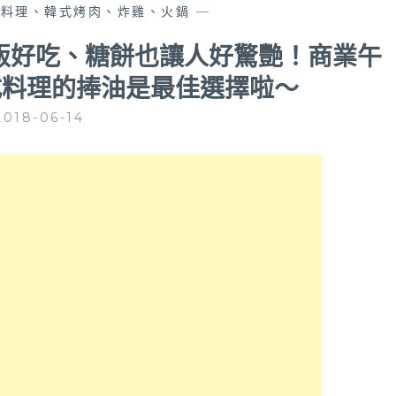
式料理、韓式烤肉、炸雞、火鍋
—
飯好吃、糖餅也讓人好驚艷！商業午
式料理的捧油是最佳選擇啦～
2018-06-14