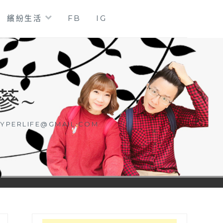
繽紛生活
FB
IG
蔘~
YPERLIFE@GMAIL.COM