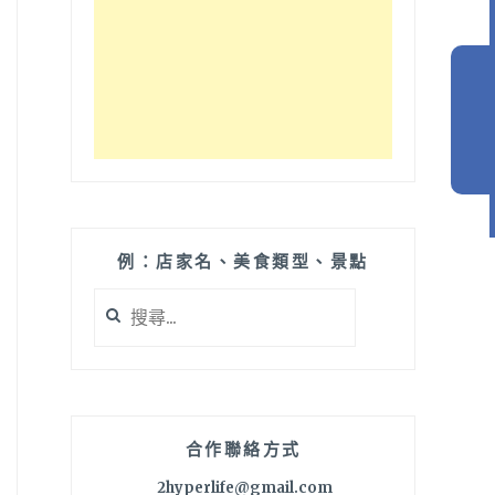
例：店家名、美食類型、景點
搜
尋
關
鍵
字:
合作聯絡方式
2hyperlife@gmail.com