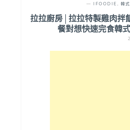
—
IFOODIE
,
韓
拉拉廚房│拉拉特製雞肉拌
餐對想快速完食韓