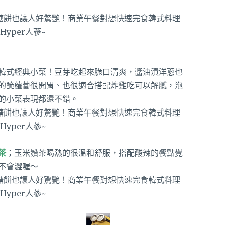
韓式經典小菜！豆芽吃起來脆口清爽，醬油漬洋蔥也
的醃蘿蔔很開胃、也很適合搭配炸雞吃可以解膩，泡
的小菜表現都還不錯。
茶
；玉米鬚茶喝熱的很溫和舒服，搭配酸辣的餐點覺
不會澀喔～