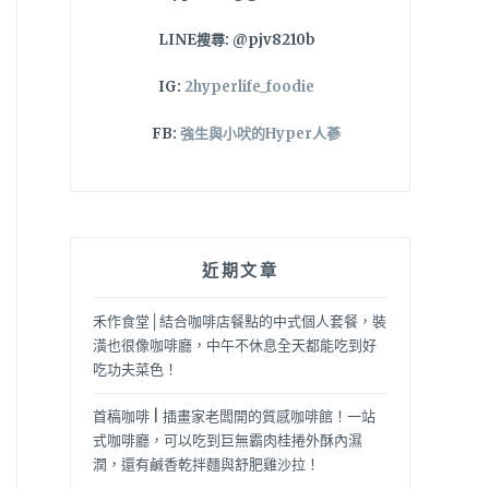
LINE搜尋: @pjv8210b
IG:
2hyperlife_foodie
FB:
強生與小吠的Hyper人蔘
近期文章
禾作食堂│結合咖啡店餐點的中式個人套餐，裝
潢也很像咖啡廳，中午不休息全天都能吃到好
吃功夫菜色！
首稿咖啡 | 插畫家老闆開的質感咖啡館！一站
式咖啡廳，可以吃到巨無霸肉桂捲外酥內濕
潤，還有鹹香乾拌麵與舒肥雞沙拉！