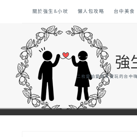
Skip
關於強生&小吠
懶人包攻略
台中美食
to
content
強
二枚愛拍愛吃又愛玩的台中嗨