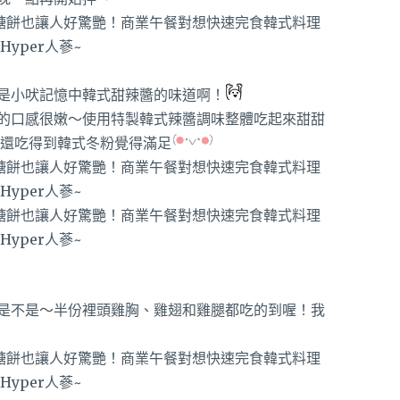
是小吠記憶中韓式甜辣醬的味道啊！
的口感很嫩～使用特製韓式辣醬調味整體吃起來甜甜
多還吃得到韓式冬粉覺得滿足
是不是～半份裡頭雞胸、雞翅和雞腿都吃的到喔！我