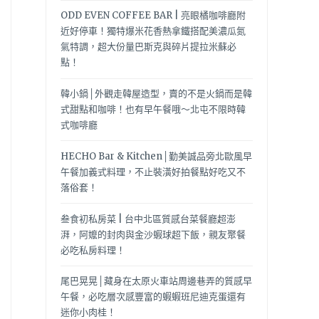
ODD EVEN COFFEE BAR | 亮眼橘咖啡廳附
近好停車！獨特爆米花香熱拿鐵搭配美濃瓜氮
氣特調，超大份量巴斯克與碎片提拉米蘇必
點！
韓小鍋│外觀走韓屋造型，賣的不是火鍋而是韓
式甜點和咖啡！也有早午餐哦～北屯不限時韓
式咖啡廳
HECHO Bar & Kitchen│勤美誠品旁北歐風早
午餐加義式料理，不止裝潢好拍餐點好吃又不
落俗套！
叁食初私房菜 | 台中北區質感台菜餐廳超澎
湃，阿嬤的封肉與金沙蝦球超下飯，親友聚餐
必吃私房料理！
尾巴晃晃│藏身在太原火車站周邊巷弄的質感早
午餐，必吃層次感豐富的蝦蝦班尼迪克蛋還有
迷你小肉桂！