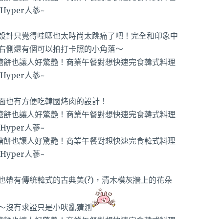
設計只覺得哇噻也太時尚太跳痛了吧！完全和印象中
右側還有個可以拍打卡照的小角落～
面也有方便吃韓國烤肉的設計！
帶有傳統韓式的古典美(?)，清木模灰牆上的花朵
～沒有求證只是小吠亂猜測