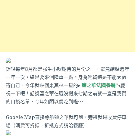
話說每年8月都是強生小吠期待的月份之一，畢竟結婚週年
一年一次，總是要來個隆重一點。身為吃貨總是不能太虧
待自己，今年就來個米其林一星的▸
鹽之華法國餐廳
“◂慶
祝一下吧！話說鹽之華在還沒搬來七期之前就一直是我們
的口袋名單，今年如願以償吃到啦～
Google Map直接導航鹽之華就可到，旁邊就是收費停車
場（消費可折抵，折抵方式請洽餐廳）