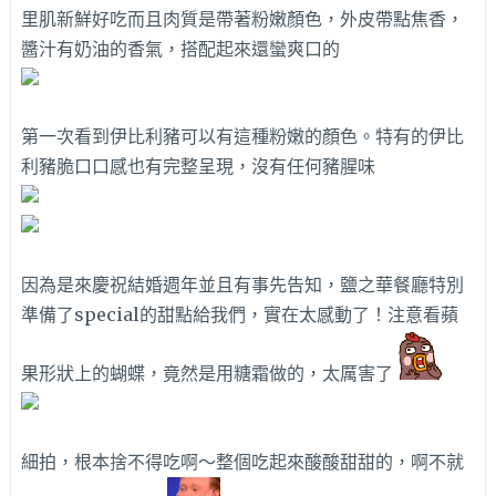
里肌新鮮好吃而且肉質是帶著粉嫩顏色，外皮帶點焦香，
醬汁有奶油的香氣，搭配起來還蠻爽口的
第一次看到伊比利豬可以有這種粉嫩的顏色。特有的伊比
利豬脆口口感也有完整呈現，沒有任何豬腥味
因為是來慶祝結婚週年並且有事先告知，鹽之華餐廳特別
準備了special的甜點給我們，實在太感動了！注意看蘋
果形狀上的蝴蝶，竟然是用糖霜做的，太厲害了
細拍，根本捨不得吃啊～整個吃起來酸酸甜甜的，啊不就