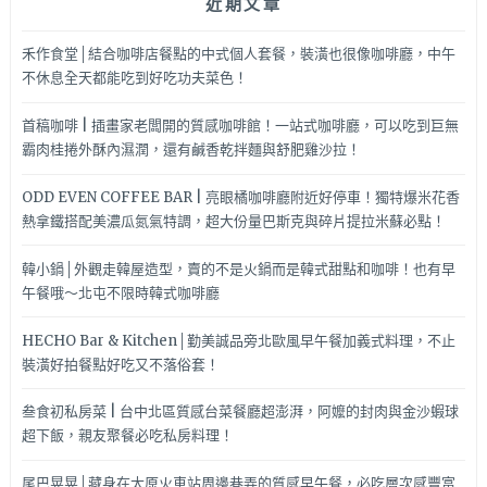
近期文章
禾作食堂│結合咖啡店餐點的中式個人套餐，裝潢也很像咖啡廳，中午
不休息全天都能吃到好吃功夫菜色！
首稿咖啡 | 插畫家老闆開的質感咖啡館！一站式咖啡廳，可以吃到巨無
霸肉桂捲外酥內濕潤，還有鹹香乾拌麵與舒肥雞沙拉！
ODD EVEN COFFEE BAR | 亮眼橘咖啡廳附近好停車！獨特爆米花香
熱拿鐵搭配美濃瓜氮氣特調，超大份量巴斯克與碎片提拉米蘇必點！
韓小鍋│外觀走韓屋造型，賣的不是火鍋而是韓式甜點和咖啡！也有早
午餐哦～北屯不限時韓式咖啡廳
HECHO Bar & Kitchen│勤美誠品旁北歐風早午餐加義式料理，不止
裝潢好拍餐點好吃又不落俗套！
叁食初私房菜 | 台中北區質感台菜餐廳超澎湃，阿嬤的封肉與金沙蝦球
超下飯，親友聚餐必吃私房料理！
尾巴晃晃│藏身在太原火車站周邊巷弄的質感早午餐，必吃層次感豐富