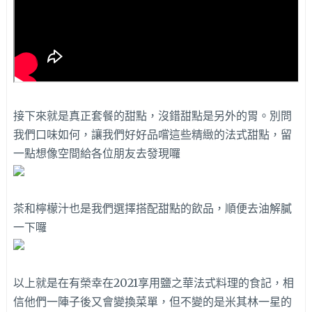
接下來就是真正套餐的甜點，沒錯甜點是另外的胃。別問
我們口味如何，讓我們好好品嚐這些精緻的法式甜點，留
一點想像空間給各位朋友去發現囉
茶和檸檬汁也是我們選擇搭配甜點的飲品，順便去油解膩
一下囉
以上就是在有榮幸在2021享用鹽之華法式料理的食記，相
信他們一陣子後又會變換菜單，但不變的是米其林一星的