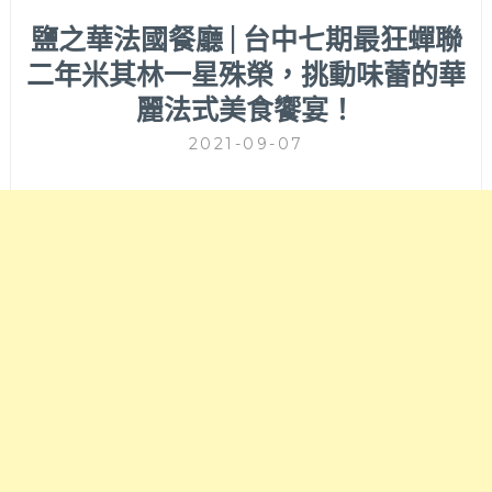
鹽之華法國餐廳 | 台中七期最狂蟬聯
二年米其林一星殊榮，挑動味蕾的華
麗法式美食饗宴！
2021-09-07