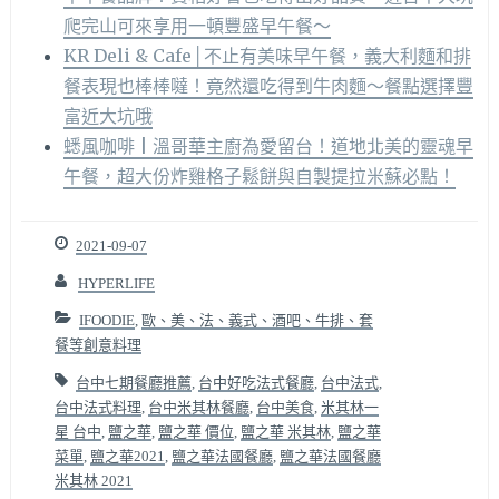
爬完山可來享用一頓豐盛早午餐～
KR Deli & Cafe│不止有美味早午餐，義大利麵和排
餐表現也棒棒噠！竟然還吃得到牛肉麵～餐點選擇豐
富近大坑哦
蟋風咖啡 | 溫哥華主廚為愛留台！道地北美的靈魂早
午餐，超大份炸雞格子鬆餅與自製提拉米蘇必點！
2021-09-07
HYPERLIFE
IFOODIE
,
歐、美、法、義式、酒吧、牛排、套
餐等創意料理
台中七期餐廳推薦
,
台中好吃法式餐廳
,
台中法式
,
台中法式料理
,
台中米其林餐廳
,
台中美食
,
米其林一
星 台中
,
鹽之華
,
鹽之華 價位
,
鹽之華 米其林
,
鹽之華
菜單
,
鹽之華2021
,
鹽之華法國餐廳
,
鹽之華法國餐廳
米其林 2021