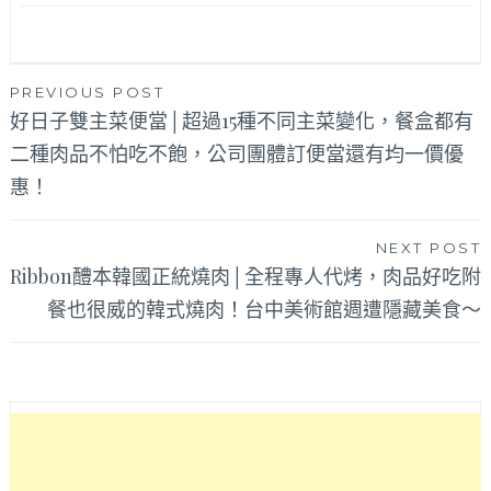
文
PREVIOUS POST
好日子雙主菜便當│超過15種不同主菜變化，餐盒都有
章
二種肉品不怕吃不飽，公司團體訂便當還有均一價優
導
惠！
覽
NEXT POST
Ribbon醴本韓國正統燒肉│全程專人代烤，肉品好吃附
餐也很威的韓式燒肉！台中美術館週遭隱藏美食～