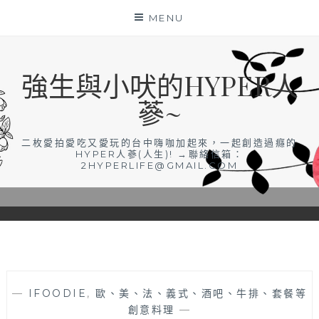
Skip
MENU
to
content
強生與小吠的HYPER人
蔘~
二枚愛拍愛吃又愛玩的台中嗨咖加起來，一起創造過癮的
HYPER人蔘(人生)! →聯絡信箱：
2HYPERLIFE@GMAIL.COM
—
IFOODIE
,
歐、美、法、義式、酒吧、牛排、套餐等
創意料理
—