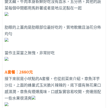
變太鹹。牛肉本身新鮮好吃沒有血水，五分熟。其他的蔬
菜每個中間都用馬鈴薯或者是地瓜泥黏在一起
肋眼的上蓋肉是肋眼部位最好吃的，質地軟嫩且油花分佈
均勻
當作主菜當之無愧，非常好吃
A套餐：2880元
接下來就是小吠點的A套餐，也從前菜來介紹。章魚洋芋
沙拉，上面的蜂巢式玉米脆片辣辣的，底下還有無花果口
感濕潤，章魚有煙燻風味，口感紮實容易咬開，旁邊搭配
一些水果很清爽