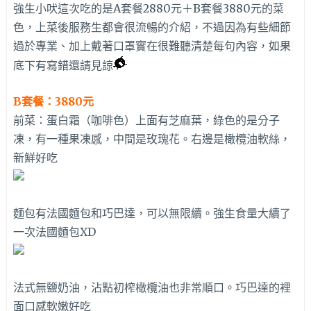
強生小吠這次吃的是A套餐2880元＋B套餐3880元的菜
色，上菜後服務生都會很流暢的介紹，不過因為有些細節
過於專業、加上戴著口罩實在很難聽清楚每句內容，如果
底下有寫錯還請見諒
B套餐：3880元
前菜：蛋白霜（咖啡色）上面有芝麻葉，綠色的是分子
凍，有一種果凍感，中間是玫瑰花。右邊是橄欖油軟絲，
新鮮好吃
麵包有法國麵包和巧巴達，可以無限續。強生食量大續了
一次法國麵包XD
法式無鹽奶油，沾點初榨橄欖油也非常順口。巧巴達的裡
面口感軟嫩好吃