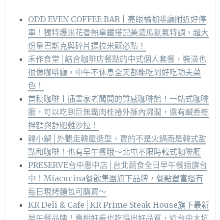
ODD EVEN COFFEE BAR | 亮眼橘咖啡廳附近好停
車！獨特爆米花香熱拿鐵搭配美濃瓜氮氣特調，超大
份量巴斯克與碎片提拉米蘇必點！
禾作食堂│結合咖啡店餐點的中式個人套餐，裝潢也
很像咖啡廳，中午不休息全天都能吃到好吃功夫菜
色！
首稿咖啡 | 插畫家老闆開的質感咖啡館！一站式咖啡
廳，可以吃到巨無霸肉桂捲外酥內濕潤，還有鹹香乾
拌麵與舒肥雞沙拉！
韓小鍋│外觀走韓屋造型，賣的不是火鍋而是韓式甜
點和咖啡！也有早午餐哦～北屯不限時韓式咖啡廳
PRESERVE台中惠中店│台北蔬食全日早午餐插旗台
中！Miacucina餐飲集團旗下品牌，餐點豐富還有
每日現烤麵包可購買～
KR Deli & Cafe│KR Prime Steak House旗下最新
早午餐品牌！賣相好看也吃得出好品質，近台中大坑