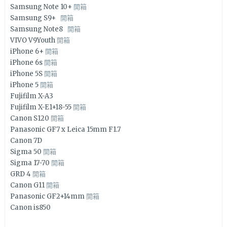
Samsung Note 10+
開箱
Samsung S9+
開箱
Samsung Note8
開箱
VIVO V9Youth
開箱
iPhone 6+
開箱
iPhone 6s
開箱
iPhone 5S
開箱
iPhone 5
開箱
Fujifilm X-A3
Fujifilm X-E1+18-55
開箱
Canon S120
開箱
Panasonic GF7 x Leica 15mm F1.7
Canon 7D
Sigma 50
開箱
Sigma 17-70
開箱
GRD 4
開箱
Canon G11
開箱
Panasonic GF2+14mm
開箱
Canon is850