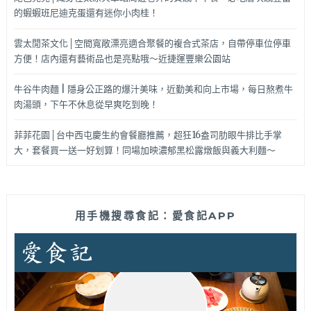
的蝦蝦班尼迪克蛋還有迷你小肉桂！
雲太閒茶文化│空間寬敞漂亮適合聚餐的複合式茶店，自帶停車位停車
方便！店內還有藝術品也是亮點哦～近捷運豐樂公園站
牛谷牛肉麵 | 隱身公正路的爆汁美味，近勤美和向上市場，每日熬煮牛
肉湯頭，下午不休息從早爽吃到晚！
菲菲花園│台中西屯慶生約會餐廳推薦，超狂16盎司肋眼牛排比手掌
大，套餐買一送一好划算！同場加映濃郁黑松露燉飯與義大利麵～
用手機搜尋食記：愛食記APP