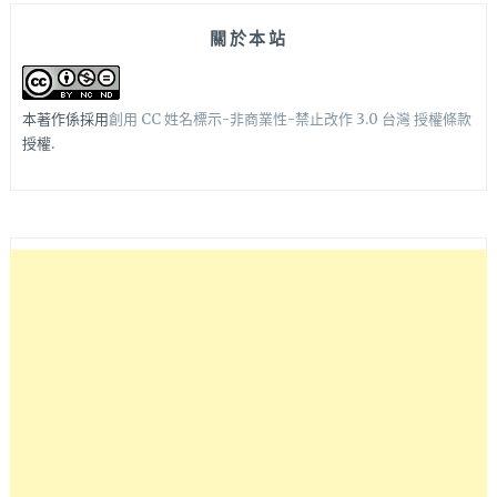
關於本站
本著作係採用
創用 CC 姓名標示-非商業性-禁止改作 3.0 台灣 授權條款
授權.