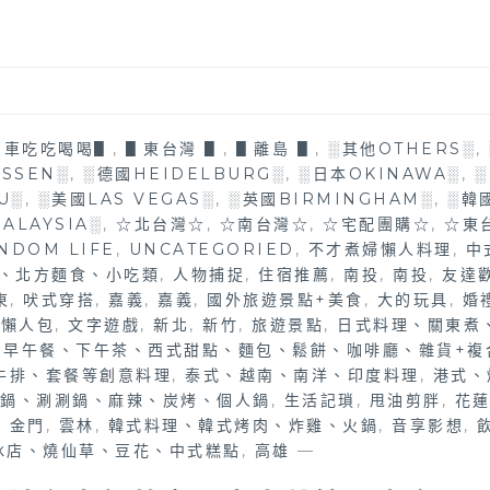
火車吃吃喝喝▋
,
▋東台灣 ▋
,
▋離島 ▋
,
░其他OTHERS░
,
SSEN░
,
░德國HEIDELBURG░
,
░日本OKINAWA░
,
░
U░
,
░美國LAS VEGAS░
,
░英國BIRMINGHAM░
,
░韓
ALAYSIA░
,
☆北台灣☆
,
☆南台灣☆
,
☆宅配團購☆
,
☆東
NDOM LIFE
,
UNCATEGORIED
,
不才煮婦懶人料理
,
中
、北方麵食、小吃類
,
人物捕捉
,
住宿推薦
,
南投
,
南投
,
友達
東
,
吠式穿搭
,
嘉義
,
嘉義
,
國外旅遊景點+美食
,
大的玩具
,
婚
,
懶人包
,
文字遊戲
,
新北
,
新竹
,
旅遊景點
,
日式料理、關東煮
,
早午餐、下午茶、西式甜點、麵包、鬆餅、咖啡廳、雜貨+複
牛排、套餐等創意料理
,
泰式、越南、南洋、印度料理
,
港式、
鍋、涮涮鍋、麻辣、炭烤、個人鍋
,
生活記瑣
,
甩油剪胖
,
花
,
金門
,
雲林
,
韓式料理、韓式烤肉、炸雞、火鍋
,
音享影想
,
、冰店、燒仙草、豆花、中式糕點
,
高雄
—