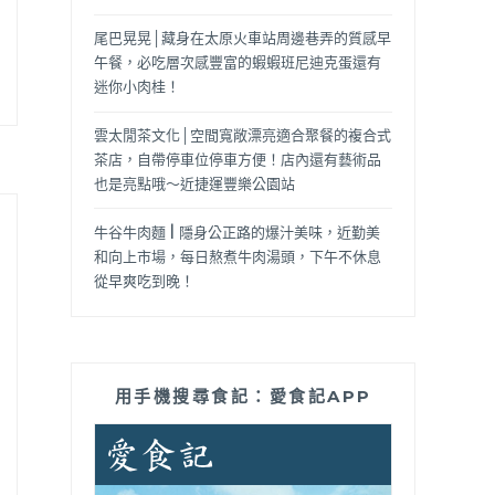
尾巴晃晃│藏身在太原火車站周邊巷弄的質感早
午餐，必吃層次感豐富的蝦蝦班尼迪克蛋還有
迷你小肉桂！
雲太閒茶文化│空間寬敞漂亮適合聚餐的複合式
茶店，自帶停車位停車方便！店內還有藝術品
也是亮點哦～近捷運豐樂公園站
牛谷牛肉麵 | 隱身公正路的爆汁美味，近勤美
和向上市場，每日熬煮牛肉湯頭，下午不休息
從早爽吃到晚！
用手機搜尋食記：愛食記APP