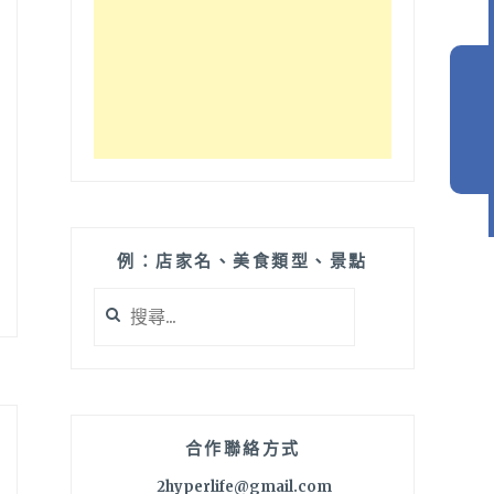
例：店家名、美食類型、景點
搜
尋
關
鍵
字:
合作聯絡方式
2hyperlife@gmail.com