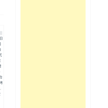
░
日
國
台
式
歡
禮
、
合
烤
蓮
,
飲