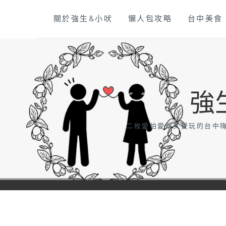
Skip
關於強生&小吠
懶人包攻略
台中美食
to
content
強
二枚愛拍愛吃又愛玩的台中嗨