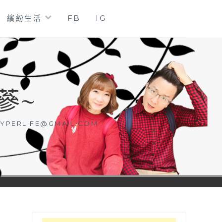
繽紛生活
FB
IG
蔘~
YPERLIFE@GMAIL.COM