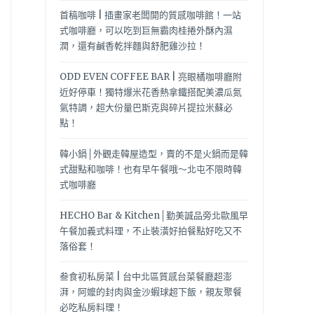
首稿咖啡 | 插畫家老闆開的質感咖啡館！一站
式咖啡廳，可以吃到巨無霸肉桂捲外酥內濕
潤，還有鹹香乾拌麵與舒肥雞沙拉！
ODD EVEN COFFEE BAR | 亮眼橘咖啡廳附
近好停車！獨特爆米花香熱拿鐵搭配美濃瓜氮
氣特調，超大份量巴斯克與碎片提拉米蘇必
點！
韓小鍋│外觀走韓屋造型，賣的不是火鍋而是韓
式甜點和咖啡！也有早午餐哦～北屯不限時韓
式咖啡廳
HECHO Bar & Kitchen│勤美誠品旁北歐風早
午餐加義式料理，不止裝潢好拍餐點好吃又不
落俗套！
叁食初私房菜 | 台中北區質感台菜餐廳超澎
湃，阿嬤的封肉與金沙蝦球超下飯，親友聚餐
必吃私房料理！