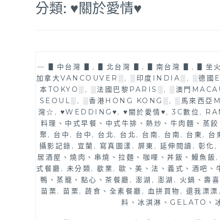
分類:
♥關於愛情♥
—
▋中台灣 ▋
,
▋北台灣 ▋
,
▋南台灣 ▋
,
▋坐
加拿大VANCOUVER░
,
░印度INDIA░
,
░德國E
本TOKYO░
,
░法國巴黎PARIS░
,
░澳門MACA
SEOUL░
,
░香港HONG KONG░
,
░馬來西亞M
灣☆
,
♥WEDDING♥
,
♥關於愛情♥
,
3C數位
,
RA
料理、中式早餐、中式牛排、熱炒、牛肉麵、蒸餃
聚
,
台中
,
台中
,
台北
,
台北
,
台南
,
台南
,
台東
,
台
攝影記錄
,
宜蘭
,
寫真圖漾
,
屏東
,
延伸閱讀
,
彰化
居酒屋、燒肉、串燒、拉麵、咖哩、丼飯、鰻魚飯
式餐廳
,
未分類
,
歇業
,
歐、美、法、義式、酒吧、
鴨、蒸籠、點心、茶餐廳
,
澎湖
,
澎湖
,
火鍋、壽喜
苗栗
,
苗栗
,
蔬食、全素餐廳
,
血拼買物
,
還我漂漂
料、冰淇淋、GELATO