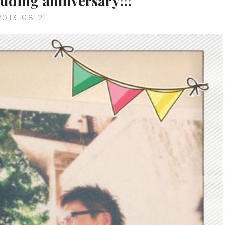
dding anniversary!!!
地
台
2013-08-21
中
部
落
客，
夫
妻
共
筆，
專
寫
項
目：
美
食
旅
遊、
3C
開
箱、