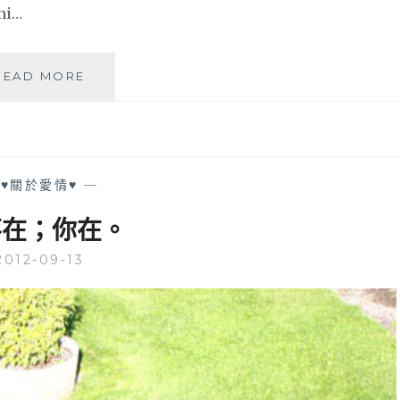
ni…
HAPPY
READ MORE
4TH
WEDDING
ANNIVERSARY!!!
—
♥關於愛情♥
—
不在；你在。
2012-09-13