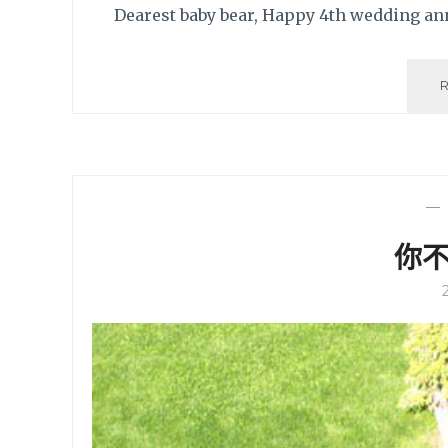
Dearest baby bear, Happy 4th wedding an
你