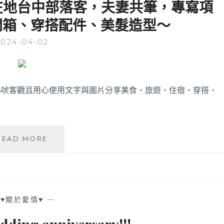
吠】在地台中部落客，夫妻共筆，專寫項
開箱、穿搭配件、美髮造型～
2024-04-02
吠客觀且用心使用文字與圖片分享美食、旅遊、住宿、穿搭、
【ABOUT
READ MORE
US
強
生
&
小
—
♥關於愛情♥
—
吠】
在