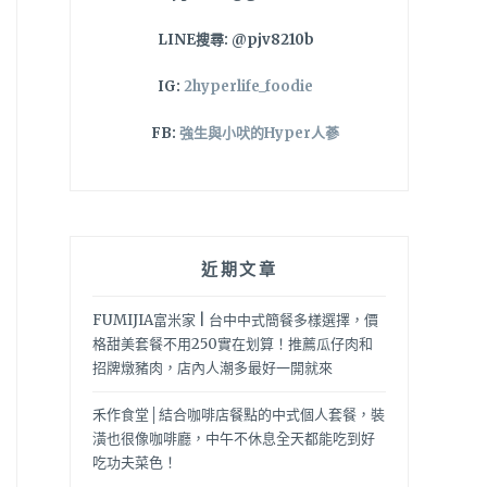
LINE搜尋: @pjv8210b
IG:
2hyperlife_foodie
FB:
強生與小吠的Hyper人蔘
近期文章
FUMIJIA富米家 | 台中中式簡餐多樣選擇，價
格甜美套餐不用250實在划算！推薦瓜仔肉和
招牌燉豬肉，店內人潮多最好一開就來
禾作食堂│結合咖啡店餐點的中式個人套餐，裝
潢也很像咖啡廳，中午不休息全天都能吃到好
吃功夫菜色！