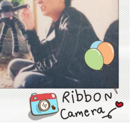
穿
搭
配
件、
美
髮
造
型
～