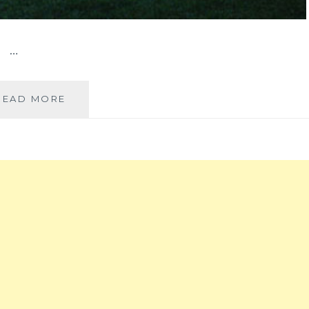
 …
你
READ MORE
不
在；
你
在。