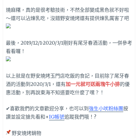
燒麻糬，真的是很考驗技術，不然全部變成黑色就不好啦
～還可以沾煉乳吃，沒錯野安燒烤還有提供煉乳厲害了吧
最後，2019/12/1-2020/3/1剛好有尾牙春酒活動，一併參考
看看囉！
以上就是在野安燒烤玉門店吃飯的食記，目前除了尾牙春
酒的活動到2020/3/1，還有
加一元就可送兩塊牛小排
的優
惠活動，別再說東海不知道要吃什麼了嘿？！
✔喜歡我們的文章歡迎分享，也可以到
強生小吠粉絲團
按
讚並設定搶先看和+
IG帳號
追蹤我們哦！?
野安燒烤鍋物