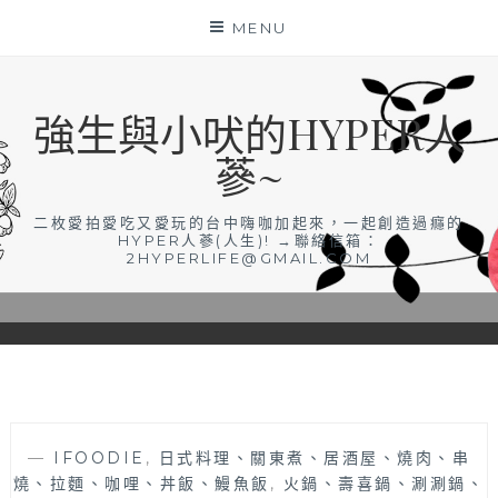
Skip
MENU
to
content
強生與小吠的HYPER人
蔘~
二枚愛拍愛吃又愛玩的台中嗨咖加起來，一起創造過癮的
HYPER人蔘(人生)! →聯絡信箱：
2HYPERLIFE@GMAIL.COM
—
IFOODIE
,
日式料理、關東煮、居酒屋、燒肉、串
燒、拉麵、咖哩、丼飯、鰻魚飯
,
火鍋、壽喜鍋、涮涮鍋、