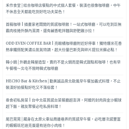
禾作食堂│結合咖啡店餐點的中式個人套餐，裝潢也很像咖啡廳，中午
不休息全天都能吃到好吃功夫菜色！
首稿咖啡 | 插畫家老闆開的質感咖啡館！一站式咖啡廳，可以吃到巨無
霸肉桂捲外酥內濕潤，還有鹹香乾拌麵與舒肥雞沙拉！
ODD EVEN COFFEE BAR | 亮眼橘咖啡廳附近好停車！獨特爆米花香
熱拿鐵搭配美濃瓜氮氣特調，超大份量巴斯克與碎片提拉米蘇必點！
韓小鍋│外觀走韓屋造型，賣的不是火鍋而是韓式甜點和咖啡！也有早
午餐哦～北屯不限時韓式咖啡廳
HECHO Bar & Kitchen│勤美誠品旁北歐風早午餐加義式料理，不止
裝潢好拍餐點好吃又不落俗套！
叁食初私房菜 | 台中北區質感台菜餐廳超澎湃，阿嬤的封肉與金沙蝦球
超下飯，親友聚餐必吃私房料理！
尾巴晃晃│藏身在太原火車站周邊巷弄的質感早午餐，必吃層次感豐富
的蝦蝦班尼迪克蛋還有迷你小肉桂！