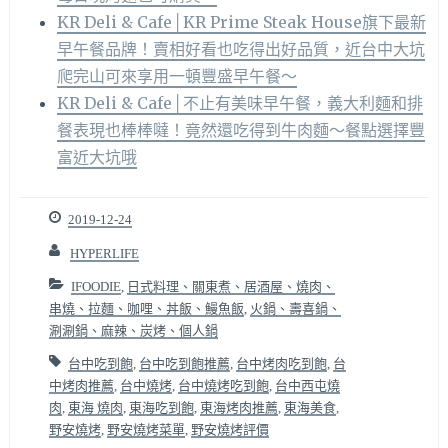
KR Deli & Cafe│KR Prime Steak House旗下最新
早午餐品牌！賣相好看也吃得出好品質，近台中大坑
爬完山可來享用一頓豐盛早午餐～
KR Deli & Cafe│不止有美味早午餐，義大利麵和排
餐表現也棒棒噠！竟然還吃得到牛肉麵～餐點選擇豐
富近大坑哦
2019-12-24
HYPERLIFE
IFOODIE
,
日式料理、關東煮、居酒屋、燒肉、
串燒、拉麵、咖哩、丼飯、鰻魚飯
,
火鍋、壽喜鍋、
涮涮鍋、麻辣、炭烤、個人鍋
台中吃到飽
,
台中吃到飽推薦
,
台中烤肉吃到飽
,
台
中烤肉推薦
,
台中燒烤
,
台中燒烤吃到飽
,
台中西屯燒
肉
,
東海 燒肉
,
東海吃到飽
,
東海烤肉推薦
,
東海美食
,
野安燒烤
,
野安燒烤菜單
,
野安燒烤評價