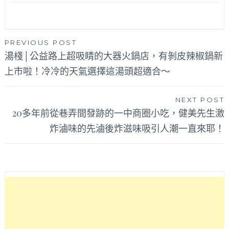
文
PREVIOUS POST
湯棧│公益路上超吸睛的大器火鍋店，有剝皮辣椒鍋新
章
上市啦！冷冷的天氣選擇這湯頭超適合～
導
覽
NEXT POST
20多年前從巷弄間發跡的一中商圈小吃，健美先生激
炸滷味的先滷後炸滋味吸引人潮一直來耶！