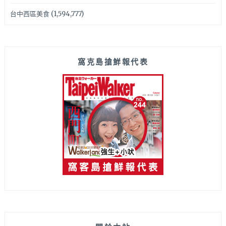
台中西區美食
(1,594,777)
窩克島搶鮮報代表