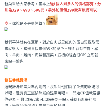
新菜單給大家參考，基本上
從1個人到多人的價格都有，分
別為329、498、598元。另外加購價299就有龍蝦可以
吃
。你說是不是很划算？
我們平時就有在運動，對於白肉或是紅肉的蛋白質攝取需
求就很大，當然直接來個598的菜色。裡面就有牛肉、豬
肉、羊肉、雞肉、海鮮和蔬菜，這樣的組合很OK 立馬就
來點一輪先
鮮菇香蒜雞湯
這鍋雞湯也是菜單內附的，沒想到他們除了免費的雞湯可
以喝，還有真正鐵鍋熬煮的雞湯可喝。一開始CP值就要讓
你破表。 雞湯喝起來可以喝得到一點大蒜還有紅棗的味
道，後來我們還加入高麗菜更加鮮甜