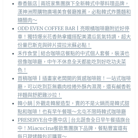
春香飯店│兩班家集團旗下全新韓式中華料理品牌，
漢神洲際購物廣場美食餐廳推薦，必點韓式炸醬麵和
糖醋肉～
ODD EVEN COFFEE BAR | 亮眼橘咖啡廳附近好停
車！獨特爆米花香熱拿鐵搭配美濃瓜氮氣特調，超大
份量巴斯克與碎片提拉米蘇必點！
禾作食堂│結合咖啡店餐點的中式個人套餐，裝潢也
很像咖啡廳，中午不休息全天都能吃到好吃功夫菜
色！
首稿咖啡 | 插畫家老闆開的質感咖啡館！一站式咖啡
廳，可以吃到巨無霸肉桂捲外酥內濕潤，還有鹹香乾
拌麵與舒肥雞沙拉！
韓小鍋│外觀走韓屋造型，賣的不是火鍋而是韓式甜
點和咖啡！也有早午餐哦～北屯不限時韓式咖啡廳
PRESERVE台中惠中店│台北蔬食全日早午餐插旗台
中！Miacucina餐飲集團旗下品牌，餐點豐富還有
每日現烤麵包可購買～