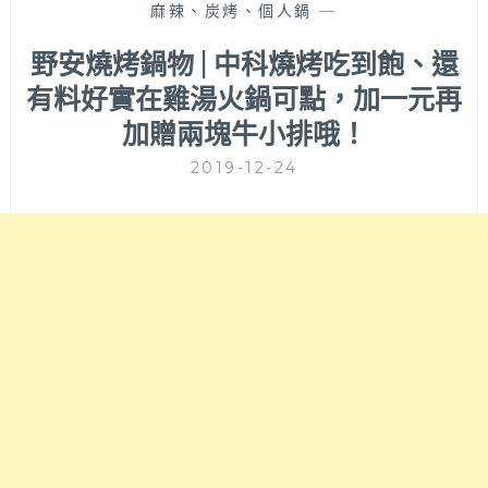
麻辣、炭烤、個人鍋
—
野安燒烤鍋物 | 中科燒烤吃到飽、還
有料好實在雞湯火鍋可點，加一元再
加贈兩塊牛小排哦！
2019-12-24