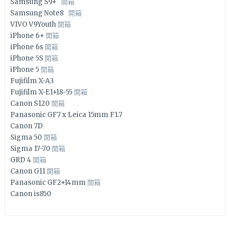
Samsung S9+
開箱
Samsung Note8
開箱
VIVO V9Youth
開箱
iPhone 6+
開箱
iPhone 6s
開箱
iPhone 5S
開箱
iPhone 5
開箱
Fujifilm X-A3
Fujifilm X-E1+18-55
開箱
Canon S120
開箱
Panasonic GF7 x Leica 15mm F1.7
Canon 7D
Sigma 50
開箱
Sigma 17-70
開箱
GRD 4
開箱
Canon G11
開箱
Panasonic GF2+14mm
開箱
Canon is850