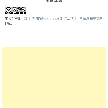
關於本站
本著作係採用
創用 CC 姓名標示-非商業性-禁止改作 3.0 台灣 授權條款
授權.