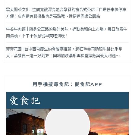
雲太閒茶文化│空間寬敞漂亮適合聚餐的複合式茶店，自帶停車位停車
方便！店內還有藝術品也是亮點哦～近捷運豐樂公園站
牛谷牛肉麵 | 隱身公正路的爆汁美味，近勤美和向上市場，每日熬煮牛
肉湯頭，下午不休息從早爽吃到晚！
菲菲花園│台中西屯慶生約會餐廳推薦，超狂16盎司肋眼牛排比手掌
大，套餐買一送一好划算！同場加映濃郁黑松露燉飯與義大利麵～
用手機搜尋食記：愛食記APP