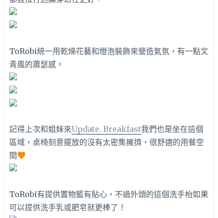
ToRobi統一用乾燥花藝和燈泡裝飾來營造氣氛，有一點文
青風的蕭瑟感。
記得上次和姐妹來
Update. Breakfast
我們也是坐在這個
區域，桌椅刻意擺放的沒有太密集擁擠，很舒適的用餐空
間
ToRobi有提供置物籃有貼心，不過外頭的這個洗手枱如果
可以提供洗手乳或肥皂就更棒了！