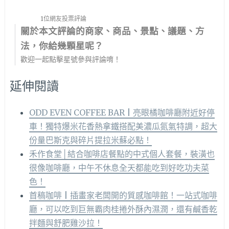
1位網友投票評論
關於本文評論的商家、商品、景點、議題、方
法，你給幾顆星呢？
歡迎一起點擊星號參與評論唷！
延伸閱讀
ODD EVEN COFFEE BAR | 亮眼橘咖啡廳附近好停
車！獨特爆米花香熱拿鐵搭配美濃瓜氮氣特調，超大
份量巴斯克與碎片提拉米蘇必點！
禾作食堂│結合咖啡店餐點的中式個人套餐，裝潢也
很像咖啡廳，中午不休息全天都能吃到好吃功夫菜
色！
首稿咖啡 | 插畫家老闆開的質感咖啡館！一站式咖啡
廳，可以吃到巨無霸肉桂捲外酥內濕潤，還有鹹香乾
拌麵與舒肥雞沙拉！