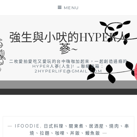
Skip
MENU
to
content
強生與小吠的HYPER人
蔘~
二枚愛拍愛吃又愛玩的台中嗨咖加起來，一起創造過癮的
HYPER人蔘(人生)! →聯絡信箱：
2HYPERLIFE@GMAIL.COM
—
IFOODIE
,
日式料理、關東煮、居酒屋、燒肉、串
燒、拉麵、咖哩、丼飯、鰻魚飯
—