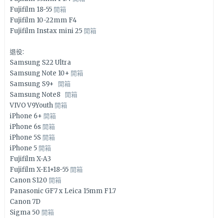
Fujifilm 18-55
開箱
Fujifilm 10-22mm F4
Fujifilm Instax mini 25
開箱
退役:
Samsung S22 Ultra
Samsung Note 10+
開箱
Samsung S9+
開箱
Samsung Note8
開箱
VIVO V9Youth
開箱
iPhone 6+
開箱
iPhone 6s
開箱
iPhone 5S
開箱
iPhone 5
開箱
Fujifilm X-A3
Fujifilm X-E1+18-55
開箱
Canon S120
開箱
Panasonic GF7 x Leica 15mm F1.7
Canon 7D
Sigma 50
開箱