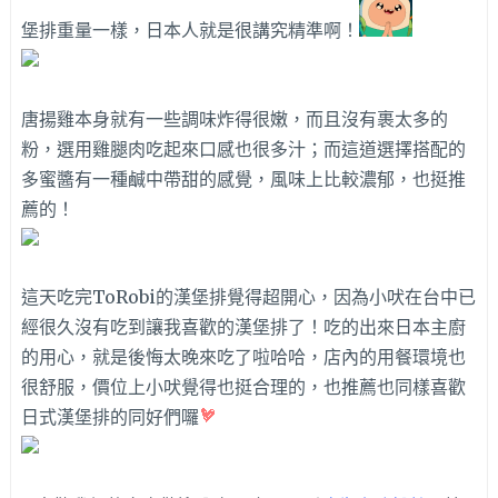
堡排重量一樣，日本人就是很講究精準啊！
唐揚雞本身就有一些調味炸得很嫩，而且沒有裹太多的
粉，選用雞腿肉吃起來口感也很多汁；而這道選擇搭配的
多蜜醬有一種鹹中帶甜的感覺，風味上比較濃郁，也挺推
薦的！
這天吃完
ToRobi的漢堡排覺得超開心，因為小吠在台中已
經很久沒有吃到讓我喜歡的漢堡排了！吃的出來日本主廚
的用心，就是後悔太晚來吃了啦哈哈，店內的用餐環境也
很舒服，價位上小吠覺得也挺合理的，也推薦也同樣喜歡
日式漢堡排的同好們囉