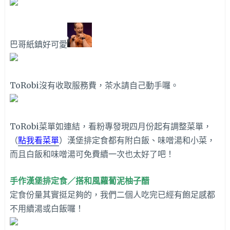
巴哥紙鎮好可愛
ToRobi沒有收取服務費，茶水請自己動手囉。
ToRobi菜單如連結，看粉專發現四月份起有調整菜單，
（
點我看菜單
）漢堡排定食都有附白飯、味噌湯和小菜，
而且白飯和味噌湯可免費續一次也太好了吧！
手作漢堡排定食／搭和風蘿蔔泥柚子醋
定食份量其實挺足夠的，我們二個人吃完已經有飽足感都
不用續湯或白飯囉！