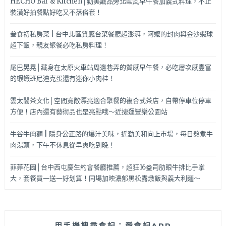
HECHO Bar & Kitchen│勤美誠品旁北歐風早午餐加義式料理，不止
裝潢好拍餐點好吃又不落俗套！
叁食初私房菜 | 台中北區質感台菜餐廳超澎湃，阿嬤的封肉與金沙蝦球
超下飯，親友聚餐必吃私房料理！
尾巴晃晃│藏身在太原火車站周邊巷弄的質感早午餐，必吃層次感豐富
的蝦蝦班尼迪克蛋還有迷你小肉桂！
雲太閒茶文化│空間寬敞漂亮適合聚餐的複合式茶店，自帶停車位停車
方便！店內還有藝術品也是亮點哦～近捷運豐樂公園站
牛谷牛肉麵 | 隱身公正路的爆汁美味，近勤美和向上市場，每日熬煮牛
肉湯頭，下午不休息從早爽吃到晚！
菲菲花園│台中西屯慶生約會餐廳推薦，超狂16盎司肋眼牛排比手掌
大，套餐買一送一好划算！同場加映濃郁黑松露燉飯與義大利麵～
用手機搜尋食記：愛食記APP