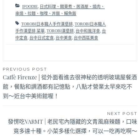
IFOODIE
,
日式料理、關東煮、居酒屋、燒肉、
串燒、拉麵、咖哩、丼飯、鰻魚飯
TOROBI日本職人手作漢堡排
,
TOROBI日本職人
手作漢堡排 菜單
,
TOROBI漢堡排
,
台中和風洋食
,
台
中定食
,
台中日式定食
,
台中美食
,
台中西區美食
文
PREVIOUS POST
Caffè Firenze│從外面看進去很神秘的透明玻璃屋餐酒
章
館，餐點和調酒都有記憶點，八點才營業太早來吃不
導
到～近台中美術館喔！
覽
NEXT POST
發愣吃VARMT | 老民宅內隱藏的文青風麻辣麵，口味
竟多達十種。小菜多樣化選擇，可以一吃再吃啊～