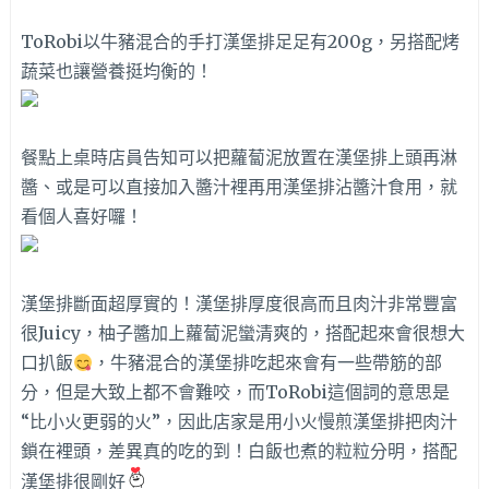
ToRobi以牛豬混合的手打漢堡排足足有200g，另搭配烤
蔬菜也讓營養挺均衡的！
餐點上桌時店員告知可以把蘿蔔泥放置在漢堡排上頭再淋
醬、或是可以直接加入醬汁裡再用漢堡排沾醬汁食用，就
看個人喜好囉！
漢堡排斷面超厚實的！漢堡排厚度很高而且肉汁非常豐富
很Juicy，
柚子醬加上蘿蔔泥蠻清爽的，搭配起來會很想大
口扒飯
，牛豬混合的漢堡排吃起來會有一些帶筋的部
分，但是大致上都不會難咬，
而ToRobi這個詞的意思是
“比小火更弱的火”，因此店家是用小火慢煎漢堡排把肉汁
鎖在裡頭，差異真的吃的到！白飯也煮的粒粒分明，搭配
漢堡排很剛好