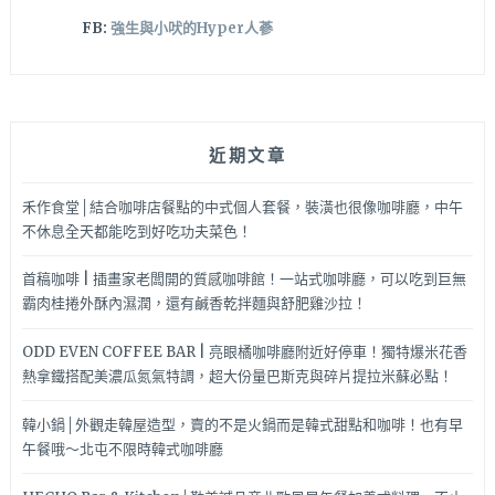
FB:
強生與小吠的Hyper人蔘
近期文章
禾作食堂│結合咖啡店餐點的中式個人套餐，裝潢也很像咖啡廳，中午
不休息全天都能吃到好吃功夫菜色！
首稿咖啡 | 插畫家老闆開的質感咖啡館！一站式咖啡廳，可以吃到巨無
霸肉桂捲外酥內濕潤，還有鹹香乾拌麵與舒肥雞沙拉！
ODD EVEN COFFEE BAR | 亮眼橘咖啡廳附近好停車！獨特爆米花香
熱拿鐵搭配美濃瓜氮氣特調，超大份量巴斯克與碎片提拉米蘇必點！
韓小鍋│外觀走韓屋造型，賣的不是火鍋而是韓式甜點和咖啡！也有早
午餐哦～北屯不限時韓式咖啡廳