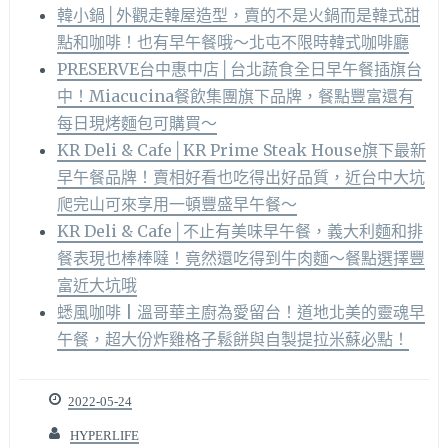
韓小鍋│外觀走韓屋造型，賣的不是火鍋而是韓式甜
點和咖啡！也有早午餐哦～北屯不限時韓式咖啡廳
PRESERVE台中惠中店│台北蔬食全日早午餐插旗台
中！Miacucina餐飲集團旗下品牌，餐點豐富還有
每日現烤麵包可購買～
KR Deli & Cafe│KR Prime Steak House旗下最新
早午餐品牌！賣相好看也吃得出好品質，近台中大坑
爬完山可來享用一頓豐盛早午餐～
KR Deli & Cafe│不止有美味早午餐，義大利麵和排
餐表現也棒棒噠！竟然還吃得到牛肉麵～餐點選擇豐
富近大坑哦
蟋風咖啡 | 溫哥華主廚為愛留台！道地北美的靈魂早
午餐，超大份炸雞格子鬆餅與自製提拉米蘇必點！
2022-05-24
HYPERLIFE