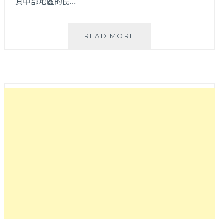
其中部地區的民…
金
READ MORE
佳
億
手
工
沙
發
│47
年
MIT
老
字
號，
工
廠
直
營
手