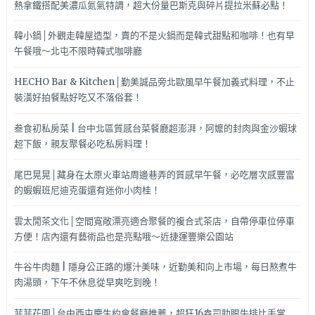
熱拿鐵搭配美濃瓜氮氣特調，超大份量巴斯克與碎片提拉米蘇必點！
韓小鍋│外觀走韓屋造型，賣的不是火鍋而是韓式甜點和咖啡！也有早
午餐哦～北屯不限時韓式咖啡廳
HECHO Bar & Kitchen│勤美誠品旁北歐風早午餐加義式料理，不止
裝潢好拍餐點好吃又不落俗套！
叁食初私房菜 | 台中北區質感台菜餐廳超澎湃，阿嬤的封肉與金沙蝦球
超下飯，親友聚餐必吃私房料理！
尾巴晃晃│藏身在太原火車站周邊巷弄的質感早午餐，必吃層次感豐富
的蝦蝦班尼迪克蛋還有迷你小肉桂！
雲太閒茶文化│空間寬敞漂亮適合聚餐的複合式茶店，自帶停車位停車
方便！店內還有藝術品也是亮點哦～近捷運豐樂公園站
牛谷牛肉麵 | 隱身公正路的爆汁美味，近勤美和向上市場，每日熬煮牛
肉湯頭，下午不休息從早爽吃到晚！
菲菲花園│台中西屯慶生約會餐廳推薦，超狂16盎司肋眼牛排比手掌