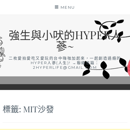
Skip
MENU
to
content
強生與小吠的HYPER人
蔘~
二枚愛拍愛吃又愛玩的台中嗨咖加起來，一起創造過癮的
HYPER人蔘(人生)! →聯絡信箱：
2HYPERLIFE@GMAIL.COM
標籤:
MIT沙發