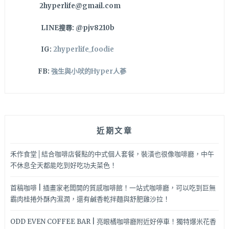
2hyperlife@gmail.com
膠
坐
LINE搜尋: @pjv8210b
墊
直
IG:
2hyperlife_foodie
接
提
FB:
強生與小吠的Hyper人蔘
供
10
年
保
固，
近期文章
台
中
沙
禾作食堂│結合咖啡店餐點的中式個人套餐，裝潢也很像咖啡廳，中午
發
不休息全天都能吃到好吃功夫菜色！
推
薦！
首稿咖啡 | 插畫家老闆開的質感咖啡館！一站式咖啡廳，可以吃到巨無
霸肉桂捲外酥內濕潤，還有鹹香乾拌麵與舒肥雞沙拉！
ODD EVEN COFFEE BAR | 亮眼橘咖啡廳附近好停車！獨特爆米花香