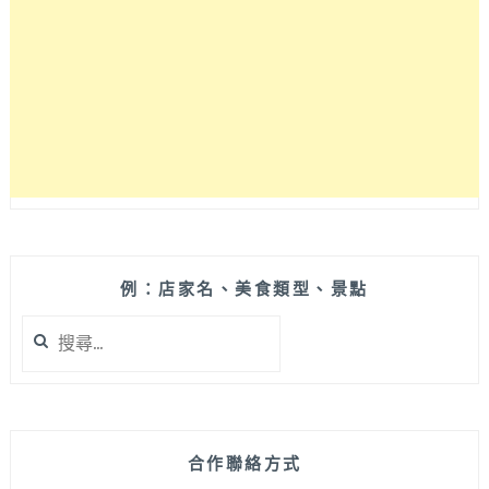
工
訂
做
客
製
化
沙
發。
超
耐
用
柳
例：店家名、美食類型、景點
安
搜
紅
尋
木
關
骨
鍵
架
字:
+專
利
合作聯絡方式
乳