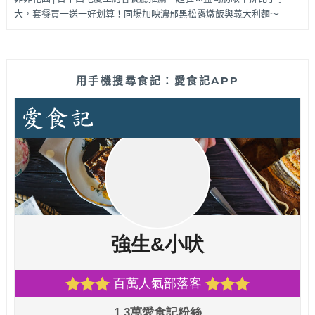
大，套餐買一送一好划算！同場加映濃郁黑松露燉飯與義大利麵～
用手機搜尋食記：愛食記APP