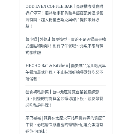
ODD EVEN COFFEE BAR | 亮眼橘咖啡廳附
近好停車！獨特爆米花香熱拿鐵搭配美濃瓜氮
氣特調，超大份量巴斯克與碎片提拉米蘇必
點！
韓小鍋│外觀走韓屋造型，賣的不是火鍋而是韓
式甜點和咖啡！也有早午餐哦～北屯不限時韓
式咖啡廳
HECHO Bar & Kitchen│勤美誠品旁北歐風早
午餐加義式料理，不止裝潢好拍餐點好吃又不
落俗套！
叁食初私房菜 | 台中北區質感台菜餐廳超澎
湃，阿嬤的封肉與金沙蝦球超下飯，親友聚餐
必吃私房料理！
尾巴晃晃│藏身在太原火車站周邊巷弄的質感早
午餐，必吃層次感豐富的蝦蝦班尼迪克蛋還有
迷你小肉桂！