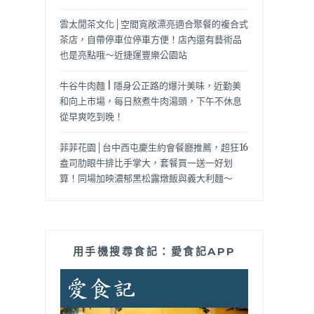
雲太閒茶文化│空間寬敞漂亮適合聚餐的複合式
茶店，自帶停車位停車方便！店內還有藝術品
也是亮點哦～近捷運豐樂公園站
牛谷牛肉麵 | 隱身公正路的爆汁美味，近勤美
和向上市場，每日熬煮牛肉湯頭，下午不休息
從早爽吃到晚！
菲菲花園│台中西屯慶生約會餐廳推薦，超狂16
盎司肋眼牛排比手掌大，套餐買一送一好划
算！同場加映濃郁黑松露燉飯與義大利麵～
用手機搜尋食記：愛食記APP