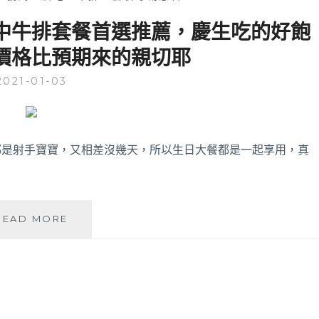
 台中牛排套餐首選推薦，慶生吃的好飽
價格比預期來的親切耶
2021-01-03
都是射手寶寶，又相差沒幾天，所以生日大餐都是一起享用，真
MEATGQ
READ MORE
橡
木
炙
燒
牛
排