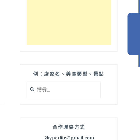
例：店家名、美食類型、景點
搜
尋
關
鍵
字:
合作聯絡方式
2hyperlife@gmail.com