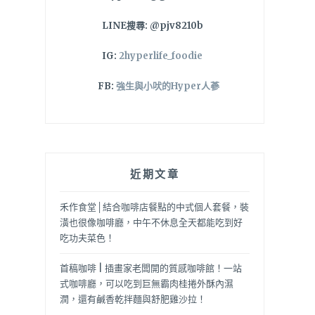
LINE搜尋: @pjv8210b
IG:
2hyperlife_foodie
FB:
強生與小吠的Hyper人蔘
近期文章
禾作食堂│結合咖啡店餐點的中式個人套餐，裝
潢也很像咖啡廳，中午不休息全天都能吃到好
吃功夫菜色！
首稿咖啡 | 插畫家老闆開的質感咖啡館！一站
式咖啡廳，可以吃到巨無霸肉桂捲外酥內濕
潤，還有鹹香乾拌麵與舒肥雞沙拉！