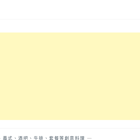
、義式、酒吧、牛排、套餐等創意料理
—