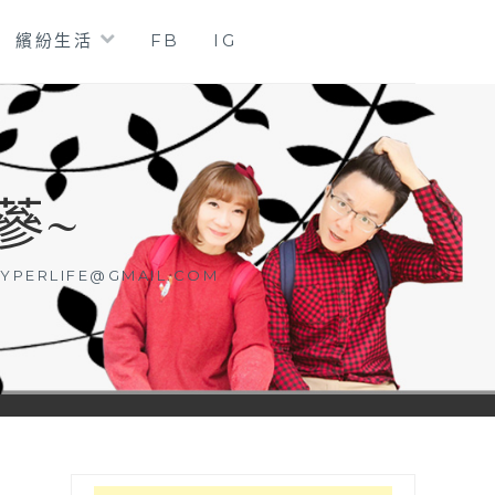
繽紛生活
FB
IG
蔘~
YPERLIFE@GMAIL.COM