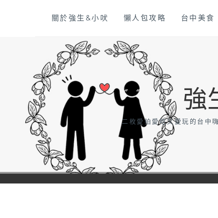
Skip
關於強生&小吠
懶人包攻略
台中美食
to
content
強
二枚愛拍愛吃又愛玩的台中嗨