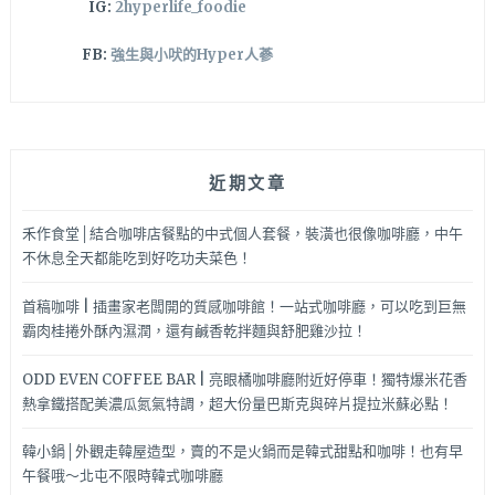
IG:
2hyperlife_foodie
FB:
強生與小吠的Hyper人蔘
近期文章
禾作食堂│結合咖啡店餐點的中式個人套餐，裝潢也很像咖啡廳，中午
不休息全天都能吃到好吃功夫菜色！
首稿咖啡 | 插畫家老闆開的質感咖啡館！一站式咖啡廳，可以吃到巨無
霸肉桂捲外酥內濕潤，還有鹹香乾拌麵與舒肥雞沙拉！
ODD EVEN COFFEE BAR | 亮眼橘咖啡廳附近好停車！獨特爆米花香
熱拿鐵搭配美濃瓜氮氣特調，超大份量巴斯克與碎片提拉米蘇必點！
韓小鍋│外觀走韓屋造型，賣的不是火鍋而是韓式甜點和咖啡！也有早
午餐哦～北屯不限時韓式咖啡廳