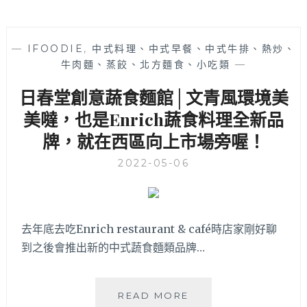
—
IFOODIE
,
中式料理、中式早餐、中式牛排、熱炒、
牛肉麵、蒸餃、北方麵食、小吃類
—
日春堂創意蔬食麵館│文青風環境美
美噠，也是Enrich蔬食料理全新品
牌，就在西區向上市場旁喔！
2022-05-06
去年底去吃Enrich restaurant & café時店家剛好聊
到之後會推出新的中式蔬食麵類品牌…
日
READ MORE