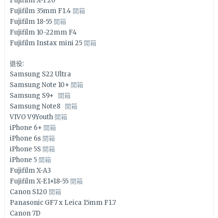
Fujifilm X-T20
Fujifilm 35mm F1.4
開箱
Fujifilm 18-55
開箱
Fujifilm 10-22mm F4
Fujifilm Instax mini 25
開箱
退役:
Samsung S22 Ultra
Samsung Note 10+
開箱
Samsung S9+
開箱
Samsung Note8
開箱
VIVO V9Youth
開箱
iPhone 6+
開箱
iPhone 6s
開箱
iPhone 5S
開箱
iPhone 5
開箱
Fujifilm X-A3
Fujifilm X-E1+18-55
開箱
Canon S120
開箱
Panasonic GF7 x Leica 15mm F1.7
Canon 7D