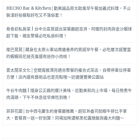
HECHO Bar & Kitchen│勤美誠品旁北歐風早午餐加義式料理，不止
裝潢好拍餐點好吃又不落俗套！
叁食初私房菜 | 台中北區質感台菜餐廳超澎湃，阿嬤的封肉與金沙蝦球
超下飯，親友聚餐必吃私房料理！
尾巴晃晃│藏身在太原火車站周邊巷弄的質感早午餐，必吃層次感豐富
的蝦蝦班尼迪克蛋還有迷你小肉桂！
雲太閒茶文化│空間寬敞漂亮適合聚餐的複合式茶店，自帶停車位停車
方便！店內還有藝術品也是亮點哦～近捷運豐樂公園站
牛谷牛肉麵 | 隱身公正路的爆汁美味，近勤美和向上市場，每日熬煮牛
肉湯頭，下午不休息從早爽吃到晚！
菲菲花園│台中西屯慶生約會餐廳推薦，超狂16盎司肋眼牛排比手掌
大，套餐買一送一好划算！同場加映濃郁黑松露燉飯與義大利麵～