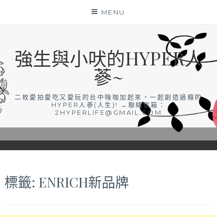
Skip
MENU
to
content
強生與小吠的HYPER人
蔘~
二枚愛拍愛吃又愛玩的台中嗨咖加起來，一起創造過癮的
HYPER人蔘(人生)! →聯絡信箱：
2HYPERLIFE@GMAIL.COM
標籤:
ENRICH新品牌