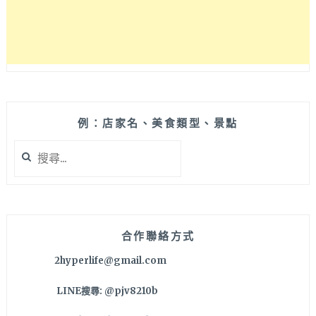
食
料
理
全
新
品
牌，
就
例：店家名、美食類型、景點
在
搜
西
尋
區
關
向
鍵
上
字:
市
場
合作聯絡方式
旁
2hyperlife@gmail.com
喔！
LINE搜尋: @pjv8210b