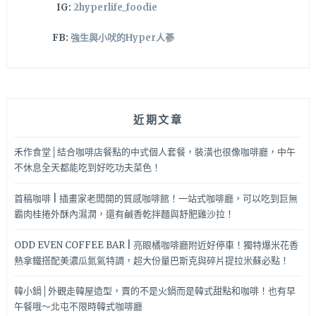
IG:
2hyperlife_foodie
FB:
強生與小吠的Hyper人蔘
近期文章
禾作食堂│結合咖啡店餐點的中式個人套餐，裝潢也很像咖啡廳，中午
不休息全天都能吃到好吃功夫菜色！
首稿咖啡 | 插畫家老闆開的質感咖啡館！一站式咖啡廳，可以吃到巨無
霸肉桂捲外酥內濕潤，還有鹹香乾拌麵與舒肥雞沙拉！
ODD EVEN COFFEE BAR | 亮眼橘咖啡廳附近好停車！獨特爆米花香
熱拿鐵搭配美濃瓜氮氣特調，超大份量巴斯克與碎片提拉米蘇必點！
韓小鍋│外觀走韓屋造型，賣的不是火鍋而是韓式甜點和咖啡！也有早
午餐哦～北屯不限時韓式咖啡廳