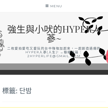
Skip
MENU
to
content
強生與小吠的HYPER人
蔘~
二枚愛拍愛吃又愛玩的台中嗨咖加起來，一起創造過癮的
HYPER人蔘(人生)! →聯絡信箱：
2HYPERLIFE@GMAIL.COM
標籤:
단밤