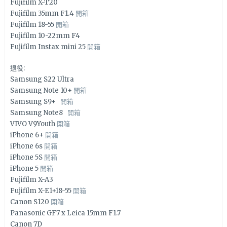
Fujifilm X-T20
Fujifilm 35mm F1.4
開箱
Fujifilm 18-55
開箱
Fujifilm 10-22mm F4
Fujifilm Instax mini 25
開箱
退役:
Samsung S22 Ultra
Samsung Note 10+
開箱
Samsung S9+
開箱
Samsung Note8
開箱
VIVO V9Youth
開箱
iPhone 6+
開箱
iPhone 6s
開箱
iPhone 5S
開箱
iPhone 5
開箱
Fujifilm X-A3
Fujifilm X-E1+18-55
開箱
Canon S120
開箱
Panasonic GF7 x Leica 15mm F1.7
Canon 7D