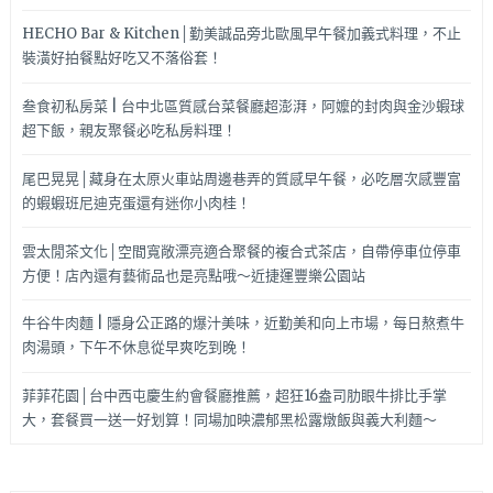
HECHO Bar & Kitchen│勤美誠品旁北歐風早午餐加義式料理，不止
裝潢好拍餐點好吃又不落俗套！
叁食初私房菜 | 台中北區質感台菜餐廳超澎湃，阿嬤的封肉與金沙蝦球
超下飯，親友聚餐必吃私房料理！
尾巴晃晃│藏身在太原火車站周邊巷弄的質感早午餐，必吃層次感豐富
的蝦蝦班尼迪克蛋還有迷你小肉桂！
雲太閒茶文化│空間寬敞漂亮適合聚餐的複合式茶店，自帶停車位停車
方便！店內還有藝術品也是亮點哦～近捷運豐樂公園站
牛谷牛肉麵 | 隱身公正路的爆汁美味，近勤美和向上市場，每日熬煮牛
肉湯頭，下午不休息從早爽吃到晚！
菲菲花園│台中西屯慶生約會餐廳推薦，超狂16盎司肋眼牛排比手掌
大，套餐買一送一好划算！同場加映濃郁黑松露燉飯與義大利麵～