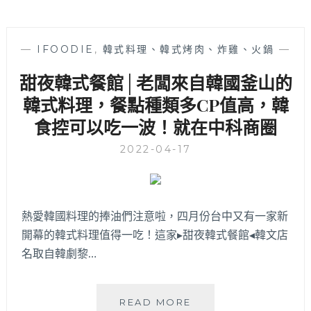
—
IFOODIE
,
韓式料理、韓式烤肉、炸雞、火鍋
—
甜夜韓式餐館│老闆來自韓國釜山的
韓式料理，餐點種類多CP值高，韓
食控可以吃一波！就在中科商圈
2022-04-17
熱愛韓國料理的捧油們注意啦，四月份台中又有一家新
開幕的韓式料理值得一吃！這家▸甜夜韓式餐館◂韓文店
名取自韓劇黎…
甜
READ MORE