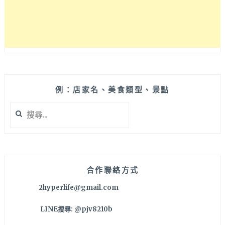
種
類
多
CP
值
高，
韓
食
例：店家名、美食類型、景點
控
搜
可
尋
以
關
吃
鍵
一
字:
波！
就
合作聯絡方式
在
2hyperlife@gmail.com
中
科
LINE搜尋: @pjv8210b
商
圈