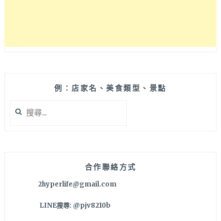
湯
好
夠
味！
台
中
麗
寶
例：店家名、美食類型、景點
OUTLET
搜
韓
尋
式
關
美
鍵
食
字:
好
選
合作聯絡方式
擇
2hyperlife@gmail.com
～
LINE搜尋: @pjv8210b