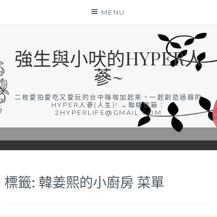
Skip
MENU
to
content
強生與小吠的HYPER人
蔘~
二枚愛拍愛吃又愛玩的台中嗨咖加起來，一起創造過癮的
HYPER人蔘(人生)! →聯絡信箱：
2HYPERLIFE@GMAIL.COM
標籤:
韓姜熙的小廚房 菜單