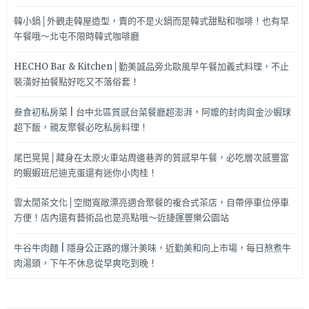
韓小鍋│外觀走韓屋造型，賣的不是火鍋而是韓式甜點和咖啡！也有早
午餐哦～北屯不限時韓式咖啡廳
HECHO Bar & Kitchen│勤美誠品旁北歐風早午餐加義式料理，不止
裝潢好拍餐點好吃又不落俗套！
叁食初私房菜 | 台中北區質感台菜餐廳超澎湃，阿嬤的封肉與金沙蝦球
超下飯，親友聚餐必吃私房料理！
尾巴晃晃│藏身在太原火車站周邊巷弄的質感早午餐，必吃層次感豐富
的蝦蝦班尼迪克蛋還有迷你小肉桂！
雲太閒茶文化│空間寬敞漂亮適合聚餐的複合式茶店，自帶停車位停車
方便！店內還有藝術品也是亮點哦～近捷運豐樂公園站
牛谷牛肉麵 | 隱身公正路的爆汁美味，近勤美和向上市場，每日熬煮牛
肉湯頭，下午不休息從早爽吃到晚！