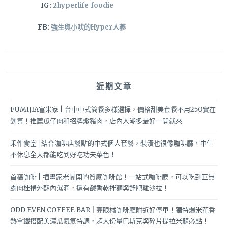
IG:
2hyperlife_foodie
FB:
強生與小吠的Hyper人蔘
近期文章
FUMIJIA富米家 | 台中中式簡餐多樣選擇，價格甜美套餐不用250實在
划算！推薦瓜仔肉和招牌燉豬肉，店內人潮多最好一開就來
禾作食堂│結合咖啡店餐點的中式個人套餐，裝潢也很像咖啡廳，中午
不休息全天都能吃到好吃功夫菜色！
首稿咖啡 | 插畫家老闆開的質感咖啡館！一站式咖啡廳，可以吃到巨無
霸肉桂捲外酥內濕潤，還有鹹香乾拌麵與舒肥雞沙拉！
ODD EVEN COFFEE BAR | 亮眼橘咖啡廳附近好停車！獨特爆米花香
熱拿鐵搭配美濃瓜氮氣特調，超大份量巴斯克與碎片提拉米蘇必點！