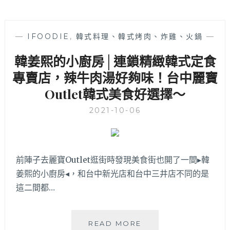
—
IFOODIE
,
韓式料理、韓式烤肉、炸雞、火鍋
—
韓姜熙的小廚房│連鎖精緻韓式定食
專賣店，辣牛肉湯好夠味！台中麗寶
Outlet韓式美食好選擇～
2021-10-06
前陣子去麗寶Outlet逛街時發現美食街也開了一間▸韓
姜熙的小廚房◂，和台中新光店和台中三井店不同的是
這二間都…
韓
READ MORE