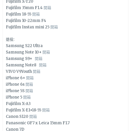
Fujifilm X-T20
Fujifilm 35mm F1.4
開箱
Fujifilm 18-55
開箱
Fujifilm 10-22mm F4
Fujifilm Instax mini 25
開箱
退役:
Samsung S22 Ultra
Samsung Note 10+
開箱
Samsung S9+
開箱
Samsung Note8
開箱
VIVO V9Youth
開箱
iPhone 6+
開箱
iPhone 6s
開箱
iPhone 5S
開箱
iPhone 5
開箱
Fujifilm X-A3
Fujifilm X-E1+18-55
開箱
Canon S120
開箱
Panasonic GF7 x Leica 15mm F1.7
Canon 7D