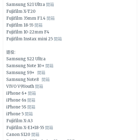
Samsung S21 Ultra
開箱
Fujifilm X-T20
Fujifilm 35mm F1.4
開箱
Fujifilm 18-55
開箱
Fujifilm 10-22mm F4
Fujifilm Instax mini 25
開箱
退役:
Samsung S22 Ultra
Samsung Note 10+
開箱
Samsung S9+
開箱
Samsung Note8
開箱
VIVO V9Youth
開箱
iPhone 6+
開箱
iPhone 6s
開箱
iPhone 5S
開箱
iPhone 5
開箱
Fujifilm X-A3
Fujifilm X-E1+18-55
開箱
Canon S120
開箱