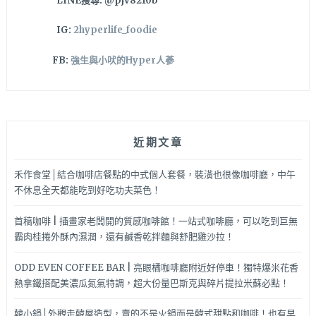
LINE搜尋: @pjv8210b
IG:
2hyperlife_foodie
FB:
強生與小吠的Hyper人蔘
近期文章
禾作食堂│結合咖啡店餐點的中式個人套餐，裝潢也很像咖啡廳，中午
不休息全天都能吃到好吃功夫菜色！
首稿咖啡 | 插畫家老闆開的質感咖啡館！一站式咖啡廳，可以吃到巨無
霸肉桂捲外酥內濕潤，還有鹹香乾拌麵與舒肥雞沙拉！
ODD EVEN COFFEE BAR | 亮眼橘咖啡廳附近好停車！獨特爆米花香
熱拿鐵搭配美濃瓜氮氣特調，超大份量巴斯克與碎片提拉米蘇必點！
韓小鍋│外觀走韓屋造型，賣的不是火鍋而是韓式甜點和咖啡！也有早