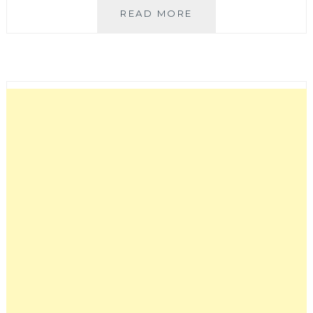
非
READ MORE
常
泰
VERY
THAI│
台
中
大
遠
百
泰
式
美
食
好
選
擇，
瓦
城
集