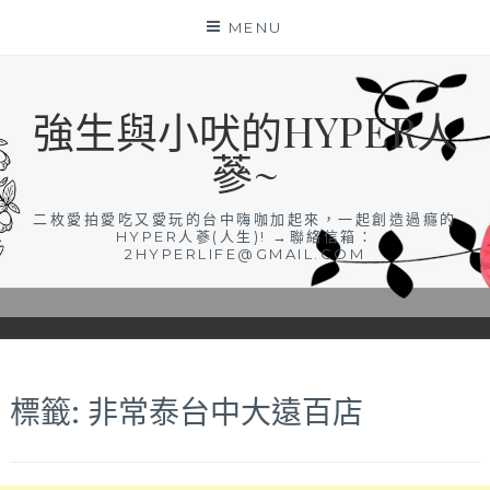
Skip
MENU
to
content
強生與小吠的HYPER人
蔘~
二枚愛拍愛吃又愛玩的台中嗨咖加起來，一起創造過癮的
HYPER人蔘(人生)! →聯絡信箱：
2HYPERLIFE@GMAIL.COM
標籤:
非常泰台中大遠百店