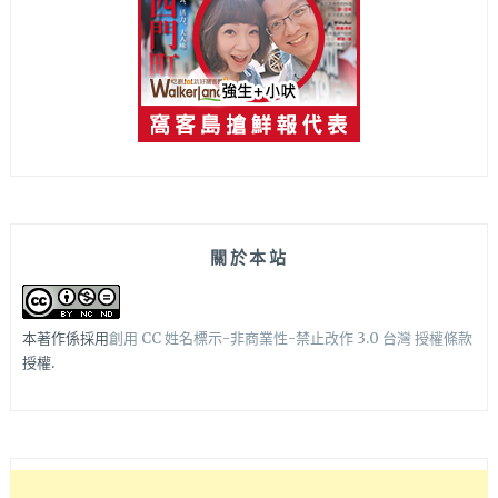
關於本站
本著作係採用
創用 CC 姓名標示-非商業性-禁止改作 3.0 台灣 授權條款
授權.