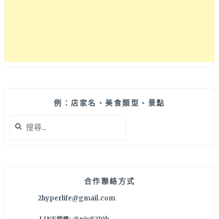
團
旗
下
泰
式
品
牌，
持
HAPPY
GO
例：店家名、美食類型、景點
卡
搜
單
尋
點
關
可
鍵
打
字:
95
折
合作聯絡方式
～
2hyperlife@gmail.com