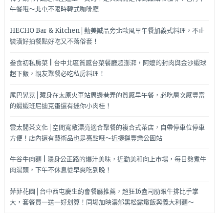
午餐哦～北屯不限時韓式咖啡廳
HECHO Bar & Kitchen│勤美誠品旁北歐風早午餐加義式料理，不止
裝潢好拍餐點好吃又不落俗套！
叁食初私房菜 | 台中北區質感台菜餐廳超澎湃，阿嬤的封肉與金沙蝦球
超下飯，親友聚餐必吃私房料理！
尾巴晃晃│藏身在太原火車站周邊巷弄的質感早午餐，必吃層次感豐富
的蝦蝦班尼迪克蛋還有迷你小肉桂！
雲太閒茶文化│空間寬敞漂亮適合聚餐的複合式茶店，自帶停車位停車
方便！店內還有藝術品也是亮點哦～近捷運豐樂公園站
牛谷牛肉麵 | 隱身公正路的爆汁美味，近勤美和向上市場，每日熬煮牛
肉湯頭，下午不休息從早爽吃到晚！
菲菲花園│台中西屯慶生約會餐廳推薦，超狂16盎司肋眼牛排比手掌
大，套餐買一送一好划算！同場加映濃郁黑松露燉飯與義大利麵～