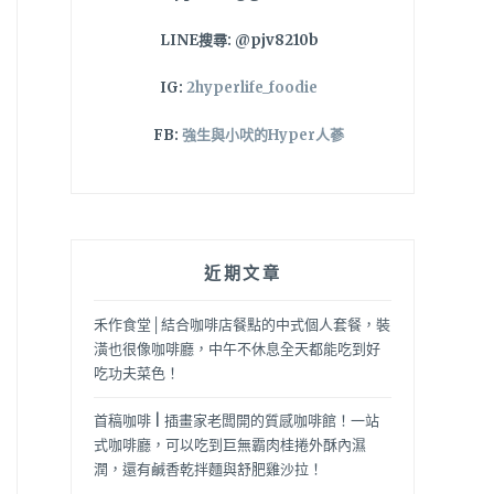
LINE搜尋: @pjv8210b
IG:
2hyperlife_foodie
FB:
強生與小吠的Hyper人蔘
近期文章
禾作食堂│結合咖啡店餐點的中式個人套餐，裝
潢也很像咖啡廳，中午不休息全天都能吃到好
吃功夫菜色！
首稿咖啡 | 插畫家老闆開的質感咖啡館！一站
式咖啡廳，可以吃到巨無霸肉桂捲外酥內濕
潤，還有鹹香乾拌麵與舒肥雞沙拉！