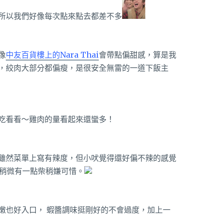
所以我們好像每次點來點去都差不多
像
中友百貨樓上的Nara Thai
會帶點偏甜感，算是我
，絞肉大部分都偏瘦，是很安全無雷的一道下飯主
吃看看～雞肉的量看起來還蠻多！
雖然菜單上寫有辣度，但小吠覺得還好偏不辣的感覺
稍微有一點柴稍嫌可惜。
嫩也好入口， 蝦醬調味挺剛好的不會過度，加上一