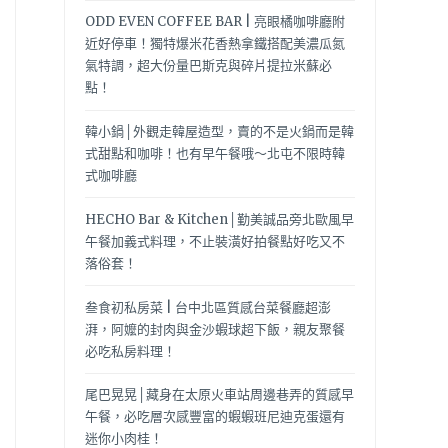
ODD EVEN COFFEE BAR | 亮眼橘咖啡廳附
近好停車！獨特爆米花香熱拿鐵搭配美濃瓜氮
氣特調，超大份量巴斯克與碎片提拉米蘇必
點！
韓小鍋│外觀走韓屋造型，賣的不是火鍋而是韓
式甜點和咖啡！也有早午餐哦～北屯不限時韓
式咖啡廳
HECHO Bar & Kitchen│勤美誠品旁北歐風早
午餐加義式料理，不止裝潢好拍餐點好吃又不
落俗套！
叁食初私房菜 | 台中北區質感台菜餐廳超澎
湃，阿嬤的封肉與金沙蝦球超下飯，親友聚餐
必吃私房料理！
尾巴晃晃│藏身在太原火車站周邊巷弄的質感早
午餐，必吃層次感豐富的蝦蝦班尼迪克蛋還有
迷你小肉桂！