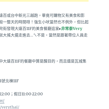
遠百或台中新光三越跑，畢竟可購物又有美食和影
殺一整天的時間呀！強生小吠當然也不例外，但比起
街發現大遠百11F的美食餐廳這家▸
非常泰Very
就大搖大擺走進去…ㄟ不是，當然是跟著帶位人員走
中大遠百11F的餐廳中算是醒目的，而且還是瓦城集
號北棟11F
2:00；假日11:00-22:00
tw/
/verythai/