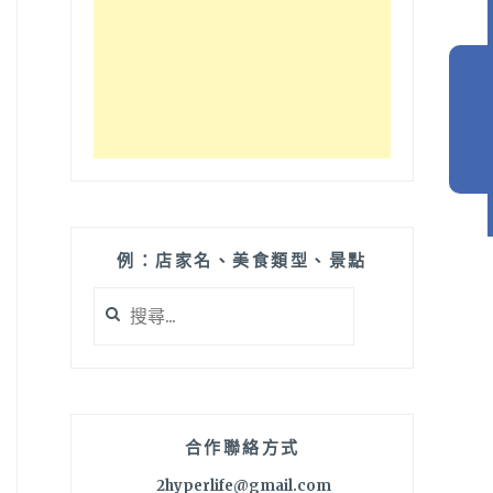
例：店家名、美食類型、景點
搜
尋
關
鍵
字:
合作聯絡方式
2hyperlife@gmail.com