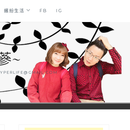
繽紛生活
FB
IG
蔘~
YPERLIFE@GMAIL.COM