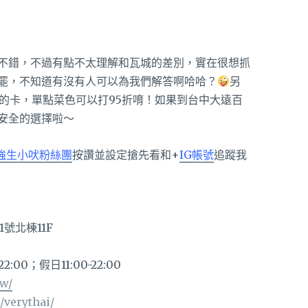
不錯，不過有點不太理解和瓦城的差別，實在很想抓
罷，不知道有沒有人可以為我們解答啊哈哈？
另
GO的卡，單點菜色可以打95折唷！如果到台中大遠百
安全的選擇啦～
強生小吠粉絲團
按讚並設定搶先看和+
IG帳號
追蹤我
號北棟11F
2:00；假日11:00-22:00
tw/
/verythai/