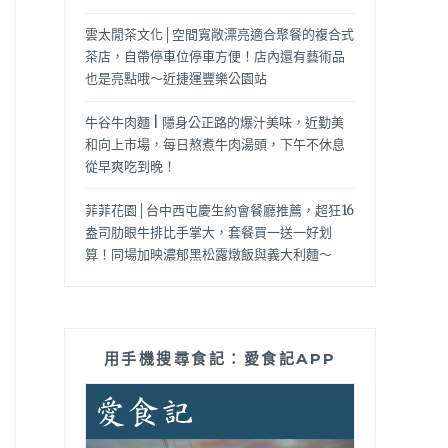
雲太閒茶文化│空間寬敞漂亮適合聚餐的複合式
茶店，自帶停車位停車方便！店內還有藝術品
也是亮點哦～近捷運豐樂公園站
牛谷牛肉麵 | 隱身公正路的爆汁美味，近勤美
和向上市場，每日熬煮牛肉湯頭，下午不休息
從早爽吃到晚！
菲菲花園│台中西屯慶生約會餐廳推薦，超狂16
盎司肋眼牛排比手掌大，套餐買一送一好划
算！同場加映濃郁黑松露燉飯與義大利麵～
用手機搜尋食記：愛食記APP