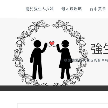
Skip
關於強生&小吠
懶人包攻略
台中美食
to
content
強
二枚愛拍愛吃又愛玩的台中嗨