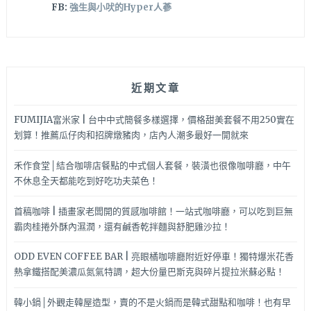
FB:
強生與小吠的Hyper人蔘
近期文章
FUMIJIA富米家 | 台中中式簡餐多樣選擇，價格甜美套餐不用250實在
划算！推薦瓜仔肉和招牌燉豬肉，店內人潮多最好一開就來
禾作食堂│結合咖啡店餐點的中式個人套餐，裝潢也很像咖啡廳，中午
不休息全天都能吃到好吃功夫菜色！
首稿咖啡 | 插畫家老闆開的質感咖啡館！一站式咖啡廳，可以吃到巨無
霸肉桂捲外酥內濕潤，還有鹹香乾拌麵與舒肥雞沙拉！
ODD EVEN COFFEE BAR | 亮眼橘咖啡廳附近好停車！獨特爆米花香
熱拿鐵搭配美濃瓜氮氣特調，超大份量巴斯克與碎片提拉米蘇必點！
韓小鍋│外觀走韓屋造型，賣的不是火鍋而是韓式甜點和咖啡！也有早