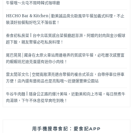
午餐哦～北屯不限時韓式咖啡廳
HECHO Bar & Kitchen│勤美誠品旁北歐風早午餐加義式料理，不止
裝潢好拍餐點好吃又不落俗套！
叁食初私房菜 | 台中北區質感台菜餐廳超澎湃，阿嬤的封肉與金沙蝦球
超下飯，親友聚餐必吃私房料理！
尾巴晃晃│藏身在太原火車站周邊巷弄的質感早午餐，必吃層次感豐富
的蝦蝦班尼迪克蛋還有迷你小肉桂！
雲太閒茶文化│空間寬敞漂亮適合聚餐的複合式茶店，自帶停車位停車
方便！店內還有藝術品也是亮點哦～近捷運豐樂公園站
牛谷牛肉麵 | 隱身公正路的爆汁美味，近勤美和向上市場，每日熬煮牛
肉湯頭，下午不休息從早爽吃到晚！
用手機搜尋食記：愛食記APP