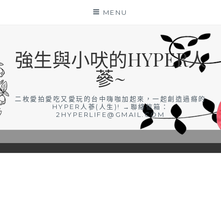
Skip
MENU
to
content
強生與小吠的HYPER人
蔘~
二枚愛拍愛吃又愛玩的台中嗨咖加起來，一起創造過癮的
HYPER人蔘(人生)! →聯絡信箱：
2HYPERLIFE@GMAIL.COM