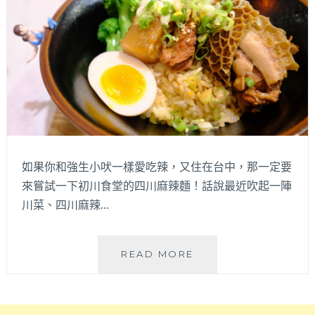
試
看
這
間
包
準
刷
新
你
對
如果你和強生小吠一樣愛吃辣，又住在台中，那一定要
麻
辣
來嘗試一下初川食堂的四川麻辣麵！話說最近吹起一陣
鍋
川菜、四川麻辣…
的
定
義。
初
READ MORE
瓦
川
庫
食
燒
堂
肉