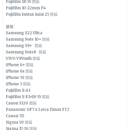
Fujifilm 18-55
開箱
Fujifilm 10-22mm F4
Fujifilm Instax mini 25
開箱
退役:
Samsung S22 Ultra
Samsung Note 10+
開箱
Samsung S9+
開箱
Samsung Note8
開箱
VIVO V9Youth
開箱
iPhone 6+
開箱
iPhone 6s
開箱
iPhone 5S
開箱
iPhone 5
開箱
Fujifilm X-A3
Fujifilm X-E1+18-55
開箱
Canon S120
開箱
Panasonic GF7 x Leica 15mm F1.7
Canon 7D
Sigma 50
開箱
Sigma 17-70
開箱