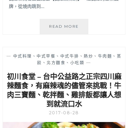
牌，從燒肉跳到…
瓦
READ MORE
庫
麻
辣
鍋
—
中式料理、中式早餐、中式牛排、熱炒、牛肉麵、蒸
|
餃、北方麵食、小吃類
—
台
中
初川食堂 – 台中公益路之正宗四川麻
麻
辣
辣麵食，有麻辣魂的儘管來挑戰！牛
鍋
肉三寶麵、乾拌麵、雞排飯都讓人想
你
到就流口水
吃
膩
2017-08-28
了，
來
試