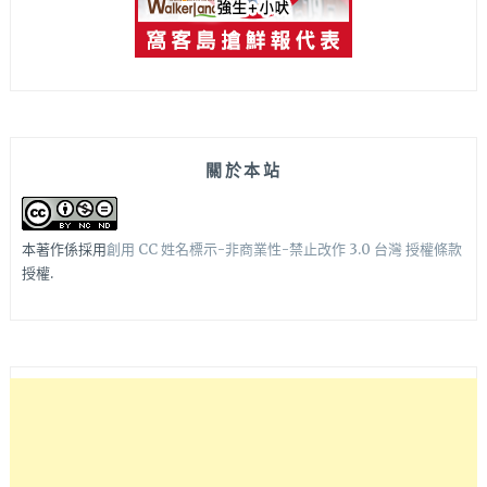
關於本站
本著作係採用
創用 CC 姓名標示-非商業性-禁止改作 3.0 台灣 授權條款
授權.