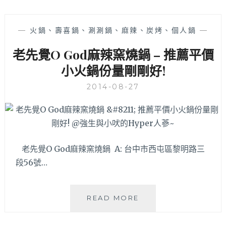
管
來
挑
—
火鍋、壽喜鍋、涮涮鍋、麻辣、炭烤、個人鍋
—
戰！
老先覺O God麻辣窯燒鍋 – 推薦平價
牛
肉
小火鍋份量剛剛好!
三
寶
2014-08-27
麵、
乾
拌
麵、
雞
老先覺O God麻辣窯燒鍋 A: 台中市西屯區黎明路三
排
段56號…
飯
都
讓
人
老
READ MORE
想
先
到
覺