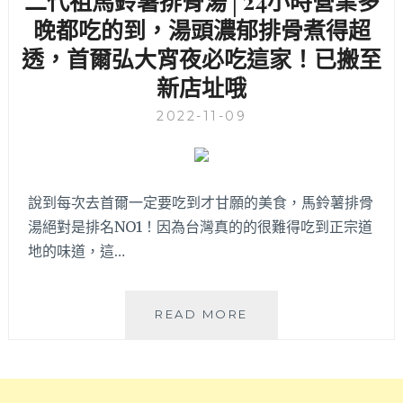
二代祖馬鈴薯排骨湯│24小時營業多
就
口
晚都吃的到，湯頭濃郁排骨煮得超
有
站
二
透，首爾弘大宵夜必吃這家！已搬至
美
家
食！
新店址哦
分
店
2022-11-09
的
辣
炒
雞
排
說到每次去首爾一定要吃到才甘願的美食，馬鈴薯排骨
連
湯絕對是排名NO1！因為台灣真的的很難得吃到正宗道
鎖
地的味道，這…
品
牌！
加
二
READ MORE
了
代
起
祖
司
馬
的
鈴
濃