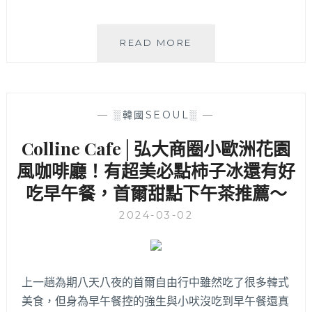
還
有
甜
ANALOG
READ MORE
辣
GARDEN│
風
首
味
爾
炸
弘
—
░韓國SEOUL░
—
雞，
大
夏
早
Colline Cafe│弘大商圈小歐洲花園
天
午
外
風咖啡廳！有超美必點柿子冰還有好
餐
帶
推
吃早午餐，首爾甜點下午茶推薦～
首
薦，
選，
精
2024-03-02
讓
緻
你
澳
一
式
秒
早
上一趟為期八天八夜的首爾自由行中雖然吃了很多韓式
飛
午
韓
美食，但身為早午餐控的強生與小吠沒吃到早午餐還真
餐