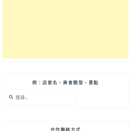
哦！
BURANO，
弘
澎
大
湃
美
早
食
午
推
餐
薦
份
量
超
驚
人，
小
鳥
例：店家名、美食類型、景點
胃
搜
可
尋
別
關
輕
鍵
易
字:
挑
戰！
合作聯絡方式