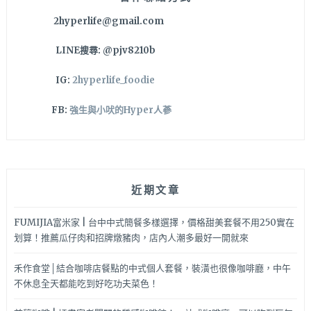
2hyperlife@gmail.com
LINE搜尋: @pjv8210b
IG:
2hyperlife_foodie
FB:
強生與小吠的Hyper人蔘
近期文章
FUMIJIA富米家 | 台中中式簡餐多樣選擇，價格甜美套餐不用250實在
划算！推薦瓜仔肉和招牌燉豬肉，店內人潮多最好一開就來
禾作食堂│結合咖啡店餐點的中式個人套餐，裝潢也很像咖啡廳，中午
不休息全天都能吃到好吃功夫菜色！