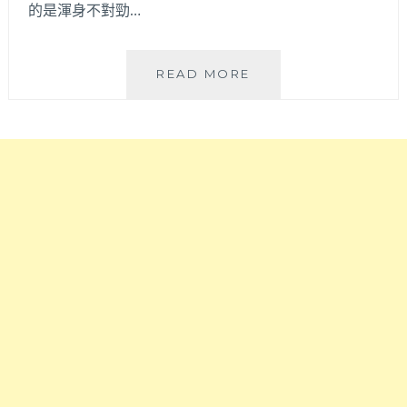
國
風
的是渾身不對勁…
的
格
飽
口
足
味
COLLINE
READ MORE
系
好
CAFE│
美
吃，
弘
味！
距
大
離
商
弘
圈
大
小
入
歐
口
洲
站
花
只
園
要
風
500
咖
公
啡
尺
廳！
有
超