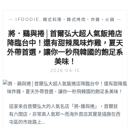
—
IFOODIE
,
韓式料理、韓式烤肉、炸雞、火鍋
—
將．鷄與捲│首爾弘大超人氣飯捲店
降臨台中！還有甜辣風味炸雞，夏天
外帶首選，讓你一秒飛韓國的飽足系
美味！
2026-04-15
這家來自首爾弘大的人氣名店「將•雞與捲」，首爾就
有六間店，非常高人氣耶～而海外首店其實是插旗在西
屯區的市政路上…