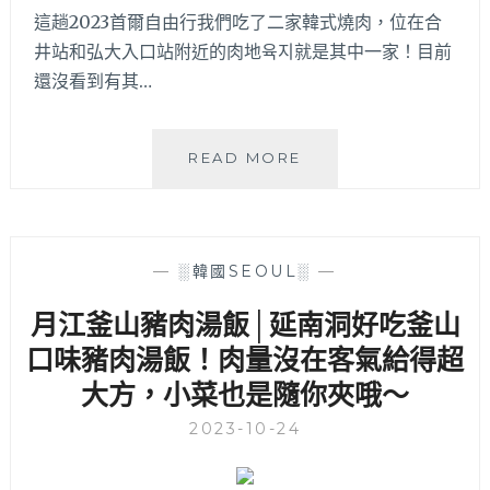
這趟2023首爾自由行我們吃了二家韓式燒肉，位在合
薦
～
井站和弘大入口站附近的肉地육지就是其中一家！目前
還沒看到有其…
肉
READ MORE
地
육
지
│
—
░韓國SEOUL░
—
每
日
月江釜山豬肉湯飯│延南洞好吃釜山
限
口味豬肉湯飯！肉量沒在客氣給得超
量
30
大方，小菜也是隨你夾哦～
份
熟
2023-10-24
成
豬