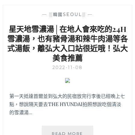
骨
煮
得
—
░韓國SEOUL░
—
超
星天地雪濃湯│在地人會來吃的24H
透，
首
雪濃湯，也有豬骨湯和辣牛肉湯等各
爾
式湯飯，離弘大入口站很近哦！弘大
弘
大
美食推薦
宵
夜
2022-11-08
必
吃
這
家！
第一天抵達首爾並到弘大的民宿放完行李後已經晚上七
已
點，想說隔天要去THE HYUNDAI拍照想說吃個清淡
搬
的雪濃湯…
至
新
店
址
星
READ MORE