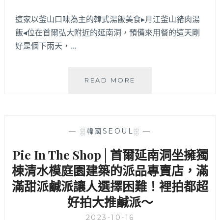
肉，
有
這家以釜山口味為主的韓式湯飯美食▸月江釜山豬肉湯
專
飯◂位在首爾弘大附近的延南洞，預備來用餐的這天剛
人
代
好是個下雨天，…
烤
服
務，
月
READ MORE
小
江
菜
釜
還
山
附
豬
—
░韓國SEOUL░
—
少
肉
見
湯
Pie In The Shop│首爾延南洞坐擁獨
的
飯
醃
棟清水模庭園建築的派品專賣店，滿
│
章
延
滿甜派鹹派讓人選擇困難！裡拍都超
魚
南
哦！
好拍大推鹹派～
洞
首
好
2023-10-16
爾