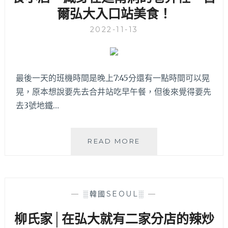
爾弘大入口站美食！
讓
人
2022-11-13
選
擇
困
難！
最後一天的班機時間是晚上7:45分還有一點時間可以晃
裡
拍
晃，原本想說要先去合井站吃早午餐，但後來覺得要先
都
去3號地鐵…
超
好
拍
FROM
READ MORE
大
THE
推
MOM│
鹹
有
派
著
～
—
░韓國SEOUL░
—
媽
媽
柳氏家│在弘大就有二家分店的辣炒
手