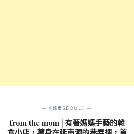
獨
菜
棟
也
清
是
水
隨
模
你
庭
夾
園
哦
建
～
築
的
派
品
專
賣
店，
滿
滿
—
░韓國SEOUL░
—
甜
from the mom│有著媽媽手藝的韓
派
鹹
食小店，藏身在延南洞的巷弄裡，首
派