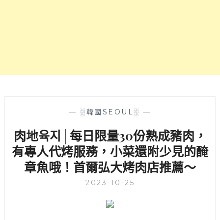
美
必
點
柿
子
冰
還
有
好
吃
早
—
░韓國SEOUL░
—
午
肉地육지│每日限量30份熟成豬肉，
餐，
首
有專人代烤服務，小菜還附少見的醃
爾
章魚哦！首爾弘大烤肉店推薦～
甜
點
2023-10-25
下
午
茶
推