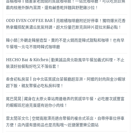
首稿咖啡 | 插畫家老闆開的質感咖啡館！一站式咖啡廳，可以吃到巨無
霸肉桂捲外酥內濕潤，還有鹹香乾拌麵與舒肥雞沙拉！
ODD EVEN COFFEE BAR | 亮眼橘咖啡廳附近好停車！獨特爆米花香
熱拿鐵搭配美濃瓜氮氣特調，超大份量巴斯克與碎片提拉米蘇必點！
韓小鍋│外觀走韓屋造型，賣的不是火鍋而是韓式甜點和咖啡！也有早
午餐哦～北屯不限時韓式咖啡廳
HECHO Bar & Kitchen│勤美誠品旁北歐風早午餐加義式料理，不止
裝潢好拍餐點好吃又不落俗套！
叁食初私房菜 | 台中北區質感台菜餐廳超澎湃，阿嬤的封肉與金沙蝦球
超下飯，親友聚餐必吃私房料理！
尾巴晃晃│藏身在太原火車站周邊巷弄的質感早午餐，必吃層次感豐富
的蝦蝦班尼迪克蛋還有迷你小肉桂！
雲太閒茶文化│空間寬敞漂亮適合聚餐的複合式茶店，自帶停車位停車
方便！店內還有藝術品也是亮點哦～近捷運豐樂公園站