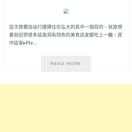
吃
弘
釜
大
山
烤
口
肉
味
這次首爾自由行選擇住在弘大的其中一個目的，就是想
店
豬
要就近把很多延南洞有特色的美食店家都吃上一輪，其
推
肉
中這家▸Pie…
薦
湯
～
飯！
肉
PIE
READ MORE
量
IN
沒
THE
在
SHOP│
客
首
氣
爾
給
延
得
南
超
洞
大
坐
方，
擁
小