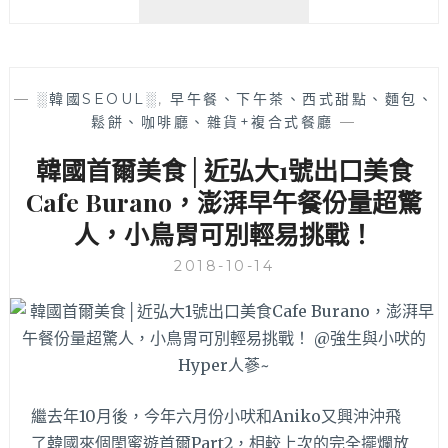
哦
天
地
雪
濃
—
░韓國SEOUL░
,
早午餐、下午茶、西式甜點、麵包、
湯
鬆餅、咖啡廳、雜貨+複合式餐廳
—
│
在
韓國首爾美食│近弘大1號出口美食
地
人
Cafe Burano，澎湃早午餐份量超驚
會
人，小鳥胃可別輕易挑戰！
來
吃
2018-10-14
的
24H
雪
濃
湯，
也
有
繼去年10月後，今年六月份小吠和Aniko又興沖沖飛
豬
了韓國來個閨蜜遊首爾Part2，相較上次的完全擺爛放