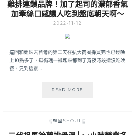
雞排連鎖品牌！加了起司的濃郁香氣
藝
的
加牽絲口感讓人吃到盤底朝天啊～
韓
食
2022-11-12
小
店，
藏
身
這回和姐妹去首爾的第二天在弘大商圈採買完也已經晚
在
上10點多了，逛街魂一逛起來都到了宵夜時段還沒吃晚
延
南
餐，晃到這家…
洞
的
巷
柳
READ MORE
弄
氏
裡，
家
首
│
爾
在
—
░韓國SEOUL░
—
弘
弘
大
大
入