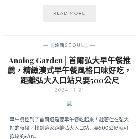
將．
READ MORE
鷄
與
捲
│
—
░韓國SEOUL░
—
首
爾
Analog Garden│首爾弘大早午餐推
弘
薦，精緻澳式早午餐風格口味好吃，
大
超
距離弘大入口站只要500公尺
人
氣
2024-11-21
飯
捲
店
降
早午餐控到了首爾還是要早午餐吃起來！趁著住在弘大
臨
站的時候，找到這家距離弘大入口站只要500公尺就可
台
中！
抵達的▸An…