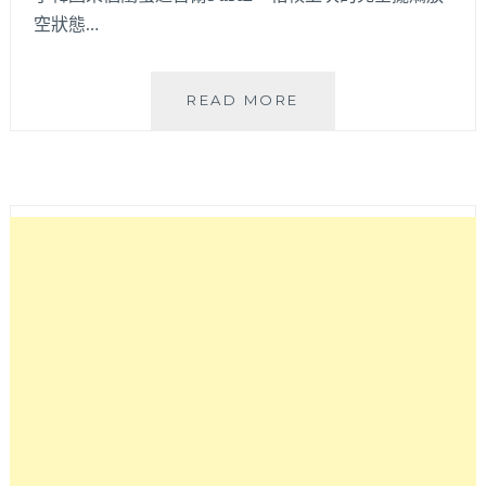
骨
空狀態…
湯
和
辣
韓
READ MORE
牛
國
肉
首
湯
爾
等
美
各
食
式
│
湯
近
飯，
弘
離
大
弘
1
大
號
入
出
口
口
站
美
很
食
近
CAFE