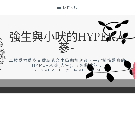
Skip
MENU
to
content
強生與小吠的HYPER人
蔘~
二枚愛拍愛吃又愛玩的台中嗨咖加起來，一起創造過癮的
HYPER人蔘(人生)! →聯絡信箱：
2HYPERLIFE@GMAIL.COM