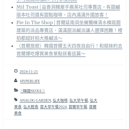
Mil Toast│益善洞韓屋手撕蒸吐司專賣店，有甜鹹
版本吐司還有甜點咖啡，店內滿滿外國旅客！
Pie In The Shop│首爾延南洞坐擁獨棟清水模庭園
建築的派品專賣店，滿滿甜派鹹派讓人選擇困難！裡
拍都超好拍大推鹹派～
〈首爾旅遊〉韓國首爾五天四夜自由行！和姐妹約去
首爾爆吃爆買美食景點就看這篇～
2024-11-21
HYPERLIFE
░韓國SEOUL░
ANALOG GARDEN
,
弘大咖啡
,
弘大早午餐
,
弘大
美食
,
弘大輕食
,
首大早午餐2024
,
首爾早午餐
,
首爾
美食