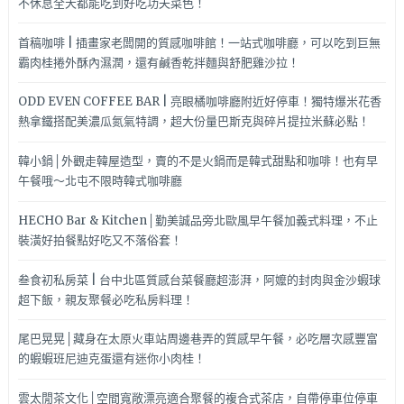
不休息全天都能吃到好吃功夫菜色！
首稿咖啡 | 插畫家老闆開的質感咖啡館！一站式咖啡廳，可以吃到巨無
霸肉桂捲外酥內濕潤，還有鹹香乾拌麵與舒肥雞沙拉！
ODD EVEN COFFEE BAR | 亮眼橘咖啡廳附近好停車！獨特爆米花香
熱拿鐵搭配美濃瓜氮氣特調，超大份量巴斯克與碎片提拉米蘇必點！
韓小鍋│外觀走韓屋造型，賣的不是火鍋而是韓式甜點和咖啡！也有早
午餐哦～北屯不限時韓式咖啡廳
HECHO Bar & Kitchen│勤美誠品旁北歐風早午餐加義式料理，不止
裝潢好拍餐點好吃又不落俗套！
叁食初私房菜 | 台中北區質感台菜餐廳超澎湃，阿嬤的封肉與金沙蝦球
超下飯，親友聚餐必吃私房料理！
尾巴晃晃│藏身在太原火車站周邊巷弄的質感早午餐，必吃層次感豐富
的蝦蝦班尼迪克蛋還有迷你小肉桂！
雲太閒茶文化│空間寬敞漂亮適合聚餐的複合式茶店，自帶停車位停車