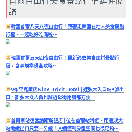
首爾自由行美食景點住宿延伸閱
讀
韓國首爾八天八夜自由行！跟著走韓國在地人美食景點
行程，一起吃好吃滿啦～
韓國首爾五天四夜自由行！最新必去美食血拼景點行
程，含事前準備全攻略～
9布里克飯店Nine Brick Hotel│近弘大入口站9號出
口，離弘大女人街也超近逛街用餐都方便！
首爾車站德塞納爾斯飯店│位在首爾站附近，距離淑大
站地鐵出口只要一分鐘！交通便利房型空間也很足夠～