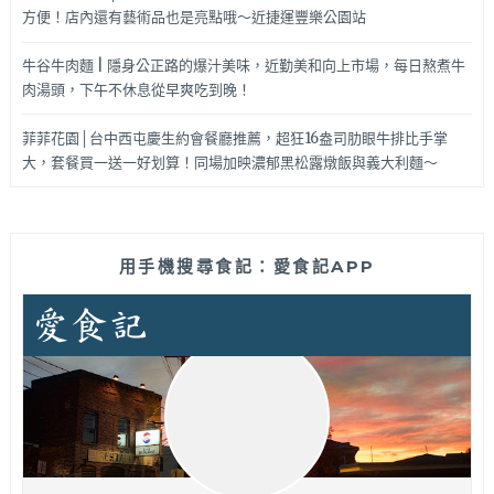
方便！店內還有藝術品也是亮點哦～近捷運豐樂公園站
牛谷牛肉麵 | 隱身公正路的爆汁美味，近勤美和向上市場，每日熬煮牛
肉湯頭，下午不休息從早爽吃到晚！
菲菲花園│台中西屯慶生約會餐廳推薦，超狂16盎司肋眼牛排比手掌
大，套餐買一送一好划算！同場加映濃郁黑松露燉飯與義大利麵～
用手機搜尋食記：愛食記APP