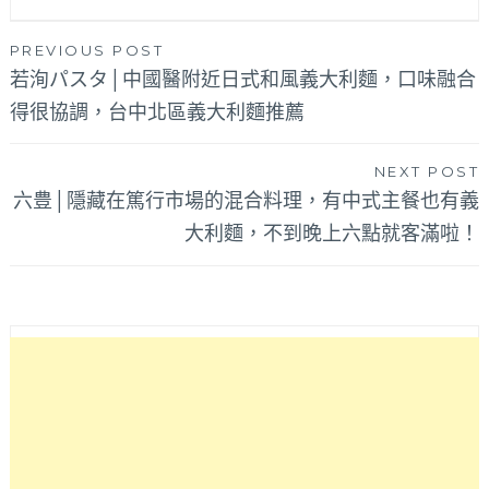
文
PREVIOUS POST
若洵パスタ│中國醫附近日式和風義大利麵，口味融合
章
得很協調，台中北區義大利麵推薦
導
覽
NEXT POST
六豊│隱藏在篤行市場的混合料理，有中式主餐也有義
大利麵，不到晚上六點就客滿啦！