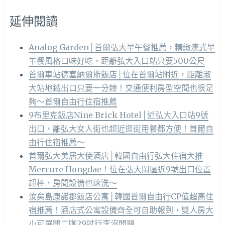
延伸閱讀
Analog Garden│首爾弘大早午餐推薦，精緻澳式早
午餐風格口味好吃，距離弘大入口站只要500公尺
首爾車站德塞納爾斯飯店│位在首爾站附近，距離淑
大站地鐵出口只要一分鐘！交通便利房型空間也很足
夠～首爾自由行住宿推薦
9布里克飯店Nine Brick Hotel│近弘大入口站9號
出口，離弘大女人街也超近逛街用餐都方便！首爾自
由行住宿推薦～
首爾弘大美居大使酒店│韓國自由行弘大住宿大推
Mercure Hongdae！位在弘大鬧區近9號出口位置
超棒，房間設備也速洗～
汝矣島康諾郡飯店公寓│韓國首爾自由行CP值超高住
宿推薦！酒店式公寓設備齊全可自助報到，雙人房大
小可展開二咖29吋行李沒問題