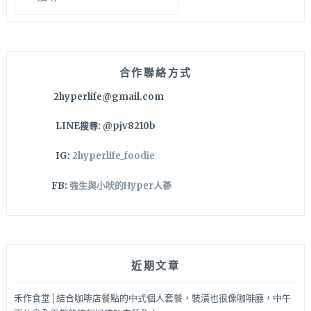
關
鍵
字:
合作聯絡方式
2hyperlife@gmail.com
LINE搜尋: @pjv8210b
IG:
2hyperlife_foodie
FB:
強生與小吠的Hyper人蔘
近期文章
禾作食堂│結合咖啡店餐點的中式個人套餐，裝潢也很像咖啡廳，中午