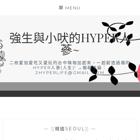
Skip
MENU
to
content
強生與小吠的HYPER人
蔘~
二枚愛拍愛吃又愛玩的台中嗨咖加起來，一起創造過癮的
HYPER人蔘(人生)! →聯絡信箱：
2HYPERLIFE@GMAIL.COM
—
░韓國SEOUL░
—