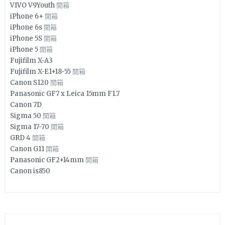
VIVO V9Youth
開箱
iPhone 6+
開箱
iPhone 6s
開箱
iPhone 5S
開箱
iPhone 5
開箱
Fujifilm X-A3
Fujifilm X-E1+18-55
開箱
Canon S120
開箱
Panasonic GF7 x Leica 15mm F1.7
Canon 7D
Sigma 50
開箱
Sigma 17-70
開箱
GRD 4
開箱
Canon G11
開箱
Panasonic GF2+14mm
開箱
Canon is850