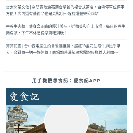
雲太閒茶文化│空間寬敞漂亮適合聚餐的複合式茶店，自帶停車位停車
方便！店內還有藝術品也是亮點哦～近捷運豐樂公園站
牛谷牛肉麵 | 隱身公正路的爆汁美味，近勤美和向上市場，每日熬煮牛
肉湯頭，下午不休息從早爽吃到晚！
菲菲花園│台中西屯慶生約會餐廳推薦，超狂16盎司肋眼牛排比手掌
大，套餐買一送一好划算！同場加映濃郁黑松露燉飯與義大利麵～
用手機搜尋食記：愛食記APP