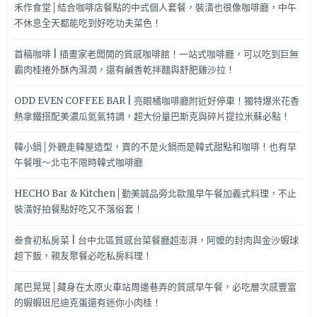
禾作食堂│結合咖啡店餐點的中式個人套餐，裝潢也很像咖啡廳，中午
不休息全天都能吃到好吃功夫菜色！
首稿咖啡 | 插畫家老闆開的質感咖啡館！一站式咖啡廳，可以吃到巨無
霸肉桂捲外酥內濕潤，還有鹹香乾拌麵與舒肥雞沙拉！
ODD EVEN COFFEE BAR | 亮眼橘咖啡廳附近好停車！獨特爆米花香
熱拿鐵搭配美濃瓜氮氣特調，超大份量巴斯克與碎片提拉米蘇必點！
韓小鍋│外觀走韓屋造型，賣的不是火鍋而是韓式甜點和咖啡！也有早
午餐哦～北屯不限時韓式咖啡廳
HECHO Bar & Kitchen│勤美誠品旁北歐風早午餐加義式料理，不止
裝潢好拍餐點好吃又不落俗套！
叁食初私房菜 | 台中北區質感台菜餐廳超澎湃，阿嬤的封肉與金沙蝦球
超下飯，親友聚餐必吃私房料理！
尾巴晃晃│藏身在太原火車站周邊巷弄的質感早午餐，必吃層次感豐富
的蝦蝦班尼迪克蛋還有迷你小肉桂！