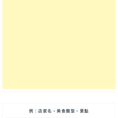
最
新
景
點
推
薦
–
合
興
車
站
（也
叫
愛
情
車
站
哦）
例：店家名、美食類型、景點