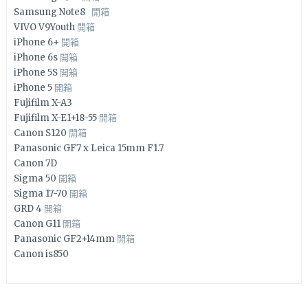
Samsung Note8
開箱
VIVO V9Youth
開箱
iPhone 6+
開箱
iPhone 6s
開箱
iPhone 5S
開箱
iPhone 5
開箱
Fujifilm X-A3
Fujifilm X-E1+18-55
開箱
Canon S120
開箱
Panasonic GF7 x Leica 15mm F1.7
Canon 7D
Sigma 50
開箱
Sigma 17-70
開箱
GRD 4
開箱
Canon G11
開箱
Panasonic GF2+14mm
開箱
Canon is850