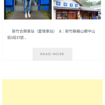
新竹合興車站（愛情車站） A：新竹縣橫山鄉中山
街1段17號…
愛
READ MORE
情
來
了
～
來
新
竹
內
灣