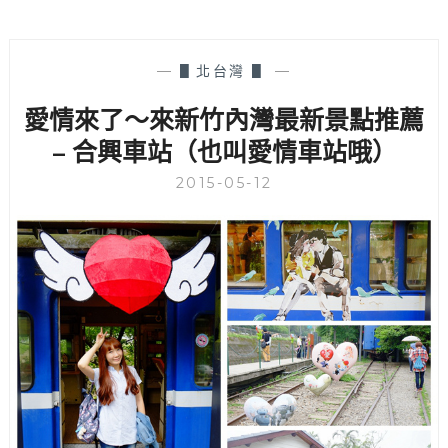
—
▋北台灣 ▋
—
愛情來了～來新竹內灣最新景點推薦
– 合興車站（也叫愛情車站哦）
2015-05-12