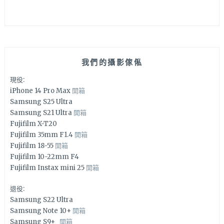
我們的攝影傢俬
現役:
iPhone 14 Pro Max
開箱
Samsung S25 Ultra
Samsung S21 Ultra
開箱
Fujifilm X-T20
Fujifilm 35mm F1.4
開箱
Fujifilm 18-55
開箱
Fujifilm 10-22mm F4
Fujifilm Instax mini 25
開箱
退役:
Samsung S22 Ultra
Samsung Note 10+
開箱
Samsung S9+
開箱