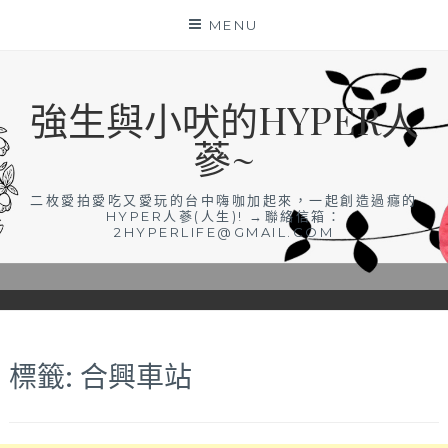
Skip
MENU
to
content
強生與小吠的HYPER人
蔘~
二枚愛拍愛吃又愛玩的台中嗨咖加起來，一起創造過癮的
HYPER人蔘(人生)! →聯絡信箱：
2HYPERLIFE@GMAIL.COM
標籤:
合興車站