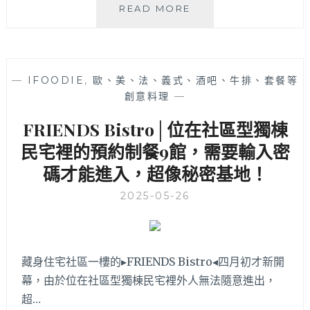
的
GUMGUM
READ MORE
好
剛
吃
剛
披
台
薩，
中
—
IFOODIE
,
歐、美、法、義式、酒吧、牛排、套餐等
也
店
創意料理
—
有
│
義
台
FRIENDS Bistro│位在社區型獨棟
大
北
利
雞
民宅裡的預約制餐9館，需要輸入密
麵
翅
碼才能進入，超像秘密基地！
可
名
選
店
2025-05-26
擇！
來
中
台
國
中
醫
啦！
藏身住宅社區一樓的▸FRIENDS Bistro◂四月初才新開
藥
主
幕，由於位在社區型獨棟民宅裡外人無法隨意進出，
大
打
學
多
超…