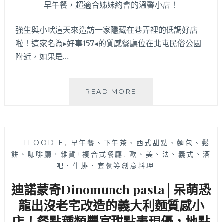
超
狂
強生與小吠這天來造訪一家隱藏在巷弄裡的低調好店
16
盎
啦！這家名為▸好事157◂的質感餐廳位在北屯民俗公園
司
附近，如果是…
肋
眼
牛
好
READ MORE
排
事
比
157│
手
民
掌
俗
大，
—
IFOODIE
,
早午餐、下午茶、西式甜點、麵包、鬆
公
套
餅、咖啡廳、雜貨+複合式餐廳
,
歐、美、法、義式、酒
園
餐
吧、牛排、套餐等創意料理
—
附
買
近
一
迪諾蒙奇Dinomunch pasta│呆萌恐
的
送
隱
龍出沒老宅改造的義大利麵質感小
一
藏
好
店！餐點種類豐富甜點表現優，地點
版