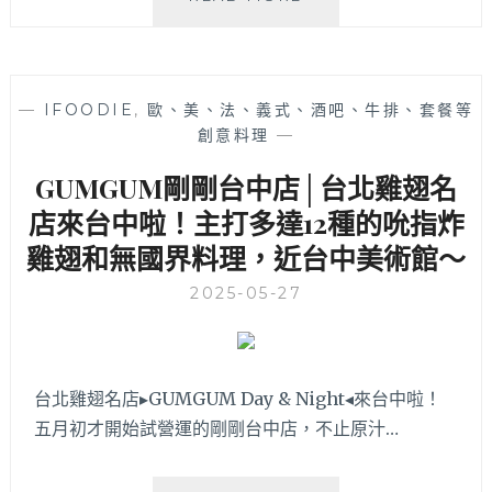
大
叔
義
式
—
IFOODIE
,
歐、美、法、義式、酒吧、牛排、套餐等
窯
創意料理
—
烤
披
GUMGUM剛剛台中店│台北雞翅名
薩
│
店來台中啦！主打多達12種的吮指炸
直
雞翅和無國界料理，近台中美術館～
接
跟
2025-05-27
義
大
利
人
台北雞翅名店▸GUMGUM Day & Night◂來台中啦！
拜
五月初才開始試營運的剛剛台中店，不止原汁…
師
學
藝