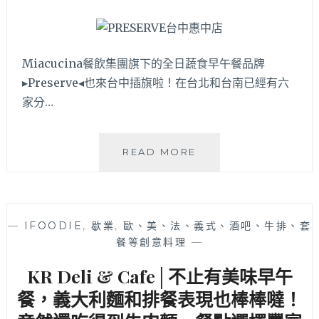
中
國
美
館
Miacucina餐飲集團旗下的全日蔬食早午餐品牌
▸Preserve◂也來台中插旗啦！在台北和台南已經有六
家分…
PRESERVE
READ MORE
台
中
惠
中
—
IFOODIE
,
歇業
,
歐、美、法、義式、酒吧、牛排、套
店
餐等創意料理
—
│
台
KR Deli & Cafe│不止有美味早午
北
蔬
餐，義大利麵和排餐表現也棒棒噠！
食