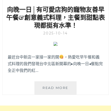
味
富
向晚一日│有可愛店狗的寵物友善早
早
還
午
午餐&創意義式料理，主餐到甜點表
有
餐，
每
現都挺有水準！
義
日
大
現
2025-10-14
利
烤
麵
麵
和
包
排
可
最近台中新店一家接一家的開
，熱愛吃早午餐和義
餐
購
式料理的我們發現台中北區新開幕的▸向晚一日◂餐點完
表
買
現
全正中我們的紅…
～
也
棒
棒
向
READ MORE
噠！
晚
竟
一
然
日
還
│