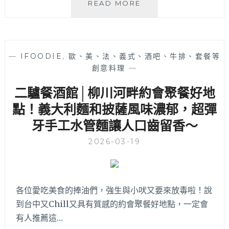
皙
READ MORE
酪
SHIRO│20
年
西
—
IFOODIE
,
歐、美、法、義式、酒吧、牛排、套餐等
餐
創意料理
—
功
力
二驢餐酒館│柳川河畔約會聚餐好地
主
廚
點！義大利麵和披薩風味濃郁，超彈
端
牙手工水管麵讓人口齒留香～
出
的
2026-03-19
靈
魂
料
理，
各位愛吃美食的捧油們，強生與小吠又要來放毒啦！說
每
到台中又Chill又具有質感的約會聚餐好地點，一定會
一
道
有人推薦這…
都