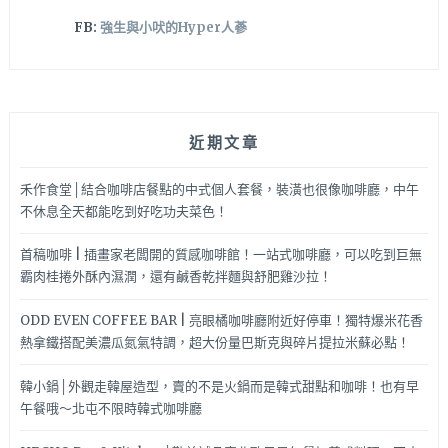
FB:
強生與小吠的Hyper人蔘
近期文章
禾作食堂│結合咖啡店餐點的中式個人套餐，裝潢也很像咖啡廳，中午
不休息全天都能吃到好吃功夫菜色！
首稿咖啡 | 插畫家老闆開的質感咖啡館！一站式咖啡廳，可以吃到巨無
霸肉桂捲外酥內濕潤，還有鹹香乾拌麵與舒肥雞沙拉！
ODD EVEN COFFEE BAR | 亮眼橘咖啡廳附近好停車！獨特爆米花香
熱拿鐵搭配美濃瓜氮氣特調，超大份量巴斯克與碎片提拉米蘇必點！
韓小鍋│外觀走韓屋造型，賣的不是火鍋而是韓式甜點和咖啡！也有早
午餐哦～北屯不限時韓式咖啡廳