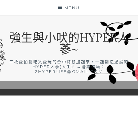
Skip
MENU
to
content
強生與小吠的HYPER人
蔘~
二枚愛拍愛吃又愛玩的台中嗨咖加起來，一起創造過癮的
HYPER人蔘(人生)! →聯絡信箱：
2HYPERLIFE@GMAIL.COM