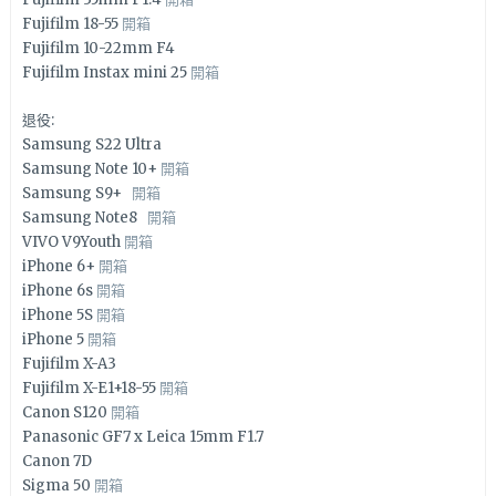
Fujifilm 18-55
開箱
Fujifilm 10-22mm F4
Fujifilm Instax mini 25
開箱
退役:
Samsung S22 Ultra
Samsung Note 10+
開箱
Samsung S9+
開箱
Samsung Note8
開箱
VIVO V9Youth
開箱
iPhone 6+
開箱
iPhone 6s
開箱
iPhone 5S
開箱
iPhone 5
開箱
Fujifilm X-A3
Fujifilm X-E1+18-55
開箱
Canon S120
開箱
Panasonic GF7 x Leica 15mm F1.7
Canon 7D
Sigma 50
開箱