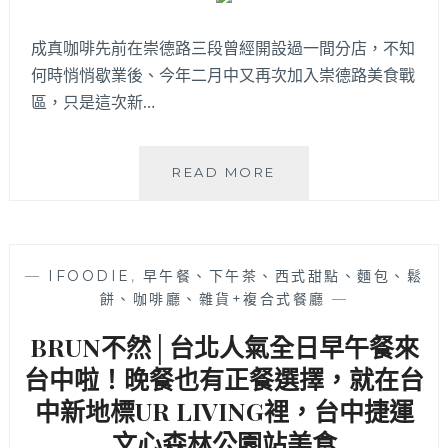
成真咖啡先前在崇德路三段曾經開設過一間分店，不知
何時悄悄歇業後、今年二月中又再次加入崇德路美食戰
區，只是這次新…
成
READ MORE
真
咖
啡
太
—
IFOODIE
,
早午餐、下午茶、西式甜點、麵包、鬆
原
餅、咖啡廳、雜貨+複合式餐廳
—
崇
德
BRUN不然│台北人氣全日早午餐來
店
│
台中啦！晚餐也有正餐選擇，就在台
加
中新地標UR LIVING裡，台中捷運
入
文心森林公園站美食
崇