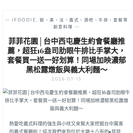
—
IFOODIE
,
歐、美、法、義式、酒吧、牛排、套餐等
創意料理
—
菲菲花園│台中西屯慶生約會餐廳推
薦，超狂16盎司肋眼牛排比手掌大，
套餐買一送一好划算！同場加映濃郁
黑松露燉飯與義大利麵～
2026-07-15
熱愛吃義式料理的強生與小吠又來幫大家挖掘台中厲害
的義式餐廳啦！這次我們來到位於大墩十八街的▸菲菲