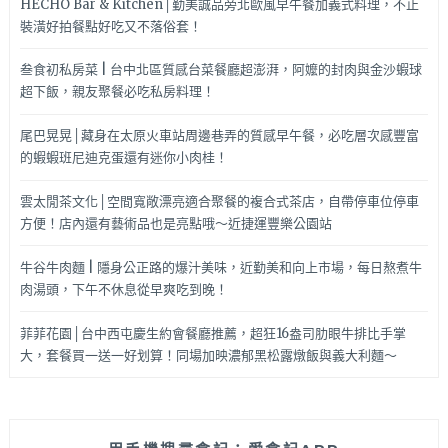
HECHO Bar & Kitchen│勤美誠品旁北歐風早午餐加義式料理，不止
裝潢好拍餐點好吃又不落俗套！
叁食初私房菜 | 台中北區質感台菜餐廳超澎湃，阿嬤的封肉與金沙蝦球
超下飯，親友聚餐必吃私房料理！
尾巴晃晃│藏身在太原火車站周邊巷弄的質感早午餐，必吃層次感豐富
的蝦蝦班尼迪克蛋還有迷你小肉桂！
雲太閒茶文化│空間寬敞漂亮適合聚餐的複合式茶店，自帶停車位停車
方便！店內還有藝術品也是亮點哦～近捷運豐樂公園站
牛谷牛肉麵 | 隱身公正路的爆汁美味，近勤美和向上市場，每日熬煮牛
肉湯頭，下午不休息從早爽吃到晚！
菲菲花園│台中西屯慶生約會餐廳推薦，超狂16盎司肋眼牛排比手掌
大，套餐買一送一好划算！同場加映濃郁黑松露燉飯與義大利麵～