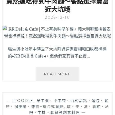
竟然還吃得到牛肉麵～餐點選擇豐富
全
近大坑哦
日
早
2025-12-10
午
餐
插
旗
台
中！
強生與小吠年中時去了大坑附近這家賣相和口味都棒棒
MIACUCINA
的▸KR Deli & Cafe◂，但他們家其實不止賣…
餐
飲
集
KR
READ MORE
團
DELI
旗
&
下
CAFE│
品
不
牌，
—
IFOODIE
,
早午餐、下午茶、西式甜點、麵包、鬆
止
餐
餅、咖啡廳、雜貨+複合式餐廳
,
歐、美、法、義式、酒
有
點
吧、牛排、套餐等創意料理
—
美
豐