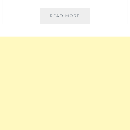
周
達
邊
12
美
種
FRIENDS
READ MORE
食
的
BISTRO│
吮
位
指
在
炸
社
雞
區
翅
型
和
獨
無
棟
國
民
界
宅
料
裡
理，
的
近
預
台
約
中
制
美
餐
術
9
館