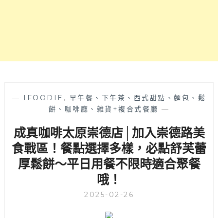
館，
～
需
要
輸
入
密
碼
才
能
進
—
IFOODIE
,
早午餐、下午茶、西式甜點、麵包、鬆
入，
餅、咖啡廳、雜貨+複合式餐廳
—
超
成真咖啡太原崇德店│加入崇德路美
像
秘
食戰區！餐點選擇多樣，必點舒芙蕾
密
厚鬆餅～平日用餐不限時適合聚餐
基
地！
哦！
2025-02-26