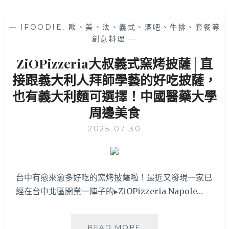
主
餐
到
—
IFOODIE
,
歐、美、法、義式、酒吧、牛排、套餐等
甜
創意料理
—
點
ZiOPizzeria大叔義式窯烤披薩│直
表
現
接跟義大利人拜師學藝的好吃披薩，
都
也有義大利麵可選擇！中國醫藥大學
挺
有
周邊美食
水
準！
2025-07-30
台中有愈來愈多好吃的窯烤披薩啦！最近又發現一家已
經在台中北區開業一陣子的▸ZiOPizzeria Napole…
ZIOPIZZERIA
READ MORE