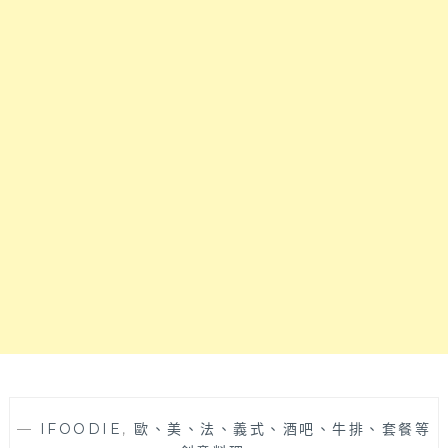
恐
會
龍
的
出
溫
沒
馨
老
小
宅
店！
改
造
的
義
大
利
麵
質
感
小
店！
餐
點
種
—
IFOODIE
,
歐、美、法、義式、酒吧、牛排、套餐等