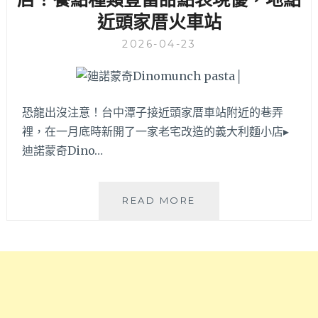
划
近頭家厝火車站
創
算！
意
同
2026-04-23
義
場
大
加
利
映
麵
濃
與
恐龍出沒注意！台中潭子接近頭家厝車站附近的巷弄
郁
清
裡，在一月底時新開了一家老宅改造的義大利麵小店▸
黑
爽
松
迪諾蒙奇Dino…
沙
露
拉
燉
早
飯
迪
READ MORE
午
與
諾
餐，
義
蒙
超
大
奇
適
利
DINOMUNCH
合
麵
PASTA│
姊
～
呆
妹
萌
約