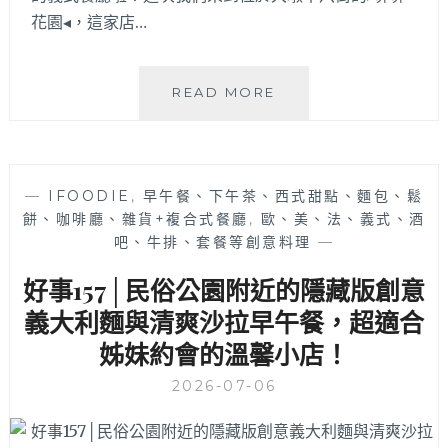
花園◂，這家店…
菲
READ MORE
菲
花
園
│
—
IFOODIE
,
早午餐、下午茶、西式甜點、麵包、鬆
台
餅、咖啡廳、雜貨+複合式餐廳
,
歐、美、法、義式、酒
中
吧、牛排、套餐等創意料理
—
西
屯
好事157│民俗公園附近的隱藏版創意
慶
生
義大利麵與清爽沙拉早午餐，超適合
約
姊妹約會的溫馨小店！
會
餐
2026-07-06
廳
推
薦，