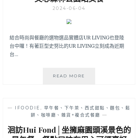
德
2024-06-04
路
美
食
戰
區！
結合時尚與餐廳的選物選品實體店UR LIVING也登陸
餐
台中囉！有著巨型史努比的UR LIVING立刻成為近期
點
台…
選
擇
多
BRUN
READ MORE
樣，
不
必
然
點
│
舒
台
芙
—
IFOODIE
,
早午餐、下午茶、西式甜點、麵包、鬆
北
蕾
餅、咖啡廳、雜貨+複合式餐廳
—
人
厚
氣
鬆
洄訪Hui Fond│坐擁麻園頭溪景色的
全
餅
日