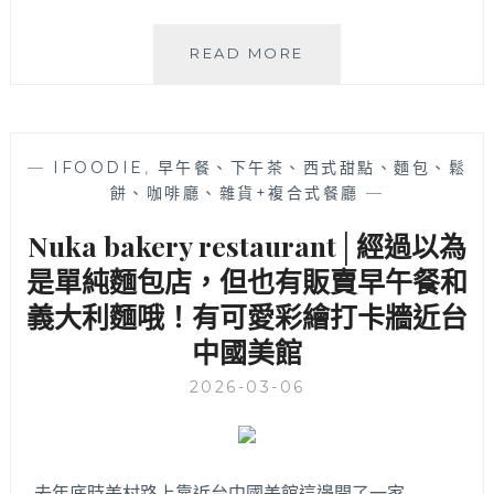
讓
人
二
READ MORE
吃
驢
到
餐
盤
酒
底
館
朝
—
IFOODIE
,
早午餐、下午茶、西式甜點、麵包、鬆
│
天！
餅、咖啡廳、雜貨+複合式餐廳
—
柳
地
川
Nuka bakery restaurant│經過以為
點
河
近
畔
是單純麵包店，但也有販賣早午餐和
審
約
義大利麵哦！有可愛彩繪打卡牆近台
計
會
新
中國美館
聚
村，
餐
台
2026-03-06
好
中
地
西
點！
區
義
必
大
去年底時美村路上靠近台中國美館這邊開了一家