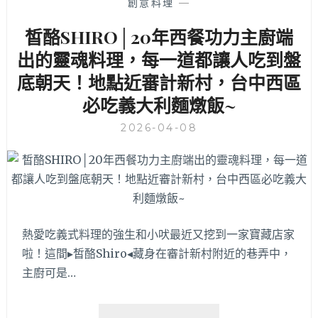
類
創意料理
—
豐
皙酪SHIRO│20年西餐功力主廚端
富
甜
出的靈魂料理，每一道都讓人吃到盤
點
底朝天！地點近審計新村，台中西區
表
現
必吃義大利麵燉飯~
優，
地
2026-04-08
點
近
頭
家
厝
火
熱愛吃義式料理的強生和小吠最近又挖到一家寶藏店家
車
站
啦！這間▸皙酪Shiro◂藏身在審計新村附近的巷弄中，
主廚可是…