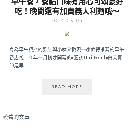
早午餐，餐點口味有用心可頌豪好
～
早
平
吃！晚間還有加賣義大利麵哦～
午
日
餐
用
2024-03-04
來
餐
台
不
中
限
啦！
時
身為早午餐控的強生與小吠又發現一家值得推薦的早午
晚
適
餐店啦！今年一月初才開幕的▸洄訪Hui Fond◂白天賣
餐
合
也
的是早…
聚
有
餐
正
哦！
餐
洄
READ MORE
選
訪
擇，
HUI
就
FOND│
在
坐
文
較舊的文章
台
擁
中
章
麻
新
園