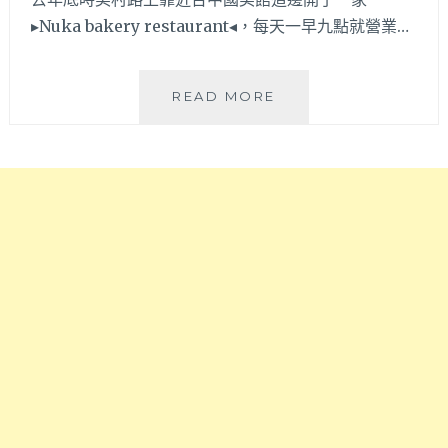
吃
利
▸Nuka bakery restaurant◂，每天一早九點就營業…
義
麵
大
和
利
披
NUKA
READ MORE
麵
薩
BAKERY
燉
風
RESTAURANT│
飯
味
經
~
濃
過
郁，
以
超
為
彈
是
牙
單
手
純
工
麵
水
包
管
店，
麵
但
讓
也
人
有
口
販