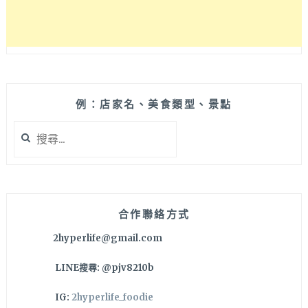
晚
間
還
有
加
賣
義
例：店家名、美食類型、景點
大
利
搜
麵
尋
哦
關
～
鍵
字:
合作聯絡方式
2hyperlife@gmail.com
LINE搜尋: @pjv8210b
IG:
2hyperlife_foodie