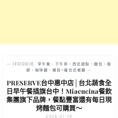
齒
賣
留
早
香
午
～
餐
和
義
大
利
麵
哦！
有
—
IFOODIE
,
早午餐、下午茶、西式甜點、麵包、鬆
可
餅、咖啡廳、雜貨+複合式餐廳
—
愛
PRESERVE台中惠中店│台北蔬食全
彩
繪
日早午餐插旗台中！Miacucina餐飲
打
集團旗下品牌，餐點豐富還有每日現
卡
牆
烤麵包可購買～
近
台
2026-01-19