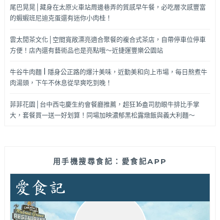
尾巴晃晃│藏身在太原火車站周邊巷弄的質感早午餐，必吃層次感豐富
的蝦蝦班尼迪克蛋還有迷你小肉桂！
雲太閒茶文化│空間寬敞漂亮適合聚餐的複合式茶店，自帶停車位停車
方便！店內還有藝術品也是亮點哦～近捷運豐樂公園站
牛谷牛肉麵 | 隱身公正路的爆汁美味，近勤美和向上市場，每日熬煮牛
肉湯頭，下午不休息從早爽吃到晚！
菲菲花園│台中西屯慶生約會餐廳推薦，超狂16盎司肋眼牛排比手掌
大，套餐買一送一好划算！同場加映濃郁黑松露燉飯與義大利麵～
用手機搜尋食記：愛食記APP