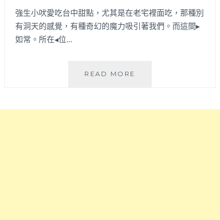
驚
手
強生小吠愛吃台中甜點，尤其是在老宅裡面吃，那種別
艷！
作
近
有洞天的感覺，有種奇幻的魔力吸引著我們。而這間▸
甜
北
點
如常。所在◂位…
屯
與
民
精
俗
品
如
READ MORE
公
手
常
園
沖
所
～
咖
在
啡，
│
午
氣
後
氛
吃
速
到
洗
精
的
神
老
都
宅
來
咖
了！
啡