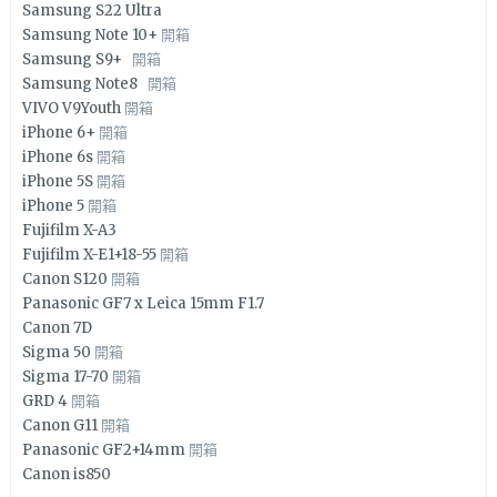
Samsung S22 Ultra
Samsung Note 10+
開箱
Samsung S9+
開箱
Samsung Note8
開箱
VIVO V9Youth
開箱
iPhone 6+
開箱
iPhone 6s
開箱
iPhone 5S
開箱
iPhone 5
開箱
Fujifilm X-A3
Fujifilm X-E1+18-55
開箱
Canon S120
開箱
Panasonic GF7 x Leica 15mm F1.7
Canon 7D
Sigma 50
開箱
Sigma 17-70
開箱
GRD 4
開箱
Canon G11
開箱
Panasonic GF2+14mm
開箱
Canon is850