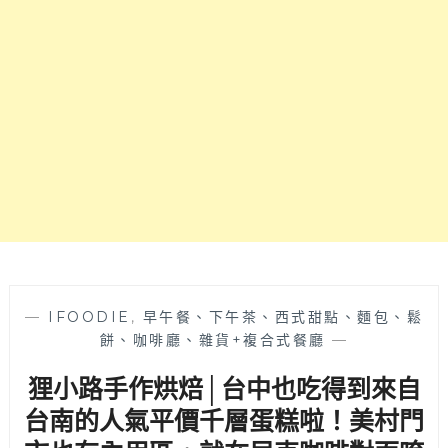
烤
需
要
耐
心
等
待
～
—
IFOODIE
,
早午餐、下午茶、西式甜點、麵包、鬆
餅、咖啡廳、雜貨+複合式餐廳
—
狸小路手作烘焙│台中也吃得到來自
台南的人氣平價千層蛋糕啦！美村門