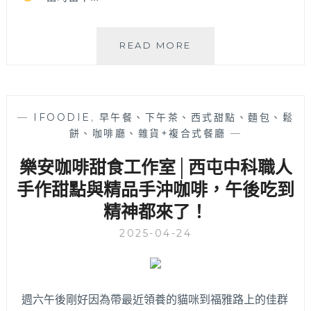
11
READ MORE
樓
之
三
甜
—
IFOODIE
,
早午餐、下午茶、西式甜點、麵包、鬆
點
餅、咖啡廳、雜貨+複合式餐廳
—
│
獨
樂安咖啡甜食工作室│西屯中科職人
棟
民
手作甜點與精品手沖咖啡，午後吃到
宅
精神都來了！
中
結
2025-04-24
合
早
午
餐
週六午後剛好因為帶最近領養的貓咪到福雅路上的佳群
的