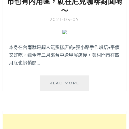
市也有內用區，就在尼克咖啡對面唷
～
2021-05-07
本身在台南就是超人氣蛋糕店的▸狸小路手作烘焙◂平價
又好吃，繼今年二月來台中逢甲展店後，美村門市在四
月底也悄悄開…
狸
READ MORE
小
路
手
作
烘
焙
│