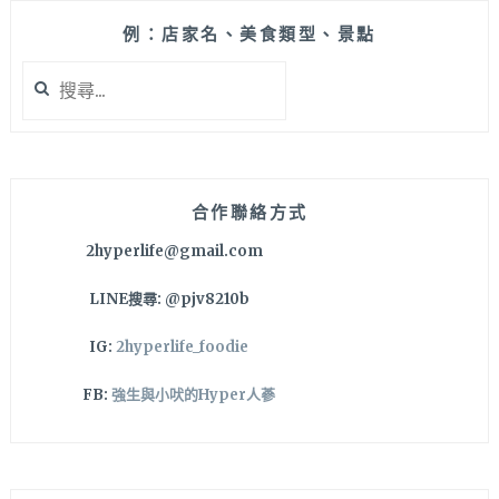
美
村
例：店家名、美食類型、景點
門
搜
市
尋
也
關
有
鍵
內
字:
用
區，
合作聯絡方式
就
2hyperlife@gmail.com
在
尼
LINE搜尋: @pjv8210b
克
咖
IG:
2hyperlife_foodie
啡
對
FB:
強生與小吠的Hyper人蔘
面
唷
～