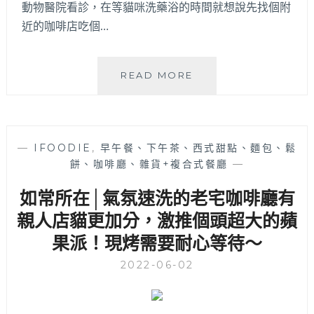
動物醫院看診，在等貓咪洗藥浴的時間就想說先找個附
好
吃
近的咖啡店吃個…
甜
點，
美
樂
READ MORE
型
安
生
咖
乳
啡
捲
甜
好
—
IFOODIE
,
早午餐、下午茶、西式甜點、麵包、鬆
食
吃
餅、咖啡廳、雜貨+複合式餐廳
—
工
又
作
如常所在│氣氛速洗的老宅咖啡廳有
好
室
看，
│
親人店貓更加分，激推個頭超大的蘋
每
西
果派！現烤需要耐心等待～
一
屯
道
中
2022-06-02
都
科
讓
職
人
人