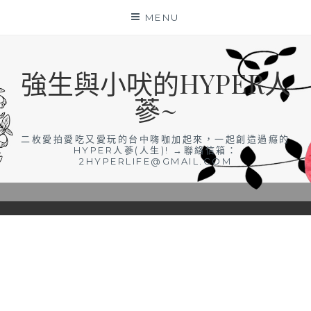
Skip
MENU
to
content
強生與小吠的HYPER人
蔘~
二枚愛拍愛吃又愛玩的台中嗨咖加起來，一起創造過癮的
HYPER人蔘(人生)! →聯絡信箱：
2HYPERLIFE@GMAIL.COM