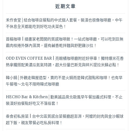
近期文章
禾作食堂│結合咖啡店餐點的中式個人套餐，裝潢也很像咖啡廳，中午
不休息全天都能吃到好吃功夫菜色！
首稿咖啡 | 插畫家老闆開的質感咖啡館！一站式咖啡廳，可以吃到巨無
霸肉桂捲外酥內濕潤，還有鹹香乾拌麵與舒肥雞沙拉！
ODD EVEN COFFEE BAR | 亮眼橘咖啡廳附近好停車！獨特爆米花香
熱拿鐵搭配美濃瓜氮氣特調，超大份量巴斯克與碎片提拉米蘇必點！
韓小鍋│外觀走韓屋造型，賣的不是火鍋而是韓式甜點和咖啡！也有早
午餐哦～北屯不限時韓式咖啡廳
HECHO Bar & Kitchen│勤美誠品旁北歐風早午餐加義式料理，不止
裝潢好拍餐點好吃又不落俗套！
叁食初私房菜 | 台中北區質感台菜餐廳超澎湃，阿嬤的封肉與金沙蝦球
超下飯，親友聚餐必吃私房料理！