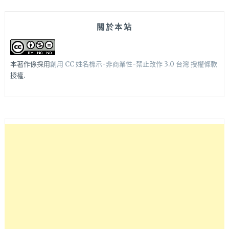
關於本站
本著作係採用
創用 CC 姓名標示-非商業性-禁止改作 3.0 台灣 授權條款
授權.