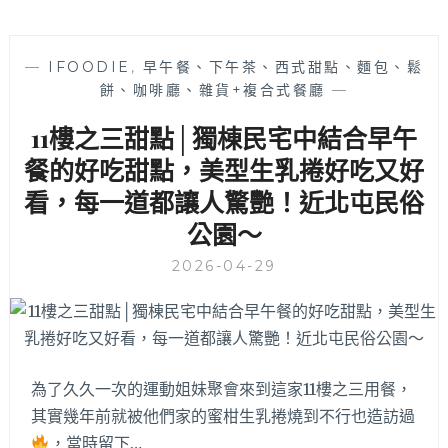
—
IFOODIE
,
早午餐、下午茶、西式甜點、麵包、鬆
餅、咖啡廳、雜貨+複合式餐廳
—
11樓之三甜點│獨棟民宅中結合早午
餐的好吃甜點，美型生乳捲好吃又好
看，每一道都讓人驚艷！近北屯民俗
公園～
2026-04-29
為了久久一次的運動姐妹聚會來到這家11樓之三用餐，
其實幾年前就被他們家的蜜柑生乳捲燒到不行也造訪過
，當時留下…