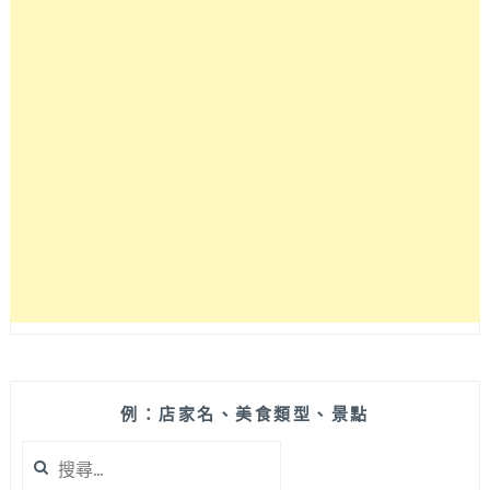
只
為
了
呈
現
最
好
吃
的
冷
滷
給
台
中
鄉
親！
必
吃
例：店家名、美食類型、景點
腱
搜
子
尋
肉