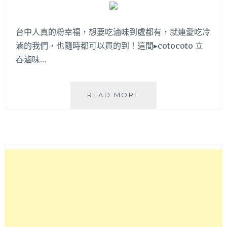
價
格
台中人真的粉幸福，想要吃滷味到處都有，就連愛吃冷
不
貴
滷的我們，也隨時都可以買的到！這間▸cotocoto 立
值
吞滷味…
得
一
試
COTOCOTO
READ MORE
哦
立
～
吞
滷
味
│
旅
日
闆
娘
回
台