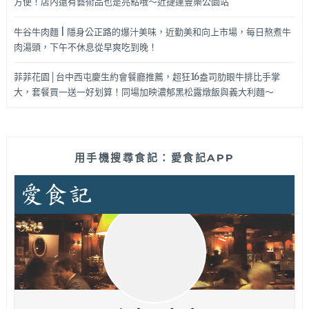
方便！店內還有藝術品也是亮點哦～近捷運豐樂公園站
牛谷牛肉麵 | 隱身公正路的爆汁美味，近勤美和向上市場，每日熬煮牛
肉湯頭，下午不休息從早爽吃到晚！
菲菲花園│台中西屯慶生約會餐廳推薦，超狂16盎司肋眼牛排比手掌
大，套餐買一送一好划算！同場加映濃郁黑松露燉飯與義大利麵～
用手機搜尋食記：愛食記APP