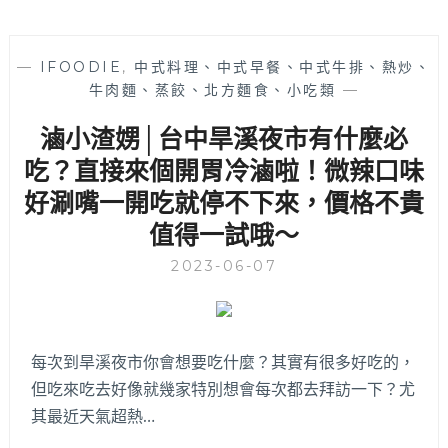
—
IFOODIE
,
中式料理、中式早餐、中式牛排、熱炒、
牛肉麵、蒸餃、北方麵食、小吃類
—
滷小渣娚│台中旱溪夜市有什麼必
吃？直接來個開胃冷滷啦！微辣口味
好涮嘴一開吃就停不下來，價格不貴
值得一試哦～
2023-06-07
每次到旱溪夜市你會想要吃什麼？其實有很多好吃的，
但吃來吃去好像就幾家特別想會每次都去拜訪一下？尤
其最近天氣超熱…