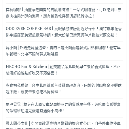
孝
店
首稿咖啡 | 插畫家老闆開的質感咖啡館！一站式咖啡廳，可以吃到巨無
新
霸肉桂捲外酥內濕潤，還有鹹香乾拌麵與舒肥雞沙拉！
開
幕
ODD EVEN COFFEE BAR | 亮眼橘咖啡廳附近好停車！獨特爆米花香
哦！
熱拿鐵搭配美濃瓜氮氣特調，超大份量巴斯克與碎片提拉米蘇必點！
韓小鍋│外觀走韓屋造型，賣的不是火鍋而是韓式甜點和咖啡！也有早
午餐哦～北屯不限時韓式咖啡廳
HECHO Bar & Kitchen│勤美誠品旁北歐風早午餐加義式料理，不止
裝潢好拍餐點好吃又不落俗套！
叁食初私房菜 | 台中北區質感台菜餐廳超澎湃，阿嬤的封肉與金沙蝦球
超下飯，親友聚餐必吃私房料理！
尾巴晃晃│藏身在太原火車站周邊巷弄的質感早午餐，必吃層次感豐富
的蝦蝦班尼迪克蛋還有迷你小肉桂！
雲太閒茶文化│空間寬敞漂亮適合聚餐的複合式茶店，自帶停車位停車