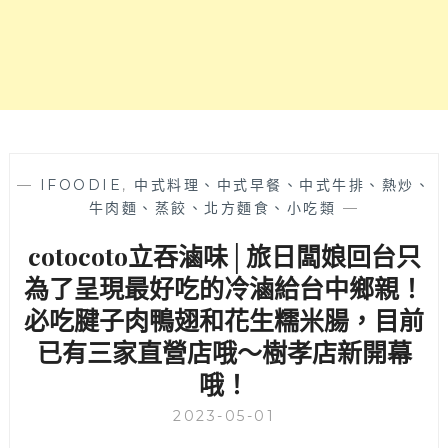
個
開
胃
冷
滷
啦！
微
辣
口
—
IFOODIE
,
中式料理、中式早餐、中式牛排、熱炒、
味
牛肉麵、蒸餃、北方麵食、小吃類
—
好
cotocoto立吞滷味│旅日闆娘回台只
涮
嘴
為了呈現最好吃的冷滷給台中鄉親！
一
必吃腱子肉鴨翅和花生糯米腸，目前
開
吃
已有三家直營店哦～樹孝店新開幕
就
哦！
停
不
2023-05-01
下
來，