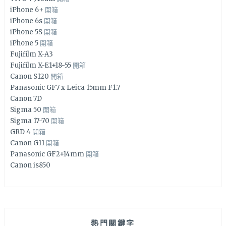
iPhone 6+
開箱
iPhone 6s
開箱
iPhone 5S
開箱
iPhone 5
開箱
Fujifilm X-A3
Fujifilm X-E1+18-55
開箱
Canon S120
開箱
Panasonic GF7 x Leica 15mm F1.7
Canon 7D
Sigma 50
開箱
Sigma 17-70
開箱
GRD 4
開箱
Canon G11
開箱
Panasonic GF2+14mm
開箱
Canon is850
熱門關鍵字