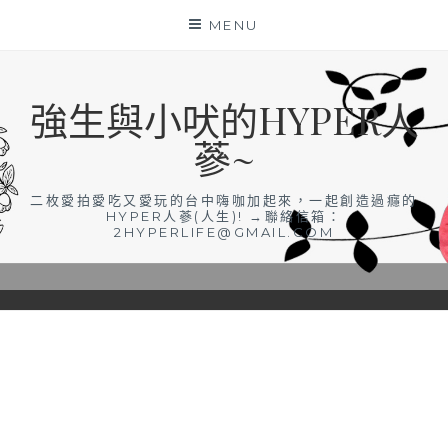
Skip
MENU
to
content
強生與小吠的HYPER人
蔘~
二枚愛拍愛吃又愛玩的台中嗨咖加起來，一起創造過癮的
HYPER人蔘(人生)! →聯絡信箱：
2HYPERLIFE@GMAIL.COM