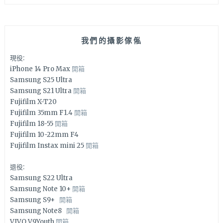
我們的攝影傢俬
現役:
iPhone 14 Pro Max
開箱
Samsung S25 Ultra
Samsung S21 Ultra
開箱
Fujifilm X-T20
Fujifilm 35mm F1.4
開箱
Fujifilm 18-55
開箱
Fujifilm 10-22mm F4
Fujifilm Instax mini 25
開箱
退役:
Samsung S22 Ultra
Samsung Note 10+
開箱
Samsung S9+
開箱
Samsung Note8
開箱
VIVO V9Youth
開箱