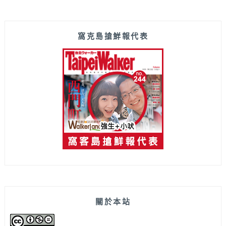
窩克島搶鮮報代表
關於本站