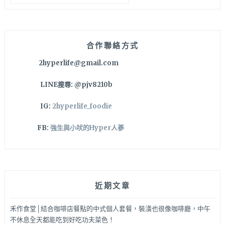
關
鴨
鍵
翅
字:
和
花
合作聯絡方式
生
2hyperlife@gmail.com
糯
米
LINE搜尋: @pjv8210b
腸，
目
IG:
2hyperlife_foodie
前
已
FB:
強生與小吠的Hyper人蔘
有
三
家
直
營
近期文章
店
哦
～
禾作食堂│結合咖啡店餐點的中式個人套餐，裝潢也很像咖啡廳，中午
樹
不休息全天都能吃到好吃功夫菜色！