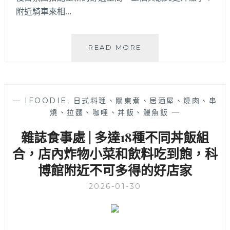
附近騎車來相…
TAKU
READ MORE
牛
丼
專
賣
—
IFOODIE
,
日式料理、關東煮、居酒屋、燒肉、串
│
燒、拉麵、咖哩、丼飯、鰻魚飯
—
肉
量
雜誌食事處 | 多達18種不同丼飯組
炸
裂
合，店內炸物小菜和飲料吃到飽，科
的
博館附近不可多得的好店家
雙
味
2026-01-30
牛
丼
與
牛