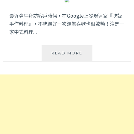
順
合，
便
店
最近強生拜訪客戶時候，在Google上發現這家『吃飯
去
內
斜
手作料理』，不吃還好一次還蠻喜歡也很驚艷！這是一
炸
對
物
家中式料理…
面
小
奶
菜
油
和
吃
READ MORE
飯
飲
飯
店
料
手
續
吃
作
攤
到
料
吃
飽，
理
甜
科
|
點！
博
好
館
吃
附
台
近
菜
不
料
可
理，