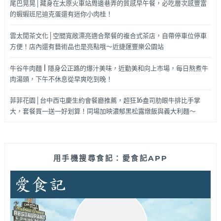
尾巴晃晃│藏身在太原火車站周邊巷弄的質感早午餐，必吃層次感豐富
的蝦蝦班尼迪克蛋還有迷你小肉桂！
雲太閒茶文化│空間寬敞漂亮適合聚餐的複合式茶店，自帶停車位停車
方便！店內還有藝術品也是亮點哦～近捷運豐樂公園站
牛谷牛肉麵 | 隱身公正路的爆汁美味，近勤美和向上市場，每日熬煮牛
肉湯頭，下午不休息從早爽吃到晚！
菲菲花園│台中西屯慶生約會餐廳推薦，超狂16盎司肋眼牛排比手掌
大，套餐買一送一好划算！同場加映濃郁黑松露燉飯與義大利麵～
用手機搜尋食記：愛食記APP