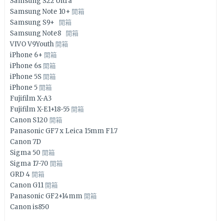
Samsung S22 Ultra
Samsung Note 10+
開箱
Samsung S9+
開箱
Samsung Note8
開箱
VIVO V9Youth
開箱
iPhone 6+
開箱
iPhone 6s
開箱
iPhone 5S
開箱
iPhone 5
開箱
Fujifilm X-A3
Fujifilm X-E1+18-55
開箱
Canon S120
開箱
Panasonic GF7 x Leica 15mm F1.7
Canon 7D
Sigma 50
開箱
Sigma 17-70
開箱
GRD 4
開箱
Canon G11
開箱
Panasonic GF2+14mm
開箱
Canon is850