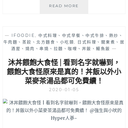
吃
虎
READ MORE
的
藏
到，
燒
飯
肉
桶
丼
—
IFOODIE
,
中式料理、中式早餐、中式牛排、熱炒、
們
食
牛肉麵、蒸餃、北方麵食、小吃類
,
日式料理、關東煮、居
千
所
萬
酒屋、燒肉、串燒、拉麵、咖哩、丼飯、鰻魚飯
—
|
不
一
沐丼餵飽大食怪 | 看到名字就嚇到，
要
中
錯
商
餵飽大食怪原來是真的！丼飯以外小
過
圈
菜麥茶湯品都可免費續！
啊
新
～
開
2020-01-05
幕
日
式
丼
飯
肉