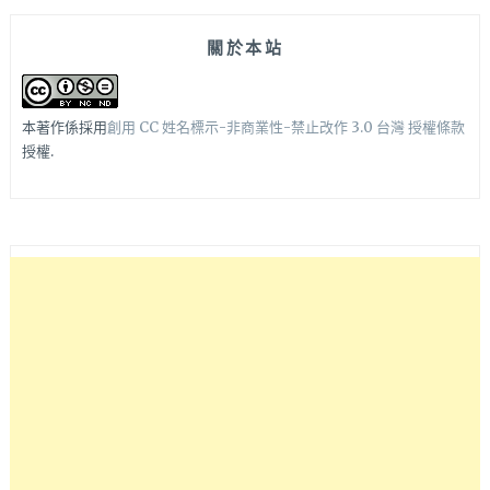
關於本站
本著作係採用
創用 CC 姓名標示-非商業性-禁止改作 3.0 台灣 授權條款
授權.