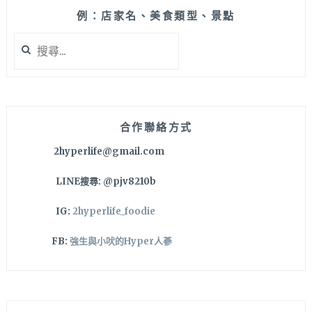
附
例：店家名、美食類型、景點
近
搜
永
尋
興
關
街
鍵
美
字:
食
就
合作聯絡方式
是
2hyperlife@gmail.com
要
這
LINE搜尋: @pjv8210b
一
間！
IG:
2hyperlife_foodie
FB:
強生與小吠的Hyper人蔘