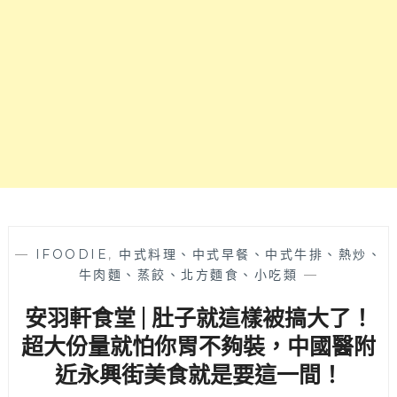
品
餵
飲
飽
料
大
自
食
助
怪
吧
原
無
來
限
是
飲
真
用
的！
喔
丼
飯
以
—
IFOODIE
,
中式料理、中式早餐、中式牛排、熱炒、
外
牛肉麵、蒸餃、北方麵食、小吃類
—
小
安羽軒食堂 | 肚子就這樣被搞大了！
菜
麥
超大份量就怕你胃不夠裝，中國醫附
茶
近永興街美食就是要這一間！
湯
品