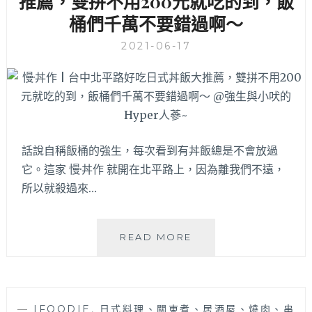
推薦，雙拼不用200元就吃的到，飯
柴
桶們千萬不要錯過啊～
魚
湯，
2021-06-17
願
意
回
訪
N
次
哦！
話說自稱飯桶的強生，每次看到有丼飯總是不會放過
它。這家 慢·丼作 就開在北平路上，因為離我們不遠，
所以就殺過來…
慢
READ MORE
·
丼
作
|
—
IFOODIE
,
日式料理、關東煮、居酒屋、燒肉、串