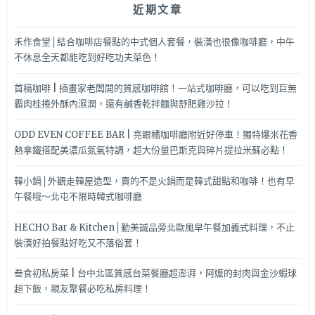
近期文章
禾作食堂│結合咖啡店餐點的中式個人套餐，裝潢也很像咖啡廳，中午
不休息全天都能吃到好吃功夫菜色！
首稿咖啡 | 插畫家老闆開的質感咖啡館！一站式咖啡廳，可以吃到巨無
霸肉桂捲外酥內濕潤，還有鹹香乾拌麵與舒肥雞沙拉！
ODD EVEN COFFEE BAR | 亮眼橘咖啡廳附近好停車！獨特爆米花香
熱拿鐵搭配美濃瓜氮氣特調，超大份量巴斯克與碎片提拉米蘇必點！
韓小鍋│外觀走韓屋造型，賣的不是火鍋而是韓式甜點和咖啡！也有早
午餐哦～北屯不限時韓式咖啡廳
HECHO Bar & Kitchen│勤美誠品旁北歐風早午餐加義式料理，不止
裝潢好拍餐點好吃又不落俗套！
叁食初私房菜 | 台中北區質感台菜餐廳超澎湃，阿嬤的封肉與金沙蝦球
超下飯，親友聚餐必吃私房料理！