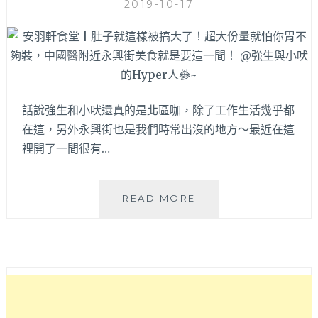
2019-10-17
都
可
免
費
續！
話說強生和小吠還真的是北區咖，除了工作生活幾乎都
在這，另外永興街也是我們時常出沒的地方～最近在這
裡開了一間很有…
安
READ MORE
羽
軒
食
堂
|
肚
子