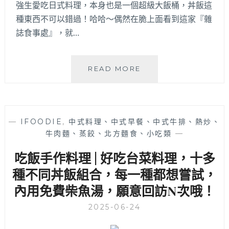
強生愛吃日式料理，本身也是一個超級大飯桶，丼飯這
筋
種東西不可以錯過！哈哈～偶然在脆上面看到這家『雜
肉
飯
誌食事處』，就…
超
銷
魂，
雜
READ MORE
不
誌
吃
食
牛
事
也
處
能
—
IFOODIE
,
中式料理、中式早餐、中式牛排、熱炒、
|
爽
牛肉麵、蒸餃、北方麵食、小吃類
—
多
嗑
達
吃飯手作料理 | 好吃台菜料理，十多
雞
18
肉
種
種不同丼飯組合，每一種都想嘗試，
丼，
不
內用免費柴魚湯，願意回訪N次哦！
吃
同
飽
丼
2025-06-24
還
飯
能
組