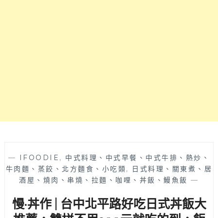
多
十
得
多
的
種
好
不
店
同
家
丼
飯
組
合，
每
一
種
都
想
嘗
—
IFOODIE
,
中式料理、中式早餐、中式牛排、熱炒、
試，
牛肉麵、蒸餃、北方麵食、小吃類
,
日式料理、關東煮、居
內
酒屋、燒肉、串燒、拉麵、咖哩、丼飯、鰻魚飯
—
用
慢·丼作 | 台中北平路好吃日式丼飯大
免
費