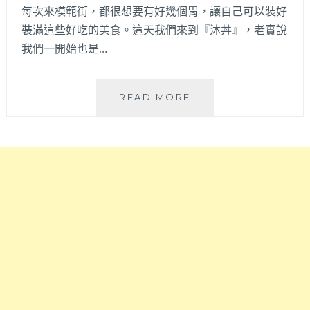
量
每次來模範街，都很想要有好幾個胃，讓自己可以裝好
爆
裝滿這些好吃的美食。這天我們來到『沐丼』，老實說
棚
我們一開始也是…
啦！
加
量
沐
READ MORE
肉
丼
肉
餵
讓
飽
你
大
吃
食
到
怪
撐
|
還
看
有
到
免
名
費
字
加
就
飯，
嚇
湯
到，