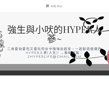
Skip
MENU
to
content
強生與小吠的HYPER人
蔘~
二枚愛拍愛吃又愛玩的台中嗨咖加起來，一起創造過癮的
HYPER人蔘(人生)! →聯絡信箱：
2HYPERLIFE@GMAIL.COM