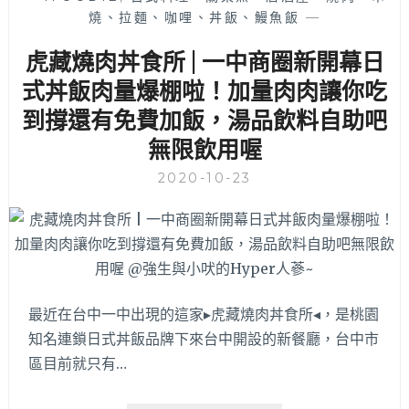
台
燒、拉麵、咖哩、丼飯、鰻魚飯
—
中
北
虎藏燒肉丼食所 | 一中商圈新開幕日
平
路
式丼飯肉量爆棚啦！加量肉肉讓你吃
好
到撐還有免費加飯，湯品飲料自助吧
吃
無限飲用喔
日
式
2020-10-23
丼
飯
大
推
薦，
雙
拼
最近在台中一中出現的這家▸虎藏燒肉丼食所◂，是桃園
不
知名連鎖日式丼飯品牌下來台中開設的新餐廳，台中市
用
區目前就只有…
200
元
就