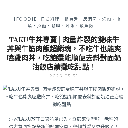
—
IFOODIE
,
日式料理、關東煮、居酒屋、燒肉、串
燒、拉麵、咖哩、丼飯、鰻魚飯
—
TAKU牛丼專賣│肉量炸裂的雙味牛
丼與牛筋肉飯超銷魂，不吃牛也能爽
嗑雞肉丼，吃飽還能順便去斜對面奶
油飯店續攤吃甜點！
2026-05-31
這家TAKU放在口袋名單已久，終於來朝聖啦！老宅的
復古氛圍搭配全新的舒適空間，整個質感又更升級了！