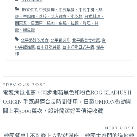
IFOODIE
,
中式料理、中式早餐、中式牛排、熱
炒、牛肉麵、蒸餃、北方麵食、小吃類
,
日式料理、
關東煮、居酒屋、燒肉、串燒、拉麵、咖哩、丼
飯、鰻魚飯
北平路好吃美食
,
北平路必吃
,
北平路美食推薦
,
台
中丼飯推薦
,
台中好吃丼飯
,
台中好吃日式丼飯
,
慢丼
作
文
PREVIOUS POST
電競滑鼠推薦，同步開箱黑色和粉色ROG GLADIUS II
章
ORIGIN 手感讃適合長時間使用，日製OMRON微動開
導
關上看5000萬次，設計簡潔好看值得收藏
覽
NEXT POST
韓國餐桌│不到晚上六點就滿座！韓國主廚開的道地韓