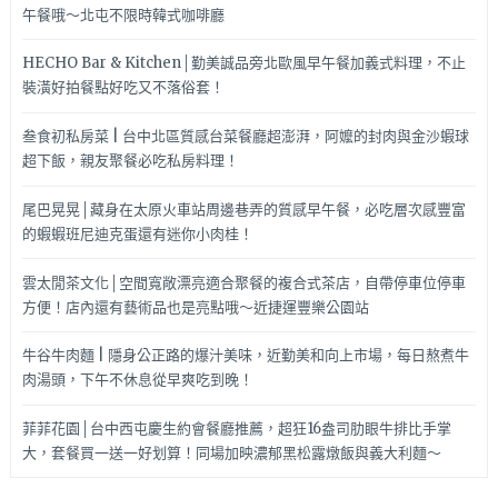
午餐哦～北屯不限時韓式咖啡廳
HECHO Bar & Kitchen│勤美誠品旁北歐風早午餐加義式料理，不止
裝潢好拍餐點好吃又不落俗套！
叁食初私房菜 | 台中北區質感台菜餐廳超澎湃，阿嬤的封肉與金沙蝦球
超下飯，親友聚餐必吃私房料理！
尾巴晃晃│藏身在太原火車站周邊巷弄的質感早午餐，必吃層次感豐富
的蝦蝦班尼迪克蛋還有迷你小肉桂！
雲太閒茶文化│空間寬敞漂亮適合聚餐的複合式茶店，自帶停車位停車
方便！店內還有藝術品也是亮點哦～近捷運豐樂公園站
牛谷牛肉麵 | 隱身公正路的爆汁美味，近勤美和向上市場，每日熬煮牛
肉湯頭，下午不休息從早爽吃到晚！
菲菲花園│台中西屯慶生約會餐廳推薦，超狂16盎司肋眼牛排比手掌
大，套餐買一送一好划算！同場加映濃郁黑松露燉飯與義大利麵～