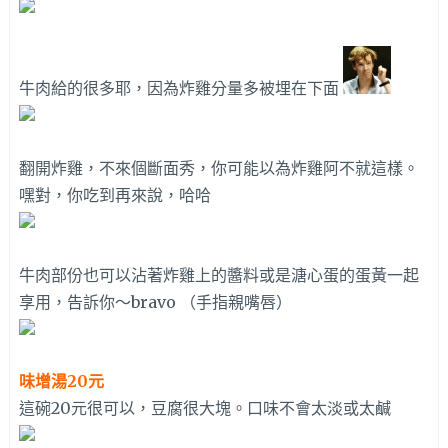
牛肉給的很多耶，因為炸雞分量多被埋在下面
翻開炸雞，不來個斷面秀，你可能以為炸雞阿不就這樣。
嘿對，你吃到再來說，哈哈
牛肉部份也可以沾著炸雞上的醬料或是溏心蛋的蛋黃一起
享用，告訴你～bravo （手指親嘴唇）
味增湯20元
這碗20元很可以，豆腐很大塊。口味不會太淡或太鹹