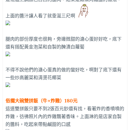
上面的醬汁讓人看了就垂涎三尺啊
腿肉的部份厚度也很夠，旁邊微甜的溏心蛋好好吃，底下
還有搭配黃金泡菜和自製的醃漬白蘿蔔
不得不說他們的溏心蛋真的做的蠻好吃，啊對了底下還有
一些炒高麗菜和清燙花椰菜
俗擱大碗雙拼飯（牛+炸雞）180元
這道雙拼飯只要不到2張百元鈔還有找，看著炸的香噴噴的
炸雞，彷彿照片內的炸雞飄著香味。上面淋的是店家自製
的醬料，吃起來帶點鹹甜的口感