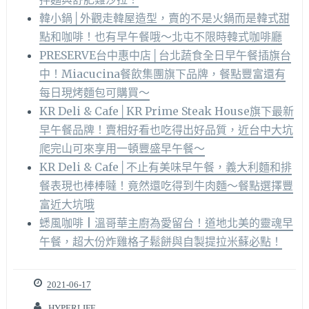
韓小鍋│外觀走韓屋造型，賣的不是火鍋而是韓式甜
點和咖啡！也有早午餐哦～北屯不限時韓式咖啡廳
PRESERVE台中惠中店│台北蔬食全日早午餐插旗台
中！Miacucina餐飲集團旗下品牌，餐點豐富還有
每日現烤麵包可購買～
KR Deli & Cafe│KR Prime Steak House旗下最新
早午餐品牌！賣相好看也吃得出好品質，近台中大坑
爬完山可來享用一頓豐盛早午餐～
KR Deli & Cafe│不止有美味早午餐，義大利麵和排
餐表現也棒棒噠！竟然還吃得到牛肉麵～餐點選擇豐
富近大坑哦
蟋風咖啡 | 溫哥華主廚為愛留台！道地北美的靈魂早
午餐，超大份炸雞格子鬆餅與自製提拉米蘇必點！
2021-06-17
HYPERLIFE