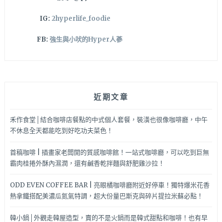
IG:
2hyperlife_foodie
FB:
強生與小吠的Hyper人蔘
近期文章
禾作食堂│結合咖啡店餐點的中式個人套餐，裝潢也很像咖啡廳，中午
不休息全天都能吃到好吃功夫菜色！
首稿咖啡 | 插畫家老闆開的質感咖啡館！一站式咖啡廳，可以吃到巨無
霸肉桂捲外酥內濕潤，還有鹹香乾拌麵與舒肥雞沙拉！
ODD EVEN COFFEE BAR | 亮眼橘咖啡廳附近好停車！獨特爆米花香
熱拿鐵搭配美濃瓜氮氣特調，超大份量巴斯克與碎片提拉米蘇必點！
韓小鍋│外觀走韓屋造型，賣的不是火鍋而是韓式甜點和咖啡！也有早