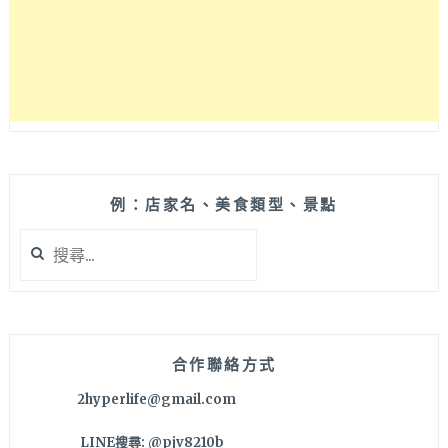
例：店家名、美食類型、景點
搜
尋
關
鍵
字:
合作聯絡方式
2hyperlife@gmail.com
LINE搜尋: @pjv8210b