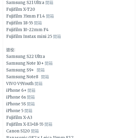
Samsung S21 Ultra
開箱
Fujifilm X-T20
Fujifilm 35mm F1.4
開箱
Fujifilm 18-55
開箱
Fujifilm 10-22mm F4
Fujifilm Instax mini 25
開箱
退役:
Samsung S22 Ultra
Samsung Note 10+
開箱
Samsung S9+
開箱
Samsung Note8
開箱
VIVO V9Youth
開箱
iPhone 6+
開箱
iPhone 6s
開箱
iPhone 5S
開箱
iPhone 5
開箱
Fujifilm X-A3
Fujifilm X-E1+18-55
開箱
Canon S120
開箱
Panasonic GF7 x Leica 15mm F1.7