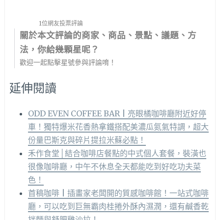
1位網友投票評論
關於本文評論的商家、商品、景點、議題、方
法，你給幾顆星呢？
歡迎一起點擊星號參與評論唷！
延伸閱讀
ODD EVEN COFFEE BAR | 亮眼橘咖啡廳附近好停
車！獨特爆米花香熱拿鐵搭配美濃瓜氮氣特調，超大
份量巴斯克與碎片提拉米蘇必點！
禾作食堂│結合咖啡店餐點的中式個人套餐，裝潢也
很像咖啡廳，中午不休息全天都能吃到好吃功夫菜
色！
首稿咖啡 | 插畫家老闆開的質感咖啡館！一站式咖啡
廳，可以吃到巨無霸肉桂捲外酥內濕潤，還有鹹香乾
拌麵與舒肥雞沙拉！