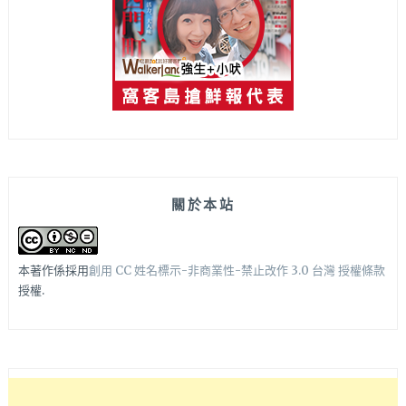
關於本站
本著作係採用
創用 CC 姓名標示-非商業性-禁止改作 3.0 台灣 授權條款
授權.