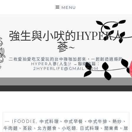
Skip
MENU
to
content
強生與小吠的HYPER人
蔘~
二枚愛拍愛吃又愛玩的台中嗨咖加起來，一起創造過癮的
HYPER人蔘(人生)! →聯絡信箱：
2HYPERLIFE@GMAIL.COM
—
IFOODIE
,
中式料理、中式早餐、中式牛排、熱炒、
牛肉麵、蒸餃、北方麵食、小吃類
,
日式料理、關東煮、居