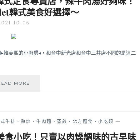
韓式定食專賣店，辣牛肉湯好夠味！
后
合
let韓式美食好選擇～
里
聚
森
餐
2021-10-06
林
的
公
好
園
吃
步
合
行
一間▸韓姜熙的小廚房◂，和台中新光店和台中三井店不同的是這二
菜
約
4
分
可
韓
READ MORE
抵
姜
達，
熙
后
的
里
小
火
廚
車
中式牛排、熱炒、牛肉麵、蒸餃、北方麵食、小吃類
—
房
站
│
店美食小吃！只賣以肉燥調味的古早味
附
連