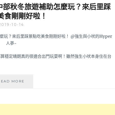
60
寶
│中部秋冬旅遊補助怎麼玩？來后里踩
年
OUTLET
老
韓
美食剛剛好啦！
店
式
美
美
2019-10-14
食
食
小
好
吃！
選
只
擇
賣
～
都算穩定晴朗真的很適合出門玩耍啊！雖然強生小吠本身住在台
以
肉
燥
調
味
后
READ MORE
的
里
古
2
早
天
味
1
炒
夜
麵
輕