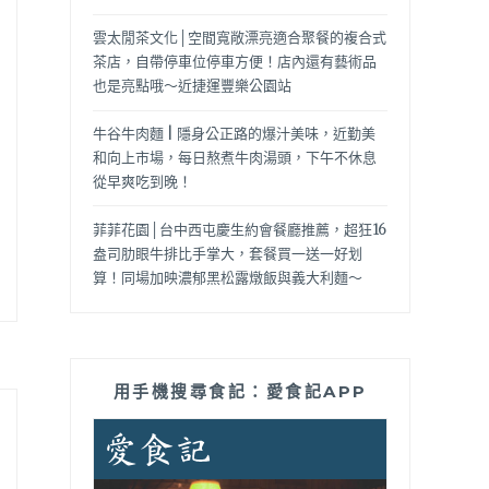
雲太閒茶文化│空間寬敞漂亮適合聚餐的複合式
茶店，自帶停車位停車方便！店內還有藝術品
也是亮點哦～近捷運豐樂公園站
牛谷牛肉麵 | 隱身公正路的爆汁美味，近勤美
和向上市場，每日熬煮牛肉湯頭，下午不休息
從早爽吃到晚！
菲菲花園│台中西屯慶生約會餐廳推薦，超狂16
盎司肋眼牛排比手掌大，套餐買一送一好划
算！同場加映濃郁黑松露燉飯與義大利麵～
用手機搜尋食記：愛食記APP