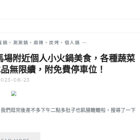
喜鍋、涮涮鍋、麻辣、炭烤、個人鍋
—
馬場附近個人小火鍋美食，各種蔬菜
冰品無限續，附免費停車位！
2023-08-23
，我們逛完後差不多下午二點多肚子也飢腸轆轆啦，搜尋了一下
座