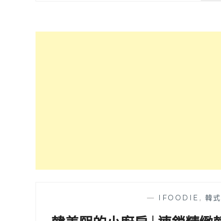
—
IFOODIE
,
韓