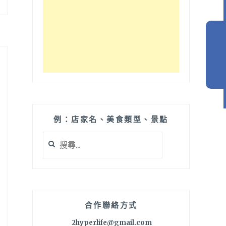
例：店家名、美食類型、景點
搜
尋
關
鍵
字:
合作聯絡方式
2hyperlife@gmail.com