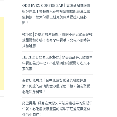
ODD EVEN COFFEE BAR | 亮眼橘咖啡廳附
近好停車！獨特爆米花香熱拿鐵搭配美濃瓜氮
氣特調，超大份量巴斯克與碎片提拉米蘇必
點！
韓小鍋│外觀走韓屋造型，賣的不是火鍋而是韓
式甜點和咖啡！也有早午餐哦～北屯不限時韓
式咖啡廳
HECHO Bar & Kitchen│勤美誠品旁北歐風早
午餐加義式料理，不止裝潢好拍餐點好吃又不
落俗套！
叁食初私房菜 | 台中北區質感台菜餐廳超澎
湃，阿嬤的封肉與金沙蝦球超下飯，親友聚餐
必吃私房料理！
尾巴晃晃│藏身在太原火車站周邊巷弄的質感早
午餐，必吃層次感豐富的蝦蝦班尼迪克蛋還有
迷你小肉桂！