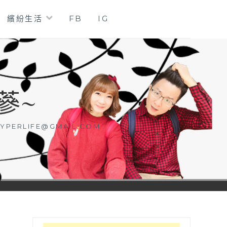
繽紛生活
FB
IG
蔘~
YPERLIFE@GMAIL.COM