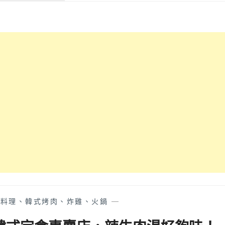
廳，
免
家
好
費
RU’S
像
停
KITCHEN│
在
車
利
阿
位！
用
嬤
民
家
宅
的
車
三
庫
合
改
院
建
吃
的
飯
低
好
調
懷
美
舊！
味
台
食
中
堂，
后
式料理、韓式烤肉、炸雞、火鍋
—
距
里
離
適