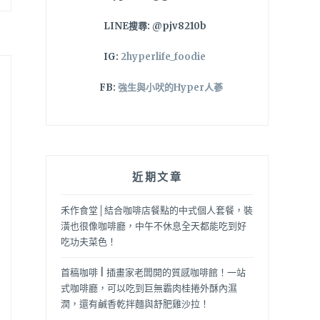
LINE搜尋: @pjv8210b
IG:
2hyperlife_foodie
FB:
強生與小吠的Hyper人蔘
近期文章
禾作食堂│結合咖啡店餐點的中式個人套餐，裝
潢也很像咖啡廳，中午不休息全天都能吃到好
吃功夫菜色！
首稿咖啡 | 插畫家老闆開的質感咖啡館！一站
式咖啡廳，可以吃到巨無霸肉桂捲外酥內濕
潤，還有鹹香乾拌麵與舒肥雞沙拉！