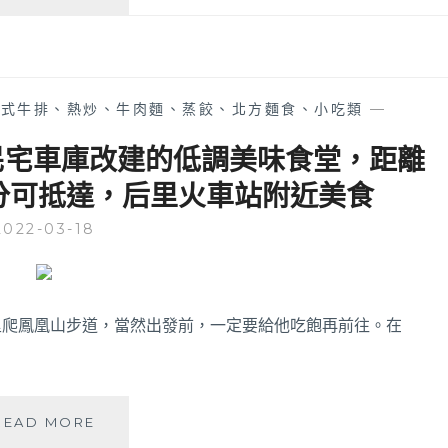
祥
美
合
食，
院
各
│
種
有
蔬
中式牛排、熱炒、牛肉麵、蒸餃、北方麵食、小吃類
—
落
菜
羽
鍋
│利用民宅車庫改建的低調美味食堂，距離
松
料
分可抵達，后里火車站附近美食
也
吃
可
到
2022-03-18
以
飽
賞
加
櫻
飲
的
料
古
冰
里爬鳳凰山步道，當然出發前，一定要給他吃飽再前往。在
早
品
味
無
台
限
菜
續，
美
READ MORE
餐
附
如