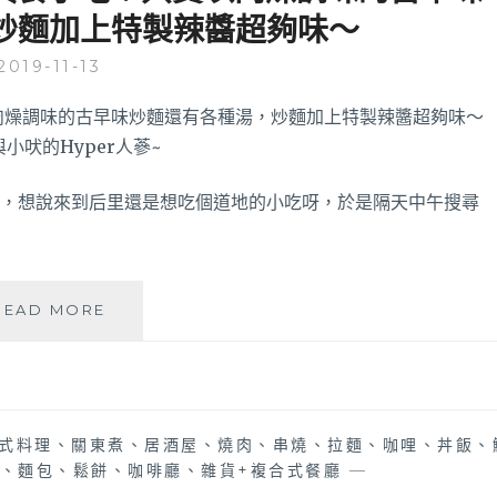
近
炒麵加上特製辣醬超夠味～
鎖
美
精
食
2019-11-13
緻
韓
式
定
食
專
)，想說來到后里還是想吃個道地的小吃呀，於是隔天中午搜尋
賣
店，
辣
牛
豬
肉
READ MORE
血
湯
財
好
老
夠
店
味！
│
台
式料理、關東煮、居酒屋、燒肉、串燒、拉麵、咖哩、丼飯、
后
中
、麵包、鬆餅、咖啡廳、雜貨+複合式餐廳
—
里
麗