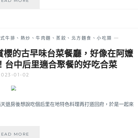
READ MORE
上
嗑
個
人
石
中式牛排、熱炒、牛肉麵、蒸餃、北方麵食、小吃類
—
鍋
│
賞櫻的古早味台菜餐廳，好像在阿嬤
台
！台中后里適合聚餐的好吃合菜
中
后
2023-01-02
里
馬
場
附
近
隔天退房後想說吃個后里在地特色料理再打道回府，於是一起來
個
人
小
火
橘
READ MORE
鍋