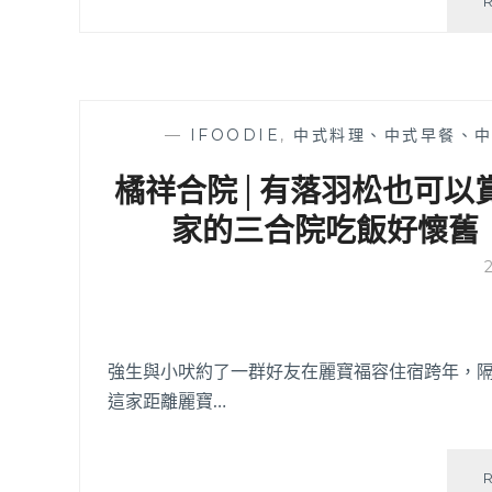
—
IFOODIE
,
中式料理、中式早餐、
橘祥合院│有落羽松也可以
家的三合院吃飯好懷舊
強生與小吠約了一群好友在麗寶福容住宿跨年，
這家距離麗寶…