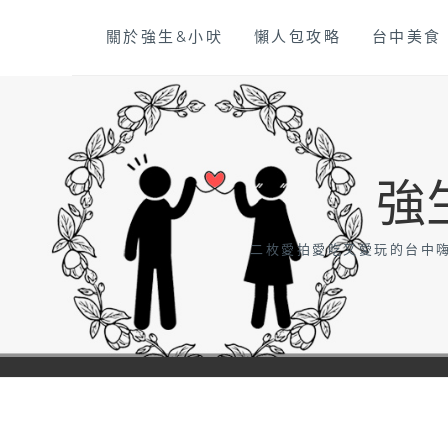
Skip
關於強生&小吠
懶人包攻略
台中美食
to
content
強
二枚愛拍愛吃又愛玩的台中嗨