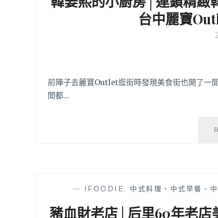
韓姜熙的小廚房│連鎖精緻
台中麗寶Out
前陣子去麗寶Outlet逛街時發現美食街也開了
間都…
—
IFOODIE
,
中式料理、中式早餐、
豬血財老店│后里60年老