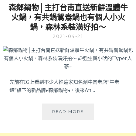
大
南
森鄰鍋物│主打台南直送新鮮溫體牛
價
洋
格
火
火鍋，有共鍋鴛鴦鍋也有個人小火
合
鍋
鍋，森林系裝潢好拍～
理，
美
肉
食，
2021-04-21
品
商
均
業
現
套
切
餐
還
只
有
要
野
299
先前在IG上看到不少人推這家知名涮牛肉老店”牛老
生
元
總”旗下的新品牌▸森鄰鍋物◂，後來An…
龍
還
蝦
有
可
11
森
READ MORE
點，
種
鄰
白
湯
鍋
飯
頭
物
飲
可