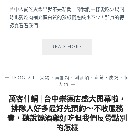
人
滿
台中人愛吃火鍋早就不是新聞，像我們一樣愛吃火鍋同
足，
時也愛吃肉補充蛋白質的孩紙們應該也不少！‍那真的得
必
認真看看我們…
沾
特
調
只
READ MORE
蔥
要
油
299
醬，
元
不
就
收
—
IFOODIE
,
火鍋、壽喜鍋、涮涮鍋、麻辣、炭烤、個
可
服
人鍋
—
以
務
吃
費
萬客什鍋 | 台中崇德店盛大開幕啦，
到
但
15OZ
排隊人好多最好先預約～不收服務
服
肉
務
費，聽說燒酒雞好吃但我們反骨點別
量
也
的怎樣
真
很
的
滿