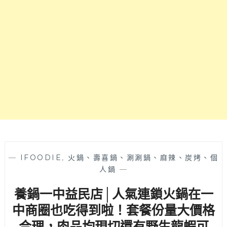
甕
專
天
業
然
桌
發
邊
酵
服
的
務！
酸
文
白
心
菜
崇
湯
德
底
捷
風
運
味
站
溫
出
潤
—
IFOODIE
,
火鍋、壽喜鍋、涮涮鍋、麻辣、炭烤、個
站
好
人鍋
—
2
喝，
分
養鍋一中益民店│人氣連鎖火鍋在一
滿
可
滿
抵
中商圈也吃得到啦！套餐份量大價格
蔥
達
合理，肉品均現切還有野生龍蝦可
花
～