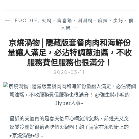
有
個
人
—
IFOODIE
,
火鍋、壽喜鍋、涮涮鍋、麻辣、炭烤、個
小
人鍋
—
火
京燒渦物│隱藏版套餐肉肉和海鮮份
鍋，
森
量讓人滿足，必沾特調蔥油醬，不收
林
服務費但服務也很滿分！
系
裝
2020-03-11
潢
好
拍
～
最近的天氣真的是春天後母心啊忽冷忽熱，前幾天又突
然變冷剛好很適合吃個火鍋啊！約了這家在永興街上的
▸京燒渦物◂想…