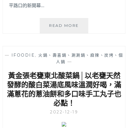
辣
平路口的新開幕…
帶
勁，
每
一
READ MORE
一
潤
口
原
都
肉
泰
精
喜
—
IFOODIE
,
火鍋、壽喜鍋、涮涮鍋、麻辣、炭烤、個
修
歡
人鍋
—
鮮
吃
切
到
黃金張老甕東北酸菜鍋│以老甕天然
鍋
停
物
發酵的酸白菜湯底風味溫潤好喝，滿
不
│
下
滿蔥花的蔥油餅和多口味手工丸子也
崇
來
必點！
德
～
路
還
2022-12-19
高
有
檔
豐
火
富