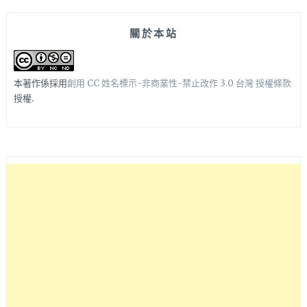
關於本站
本著作係採用
創用 CC 姓名標示-非商業性-禁止改作 3.0 台灣 授權條款
授權.