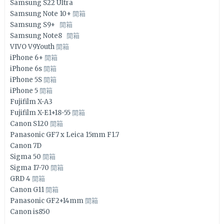
Samsung S22 Ultra
Samsung Note 10+
開箱
Samsung S9+
開箱
Samsung Note8
開箱
VIVO V9Youth
開箱
iPhone 6+
開箱
iPhone 6s
開箱
iPhone 5S
開箱
iPhone 5
開箱
Fujifilm X-A3
Fujifilm X-E1+18-55
開箱
Canon S120
開箱
Panasonic GF7 x Leica 15mm F1.7
Canon 7D
Sigma 50
開箱
Sigma 17-70
開箱
GRD 4
開箱
Canon G11
開箱
Panasonic GF2+14mm
開箱
Canon is850