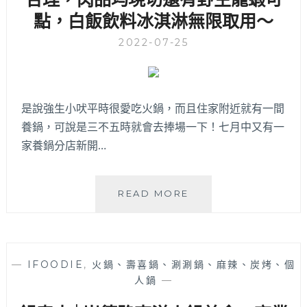
的
點，白飯飲料冰淇淋無限取用～
蔥
油
2022-07-25
餅
和
多
口
是說強生小吠平時很愛吃火鍋，而且住家附近就有一間
味
養鍋，可說是三不五時就會去捧場一下！七月中又有一
手
家養鍋分店新開…
工
丸
子
也
養
READ MORE
必
鍋
點！
一
中
益
—
IFOODIE
,
火鍋、壽喜鍋、涮涮鍋、麻辣、炭烤、個
民
人鍋
—
店
│