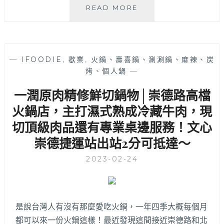
鍋
READ MORE
泰
暖
│
崇
—
IFOODIE
,
歇業
,
火鍋、壽喜鍋、涮涮鍋、麻辣、炭
德
烤、個人鍋
—
路
上
一潤原肉精修鮮切鍋物│崇德路高檔
這
鍋
火鍋店，主打濕式熟成冷藏牛肉，現
不
切頂級肉品還有專業桌邊服務！文心
簡
崇德捷運站出站2分可抵達～
單！
泰
2023-02-24
式
南
洋
湯
頭
是說台灣人有沒有那麼愛吃火鍋，一年四季大概每個月
酸
都可以來一份火鍋這樣！最近發現這間接近崇德路和北