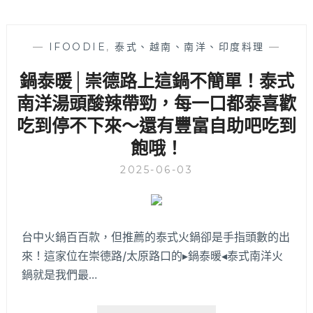
—
IFOODIE
,
泰式、越南、南洋、印度料理
—
鍋泰暖│崇德路上這鍋不簡單！泰式
南洋湯頭酸辣帶勁，每一口都泰喜歡
吃到停不下來～還有豐富自助吧吃到
飽哦！
2025-06-03
台中火鍋百百款，但推薦的泰式火鍋卻是手指頭數的出
來！這家位在崇德路/太原路口的▸鍋泰暖◂泰式南洋火
鍋就是我們最…