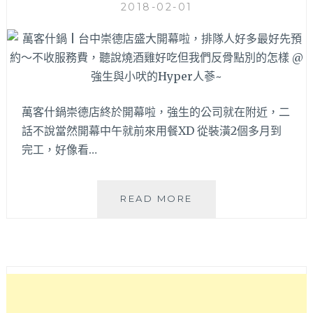
2018-02-01
威！
分！
無
肉
不
歡
的
趕
萬客什鍋崇德店終於開幕啦，強生的公司就在附近，二
緊
話不說當然開幕中午就前來用餐XD 從裝潢2個多月到
來
完工，好像看…
肉
多
多
火
萬
READ MORE
鍋
客
爽
什
吃
鍋
究
|
愛
台
小
中
鮮
崇