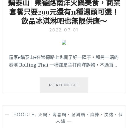
鍋泰山│崇德路南洋火鍋美食，商業
人
氣
套餐只要299元還有11種湯頭可選！
連
飲品冰淇淋吧也無限供應～
鎖
火
2022-07-01
鍋
在
一
中
這家▸鍋泰山◂在崇德路上也開了好一陣子，和另一端的
商
泰滾 Rolling Thai 一樣都是主打南洋鍋物，不過直…
圈
也
吃
得
鍋
READ MORE
到
泰
啦！
山
套
│
餐
崇
—
IFOODIE
,
火鍋、壽喜鍋、涮涮鍋、麻辣、炭烤、個
份
德
人鍋
—
量
路