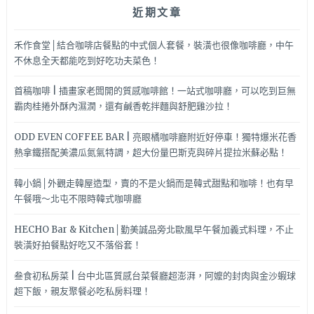
近期文章
禾作食堂│結合咖啡店餐點的中式個人套餐，裝潢也很像咖啡廳，中午
不休息全天都能吃到好吃功夫菜色！
首稿咖啡 | 插畫家老闆開的質感咖啡館！一站式咖啡廳，可以吃到巨無
霸肉桂捲外酥內濕潤，還有鹹香乾拌麵與舒肥雞沙拉！
ODD EVEN COFFEE BAR | 亮眼橘咖啡廳附近好停車！獨特爆米花香
熱拿鐵搭配美濃瓜氮氣特調，超大份量巴斯克與碎片提拉米蘇必點！
韓小鍋│外觀走韓屋造型，賣的不是火鍋而是韓式甜點和咖啡！也有早
午餐哦～北屯不限時韓式咖啡廳
HECHO Bar & Kitchen│勤美誠品旁北歐風早午餐加義式料理，不止
裝潢好拍餐點好吃又不落俗套！
叁食初私房菜 | 台中北區質感台菜餐廳超澎湃，阿嬤的封肉與金沙蝦球
超下飯，親友聚餐必吃私房料理！