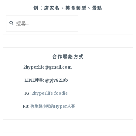
服
務
例：店家名、美食類型、景點
費，
搜
聽
尋
說
關
燒
鍵
酒
字:
雞
好
合作聯絡方式
吃
2hyperlife@gmail.com
但
我
LINE搜尋: @pjv8210b
們
反
IG:
2hyperlife_foodie
骨
點
FB:
強生與小吠的Hyper人蔘
別
的
怎
樣