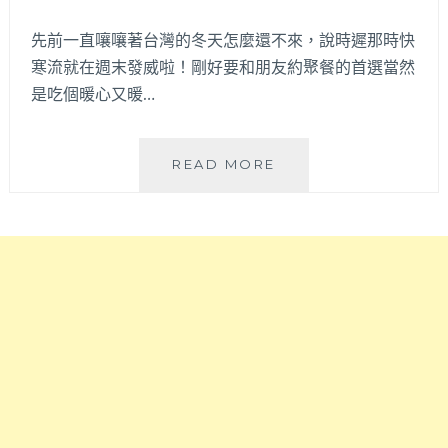
鍋
自
店，
先前一直嚷嚷著台灣的冬天怎麼還不來，說時遲那時快
助
主
吧
寒流就在週末發威啦！剛好要和朋友約聚餐的首選當然
打
吃
是吃個暖心又暖…
濕
到
式
飽
熟
哦！
黃
READ MORE
成
金
冷
張
藏
老
牛
甕
肉，
東
現
北
切
酸
頂
菜
級
鍋
肉
│
品
以
還
老
有