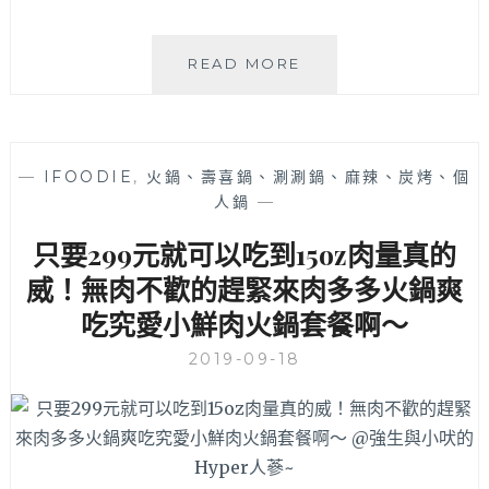
京
READ MORE
燒
渦
物
│
—
IFOODIE
,
火鍋、壽喜鍋、涮涮鍋、麻辣、炭烤、個
隱
人鍋
—
藏
版
只要299元就可以吃到15oz肉量真的
套
餐
威！無肉不歡的趕緊來肉多多火鍋爽
肉
吃究愛小鮮肉火鍋套餐啊～
肉
和
2019-09-18
海
鮮
份
量
讓