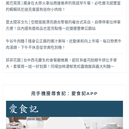
尾巴晃晃│藏身在太原火車站周邊巷弄的質感早午餐，必吃層次感豐富
的蝦蝦班尼迪克蛋還有迷你小肉桂！
雲太閒茶文化│空間寬敞漂亮適合聚餐的複合式茶店，自帶停車位停車
方便！店內還有藝術品也是亮點哦～近捷運豐樂公園站
牛谷牛肉麵 | 隱身公正路的爆汁美味，近勤美和向上市場，每日熬煮牛
肉湯頭，下午不休息從早爽吃到晚！
菲菲花園│台中西屯慶生約會餐廳推薦，超狂16盎司肋眼牛排比手掌
大，套餐買一送一好划算！同場加映濃郁黑松露燉飯與義大利麵～
用手機搜尋食記：愛食記APP