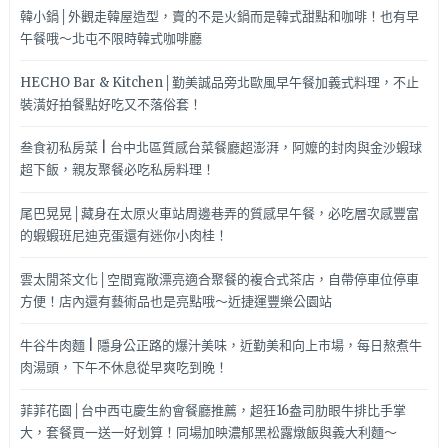
韓小鍋│外觀走韓屋造型，賣的不是火鍋而是韓式甜點和咖啡！也有早
午餐哦～北屯不限時韓式咖啡廳
HECHO Bar & Kitchen│勤美誠品旁北歐風早午餐加義式料理，不止
裝潢好拍餐點好吃又不落俗套！
叁食初私房菜 | 台中北區質感台菜餐廳超澎湃，阿嬤的封肉與金沙蝦球
超下飯，親友聚餐必吃私房料理！
尾巴晃晃│藏身在太原火車站周邊巷弄的質感早午餐，必吃層次感豐富
的蝦蝦班尼迪克蛋還有迷你小肉桂！
雲太閒茶文化│空間寬敞漂亮適合聚餐的複合式茶店，自帶停車位停車
方便！店內還有藝術品也是亮點哦～近捷運豐樂公園站
牛谷牛肉麵 | 隱身公正路的爆汁美味，近勤美和向上市場，每日熬煮牛
肉湯頭，下午不休息從早爽吃到晚！
菲菲花園│台中西屯慶生約會餐廳推薦，超狂16盎司肋眼牛排比手掌
大，套餐買一送一好划算！同場加映濃郁黑松露燉飯與義大利麵～