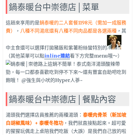
鍋泰暖台中崇德店│菜單
這趟來享用的是
鍋泰暖的二人套餐1198元（需加一成服務
費）
，
八種不同湯底還有八種不同肉品都是各選兩種
，其
中主食還可以選擇打拋豬飯和紫薯粉絲蠻特別的
（其他菜單可以點
inline連結
看下方完整menu哦～）
鍋泰暖台中崇德店│餐點內容
湯頭我們選擇店員推薦的兩種湯頭：
泰暖肉骨茶（新加坡
白胡椒風味）+ 泰暖冬陰功
，我們就直接點起來。超可愛
的猩猩玩偶走上桌陪我們吃飯（大誤）是我們自己放的啦