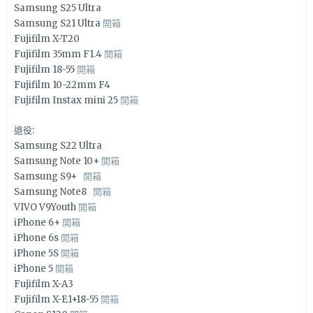
Samsung S25 Ultra
Samsung S21 Ultra
開箱
Fujifilm X-T20
Fujifilm 35mm F1.4
開箱
Fujifilm 18-55
開箱
Fujifilm 10-22mm F4
Fujifilm Instax mini 25
開箱
退役:
Samsung S22 Ultra
Samsung Note 10+
開箱
Samsung S9+
開箱
Samsung Note8
開箱
VIVO V9Youth
開箱
iPhone 6+
開箱
iPhone 6s
開箱
iPhone 5S
開箱
iPhone 5
開箱
Fujifilm X-A3
Fujifilm X-E1+18-55
開箱