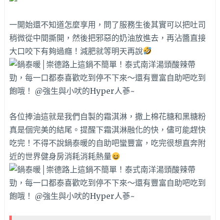
一開始還不知道怎麼享用，問了服務生後其實可以把吐司
稍微從中間撕開，然後把邪惡的奶油放進去，再沾醬直接
大口咬下有夠過癮！減肥就等明天再說
各位捧油這就是我們自製的霜淇淋，撒上棉花糖和黑糖粉
真是個完美的結尾。提醒下霜淇淋融化的快，儘可能趕快
吃完！不得不說鍋泰暖的自助吧蠻豐富，吃完很想直奔附
近的世界健身房消耗消耗熱量