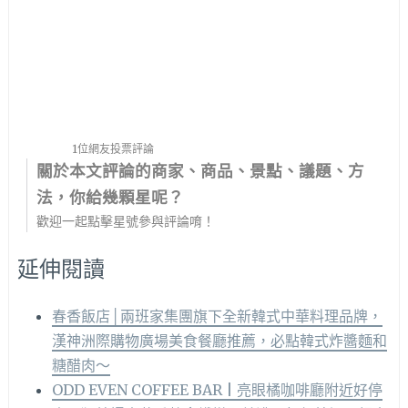
1位網友投票評論
關於本文評論的商家、商品、景點、議題、方
法，你給幾顆星呢？
歡迎一起點擊星號參與評論唷！
延伸閱讀
春香飯店│兩班家集團旗下全新韓式中華料理品牌，
漢神洲際購物廣場美食餐廳推薦，必點韓式炸醬麵和
糖醋肉～
ODD EVEN COFFEE BAR | 亮眼橘咖啡廳附近好停