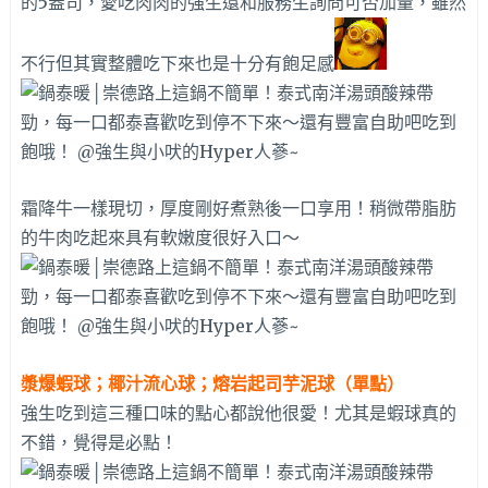
的5盎司，愛吃肉肉的強生還和服務生詢問可否加量，雖然
不行但其實整體吃下來也是十分有飽足感
霜降牛一樣現切，厚度剛好煮熟後一口享用！稍微帶脂肪
的牛肉吃起來具有軟嫩度很好入口～
漿爆蝦球；椰汁流心球；熔岩起司芋泥球（單點）
強生吃到這三種口味的點心都說他很愛！尤其是蝦球真的
不錯，覺得是必點！