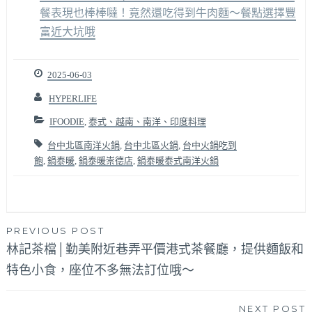
餐表現也棒棒噠！竟然還吃得到牛肉麵～餐點選擇豐
富近大坑哦
2025-06-03
HYPERLIFE
IFOODIE
,
泰式、越南、南洋、印度料理
台中北區南洋火鍋
,
台中北區火鍋
,
台中火鍋吃到
飽
,
鍋泰暖
,
鍋泰暖崇德店
,
鍋泰暖泰式南洋火鍋
文
PREVIOUS POST
林記茶檔│勤美附近巷弄平價港式茶餐廳，提供麵飯和
章
特色小食，座位不多無法訂位哦～
導
覽
NEXT POST