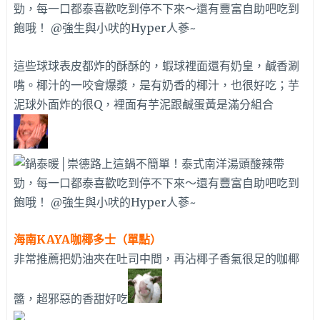
這些球球表皮都炸的酥酥的，蝦球裡面還有奶皇，鹹香涮
嘴。椰汁的一咬會爆漿，是有奶香的椰汁，也很好吃；芋
泥球外面炸的很Q，裡面有芋泥跟鹹蛋黃是滿分組合
海南KAYA咖椰多士（單點）
非常推薦把奶油夾在吐司中間，再沾椰子香氣很足的咖椰
醬，超邪惡的香甜好吃