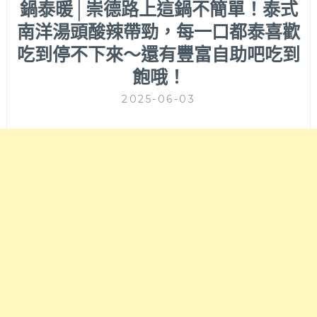
鍋泰暖│崇德路上這鍋不簡單！泰式
南洋湯頭酸辣帶勁，每一口都泰喜歡
吃到停不下來～還有豐富自助吧吃到
飽哦！
2025-06-03