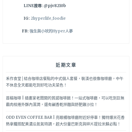
LINE搜尋: @pjv8210b
IG:
2hyperlife_foodie
FB:
強生與小吠的Hyper人蔘
近期文章
禾作食堂│結合咖啡店餐點的中式個人套餐，裝潢也很像咖啡廳，中午
不休息全天都能吃到好吃功夫菜色！
首稿咖啡 | 插畫家老闆開的質感咖啡館！一站式咖啡廳，可以吃到巨無
霸肉桂捲外酥內濕潤，還有鹹香乾拌麵與舒肥雞沙拉！
ODD EVEN COFFEE BAR | 亮眼橘咖啡廳附近好停車！獨特爆米花香
熱拿鐵搭配美濃瓜氮氣特調，超大份量巴斯克與碎片提拉米蘇必點！