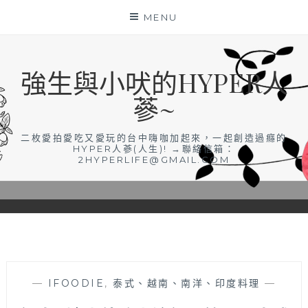
Skip
MENU
to
content
強生與小吠的HYPER人
蔘~
二枚愛拍愛吃又愛玩的台中嗨咖加起來，一起創造過癮的
HYPER人蔘(人生)! →聯絡信箱：
2HYPERLIFE@GMAIL.COM
—
IFOODIE
,
泰式、越南、南洋、印度料理
—