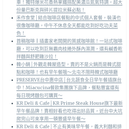
車！獨特爆米花香熱拿鐵搭配美濃瓜氮氣特調，超大
份量巴斯克與碎片提拉米蘇必點！
禾作食堂│結合咖啡店餐點的中式個人套餐，裝潢也
很像咖啡廳，中午不休息全天都能吃到好吃功夫菜
色！
首稿咖啡 | 插畫家老闆開的質感咖啡館！一站式咖啡
廳，可以吃到巨無霸肉桂捲外酥內濕潤，還有鹹香乾
拌麵與舒肥雞沙拉！
韓小鍋│外觀走韓屋造型，賣的不是火鍋而是韓式甜
點和咖啡！也有早午餐哦～北屯不限時韓式咖啡廳
PRESERVE台中惠中店│台北蔬食全日早午餐插旗台
中！Miacucina餐飲集團旗下品牌，餐點豐富還有
每日現烤麵包可購買～
KR Deli & Cafe│KR Prime Steak House旗下最新
早午餐品牌！賣相好看也吃得出好品質，近台中大坑
爬完山可來享用一頓豐盛早午餐～
KR Deli & Cafe│不止有美味早午餐，義大利麵和排