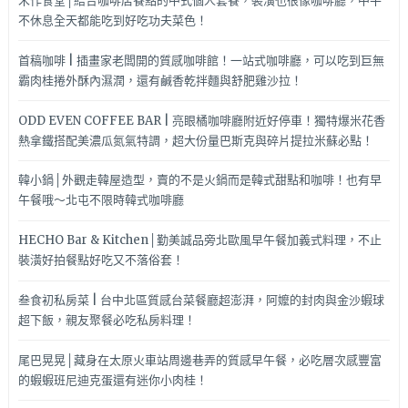
禾作食堂│結合咖啡店餐點的中式個人套餐，裝潢也很像咖啡廳，中午
不休息全天都能吃到好吃功夫菜色！
首稿咖啡 | 插畫家老闆開的質感咖啡館！一站式咖啡廳，可以吃到巨無
霸肉桂捲外酥內濕潤，還有鹹香乾拌麵與舒肥雞沙拉！
ODD EVEN COFFEE BAR | 亮眼橘咖啡廳附近好停車！獨特爆米花香
熱拿鐵搭配美濃瓜氮氣特調，超大份量巴斯克與碎片提拉米蘇必點！
韓小鍋│外觀走韓屋造型，賣的不是火鍋而是韓式甜點和咖啡！也有早
午餐哦～北屯不限時韓式咖啡廳
HECHO Bar & Kitchen│勤美誠品旁北歐風早午餐加義式料理，不止
裝潢好拍餐點好吃又不落俗套！
叁食初私房菜 | 台中北區質感台菜餐廳超澎湃，阿嬤的封肉與金沙蝦球
超下飯，親友聚餐必吃私房料理！
尾巴晃晃│藏身在太原火車站周邊巷弄的質感早午餐，必吃層次感豐富
的蝦蝦班尼迪克蛋還有迷你小肉桂！