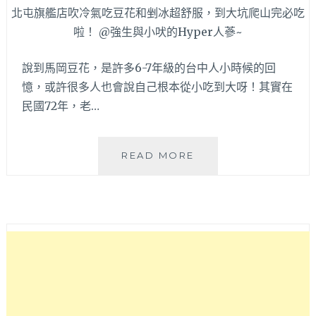
～
說到馬岡豆花，是許多6-7年級的台中人小時候的回
憶，或許很多人也會說自己根本從小吃到大呀！其實在
民國72年，老…
馬
READ MORE
岡
豆
花
|
從
大
雅
發
跡
開