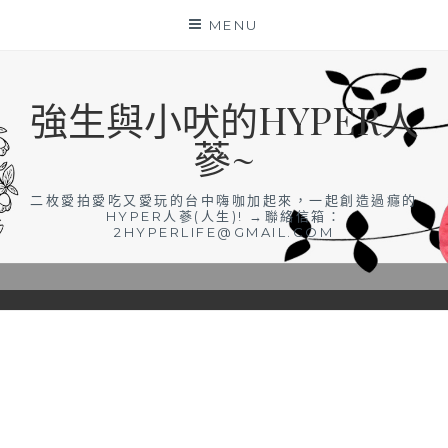
Skip
MENU
to
content
強生與小吠的HYPER人
蔘~
二枚愛拍愛吃又愛玩的台中嗨咖加起來，一起創造過癮的
HYPER人蔘(人生)! →聯絡信箱：
2HYPERLIFE@GMAIL.COM