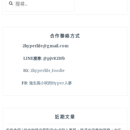
氣
尋
吃
關
豆
鍵
花
字:
和
剉
合作聯絡方式
冰
2hyperlife@gmail.com
超
舒
LINE搜尋: @pjv8210b
服，
到
IG:
2hyperlife_foodie
大
坑
FB:
強生與小吠的Hyper人蔘
爬
山
完
必
吃
近期文章
啦！