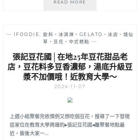
老
READ MORE
喬
冰
菓
室
—
IFOODIE
,
飲料、冰淇淋、GELATO、冰店、燒仙
│
草、豆花、中式糕點
—
真
材
張記豆花國│在地25年豆花甜品老
實
料
店，豆花料多豆香濃郁，湯底升級豆
的
漿不加價哦！近教育大學～
人
氣
2024-11-07
剉
冰
雪
花
上週小組聚餐完依慣例又想吃個豆花，搜尋了一下發現
冰
這家位在教育大學周邊的▸張記豆花國◂離聚餐地點最
店！
季
近，飯後大家一…
節