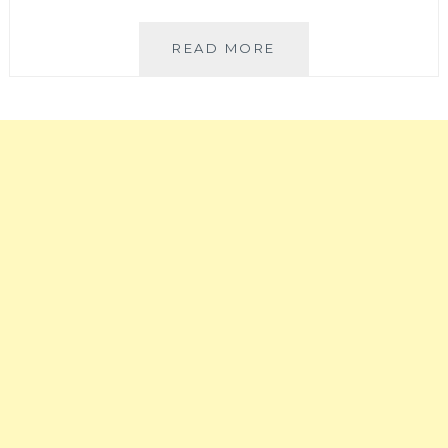
限
定
張
READ MORE
木
記
瓜
豆
牛
花
奶
國
雪
│
花
在
清
地
爽
25
好
年
吃，
豆
冬
花
季
甜
還
品
有
老
湯
店，
圓
豆
和
花
燒
料