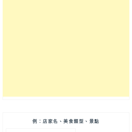
業
至
今
已
30
幾
年
的
銅
板
小
吃，
在
北
屯
旗
艦
店
吹
例：店家名、美食類型、景點
冷
搜