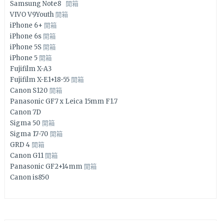
Samsung Note8
開箱
VIVO V9Youth
開箱
iPhone 6+
開箱
iPhone 6s
開箱
iPhone 5S
開箱
iPhone 5
開箱
Fujifilm X-A3
Fujifilm X-E1+18-55
開箱
Canon S120
開箱
Panasonic GF7 x Leica 15mm F1.7
Canon 7D
Sigma 50
開箱
Sigma 17-70
開箱
GRD 4
開箱
Canon G11
開箱
Panasonic GF2+14mm
開箱
Canon is850