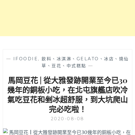
仙
多
草
豆
香
濃
郁，
湯
底
升
級
—
IFOODIE
,
飲料、冰淇淋、GELATO、冰店、燒仙
豆
草、豆花、中式糕點
—
漿
馬岡豆花 | 從大雅發跡開業至今已30
不
加
幾年的銅板小吃，在北屯旗艦店吹冷
價
氣吃豆花和剉冰超舒服，到大坑爬山
哦！
近
完必吃啦！
教
育
2020-08-08
大
學