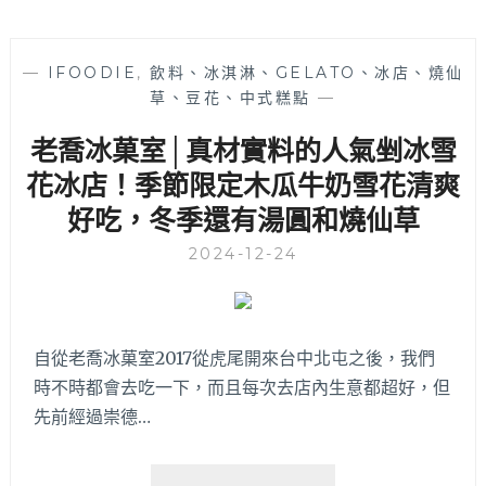
—
IFOODIE
,
飲料、冰淇淋、GELATO、冰店、燒仙
草、豆花、中式糕點
—
老喬冰菓室│真材實料的人氣剉冰雪
花冰店！季節限定木瓜牛奶雪花清爽
好吃，冬季還有湯圓和燒仙草
2024-12-24
自從老喬冰菓室2017從虎尾開來台中北屯之後，我們
時不時都會去吃一下，而且每次去店內生意都超好，但
先前經過崇德…