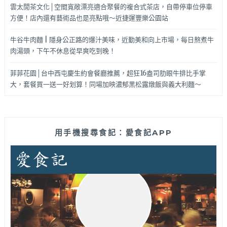
雲太閒茶文化│空間寬敞漂亮適合聚餐的複合式茶店，自帶停車位停車
方便！店內還有藝術品也是亮點哦～近捷運豐樂公園站
牛谷牛肉麵 | 隱身公正路的爆汁美味，近勤美和向上市場，每日熬煮牛
肉湯頭，下午不休息從早爽吃到晚！
菲菲花園│台中西屯慶生約會餐廳推薦，超狂16盎司肋眼牛排比手掌
大，套餐買一送一好划算！同場加映濃郁黑松露燉飯與義大利麵～
用手機搜尋食記：愛食記APP