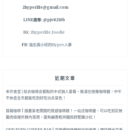
2hyperlife@gmail.com
LINE搜尋: @pjv8210b
IG:
2hyperlife_foodie
FB:
強生與小吠的Hyper人蔘
近期文章
禾作食堂│結合咖啡店餐點的中式個人套餐，裝潢也很像咖啡廳，中午
不休息全天都能吃到好吃功夫菜色！
首稿咖啡 | 插畫家老闆開的質感咖啡館！一站式咖啡廳，可以吃到巨無
霸肉桂捲外酥內濕潤，還有鹹香乾拌麵與舒肥雞沙拉！
ODD EVEN COFFEE BAR | 亮眼橘咖啡廳附近好停車！獨特爆米花香