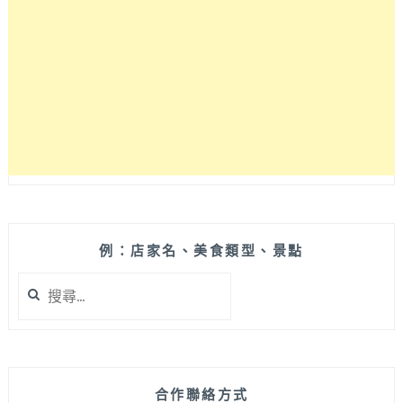
天
候
早
午
餐，
無
花
果
沙
拉
擺
盤
好
例：店家名、美食類型、景點
像
搜
花
尋
圈
關
超
鍵
美
字:
的
呀！
合作聯絡方式