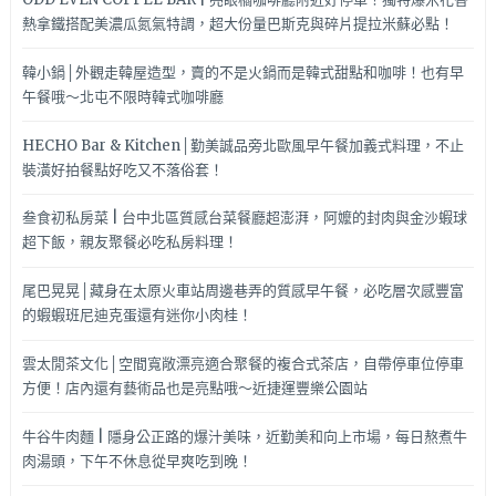
熱拿鐵搭配美濃瓜氮氣特調，超大份量巴斯克與碎片提拉米蘇必點！
韓小鍋│外觀走韓屋造型，賣的不是火鍋而是韓式甜點和咖啡！也有早
午餐哦～北屯不限時韓式咖啡廳
HECHO Bar & Kitchen│勤美誠品旁北歐風早午餐加義式料理，不止
裝潢好拍餐點好吃又不落俗套！
叁食初私房菜 | 台中北區質感台菜餐廳超澎湃，阿嬤的封肉與金沙蝦球
超下飯，親友聚餐必吃私房料理！
尾巴晃晃│藏身在太原火車站周邊巷弄的質感早午餐，必吃層次感豐富
的蝦蝦班尼迪克蛋還有迷你小肉桂！
雲太閒茶文化│空間寬敞漂亮適合聚餐的複合式茶店，自帶停車位停車
方便！店內還有藝術品也是亮點哦～近捷運豐樂公園站
牛谷牛肉麵 | 隱身公正路的爆汁美味，近勤美和向上市場，每日熬煮牛
肉湯頭，下午不休息從早爽吃到晚！