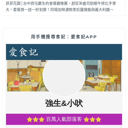
菲菲花園│台中西屯慶生約會餐廳推薦，超狂16盎司肋眼牛排比手掌
大，套餐買一送一好划算！同場加映濃郁黑松露燉飯與義大利麵～
用手機搜尋食記：愛食記APP