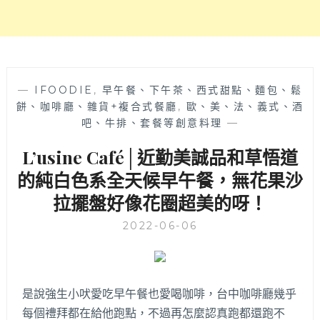
尼
尼
和
創
意
麵
—
IFOODIE
,
早午餐、下午茶、西式甜點、麵包、鬆
食
餅、咖啡廳、雜貨+複合式餐廳
,
歐、美、法、義式、酒
很
吧、牛排、套餐等創意料理
—
有
L’usine Café│近勤美誠品和草悟道
特
色！
的純白色系全天候早午餐，無花果沙
拉擺盤好像花圈超美的呀！
2022-06-06
是說強生小吠愛吃早午餐也愛喝咖啡，台中咖啡廳幾乎
每個禮拜都在給他跑點，不過再怎麼認真跑都還跑不