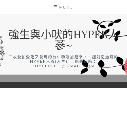
Skip
MENU
to
content
強生與小吠的HYPER人
蔘~
二枚愛拍愛吃又愛玩的台中嗨咖加起來，一起創造過癮的
HYPER人蔘(人生)! →聯絡信箱：
2HYPERLIFE@GMAIL.COM