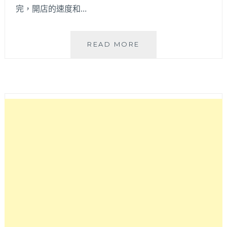
完，開店的速度和…
L’USINE
READ MORE
CAFÉ│
近
勤
美
誠
品
和
草
悟
道
的
純
白
色
系
全