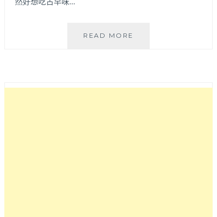
然好想吃古早味…
●
READ MORE
不
才
煮
婦
懶
人
食
譜
●
利
用
麥
燒
粉
自
製
快