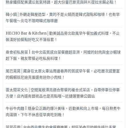
道
熱拿鐵搭配美濃瓜氮氣特調，超大份量巴斯克與碎片提拉米蘇必點！
~~
韓小鍋│外觀走韓屋造型，賣的不是火鍋而是韓式甜點和咖啡！也有早
午餐哦～北屯不限時韓式咖啡廳
HECHO Bar & Kitchen│勤美誠品旁北歐風早午餐加義式料理，不止
裝潢好拍餐點好吃又不落俗套！
叁食初私房菜 | 台中北區質感台菜餐廳超澎湃，阿嬤的封肉與金沙蝦球
超下飯，親友聚餐必吃私房料理！
尾巴晃晃│藏身在太原火車站周邊巷弄的質感早午餐，必吃層次感豐富
的蝦蝦班尼迪克蛋還有迷你小肉桂！
雲太閒茶文化│空間寬敞漂亮適合聚餐的複合式茶店，自帶停車位停車
方便！店內還有藝術品也是亮點哦～近捷運豐樂公園站
牛谷牛肉麵 | 隱身公正路的爆汁美味，近勤美和向上市場，每日熬煮牛
肉湯頭，下午不休息從早爽吃到晚！
菲菲花園│台中西屯慶生約會餐廳推薦，超狂16盎司肋眼牛排比手掌