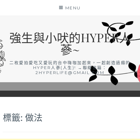
Skip
MENU
to
content
強生與小吠的HYPER人
蔘~
二枚愛拍愛吃又愛玩的台中嗨咖加起來，一起創造過癮的
HYPER人蔘(人生)! →聯絡信箱：
2HYPERLIFE@GMAIL.COM
標籤:
做法