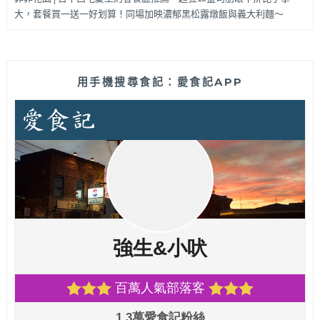
大，套餐買一送一好划算！同場加映濃郁黑松露燉飯與義大利麵～
用手機搜尋食記：愛食記APP