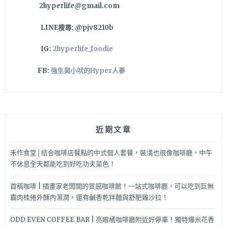
2hyperlife@gmail.com
餅
皮
LINE搜尋: @pjv8210b
口
感
IG:
2hyperlife_foodie
加
上
FB:
強生與小吠的Hyper人蔘
滿
滿
餡
料，
每
近期文章
咬
一
口
禾作食堂│結合咖啡店餐點的中式個人套餐，裝潢也很像咖啡廳，中午
都
不休息全天都能吃到好吃功夫菜色！
是
幸
首稿咖啡 | 插畫家老闆開的質感咖啡館！一站式咖啡廳，可以吃到巨無
福
霸肉桂捲外酥內濕潤，還有鹹香乾拌麵與舒肥雞沙拉！
的
味
ODD EVEN COFFEE BAR | 亮眼橘咖啡廳附近好停車！獨特爆米花香