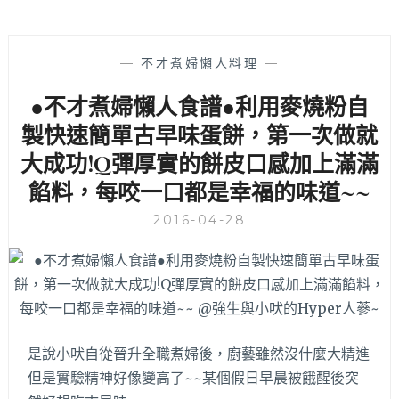
—
不才煮婦懶人料理
—
●不才煮婦懶人食譜●利用麥燒粉自
製快速簡單古早味蛋餅，第一次做就
大成功!Q彈厚實的餅皮口感加上滿滿
餡料，每咬一口都是幸福的味道~~
2016-04-28
是說小吠自從晉升全職煮婦後，廚藝雖然沒什麼大精進
但是實驗精神好像變高了~~某個假日早晨被餓醒後突