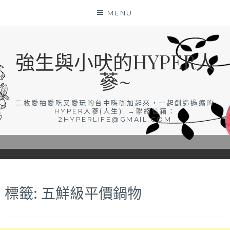
Skip
MENU
to
content
強生與小吠的HYPER人
蔘~
二枚愛拍愛吃又愛玩的台中嗨咖加起來，一起創造過癮的
HYPER人蔘(人生)! →聯絡信箱：
2HYPERLIFE@GMAIL.COM
標籤:
五鮮級平價鍋物