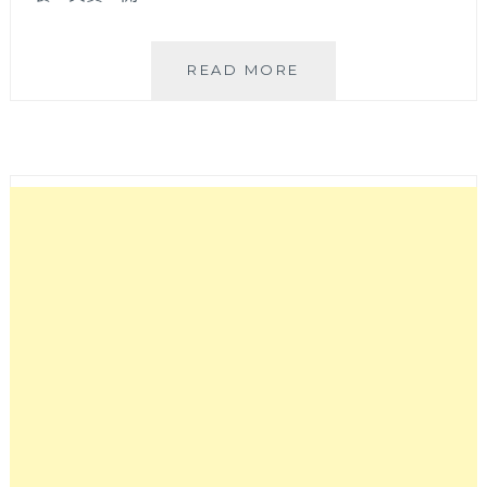
五
READ MORE
鮮
級
平
價
鍋
物
|
肉
量
猛
爆
系
平
價
小
火
鍋，