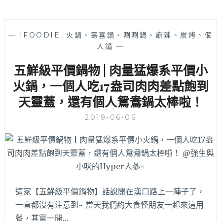
—
IFOODIE
,
火鍋、壽喜鍋、涮涮鍋、麻辣、炭烤、個
人鍋
—
五鮮級平價鍋物 | 肉量猛爆系平價小
火鍋，一個人吃17盎司肉肉差點飽到
天靈蓋，還有個人鴛鴦鍋太棒啦！
2019-06-06
這家【五鮮級平價鍋物】話說開在漢口路上一陣子了，
一直都沒有注意到~ 當天我們約大食怪朋友一起來這用
餐，其實一開…