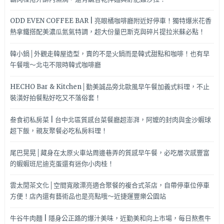
ODD EVEN COFFEE BAR | 亮眼橘咖啡廳附近好停車！獨特爆米花香
熱拿鐵搭配美濃瓜氮氣特調，超大份量巴斯克與碎片提拉米蘇必點！
韓小鍋│外觀走韓屋造型，賣的不是火鍋而是韓式甜點和咖啡！也有早
午餐哦～北屯不限時韓式咖啡廳
HECHO Bar & Kitchen│勤美誠品旁北歐風早午餐加義式料理，不止
裝潢好拍餐點好吃又不落俗套！
叁食初私房菜 | 台中北區質感台菜餐廳超澎湃，阿嬤的封肉與金沙蝦球
超下飯，親友聚餐必吃私房料理！
尾巴晃晃│藏身在太原火車站周邊巷弄的質感早午餐，必吃層次感豐富
的蝦蝦班尼迪克蛋還有迷你小肉桂！
雲太閒茶文化│空間寬敞漂亮適合聚餐的複合式茶店，自帶停車位停車
方便！店內還有藝術品也是亮點哦～近捷運豐樂公園站
牛谷牛肉麵 | 隱身公正路的爆汁美味，近勤美和向上市場，每日熬煮牛