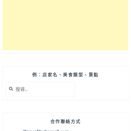
一
個
人
吃
17
盎
司
肉
肉
差
點
飽
例：店家名、美食類型、景點
到
搜
天
尋
靈
關
蓋，
鍵
還
字:
有
個
合作聯絡方式
人