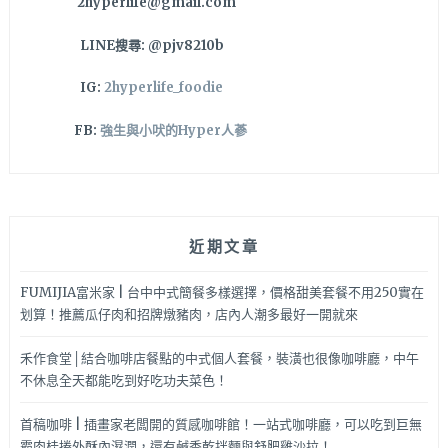
2hyperlife@gmail.com
鴛
鴦
LINE搜尋: @pjv8210b
鍋
太
IG:
2hyperlife_foodie
棒
啦！
FB:
強生與小吠的Hyper人蔘
近期文章
FUMIJIA富米家 | 台中中式簡餐多樣選擇，價格甜美套餐不用250實在
划算！推薦瓜仔肉和招牌燉豬肉，店內人潮多最好一開就來
禾作食堂│結合咖啡店餐點的中式個人套餐，裝潢也很像咖啡廳，中午
不休息全天都能吃到好吃功夫菜色！
首稿咖啡 | 插畫家老闆開的質感咖啡館！一站式咖啡廳，可以吃到巨無
霸肉桂捲外酥內濕潤，還有鹹香乾拌麵與舒肥雞沙拉！